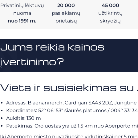
Privatinių lėktuvų
20 000
45 000
nuoma
pasiekiamų
užtikrintų
nuo 1991 m.
prietaisų
skrydžių
Jums reikia kainos
įvertinimo?
Vieta ir susisiekimas s
Adresas: Blaenannerch, Cardigan SA43 2DZ, Jungtinė 
Koordinatės:
52° 06′ 53″ šiaurės platumos
/
004° 33′ 34
Aukštis: 130 m
Patekimas: Oro uostas yra už 1,5 km nuo Aberporto mies
Iki Aberporto miesto nuvažiuosite vidutiniškai per 5 min