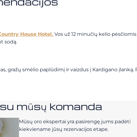
mendacijos
 Country House Hotel.
Vos už 12 minučių kelio pėsčiomis
t sodą.
, gražų smėlio paplūdimį ir vaizdus į Kardigano įlanką. P
e su mūsų komanda
Mūsų oro ekspertai yra pasirengę jums padėti
kiekviename jūsų rezervacijos etape.