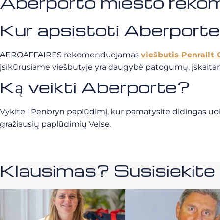
Aberporto miesto reko
Kur apsistoti Aberporte
AEROAFFAIRES rekomenduojamas
viešbutis Penrallt
įsikūrusiame viešbutyje yra daugybė patogumų, įskaitan
Ką veikti Aberporte?
Vykite į Penbryn paplūdimį, kur pamatysite didingas uolas
gražiausių paplūdimių Velse.
Klausimas? Susisiekit