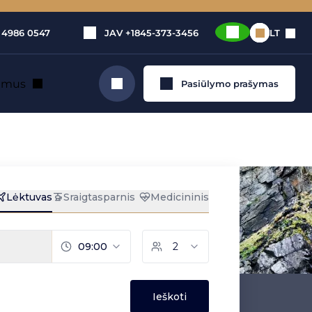
 4986 0547
JAV
+1845-373-3456
LT
e mus
Pasiūlymo prašymas
Ieškoti