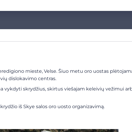
eredigiono mieste, Velse. Šiuo metu oro uostas plėtojama
aivių dislokavimo centras.
a vykdyti skrydžius, skirtus viešajam keleivių vežimui arb
krydžio iš Skye salos oro uosto organizavimą.