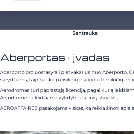
Santrauka
Aberportas : įvadas
Aberporto
oro uostas
yra į pietvakarius nuo Aberporto, Č
skrydžiams, taip pat kaip civilinių ir karinių bepiločių orl
Aerodromas turi paprastąją licenciją, pagal kurią leidžiam
Aerodrome neleidžiama vykdyti naktinių skrydžių.
AEROAFFAIRES pasakojama viskas, ką reikia žinoti apie s