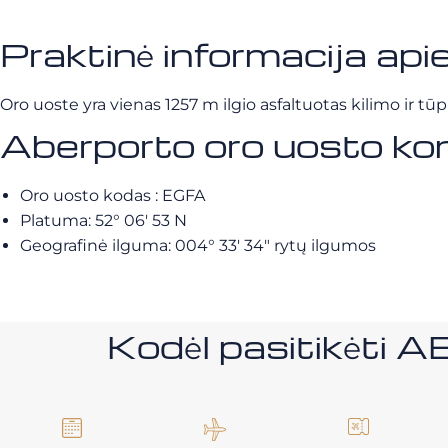
Praktinė informacija ap
Oro uoste yra vienas 1257 m ilgio asfaltuotas kilimo ir tū
Aberporto oro uosto kon
Oro uosto kodas : EGFA
Platuma: 52° 06′ 53 N
Geografinė ilguma: 004° 33′ 34″ rytų ilgumos
Kodėl pasitikėt