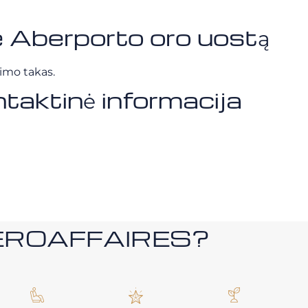
ie Aberporto oro uostą
pimo takas.
taktinė informacija
i AEROAFFAIRES?