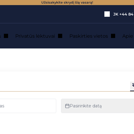
Užsisakykite skrydį šią vasarą!
JK
+44 84
s
Privatūs lėktuvai
Paskirties vietos
Api
nuoma Aberporth