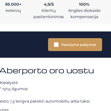
95 000+
4,9/5
100%
keleivių
klientų
Anglies dioksido
pasitenkinimas
kompensacija
Pasiūlymo prašymas
u Aberporto oro uostu
Karalystė
″ rytų ilgumos
to. Į jį lengva patekti automobiliu arba taksi.
utes.