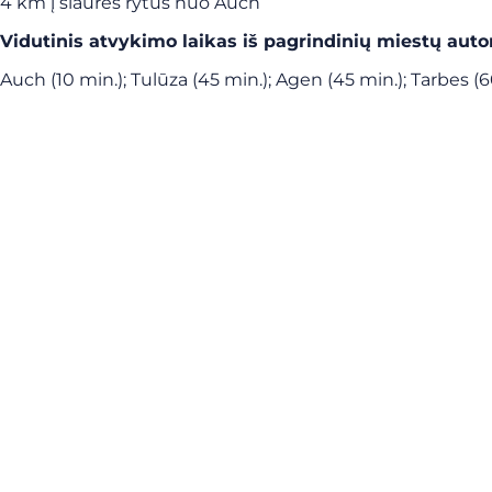
4 km į šiaurės rytus nuo Auch
Vidutinis atvykimo laikas iš pagrindinių miestų
auto
Auch (10 min.); Tulūza (45 min.); Agen (45 min.); Tarbes (6