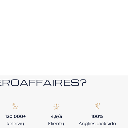
i AEROAFFAIRES?
120 000+
4,9/5
100%
keleivių
klientų
Anglies dioksido