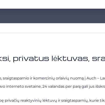
ksi, privatus lėktuvas, s
 sraigtasparnio ir komercinių orlaivių nuomą į Auch – Lam
nterneto svetaine, 24 valandas per parą gali jus išskra
ačių reaktyvinių lėktuvų ir sraigtasparnių, kurie tiksliai