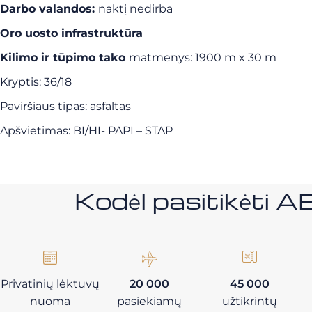
Darbo valandos:
naktį nedirba
Oro uosto infrastruktūra
Kilimo ir tūpimo tako
matmenys: 1900 m x 30 m
Kryptis: 36/18
Paviršiaus tipas: asfaltas
Apšvietimas: BI/HI- PAPI – STAP
Kodėl pasitikėt
Privatinių lėktuvų
20 000
45 000
nuoma
pasiekiamų
užtikrintų