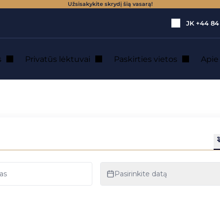
Užsisakykite skrydį šią vasarą!
JK
+44 84
s
Privatūs lėktuvai
Paskirties vietos
Api
ktuvų nuoma