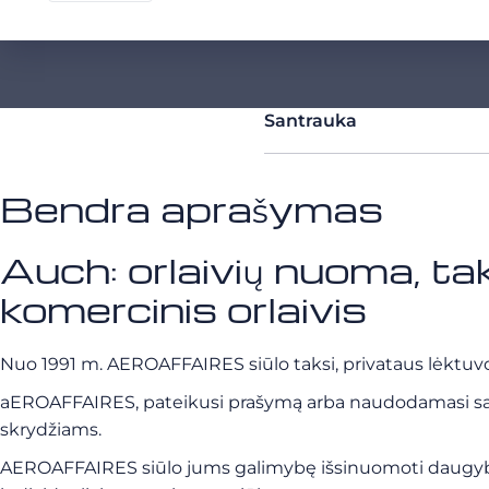
Santrauka
Bendra aprašymas
Auch: orlaivių nuoma, ta
komercinis orlaivis
Nuo 1991 m. AEROAFFAIRES siūlo taksi, privataus lėktuvo,
aEROAFFAIRES, pateikusi prašymą arba naudodamasi savo i
skrydžiams.
AEROAFFAIRES siūlo jums galimybę išsinuomoti daugybę priv