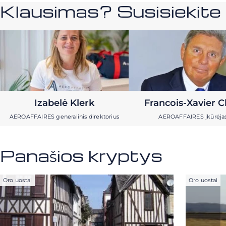
Klausimas? Susisiekit
Izabelė Klerk
Francois-Xavier C
AEROAFFAIRES generalinis direktorius
AEROAFFAIRES įkūrėja
Panašios kryptys
Oro uostai
Oro uostai