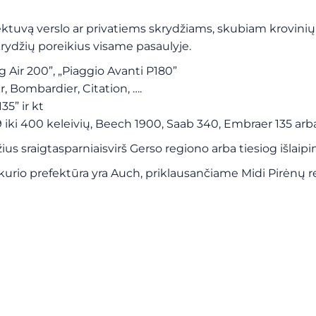
 lėktuvą verslo ar privatiems skrydžiams, skubiam krovin
krydžių poreikius visame pasaulyje.
ing Air 200”, „Piaggio Avanti P180”
r, Bombardier, Citation, ….
35” ir kt
 19 iki 400 keleivių, Beech 1900, Saab 340, Embraer 135 arb
žius
sraigtasparniais
virš Gerso regiono
arba tiesiog išlai
urio prefektūra yra Auch, priklausančiame Midi Pirėnų r