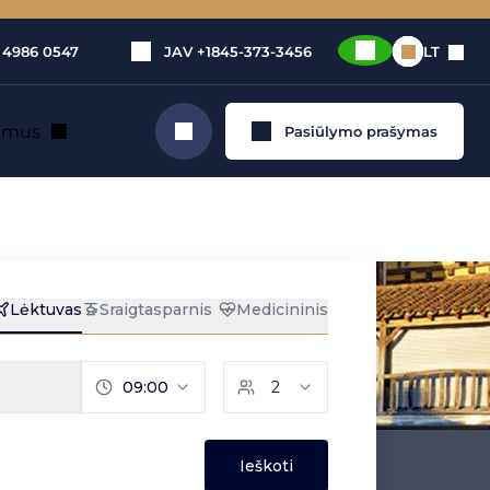
 4986 0547
JAV
+1845-373-3456
LT
e mus
Pasiūlymo prašymas
Ieškoti