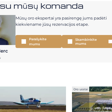
e su mūsų komanda
Mūsų oro ekspertai yra pasirengę jums padėti
kiekviename jūsų rezervacijos etape.
Parašykite
Skambinkite
mums
mums
lerc
s
Oro uostai