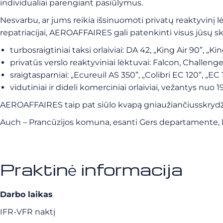
individualiai parengiant pasiūlymus.
Nesvarbu, ar jums reikia išsinuomoti privatų reaktyvinį
repatriacijai, AEROAFFAIRES gali patenkinti visus jūsų s
turbosraigtiniai taksi orlaiviai: DA 42, „King Air 90”, „K
privatūs verslo reaktyviniai lėktuvai: Falcon, Challenge
sraigtasparniai: „Ecureuil AS 350”, „Colibri EC 120”, „EC 1
vidutiniai ir dideli komerciniai orlaiviai, vežantys nuo
AEROAFFAIRES taip pat siūlo
kvapą gniaužiančius
skryd
Auch – Prancūzijos komuna, esanti Gers departamente, k
Praktinė informacija
Darbo laikas
IFR-VFR naktį