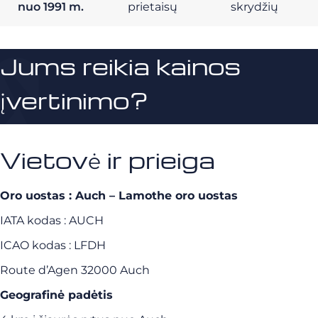
nuo 1991 m.
prietaisų
skrydžių
Jums reikia kainos
įvertinimo?
Vietovė ir prieiga
Oro uostas
: Auch – Lamothe oro uostas
IATA kodas : AUCH
ICAO kodas : LFDH
Route d’Agen
32000 Auch
Geografinė padėtis