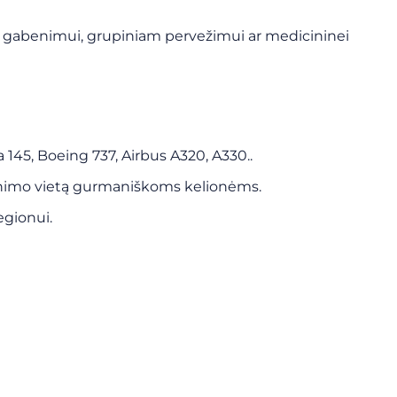
ių gabenimui, grupiniam pervežimui ar medicininei
a 145, Boeing 737, Airbus A320, A330..
pinimo vietą gurmaniškoms kelionėms.
egionui.