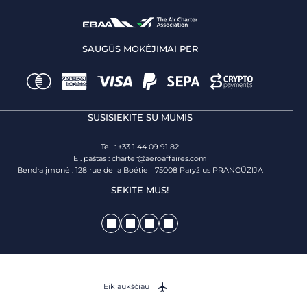
SAUGŪS MOKĖJIMAI PER
SUSISIEKITE SU MUMIS
Tel. : +33 1 44 09 91 82
El. paštas :
charter@aeroaffaires.com
Bendra įmonė : 128 rue de la Boétie 75008 Paryžius PRANCŪZIJA
SEKITE MUS!
Eik aukščiau