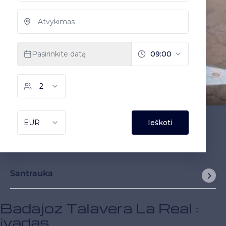
Santrauka
Badajoz Talavera La Real :
įvadas