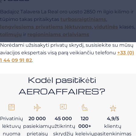
Badajoz Talavera La Real oro uosto 2850 m ilgio kilimo ir
tūpimo takas pritaikytas
turbosraigtiniams
,
lengviesiems privatiems lėktuvams
,
vidutinės
klasės,
tolimųjų
ir
regioniniams orlaiviams
Norėdami užsisakyti privatų skrydį, susisiekite su mūsų
aviacijos ekspertais visą parą veikiančiu telefonu
+33 (0)
1 44 09 91 82
.
Kodėl pasitikėti
AEROAFFAIRES?
Privatinių
20 000
45 000
120
4,9/5
lėktuvų
pasiekiamų
užtikrintų
000+
klientų
nuoma
prietaisų
skrydžių
keleivių
pasitenkinimas