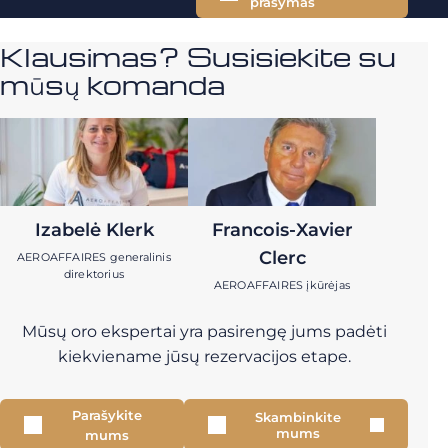
prašymas
Klausimas? Susisiekite su
mūsų komanda
Izabelė Klerk
Francois-Xavier
Clerc
AEROAFFAIRES generalinis
direktorius
AEROAFFAIRES įkūrėjas
Mūsų oro ekspertai yra pasirengę jums padėti
kiekviename jūsų rezervacijos etape.
Parašykite
Skambinkite
mums
mums