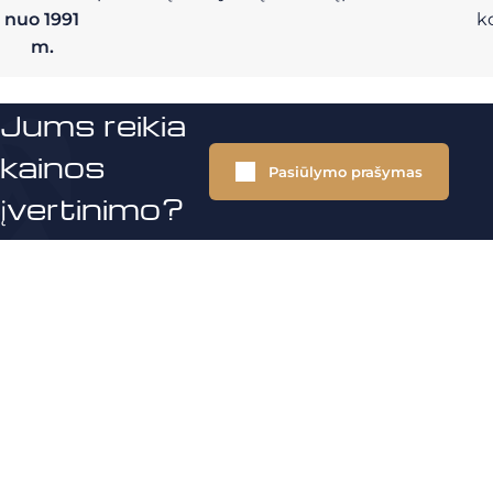
nuo 1991
k
m.
Jums reikia
kainos
Pasiūlymo prašymas
įvertinimo?