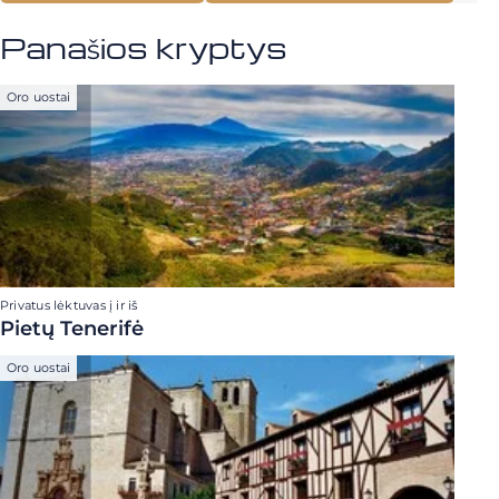
Panašios kryptys
Oro uostai
Privatus lėktuvas į ir iš
Pietų Tenerifė
Oro uostai