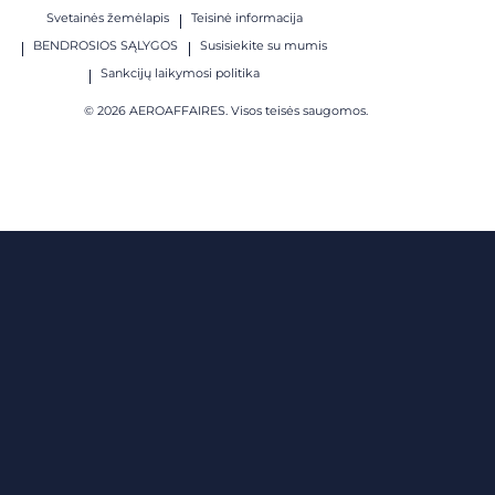
Svetainės žemėlapis
Teisinė informacija
BENDROSIOS SĄLYGOS
Susisiekite su mumis
Sankcijų laikymosi politika
© 2026 AEROAFFAIRES. Visos teisės saugomos.