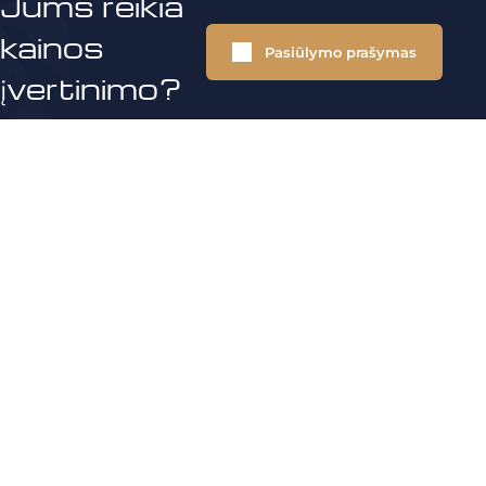
Jums reikia
kainos
Pasiūlymo prašymas
įvertinimo?