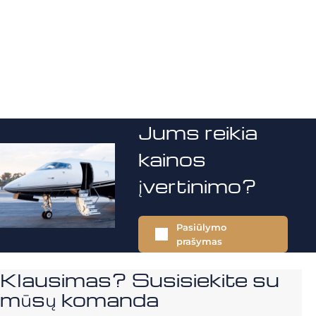
Jums reikia
kainos
įvertinimo?
Pasiūlymo
prašymas
Klausimas? Susisiekite su
mūsų komanda