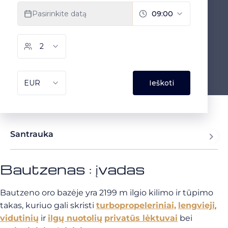
Santrauka
Bautzenas : įvadas
Bautzeno oro bazėje yra 2199 m ilgio kilimo ir tūpimo
takas, kuriuo gali skristi
turbopropeleriniai,
lengvieji
,
vidutinių
ir
ilgų nuotolių
privatūs lėktuvai
bei