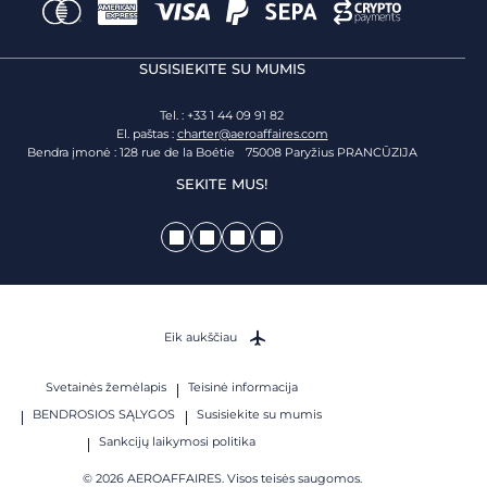
SUSISIEKITE SU MUMIS
Tel. : +33 1 44 09 91 82
El. paštas :
charter@aeroaffaires.com
Bendra įmonė : 128 rue de la Boétie 75008 Paryžius PRANCŪZIJA
SEKITE MUS!
Eik aukščiau
Svetainės žemėlapis
Teisinė informacija
BENDROSIOS SĄLYGOS
Susisiekite su mumis
Sankcijų laikymosi politika
© 2026 AEROAFFAIRES. Visos teisės saugomos.