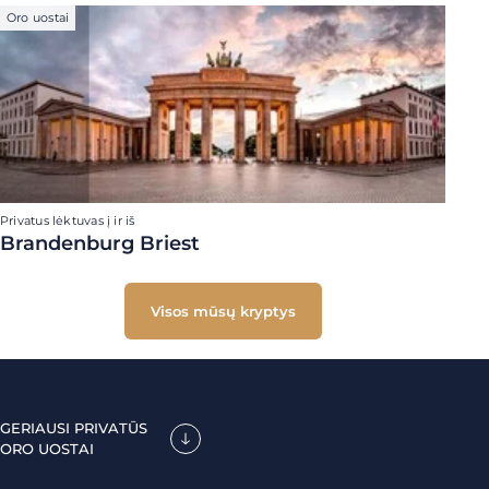
Oro uostai
Privatus lėktuvas į ir iš
Brandenburg Briest
Visos mūsų kryptys
GERIAUSI PRIVATŪS
ORO UOSTAI