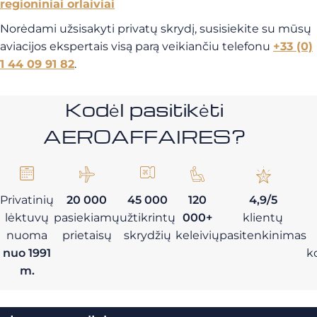
regioniniai orlaiviai
Norėdami užsisakyti privatų skrydį, susisiekite su mūsų
aviacijos ekspertais visą parą veikiančiu telefonu
+33 (0)
1 44 09 91 82
.
Kodėl pasitikėti
AEROAFFAIRES?
Privatinių
20 000
45 000
120
4,9/5
lėktuvų
pasiekiamų
užtikrintų
000+
klientų
nuoma
prietaisų
skrydžių
keleivių
pasitenkinimas
nuo 1991
k
m.