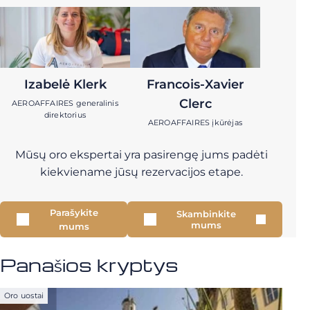
Izabelė Klerk
Francois-Xavier
Clerc
AEROAFFAIRES generalinis
direktorius
AEROAFFAIRES įkūrėjas
Mūsų oro ekspertai yra pasirengę jums padėti
kiekviename jūsų rezervacijos etape.
Parašykite
Skambinkite
mums
mums
Panašios kryptys
Oro uostai