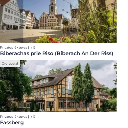
Privatus lėktuvas į ir iš
Biberachas prie Riso (Biberach An Der Riss)
Oro uostai
Privatus lėktuvas į ir iš
Fassberg