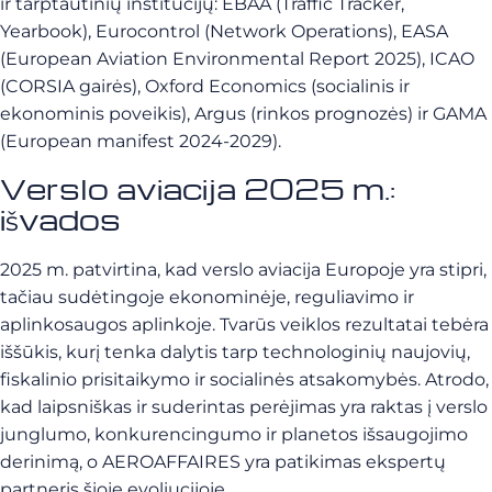
ir tarptautinių institucijų: EBAA (Traffic Tracker,
Yearbook), Eurocontrol (Network Operations), EASA
(European Aviation Environmental Report 2025), ICAO
(CORSIA gairės), Oxford Economics (socialinis ir
ekonominis poveikis), Argus (rinkos prognozės) ir GAMA
(European manifest 2024-2029).
Verslo aviacija 2025 m.:
išvados
2025 m. patvirtina, kad verslo aviacija Europoje yra stipri,
tačiau sudėtingoje ekonominėje, reguliavimo ir
aplinkosaugos aplinkoje. Tvarūs veiklos rezultatai tebėra
iššūkis, kurį tenka dalytis tarp technologinių naujovių,
fiskalinio prisitaikymo ir socialinės atsakomybės. Atrodo,
kad laipsniškas ir suderintas perėjimas yra raktas į verslo
junglumo, konkurencingumo ir planetos išsaugojimo
derinimą, o AEROAFFAIRES yra patikimas ekspertų
partneris šioje evoliucijoje.