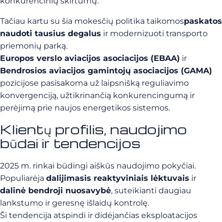
konkurencinių skirtumų.
Tačiau kartu su šia mokesčių politika taikomos
paskatos
naudoti tausius degalus
ir modernizuoti transporto
priemonių parką.
Europos verslo aviacijos asociacijos (EBAA)
ir
Bendrosios aviacijos gamintojų asociacijos (GAMA)
pozicijose pasisakoma už laipsnišką reguliavimo
konvergenciją, užtikrinančią konkurencingumą ir
perėjimą prie naujos energetikos sistemos.
Klientų profilis, naudojimo
būdai ir tendencijos
2025 m. rinkai būdingi aiškūs naudojimo pokyčiai.
Populiarėja
dalijimasis reaktyviniais lėktuvais
ir
dalinė bendroji nuosavybė
, suteikianti daugiau
lankstumo ir geresnę išlaidų kontrolę.
Ši tendencija atspindi ir didėjančias eksploatacijos