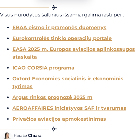
Visus nurodytus šaltinius išsamiai galima rasti per :
EBAA eismo ir pramonės duomenys
Eurokontrolės tinklo operacijų portale
EASA 2025 m. Europos aviacijos aplinkosaugos
ataskaita
ICAO CORSIA programa
Oxford Economics socialinis ir ekonominis
tyrimas
Argus rinkos prognozė 2025 m
AEROAFFAIRES iniciatyvos SAF ir tvarumas
Privačios aviacijos apmokestinimas
Parašė
Chiara