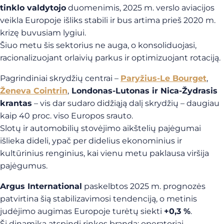
tinklo valdytojo
duomenimis, 2025 m. verslo aviacijos
veikla Europoje išliks stabili ir bus artima prieš 2020 m.
krizę buvusiam lygiui.
Šiuo metu šis sektorius ne auga, o konsoliduojasi,
racionalizuojant orlaivių parkus ir optimizuojant rotaciją.
Pagrindiniai skrydžių centrai –
Paryžius-Le Bourget
,
Ženeva Cointrin
,
Londonas-Lutonas ir Nica-Žydrasis
krantas
– vis dar sudaro didžiąją dalį skrydžių – daugiau
kaip 40 proc. viso Europos srauto.
Slotų ir automobilių stovėjimo aikštelių pajėgumai
išlieka dideli, ypač per didelius ekonominius ir
kultūrinius renginius, kai vienu metu paklausa viršija
pajėgumus.
Argus International
paskelbtos 2025 m. prognozės
patvirtina šią stabilizavimosi tendenciją, o metinis
judėjimo augimas Europoje turėtų siekti
+0,3 %
.
Ši dinamika atspindi rinkos brandą: operatoriai