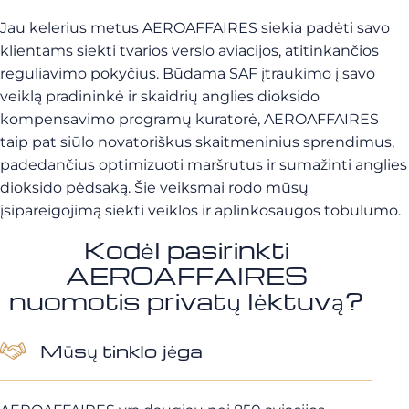
Jau kelerius metus AEROAFFAIRES siekia padėti savo
klientams siekti tvarios verslo aviacijos, atitinkančios
reguliavimo pokyčius. Būdama SAF įtraukimo į savo
veiklą pradininkė ir skaidrių anglies dioksido
kompensavimo programų kuratorė, AEROAFFAIRES
taip pat siūlo novatoriškus skaitmeninius sprendimus,
padedančius optimizuoti maršrutus ir sumažinti anglies
dioksido pėdsaką. Šie veiksmai rodo mūsų
įsipareigojimą siekti veiklos ir aplinkosaugos tobulumo.
Kodėl pasirinkti
AEROAFFAIRES
nuomotis privatų lėktuvą?
Mūsų tinklo jėga