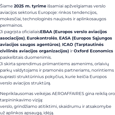
Šiame
2025 m. tyrime
išsamiai apžvelgiamas verslo
aviacijos sektorius Europoje: rinkos tendencijos,
mokesčiai, technologinės naujovės ir aplinkosaugos
permainos.
Ji pagrįsta oficialiais
EBAA (Europos verslo aviacijos
asociacijos)
,
Eurokontrolės
,
EASA (Europos Sąjungos
aviacijos saugos agentūros)
,
ICAO (Tarptautinės
civilinės aviacijos organizacijos)
ir
Oxford Economics
paskelbtais duomenimis.
Ji skirta sprendimus priimantiems asmenims, orlaivių
parkų valdytojams ir pramonės partneriams, norintiems
suprasti struktūrinius pokyčius, kurie keičia Europos
verslo aviacijos struktūrą.
Nepriklausomas veikėjas AEROAFFAIRES gina reiklią oro
tarpininkavimo viziją:
verslo, grindžiamo atitiktimi, skaidrumu ir atsakomybe
už aplinkos apsaugą, idėją.