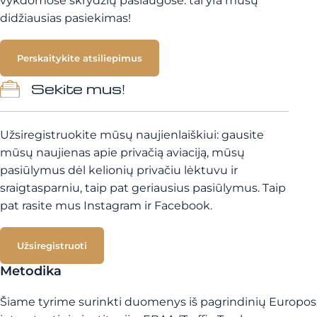
vykdomose skrydžių paslaugose: tai yra mūsų
didžiausias pasiekimas!
Perskaitykite atsiliepimus
Sekite mus!
Užsiregistruokite mūsų naujienlaiškiui: gausite
mūsų naujienas apie privačią aviaciją, mūsų
pasiūlymus dėl kelionių privačiu lėktuvu ir
sraigtasparniu, taip pat geriausius pasiūlymus. Taip
pat rasite mus Instagram ir Facebook.
Užsiregistruoti
Metodika
Šiame tyrime surinkti duomenys iš pagrindinių Europos