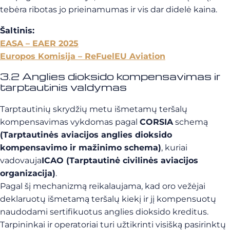
tebėra ribotas jo prieinamumas ir vis dar didelė kaina.
Šaltinis:
EASA – EAER 2025
Europos Komisija – ReFuelEU Aviation
3.2 Anglies dioksido kompensavimas ir
tarptautinis valdymas
Tarptautinių skrydžių metu išmetamų teršalų
kompensavimas vykdomas pagal
CORSIA
schemą
(Tarptautinės aviacijos anglies dioksido
kompensavimo ir mažinimo schema)
, kuriai
vadovauja
ICAO (Tarptautinė civilinės aviacijos
organizacija)
.
Pagal šį mechanizmą reikalaujama, kad oro vežėjai
deklaruotų išmetamą teršalų kiekį ir jį kompensuotų
naudodami sertifikuotus anglies dioksido kreditus.
Tarpininkai ir operatoriai turi užtikrinti visišką pasirinktų