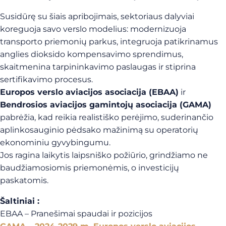
Susidūrę su šiais apribojimais, sektoriaus dalyviai
koreguoja savo verslo modelius: modernizuoja
transporto priemonių parkus, integruoja patikrinamus
anglies dioksido kompensavimo sprendimus,
skaitmenina tarpininkavimo paslaugas ir stiprina
sertifikavimo procesus.
Europos verslo aviacijos asociacija (EBAA)
ir
Bendrosios aviacijos gamintojų asociacija (GAMA)
pabrėžia, kad reikia realistiško perėjimo, suderinančio
aplinkosauginio pėdsako mažinimą su operatorių
ekonominiu gyvybingumu.
Jos ragina laikytis laipsniško požiūrio, grindžiamo ne
baudžiamosiomis priemonėmis, o investicijų
paskatomis.
Šaltiniai :
EBAA – Pranešimai spaudai ir pozicijos