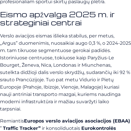
profesionaliam sportui skirtų paslaugų plėtra.
Eismo apžvalga 2025 m. ir
strateginiai centrai
Verslo aviacijos eismas išlieka stabilus, per metus,
„Argus” duomenimis, nuosaikiai augo 0,3 %, o 2024-2025
m. tam tikruose segmentuose gerokai padidės.
Istoriniuose centruose, tokiuose kaip Paryžius-Le
Bourget, Ženeva, Nica, Londonas ir Miunchenas,
sutelkta didžioji dalis verslo skrydžių, sudarančių iki 92 %
srauto Prancūzijoje. Tuo pat metu Vidurio ir Pietų
Europoje (Prahoje, Ibizoje, Vienoje, Malagoje) kuriasi
nauji antriniai transporto mazgai, kuriems naudinga
moderni infrastruktūra ir mažiau suvaržyti laiko
tarpsniai.
Remiantis
Europos verslo aviacijos asociacijos (EBAA)
”
Traffic Tracker”
ir konsoliduotais
Eurokontrolės