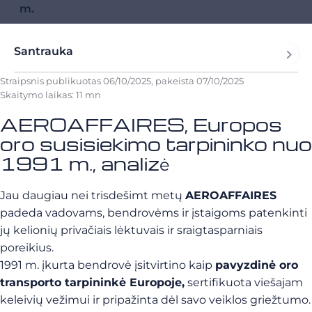
m.
Santrauka
Straipsnis publikuotas
06/10/2025
, pakeista
07/10/2025
Skaitymo laikas: 11 mn
AEROAFFAIRES, Europos
oro susisiekimo tarpininko nuo
1991 m., analizė
Jau daugiau nei trisdešimt metų
AEROAFFAIRES
padeda vadovams, bendrovėms ir įstaigoms patenkinti
jų kelionių privačiais lėktuvais ir sraigtasparniais
poreikius.
1991 m. įkurta bendrovė įsitvirtino kaip
pavyzdinė oro
transporto tarpininkė Europoje,
sertifikuota viešajam
keleivių vežimui ir pripažinta dėl savo veiklos griežtumo.