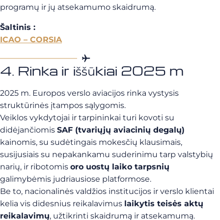
programų ir jų atsekamumo skaidrumą.
Šaltinis :
ICAO – CORSIA
4. Rinka ir iššūkiai 2025 m
2025 m. Europos verslo aviacijos rinka vystysis
struktūrinės įtampos sąlygomis.
Veiklos vykdytojai ir tarpininkai turi kovoti su
didėjančiomis
SAF (tvariųjų aviacinių degalų)
kainomis, su sudėtingais mokesčių klausimais,
susijusiais su nepakankamu suderinimu tarp valstybių
narių, ir ribotomis
oro uostų laiko tarpsnių
galimybėmis judriausiose platformose.
Be to, nacionalinės valdžios institucijos ir verslo klientai
kelia vis didesnius reikalavimus
laikytis teisės aktų
reikalavimų
, užtikrinti skaidrumą ir atsekamumą.