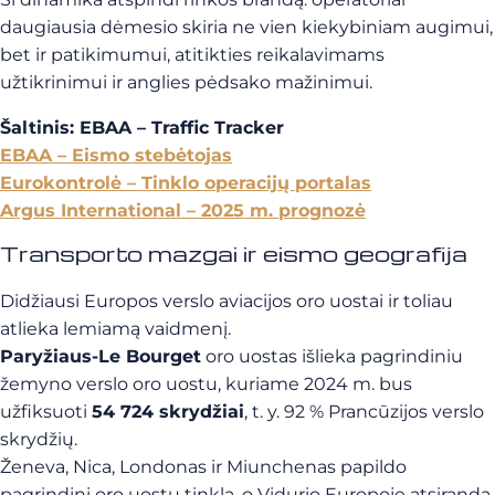
daugiausia dėmesio skiria ne vien kiekybiniam augimui,
bet ir patikimumui, atitikties reikalavimams
užtikrinimui ir anglies pėdsako mažinimui.
Šaltinis: EBAA – Traffic Tracker
EBAA – Eismo stebėtojas
Eurokontrolė – Tinklo operacijų portalas
Argus International – 2025 m. prognozė
Transporto mazgai ir eismo geografija
Didžiausi Europos verslo aviacijos oro uostai ir toliau
atlieka lemiamą vaidmenį.
Paryžiaus-Le Bourget
oro uostas išlieka pagrindiniu
žemyno verslo oro uostu, kuriame 2024 m. bus
užfiksuoti
54 724 skrydžiai
, t. y. 92 % Prancūzijos verslo
skrydžių.
Ženeva, Nica, Londonas ir Miunchenas papildo
pagrindinį oro uostų tinklą, o Vidurio Europoje atsiranda