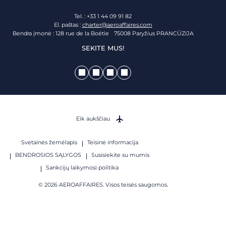
Tel. : +33 1 44 09 91 82
El. paštas :
charter@aeroaffaires.com
Bendra įmonė : 128 rue de la Boétie 75008 Paryžius PRANCŪZIJA
SEKITE MUS!
Eik aukščiau
Svetainės žemėlapis
Teisinė informacija
BENDROSIOS SĄLYGOS
Susisiekite su mumis
Sankcijų laikymosi politika
© 2026 AEROAFFAIRES. Visos teisės saugomos.