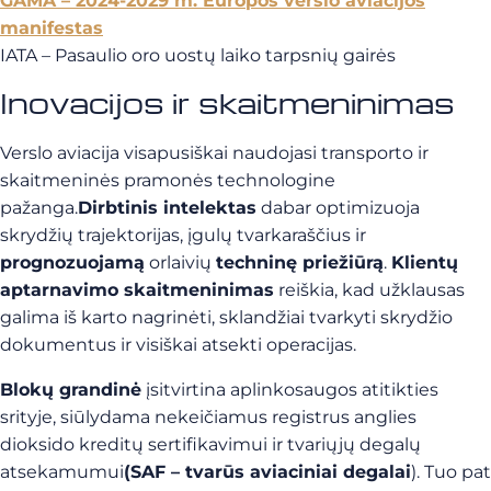
GAMA – 2024-2029 m. Europos verslo aviacijos
manifestas
IATA – Pasaulio oro uostų laiko tarpsnių gairės
Inovacijos ir skaitmeninimas
Verslo aviacija visapusiškai naudojasi transporto ir
skaitmeninės pramonės technologine
pažanga.
Dirbtinis intelektas
dabar optimizuoja
skrydžių trajektorijas, įgulų tvarkaraščius ir
prognozuojamą
orlaivių
techninę priežiūrą
.
Klientų
aptarnavimo skaitmeninimas
reiškia, kad užklausas
galima iš karto nagrinėti, sklandžiai tvarkyti skrydžio
dokumentus ir visiškai atsekti operacijas.
Blokų grandinė
įsitvirtina aplinkosaugos atitikties
srityje, siūlydama nekeičiamus registrus anglies
dioksido kreditų sertifikavimui ir tvariųjų degalų
atsekamumui
(SAF – tvarūs aviaciniai degalai
). Tuo pat