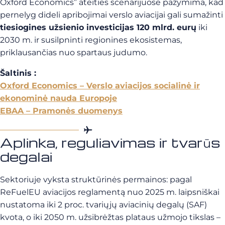
Oxford Economics” ateities scenarijuose pažymima, kad
pernelyg dideli apribojimai verslo aviacijai gali sumažinti
tiesiogines užsienio investicijas 120 mlrd. eurų
iki
2030 m. ir susilpninti regionines ekosistemas,
priklausančias nuo spartaus judumo.
Šaltinis :
Oxford Economics – Verslo aviacijos socialinė ir
ekonominė nauda Europoje
EBAA – Pramonės duomenys
Aplinka, reguliavimas ir tvarūs
degalai
Sektoriuje vyksta struktūrinės permainos: pagal
ReFuelEU aviacijos reglamentą nuo 2025 m. laipsniškai
nustatoma iki 2 proc. tvariųjų aviacinių degalų (SAF)
kvota, o iki 2050 m. užsibrėžtas plataus užmojo tikslas –