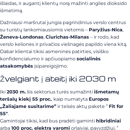
išlaidas, ir augantį klientų norą mažinti anglies dioksido
išmetimą.
Dažniausi maršrutai jungia pagrindinius verslo centrus
su turistų lankomiausiomis vietomis –
Paryžius-Nica
,
Ženeva-Londonas
,
Ciurichas-Milanas
– ir rodo, kad
verslo kelionės ir privačios viešnagės papildo viena kitą.
Dabar klientai tikisi asmeninės patirties, visiško
konfidencialumo ir apčiuopiamo
socialinės
atsakomybės
įsipareigojimo.
Žvelgiant į ateitį iki 2030 m
Iki
2030 m.
šis sektorius turės sumažinti
išmetamų
teršalų kiekį 55 proc.
, kaip numatyta
Europos
„Žaliajame susitarime”
ir teisės aktų pakete ”
Fit for
55″
.
Gamintojai tikisi, kad bus pradėti gaminti
hibridiniai
arba
100 proc. elektra varomi
orlaiviai, pavyzdžiui, ”