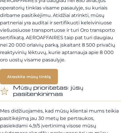
AEROAFFAIRES yra daugiau nei 850 aviacijos
operatorių tinklas visame pasaulyje, su kuriais
dirbame pasitikėjimu. Atidžiai atrinkti, mūsų
partneriai yra auditai ir sertifikuoti keleiviniuose
viešuosiuose transportuose ir turi Oro transporto
sertifikatą. AEROAFFAIRES taip pat turi daugiau
nei 20 000 orlaivių parką, įskaitant 8 500 privačių
reaktyvinių lėktuvų, kurie aptarnauja apie 8 000
oro uostų visame pasaulyje.
Atraskite mūsų tinklą
Mūsų prioritetas: jūsų
pasitenkinimas
Mes didžiuojamės, kad mūsų klientai mums teikia
pasitikėjimą jau 30 metų be pertraukos,
pasiekdami 4,9/5 įvertinimą visose mūsų