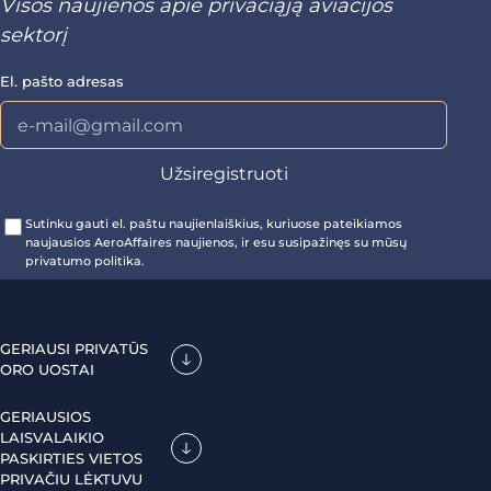
Visos naujienos apie privačiąją aviacijos
sektorį
El. pašto adresas
Sutinku gauti el. paštu naujienlaiškius, kuriuose pateikiamos
naujausios AeroAffaires naujienos, ir esu susipažinęs su mūsų
privatumo politika.
GERIAUSI PRIVATŪS
ORO UOSTAI
GERIAUSIOS
LAISVALAIKIO
PASKIRTIES VIETOS
PRIVAČIU LĖKTUVU