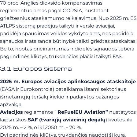
70 proc. Anglies dioksido kompensavimas
reglamentuojamas pagal CORSIA, nustatant
griežtesnius atsekamumo reikalavimus. Nuo 2025 m. ES
ATLPS sistemą pradėjus taikyti ir verslo aviacijai,
padidėja spaudimas veiklos vykdytojams, nes padidėja
sąnaudos ir atsiranda būtinybė teikti griežtas ataskaitas.
Be to, ribotas prieinamumas ir didelės sąnaudos tebėra
pagrindinės kliūtys, trukdančios plačiai taikyti FAS.
3.1 Europos sistema
2025 m. Europos aviacijos aplinkosaugos ataskaitoje
(EASA ir Eurokontrolė) pateikiama išsami sektoriaus
išmetamųjų teršalų kiekio ir padarytos pažangos
apžvalga.
Aviacijos
reglamente ”
ReFuelEU Aviation”
nustatytos
laipsniškos
SAF (tvariųjų aviacinių degalų
) kvotos: iki
2025 m. – 2 %, o iki 2050 m. – 70 %.
Dvi pagrindinės kliūtys, trukdančios naudoti šį kurą,