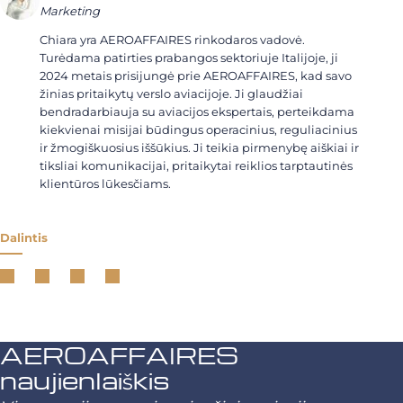
Marketing
Chiara yra AEROAFFAIRES rinkodaros vadovė.
Turėdama patirties prabangos sektoriuje Italijoje, ji
2024 metais prisijungė prie AEROAFFAIRES, kad savo
žinias pritaikytų verslo aviacijoje. Ji glaudžiai
bendradarbiauja su aviacijos ekspertais, perteikdama
kiekvienai misijai būdingus operacinius, reguliacinius
ir žmogiškuosius iššūkius. Ji teikia pirmenybę aiškiai ir
tiksliai komunikacijai, pritaikytai reiklios tarptautinės
klientūros lūkesčiams.
Dalintis
AEROAFFAIRES
naujienlaiškis