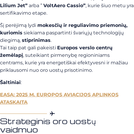
Lilium Jet”
arba ”
VoltAero Cassio”
, kurie šiuo metu yra
sertifikavimo etape.
Šį perėjimą lydi
mokesčių ir reguliavimo priemonių,
kuriomis
siekiama paspartinti švariųjų technologijų
diegimą,
stiprinimas
.
Tai taip pat gali pakeisti
Europos verslo centrų
žemėlapį
, suteikiant pirmenybę regioniniams
centrams, kurie yra energetiškai efektyvesni ir mažiau
priklausomi nuo oro uostų prisotinimo.
Šaltiniai
:
EASA: 2025 M. EUROPOS AVIACIJOS APLINKOS
ATASKAITA
Strateginis oro uostų
vaidmuo