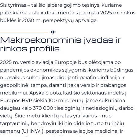
Šis tyrimas – tai šio įsipareigojimo tęsinys, kuriame
pateikiama aiški ir dokumentais pagrįsta 2025 m. rinkos
būklės ir 2030 m. perspektyvų apžvalga.
Makroekonominis įvadas ir
rinkos profilis
2025 m. verslo aviacija Europoje bus plėtojama po
pandemijos ekonomikos sąlygomis, kurioms būdingas
nuosaikus sulėtėjimas, didėjanti parafino infliacija ir
geopolitinė įtampa, daranti įtaką verslo ir prabangos
mobilumui. Apskaičiuota, kad šio sektoriaus indėlis į
Europos BVP siekia 100 mlrd. eurų, jame sukuriama
daugiau kaip 370 000 tiesioginių ir netiesioginių darbo
vietų. Šiuo metu klientų ratas yra įvairus – nuo
tarptautinių bendrovių iki itin didelio turto turinčių
asmenų (UHNWI), pastebima aviacijos medicinai ir