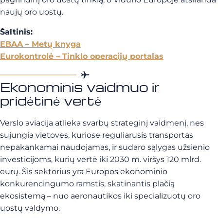
naujų oro uostų.
Šaltinis:
EBAA – Metų knyga
Eurokontrolė – Tinklo operacijų portalas
Ekonominis vaidmuo ir
pridėtinė vertė
Verslo aviacija atlieka svarbų strateginį vaidmenį, nes
sujungia vietoves, kuriose reguliarusis transportas
nepakankamai naudojamas, ir sudaro sąlygas užsienio
investicijoms, kurių vertė iki 2030 m. viršys 120 mlrd.
eurų. Šis sektorius yra Europos ekonominio
konkurencingumo ramstis, skatinantis plačią
ekosistemą – nuo aeronautikos iki specializuotų oro
uostų valdymo.