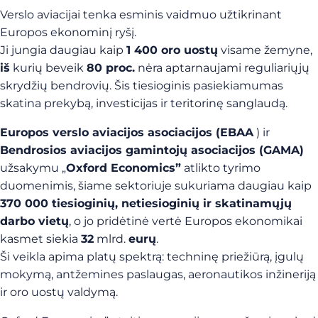
Verslo aviacijai tenka esminis vaidmuo užtikrinant
Europos ekonominį ryšį.
Ji jungia daugiau kaip
1 400 oro uostų
visame žemyne,
iš
kurių beveik
80 proc.
nėra aptarnaujami reguliariųjų
skrydžių bendrovių. Šis tiesioginis pasiekiamumas
skatina prekybą, investicijas ir teritorinę sanglaudą.
Europos verslo aviacijos asociacijos (EBAA
) ir
Bendrosios aviacijos gamintojų asociacijos (GAMA)
užsakymu „
Oxford Economics”
atlikto tyrimo
duomenimis, šiame sektoriuje sukuriama daugiau kaip
370 000 tiesioginių, netiesioginių ir skatinamųjų
darbo vietų
, o jo pridėtinė vertė Europos ekonomikai
kasmet siekia
32
mlrd.
eurų
.
Ši veikla apima platų spektrą: techninę priežiūrą, įgulų
mokymą, antžemines paslaugas, aeronautikos inžineriją
ir oro uostų valdymą.