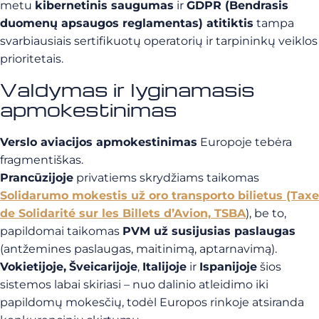
metu
kibernetinis saugumas
ir
GDPR (Bendrasis
duomenų apsaugos reglamentas) atitiktis
tampa
svarbiausiais sertifikuotų operatorių ir tarpininkų veiklos
prioritetais.
Valdymas ir lyginamasis
apmokestinimas
Verslo aviacijos apmokestinimas
Europoje tebėra
fragmentiškas.
Prancūzijoje
privatiems skrydžiams taikomas
Solidarumo mokestis už oro transporto bilietus (Taxe
de Solidarité sur les Billets d’Avion, TSBA
), be to,
papildomai taikomas
PVM už susijusias paslaugas
(antžemines paslaugas, maitinimą, aptarnavimą).
Vokietijoje,
Šveicarijoje
,
Italijoje
ir
Ispanijoje
šios
sistemos labai skiriasi – nuo dalinio atleidimo iki
papildomų mokesčių, todėl Europos rinkoje atsiranda