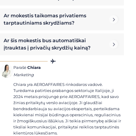
Ar mokestis taikomas privatiems
tarptautiniams skrydžiams?
Ar šis mokestis bus automatiškai
įtrauktas į privačių skrydžių kainą?
Parašė
Chiara
Marketing
Chiara yra AEROAFFAIRES rinkodaros vadovė.
Turėdama patirties prabangos sektoriuje Italijoje, ji
2024 metais prisijungė prie AEROAFFAIRES, kad savo
žinias pritaikytų verslo aviacijoje. Ji glaudžiai
bendradarbiauja su aviacijos ekspertais, perteikdama
kiekvienai misijai būdingus operacinius, reguliacinius
ir žmogiškuosius iššūkius. Ji teikia pirmenybę aiškiai ir
tiksliai komunikacijai, pritaikytai reiklios tarptautinės
klientūros lūkesčiams.