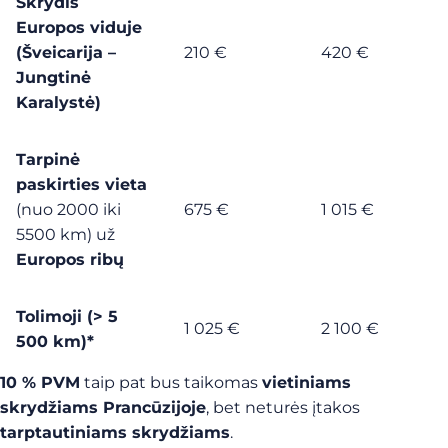
Skrydis
Europos viduje
(Šveicarija –
210 €
420 €
Jungtinė
Karalystė)
Tarpinė
paskirties vieta
(nuo 2000 iki
675 €
1 015 €
5500 km) už
Europos ribų
Tolimoji (> 5
1 025 €
2 100 €
500 km)*
10 % PVM
taip pat bus taikomas
vietiniams
skrydžiams Prancūzijoje
, bet neturės įtakos
tarptautiniams skrydžiams
.