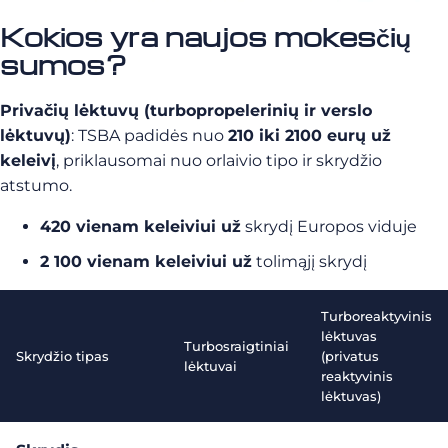
Kokios yra naujos mokesčių
sumos?
Privačių lėktuvų (turbopropelerinių ir verslo
lėktuvų)
: TSBA padidės nuo
210 iki 2100 eurų už
keleivį
, priklausomai nuo orlaivio tipo ir skrydžio
atstumo.
420 vienam keleiviui už
skrydį Europos viduje
2 100 vienam keleiviui už
tolimąjį skrydį
Turboreaktyvinis
lėktuvas
Turbosraigtiniai
Skrydžio tipas
(privatus
lėktuvai
reaktyvinis
lėktuvas)