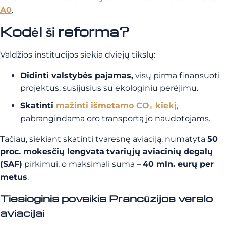
A0
.
Kodėl ši reforma?
Valdžios institucijos siekia dviejų tikslų:
Didinti valstybės pajamas,
visų pirma finansuoti
projektus, susijusius su ekologiniu perėjimu.
Skatinti
mažinti išmetamo CO₂ kiekį
,
pabrangindama oro transportą jo naudotojams.
Tačiau, siekiant skatinti tvaresnę aviaciją, numatyta
50
proc. mokesčių lengvata
tvariųjų aviacinių degalų
(SAF)
pirkimui, o maksimali suma –
40 mln. eurų per
metus
.
Tiesioginis poveikis Prancūzijos verslo
aviacijai