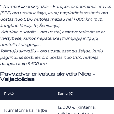
*
Trumpalaikiai skrydžiai – Europos ekonominės erdvės
(EEE) oro uostai ir šalys, kurių pagrindinis sostinės oro
uostas nuo CDG nutolęs mažiau nei 1 000 km (pvz.,
Jungtinė Karalystė, Šveicarija).
Vidutinio nuotolio – oro uostai, esantys teritorijose ar
valstybėse, kurios nepatenka į trumpųjų ir ilgųjų
nuotolių kategorijas.
Tolimųjų skrydžių – oro uostai, esantys šalyse, kurių
pagrindinis sostinės oro uostas nuo CDG nutolęs
daugiau kaip 5 500 km.
Pavyzdys: privatus skrydis Nica –
Valjadolidas
Prekė
Suma (€)
12 000 € (kintama,
Numatoma kaina (be
priklausomai nuo