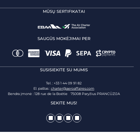
MŪSŲ SERTIFIKATAI
SAUGŪS MOKĖJIMAI PER
SUSISIEKITE SU MUMIS
Tel. : +33 1 44 09 91 82
El. paštas :
charter@aeroaffaires.com
Bendra įmonė : 128 rue de la Boétie 75008 Paryžius PRANCŪZIJA
SEKITE MUS!