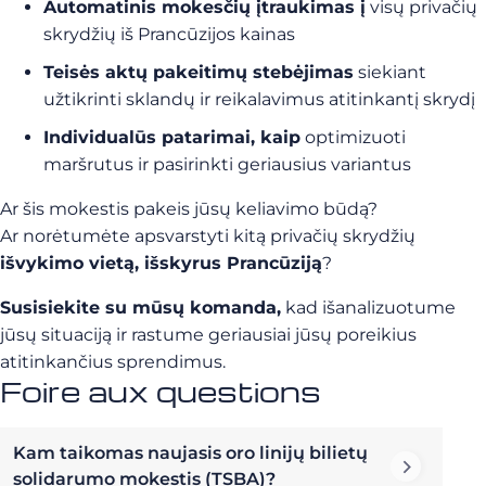
Automatinis mokesčių įtraukimas į
visų privačių
skrydžių iš Prancūzijos kainas
Teisės aktų pakeitimų stebėjimas
siekiant
užtikrinti sklandų ir reikalavimus atitinkantį skrydį
Individualūs patarimai, kaip
optimizuoti
maršrutus ir pasirinkti geriausius variantus
Ar šis mokestis pakeis jūsų keliavimo būdą?
Ar norėtumėte apsvarstyti kitą privačių skrydžių
išvykimo vietą, išskyrus Prancūziją
?
Susisiekite su mūsų komanda,
kad išanalizuotume
jūsų situaciją ir rastume geriausiai jūsų poreikius
atitinkančius sprendimus.
Foire aux questions
Kam taikomas naujasis oro linijų bilietų
solidarumo mokestis (TSBA)?