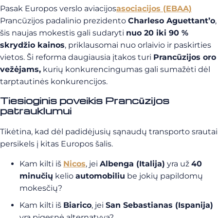
Pasak Europos verslo aviacijos
asociacijos (
EBAA)
Prancūzijos padalinio prezidento
Charleso Aguettant’o
,
šis naujas mokestis gali sudaryti
nuo 20 iki 90 %
skrydžio kainos
, priklausomai nuo orlaivio ir paskirties
vietos. Ši reforma daugiausia įtakos turi
Prancūzijos oro
vežėjams,
kurių konkurencingumas gali sumažėti dėl
tarptautinės konkurencijos.
Tiesioginis poveikis Prancūzijos
patrauklumui
Tikėtina, kad dėl padidėjusių sąnaudų transporto srautai
persikels į kitas Europos šalis.
Kam kilti iš
Nicos
, jei
Albenga (Italija)
yra už
40
minučių
kelio
automobiliu
be jokių papildomų
mokesčių?
Kam kilti iš
Biarico
, jei
San Sebastianas (Ispanija)
yra pigesnė alternatyva?