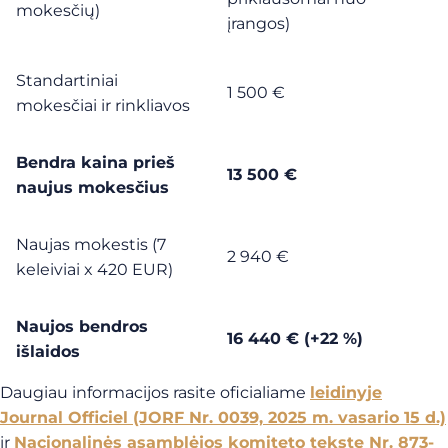
mokesčių)
įrangos)
Standartiniai
1 500 €
mokesčiai ir rinkliavos
Bendra kaina prieš
13 500 €
naujus mokesčius
Naujas mokestis (7
2 940 €
keleiviai x 420 EUR)
Naujos bendros
16 440 € (+22 %)
išlaidos
Daugiau informacijos rasite oficialiame
leidinyje
Journal Officiel (JORF Nr. 0039, 2025 m. vasario 15 d.)
ir
Nacionalinės asamblėjos komiteto tekste Nr. 873-