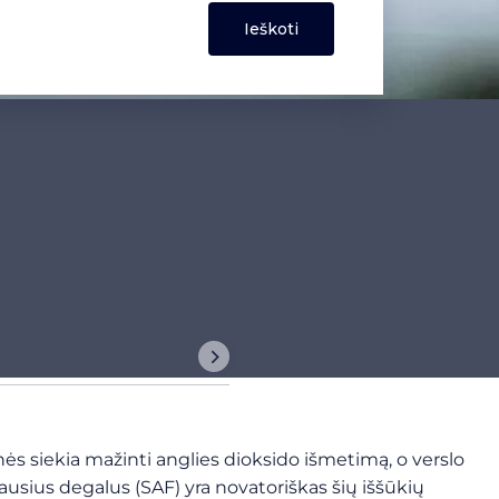
nės siekia mažinti anglies dioksido išmetimą, o verslo
i tausius degalus (SAF) yra novatoriškas šių iššūkių