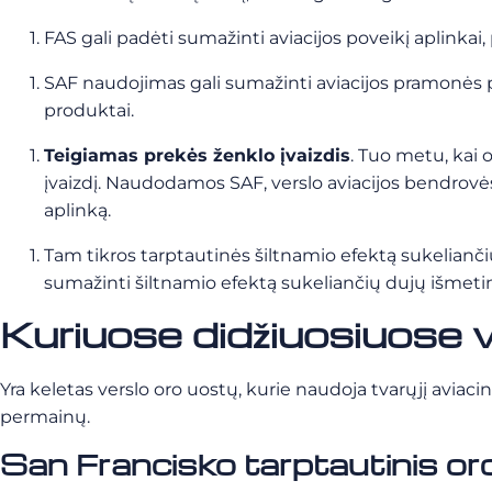
FAS gali padėti sumažinti aviacijos poveikį aplinkai,
SAF naudojimas gali sumažinti aviacijos pramonės p
produktai.
Teigiamas prekės ženklo įvaizdis
. Tuo metu, kai 
įvaizdį. Naudodamos SAF, verslo aviacijos bendrovė
aplinką.
Tam tikros tarptautinės šiltnamio efektą sukelianč
sumažinti šiltnamio efektą sukeliančių dujų išmetim
Kuriuose didžiuosiuose 
Yra keletas verslo oro uostų, kurie naudoja tvarųjį aviaci
permainų.
San Francisko tarptautinis o