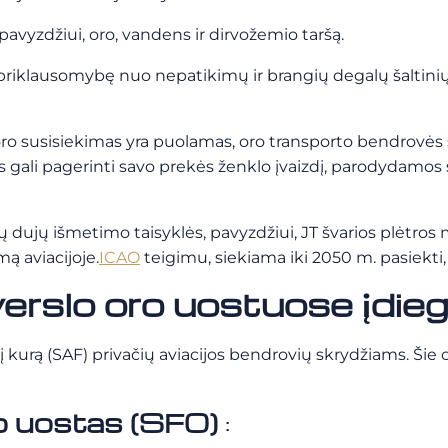
 pavyzdžiui, oro, vandens ir dirvožemio taršą.
riklausomybę nuo nepatikimų ir brangių degalų šaltinių, 
oro susisiekimas yra puolamas, oro transporto bendrovės s
s gali pagerinti savo prekės ženklo įvaizdį, parodydamos
ių dujų išmetimo taisyklės, pavyzdžiui, JT švarios plėtr
ą aviacijoje.
ICAO
teigimu, siekiama iki 2050 m. pasiekt
verslo oro uostuose įdi
nį kurą (SAF) privačių aviacijos bendrovių skrydžiams. Šie 
ro uostas (SFO)
: