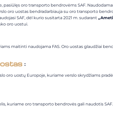
yje, pasiūlęs oro transporto bendrovėms SAF. Naudodamas
rslo oro uostas bendradarbiauja su oro transporto bendro
udojasi SAF, dėl kurio susitarta 2021 m. sudarant
„Ameti
sko oro uostui.
iviams maitinti naudojama FAS. Oro uostas glaudžiai bend
uostas
:
lo oro uostų Europoje, kuriame verslo skrydžiams pradėt
telis, kuriame oro transporto bendrovės gali naudotis SAF