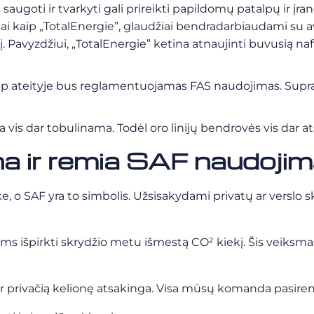
augoti ir tvarkyti gali prireikti papildomų patalpų ir įra
yviai kaip „TotalEnergie”, glaudžiai bendradarbiaudami su 
kį. Pavyzdžiui, „TotalEnergie” ketina atnaujinti buvusią 
kaip ateityje bus reglamentuojamas FAS naudojimas. Supra
a vis dar tobulinama. Todėl oro linijų bendrovės vis dar ats
ir remia SAF naudojim
 SAF yra to simbolis. Užsisakydami privatų ar verslo skry
ms išpirkti skrydžio metu išmestą CO² kiekį. Šis veiksma
r privačią kelionę atsakinga. Visa mūsų komanda pasireng