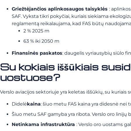
Griežtėjančios aplinkosaugos taisyklės
: aplinko
SAF. Vyksta tikri pokyčiai, kuriais siekiama ekologi
reglamentą reikalaujama, kad FAS būtų naudojama d
2 % 2025 m
63 % iki 2050 m
Finansinės paskatos
: daugelis vyriausybių siūlo f
Su kokiais iššūkiais sus
uostuose?
Verslo aviacijos sektoriuje yra keletas iššūkių, su kuriais 
Didelė
kaina
: šiuo metu FAS kaina yra didesnė nei tr
Šiuo metu SAF gamyba yra ribota. Verslo oro linijų 
Netinkama infrastruktūra
: Verslo oro uostams gal