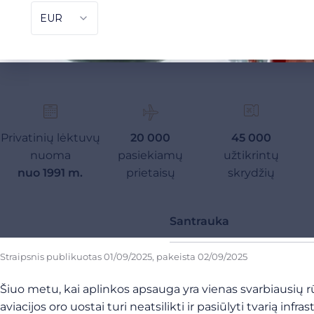
Privatinių lėktuvų
20 000
45 000
nuoma
pasiekiamų
užtikrintų
nuo 1991 m.
prietaisų
skrydžių
Santrauka
Straipsnis publikuotas
01/09/2025
, pakeista
02/09/2025
Šiuo metu, kai aplinkos apsauga yra vienas svarbiausių rūp
aviacijos oro uostai turi neatsilikti ir pasiūlyti tvarią in