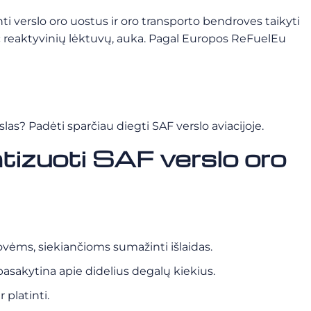
ti verslo oro uostus ir oro transporto bendroves taikyti
pač reaktyvinių lėktuvų, auka. Pagal Europos ReFuelEu
las? Padėti sparčiau diegti SAF verslo aviacijoje.
atizuoti SAF verslo oro
drovėms, siekiančioms sumažinti išlaidas.
pasakytina apie didelius degalų kiekius.
 platinti.