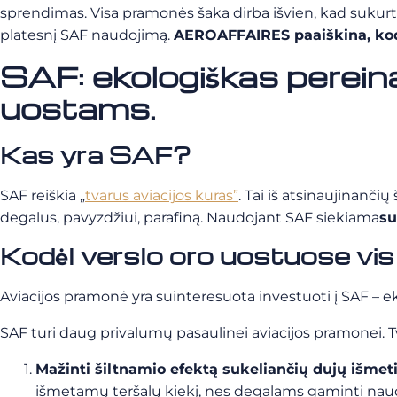
sprendimas. Visa pramonės šaka dirba išvien, kad sukurtų
platesnį SAF naudojimą.
AEROAFFAIRES paaiškina, kod
SAF: ekologiškas perein
uostams.
Kas yra SAF?
SAF reiškia „
tvarus aviacijos kuras”
. Tai iš atsinaujinanči
degalus, pavyzdžiui, parafiną. Naudojant SAF siekiama
su
Kodėl verslo oro uostuose vis
Aviacijos pramonė yra suinteresuota investuoti į SAF – 
SAF turi daug privalumų pasaulinei aviacijos pramonei. T
Mažinti šiltnamio efektą sukeliančių dujų išme
išmetamų teršalų kiekį, nes degalams gaminti naudo