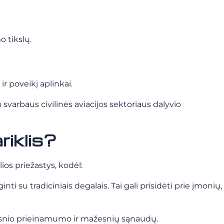
o tikslų.
r poveikį aplinkai.
 svarbaus civilinės aviacijos sektoriaus dalyvio
riklis?
lios priežastys, kodėl:
ti su tradiciniais degalais. Tai gali prisidėti prie įmonių,
eresnio prieinamumo ir mažesnių sąnaudų.