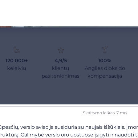
120 000+
4,9/5
100%
keleivių
klientų
Anglies dioksido
pasitenkinimas
kompensacija
Skaitymo laikas: 7 mn
esčių, verslo aviacija susiduria su naujais iššūkiais. Įmo
frastruktūrą. Galimybė verslo oro uostuose įsigyti ir naudot