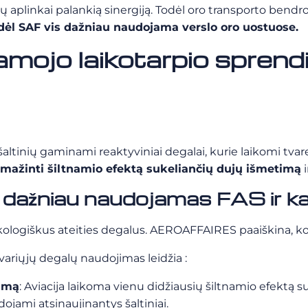
 aplinkai palankią sinergiją. Todėl oro transporto bendro
ėl SAF vis dažniau naudojama verslo oro uostuose.
amojo laikotarpio sprend
ų šaltinių gaminami reaktyviniai degalai, kurie laikomi tvar
mažinti šiltnamio efektą sukeliančių dujų išmetimą
i
 dažniau naudojamas FAS ir ka
ekologiškus ateities degalus. AEROAFFAIRES paaiškina, ko
variųjų degalų naudojimas leidžia :
timą
: Aviacija laikoma vienu didžiausių šiltnamio efektą s
jami atsinaujinantys šaltiniai.