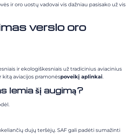
vės ir oro uostų vadovai vis dažniau pasisako už vis
imas verslo oro
esniais ir ekologiškesniais už tradicinius aviacinius
r kitą
aviacijos pramonės
poveikį aplinkai
.
s lemia šį augimą?
dėl.
ukeliančių dujų teršėjų. SAF gali padėti sumažinti