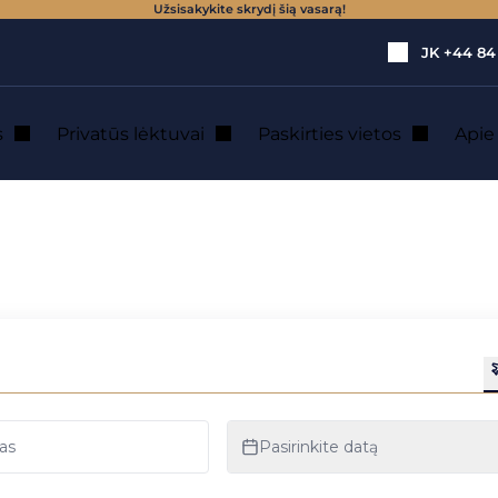
Užsisakykite skrydį šią vasarą!
JK
+44 84
s
Privatūs lėktuvai
Paskirties vietos
Api
AF naudojimas
: dažnesnis SAF