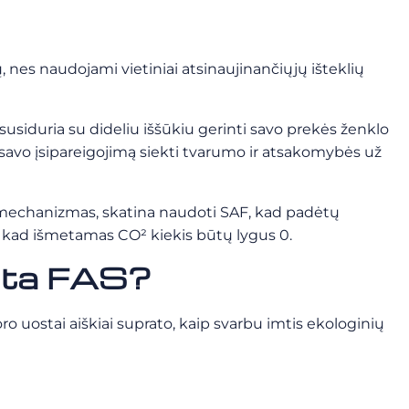
nes naudojami vietiniai atsinaujinančiųjų išteklių
usiduria su dideliu iššūkiu gerinti savo prekės ženklo
 savo įsipareigojimą siekti tvarumo ir atsakomybės už
os mechanizmas, skatina naudoti SAF, kad padėtų
i, kad išmetamas CO² kiekis būtų lygus 0
.
egta FAS?
oro uostai aiškiai suprato, kaip svarbu imtis ekologinių