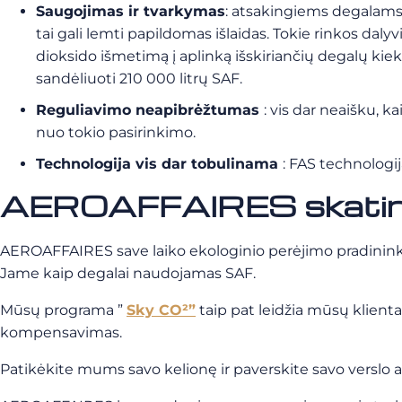
Saugojimas ir tvarkymas
: atsakingiems degalams s
tai gali lemti papildomas išlaidas. Tokie rinkos dal
dioksido išmetimą į aplinką išskiriančių degalų kie
sandėliuoti 210 000 litrų SAF.
Reguliavimo neapibrėžtumas
: vis dar neaišku, 
nuo tokio pasirinkimo.
Technologija vis dar tobulinama
: FAS technologij
AEROAFFAIRES skatina 
AEROAFFAIRES save laiko ekologinio perėjimo pradininke, o
Jame kaip degalai naudojamas SAF.
Mūsų programa ”
Sky CO²”
taip pat leidžia mūsų klienta
kompensavimas.
Patikėkite mums savo kelionę ir paverskite savo verslo a