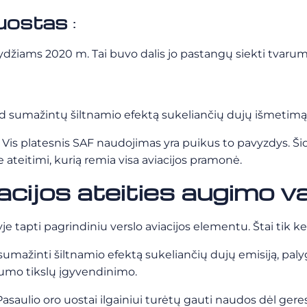
 uostas
:
rydžiams 2020 m. Tai buvo dalis jo pastangų siekti tvarum
d sumažintų šiltnamio efektą sukeliančių dujų išmetimą i
i. Vis platesnis SAF naudojimas yra puikus to pavyzdys. Šio
ateitimi, kurią remia visa aviacijos pramonė.
acijos ateities augimo va
yje tapti pagrindiniu verslo aviacijos elementu. Štai tik ke
sumažinti šiltnamio efektą sukeliančių dujų emisiją, palygin
rumo tikslų įgyvendinimo.
Pasaulio oro uostai ilgainiui turėtų gauti naudos dėl g