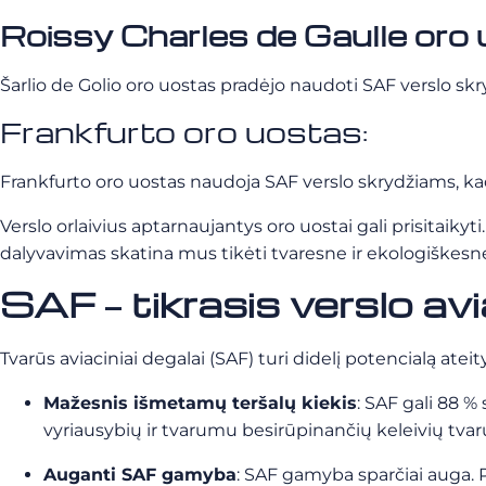
Roissy Charles de Gaulle oro
Šarlio de Golio oro uostas pradėjo naudoti SAF verslo sk
Frankfurto oro uostas:
Frankfurto oro uostas naudoja SAF verslo skrydžiams, ka
Verslo orlaivius aptarnaujantys oro uostai gali prisitaikyt
dalyvavimas skatina mus tikėti tvaresne ir ekologiškesne 
SAF – tikrasis verslo avi
Tvarūs aviaciniai degalai (SAF) turi didelį potencialą ateit
Mažesnis išmetamų teršalų kiekis
: SAF gali 88 % 
vyriausybių ir tvarumu besirūpinančių keleivių tva
Auganti SAF gamyba
: SAF gamyba sparčiai auga. 