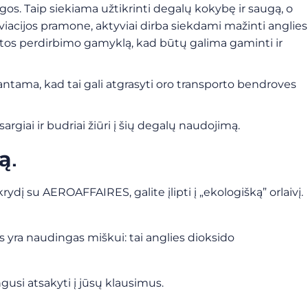
ngos. Taip siekiama užtikrinti degalų kokybę ir saugą, o
aviacijos pramone, aktyviai dirba siekdami mažinti anglies
naftos perdirbimo gamyklą, kad būtų galima gaminti ir
ntama, kad tai gali atgrasyti oro transporto bendroves
argiai ir budriai žiūri į šių degalų naudojimą.
ą.
dį su AEROAFFAIRES, galite įlipti į „ekologišką” orlaivį.
s yra naudingas miškui: tai anglies dioksido
usi atsakyti į jūsų klausimus.