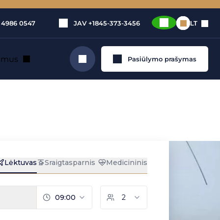
 4986 0547
JAV
+1845-373-3456
LT
e mus
Pasiūlymo prašymas
Ieškoti