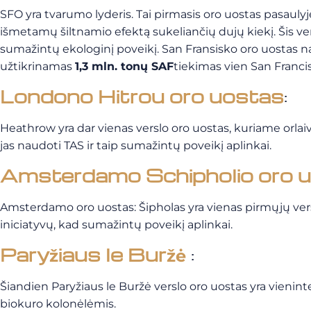
SFO yra tvarumo lyderis. Tai pirmasis oro uostas pasaul
išmetamų šiltnamio efektą sukeliančių dujų kiekį. Šis ve
sumažintų ekologinį poveikį. San Fransisko oro uostas na
užtikrinamas
1,3 mln. tonų SAF
tiekimas
vien San Franci
Londono Hitrou oro uostas
:
Heathrow yra dar vienas verslo oro uostas, kuriame orla
jas naudoti TAS ir taip sumažintų poveikį aplinkai.
Amsterdamo Schipholio oro 
Amsterdamo oro uostas: Šipholas yra vienas pirmųjų vers
iniciatyvų, kad sumažintų poveikį aplinkai.
Paryžiaus le Buržė
:
Šiandien Paryžiaus le Buržė verslo oro uostas yra vienin
biokuro kolonėlėmis.