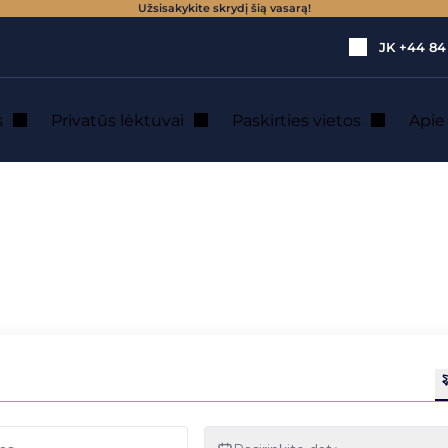
Užsisakykite skrydį šią vasarą!
JK
+44 84
s
Privatūs lėktuvai
Paskirties vietos
Api
 po Ronos Alpių regioną Château D’origny ir La Maison Troisgros
ė sraigtasparniu 
eau D’origny ir La