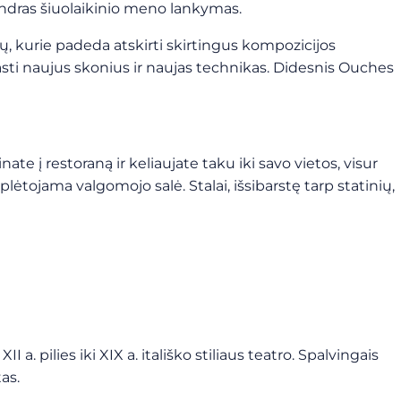
bendras šiuolaikinio meno lankymas.
nių, kurie padeda atskirti skirtingus kompozicijos
sti naujus skonius ir naujas technikas. Didesnis Ouches
te į restoraną ir keliaujate taku iki savo vietos, visur
lėtojama valgomojo salė. Stalai, išsibarstę tarp statinių,
a. pilies iki XIX a. itališko stiliaus teatro. Spalvingais
as.