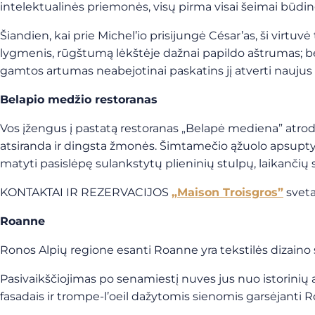
intelektualinės priemonės, visų pirma visai šeimai būding
Šiandien, kai prie Michel’io prisijungė César’as, ši virtu
lygmenis, rūgštumą lėkštėje dažnai papildo aštrumas; be 
gamtos artumas neabejotinai paskatins jį atverti naujus
Belapio medžio restoranas
Vos įžengus į pastatą restoranas „Belapė mediena” atrodo p
atsiranda ir dingsta žmonės. Šimtamečio ąžuolo apsuptyje,
matyti pasislėpę sulankstytų plieninių stulpų, laikančių
KONTAKTAI IR REZERVACIJOS
„Maison Troisgros”
sveta
Roanne
Ronos Alpių regione esanti Roanne yra tekstilės dizaino
Pasivaikščiojimas po senamiestį nuves jus nuo istorinių aikš
fasadais ir trompe-l’oeil dažytomis sienomis garsėjanti Roa