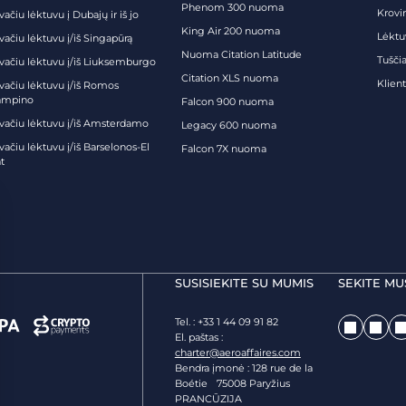
Phenom 300 nuoma
Krovi
vačiu lėktuvu į Dubajų ir iš jo
King Air 200 nuoma
Lėktu
vačiu lėktuvu į/iš Singapūrą
Nuoma Citation Latitude
Tuščia
ivačiu lėktuvu į/iš Liuksemburgo
Citation XLS nuoma
Klien
ivačiu lėktuvu į/iš Romos
ampino
Falcon 900 nuoma
ivačiu lėktuvu į/iš Amsterdamo
Legacy 600 nuoma
vačiu lėktuvu į/iš Barselonos-El
Falcon 7X nuoma
t
SUSISIEKITE SU MUMIS
SEKITE MU
Tel. : +33 1 44 09 91 82
El. paštas :
charter@aeroaffaires.com
Bendra įmonė : 128 rue de la
Boétie 75008 Paryžius
PRANCŪZIJA