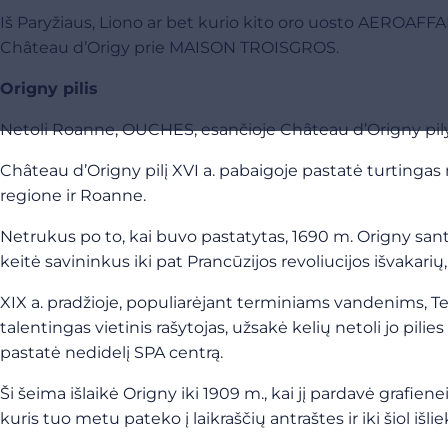
Iš Paryžiaus, Liono ar bet kurio kito oro uosto AEROAFFAIR
Château d’Origy prie MAISON TROISGROS.
Origny pilis
Netoli Roanne, OUCHES, esančioje Château d’Origny pilyje įr
Château d’Origny pilį XVI a. pabaigoje pastatė turting
regione ir Roanne.
Netrukus po to, kai buvo pastatytas, 1690 m. Origny sant
keitė savininkus iki pat Prancūzijos revoliucijos išvakari
XIX a. pradžioje, populiarėjant terminiams vandenims, T
talentingas vietinis rašytojas, užsakė kelių netoli jo pil
pastatė nedidelį SPA centrą.
Ši šeima išlaikė Origny iki 1909 m., kai jį pardavė grafi
kuris tuo metu pateko į laikraščių antraštes ir iki šiol išli