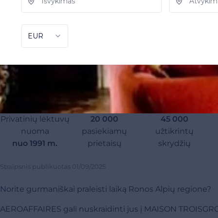
Privatinių lėktuvų
20 000
45 000
nuoma
pasiekiamų
užtikrintų
nuo 1991 m.
prietaisų
skrydžių
Straipsnis publikuotas
01/09/2025
Norite gurmaniškai praleisti laiką Ronos Alpių regione?
AEROAFFAIRES gali nuskraidinti jus į MAISON TROISGROS i