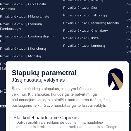
Privačiu lėktuvu į Mikoną
Privačiu lėktuvu į Olbia Costa
Pri
Privačiu lėktuvu į Sion
Smeralda
Pri
Privačiu lėktuvu į Zalcburgą
Privačiu lėktuvu į Milano Linate
Pr
Privačiu lėktuvu į Marakešą Menara
Privačiu lėktuvu į Londoną
Pr
Farnborough
Privačiu lėktuvu į Chambéry
Ci
Privačiu lėktuvu į Londoną Biggin
Privačiu lėktuvu į Ibizą
Pr
Hill
Privačiu lėktuvu į Londoną
Pri
Privačiu lėktuvu į Miuncheną
Pra
Privačiu lėktuvu į Monaką
Privačiu lėktuvu į Palma de
Maljorką
MŪSŲ SERTIFIKATAI
SAUGŪS MOKĖJIMAI PER