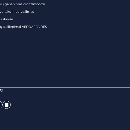
nių gabenimas oro transportu
vo taksi ir pervežimas
s skrydis
tų atsiliepimai AEROAFFAIRES
S!