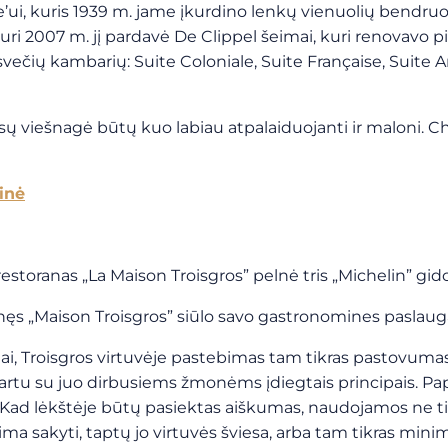
’ui, kuris 1939 m. jame įkurdino lenkų vienuolių bendruo
i 2007 m. jį pardavė De Clippel šeimai, kuri renovavo pilį
svečių kambarių: Suite Coloniale, Suite Française, Suit
ūsų viešnagė būtų kuo labiau atpalaiduojanti ir maloni. 
inė
estoranas „La Maison Troisgros” pelnė tris „Michelin” gid
lnęs „Maison Troisgros” siūlo savo gastronomines paslau
iai, Troisgros virtuvėje pastebimas tam tikras pastovuma
kartu su juo dirbusiems žmonėms įdiegtais principais. Pap
ai. Kad lėkštėje būtų pasiektas aiškumas, naudojamos ne t
ma sakyti, taptų jo virtuvės šviesa, arba tam tikras minim