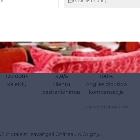
120 000+
4,9/5
100%
keleivių
klientų
Anglies dioksido
pasitenkinimas
kompensacija
Skaitymo laikas: 4 mn
r praleisti savaitgalį Château d’Origny.