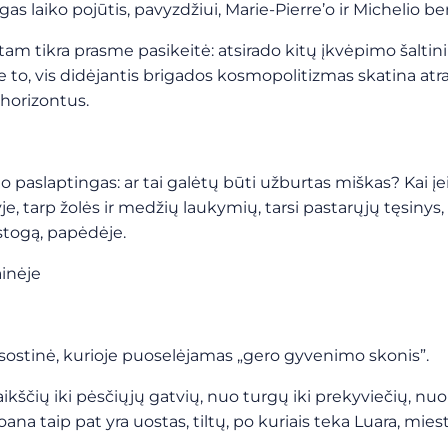
as laiko pojūtis, pavyzdžiui, Marie-Pierre’o ir Michelio 
vė tam tikra prasme pasikeitė: atsirado kitų įkvėpimo šalti
to, vis didėjantis brigados kosmopolitizmas skatina atra
 horizontus.
aslaptingas: ar tai galėtų būti užburtas miškas? Kai įeina
 tarp žolės ir medžių laukymių, tarsi pastarųjų tęsinys, p
 stogą, papėdėje.
inėje
 sostinė, kurioje puoselėjamas „gero gyvenimo skonis”.
čių iki pėsčiųjų gatvių, nuo turgų iki prekyviečių, nuo XII 
na taip pat yra uostas, tiltų, po kuriais teka Luara, miest