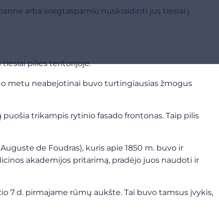
anne arba sraigtasparniu nuskraidinti jus tiesiai į
siai pilies teritorijoje.
 tuo metu neabejotinai buvo turtingiausias žmogus
uošia trikampis rytinio fasado frontonas. Taip pilis
Auguste de Foudras), kuris apie 1850 m. buvo ir
dicinos akademijos pritarimą, pradėjo juos naudoti ir
ūčio 7 d. pirmajame rūmų aukšte. Tai buvo tamsus įvykis,