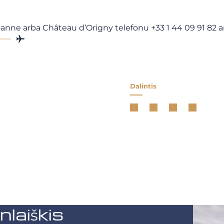
 Roanne arba Château d’Origny telefonu
+33 1 44 09 91 82 
Dalintis
aiškis