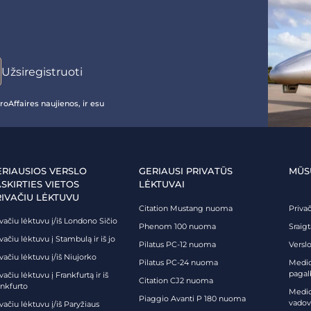
oAffaires naujienos, ir esu
ERIAUSIOS VERSLO
GERIAUSI PRIVATŪS
MŪS
SKIRTIES VIETOS
LĖKTUVAI
RIVAČIU LĖKTUVU
Citation Mustang nuoma
Priva
vačiu lėktuvu į/iš Londono Sičio
Phenom 100 nuoma
Sraig
vačiu lėktuvu į Stambulą ir iš jo
Pilatus PC-12 nuoma
Verslo
vačiu lėktuvu į/iš Niujorko
Pilatus PC-24 nuoma
Medici
pagal
vačiu lėktuvu į Frankfurtą ir iš
Citation CJ2 nuoma
ankfurto
Medic
Piaggio Avanti P 180 nuoma
vadov
vačiu lėktuvu į/iš Paryžiaus