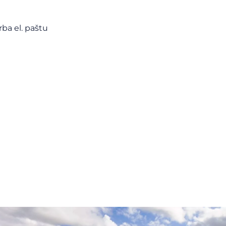
arba
el. paštu