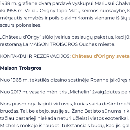
1938 m. grafienė dvarą pardavė vyskupui Mariusui Chalve
iki 1958 m. Vėliau Origny tapo Matų šeimos nuosavybe, kur
mėgautis ramybės ir poilsio akimirkomis viename iš šių 
sœurs polonaises.
„Château d’Origy” siūlo įvairius paslaugų paketus, kad j
restoraną La MAISON TROISGROS Ouches mieste.
KONTAKTAI IR REZERVACIJOS:
Château d’Origny sveta
Maison Troisgros
Nuo 1968 m. tekstilės dizaino sostinėje Roanne įsikūręs r
Nuo 2017 m. vasario mėn. tris „Michelin” žvaigždutes pe
Nors prasminga lyginti virtuves, kurias skiria dešimtmeč
bruožas. Tai, be abejo, susiję su Žano Batisto sūnums ir 
tačiau pastarieji niekada neturi užleisti vietos ezoterik
Michelis mokėjo išnaudoti tūkstančiais būdų, kad jis, gali