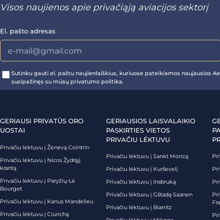
Visos naujienos apie privačiąją aviacijos sektorį
El. pašto adresas
Sutinku gauti el. paštu naujienlaiškius, kuriuose pateikiamos naujausios Aer
susipažinęs su mūsų privatumo politika.
GERIAUSI PRIVATŪS ORO
GERIAUSIOS LAISVALAIKIO
G
UOSTAI
PASKIRTIES VIETOS
PA
PRIVAČIU LĖKTUVU
P
Privačiu lėktuvu į Ženevą Cointrin
Privačiu lėktuvu į Sankt Moricą
Pri
Privačiu lėktuvu į Nicos Žydrąjį
krantą
Privačiu lėktuvu į Kurševelį
Pri
Privačiu lėktuvu į Paryžių-Le
Privačiu lėktuvu į Insbruką
Pri
Bourget
Privačiu lėktuvu į Gštadą Saanen
Pri
Privačiu lėktuvu į Kanus Mandelieu
Fr
Privačiu lėktuvu į Biarritz
Privačiu lėktuvu į Ciurichą
Pri