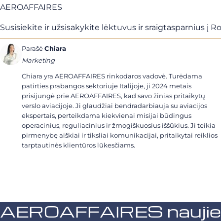
AEROAFFAIRES
Susisiekite ir užsisakykite lėktuvus ir sraigtasparnius į
Parašė
Chiara
Marketing
Chiara yra AEROAFFAIRES rinkodaros vadovė. Turėdama
patirties prabangos sektoriuje Italijoje, ji 2024 metais
prisijungė prie AEROAFFAIRES, kad savo žinias pritaikytų
verslo aviacijoje. Ji glaudžiai bendradarbiauja su aviacijos
ekspertais, perteikdama kiekvienai misijai būdingus
operacinius, reguliacinius ir žmogiškuosius iššūkius. Ji teikia
pirmenybę aiškiai ir tiksliai komunikacijai, pritaikytai reiklios
tarptautinės klientūros lūkesčiams.
AEROAFFAIRES naujienl