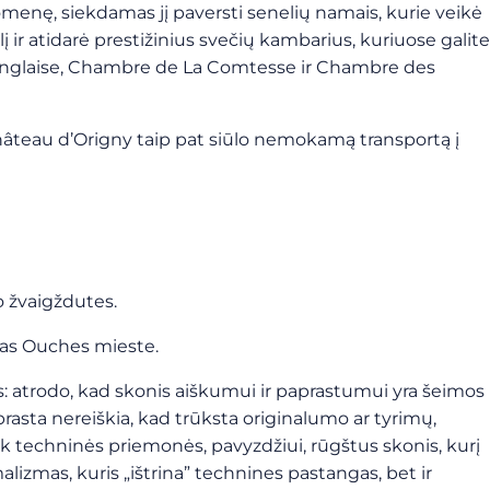
menę, siekdamas jį paversti senelių namais, kurie veikė
 ir atidarė prestižinius svečių kambarius, kuriuose galite
e Anglaise, Chambre de La Comtesse ir Chambre des
Château d’Origny taip pat siūlo nemokamą transportą į
o žvaigždutes.
gas Ouches mieste.
s: atrodo, kad skonis aiškumui ir paprastumui yra šeimos
rasta nereiškia, kad trūksta originalumo ar tyrimų,
ik techninės priemonės, pavyzdžiui, rūgštus skonis, kurį
alizmas, kuris „ištrina” technines pastangas, bet ir