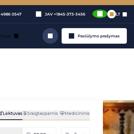
 4986 0547
JAV
+1845-373-3456
LT
e mus
Pasiūlymo prašymas
Ieškoti
po Ronos
 Maison