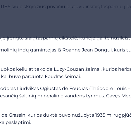
ES siūlo skrydžius privačiu lėktuvu ir sraigtasparniu į Ro
engta sraigtasparnių aikštelė, kurioje galite nusileisti tie
as molinių indų gamintojas iš Roanne Jean Dongui, kuris
uokos keliu atiteko de Luzy-Couzan šeimai, kurios herbą p
ų, kai buvo parduota Foudras šeimai.
eodoras Liudvikas Ogiustas de Foudras (Théodore Louis – 
ies esančių šaltinių mineralinio vandens tyrimus. Gavęs Me
enei de Grassin, kurios duktė buvo nužudyta 1935 m. rugpj
eka paslaptimi.