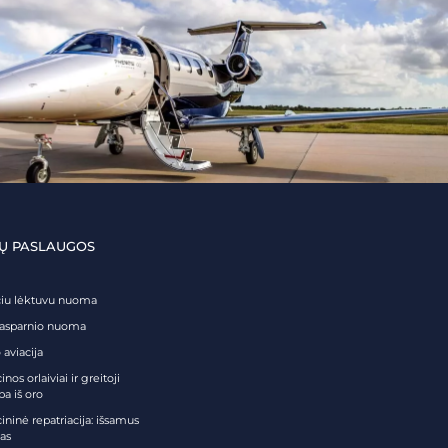
Ų PASLAUGOS
čiu lėktuvu nuoma
tasparnio nuoma
 aviacija
nos orlaiviai ir greitoji
ba iš oro
ininė repatriacija: išsamus
as