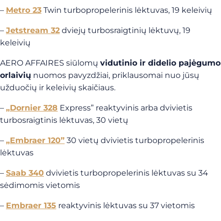
–
Metro 23
Twin turbopropelerinis lėktuvas, 19 keleivių
–
Jetstream 32
dviejų turbosraigtinių lėktuvų, 19
keleivių
AERO AFFAIRES siūlomų
vidutinio ir didelio pajėgumo
orlaivių
nuomos pavyzdžiai, priklausomai nuo jūsų
užduočių ir keleivių skaičiaus.
–
„Dornier 328
Express” reaktyvinis arba dvivietis
turbosraigtinis lėktuvas, 30 vietų
–
„Embraer 120”
30 vietų dvivietis turbopropelerinis
lėktuvas
–
Saab 340
dvivietis turbopropelerinis lėktuvas su 34
sėdimomis vietomis
–
Embraer 135
reaktyvinis lėktuvas su 37 vietomis