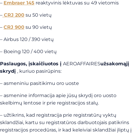
–
Embraer 145
reaktyvinis lėktuvas su 49 vietomis
–
CRJ 200
su 50 vietų
–
CRJ 900
su 90 vietų
– Airbus 120 / 390 vietų
– Boeing 120 / 400 vietų
Paslaugos, įskaičiuotos į
AEROAFFAIRES
užsakomąjį
skrydį
, kuriuo pasirūpins:
– asmeniniu pasitikimu oro uoste
– asmenine informacija apie jūsų skrydį oro uosto
skelbimų lentose ir prie registracijos stalų.
– užtikrins, kad registracija prie registratūrų vyktų
sklandžiai, kartu su registratūros darbuotojais patikrins
registracijos procedūras, ir kad keleiviai sklandžiai įliptų į