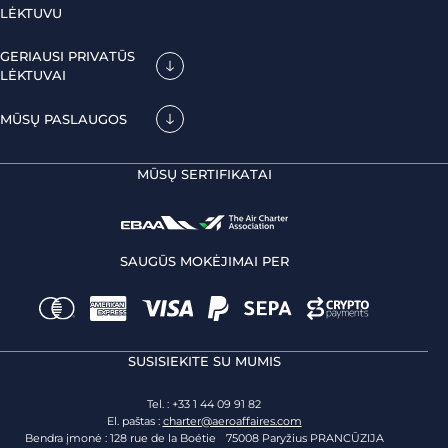
LĖKTUVU
GERIAUSI PRIVATŪS
LĖKTUVAI
MŪSŲ PASLAUGOS
MŪSŲ SERTIFIKATAI
SAUGŪS MOKĖJIMAI PER
SUSISIEKITE SU MUMIS
Tel. : +33 1 44 09 91 82
El. paštas :
charter@aeroaffaires.com
Bendra įmonė : 128 rue de la Boétie 75008 Paryžius PRANCŪZIJA