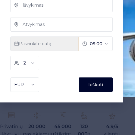
Privatinių
20 000
45 000
120
4,9/5
lėktuvų
pasiekiamų
užtikrintų
000+
klientų