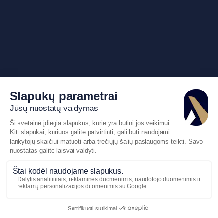
Pasiūlymo
Skambinkite