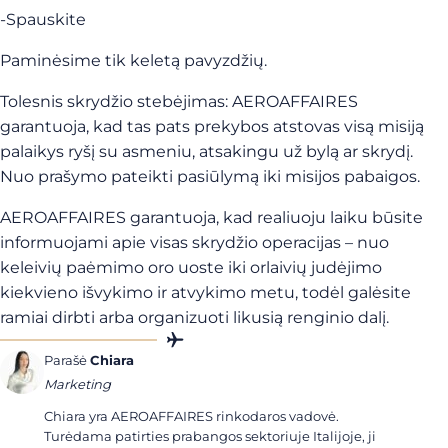
-Spauskite
Paminėsime tik keletą pavyzdžių.
Tolesnis skrydžio stebėjimas: AEROAFFAIRES
garantuoja, kad tas pats prekybos atstovas visą misiją
palaikys ryšį su asmeniu, atsakingu už bylą ar skrydį.
Nuo prašymo pateikti pasiūlymą iki misijos pabaigos.
AEROAFFAIRES garantuoja, kad realiuoju laiku būsite
informuojami apie visas skrydžio operacijas – nuo
keleivių paėmimo oro uoste iki orlaivių judėjimo
kiekvieno išvykimo ir atvykimo metu, todėl galėsite
ramiai dirbti arba organizuoti likusią renginio dalį.
Parašė
Chiara
Marketing
Chiara yra AEROAFFAIRES rinkodaros vadovė.
Turėdama patirties prabangos sektoriuje Italijoje, ji