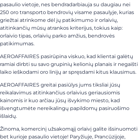
pasaulio vietoje, nes bendradarbiauja su daugiau nei
250 oro transporto bendrovių visame pasaulyje, kurias
griežtai atrinkome dėl jų patikimumo ir orlaivių,
atitinkančių mūsų atrankos kriterijus, tokius kaip:
orlaivio tipas, orlaivių parko amžius, bendrovės
patikimumas.
AEROAFFAIRES pasirūpina viskuo, kad klientai galėtų
ramiai dirbti su savo grupinių kelionių planais ir negaišti
laiko ieškodami oro linijų ar spręsdami kitus klausimus.
AEROAFFAIRES greitai pasiūlys jums tiksliai jūsų
reikalavimus atitinkančius orlaivius geriausiomis
kainomis ir kuo arčiau jūsų išvykimo miesto, kad
išvengtumėte nereikalingų papildomų pasiruošimo
išlaidų.
Žinoma, komercinį užsakomąjį orlaivį galite išsinuomoti
bet kurioje pasaulio vietoje! Paryžiuje, Prancūzijoje,