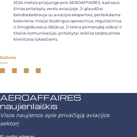
2024 metais prisijungė prie AEROAFFAIRES, kad savo
žinias pritaikytų verslo aviacijoje. Ji glaudžiai
bendradarbiauja su aviacijos ekspertais, perteikdama
kiekvienai misijai būdingus operacinius, reguliacinius
ir žmogiškuosius iššūkius. Ji teikia pirmenybę aiškiai ir
tiksliai komunikacijai, pritaikytai reiklios tarptautinės
klientūros lūkesčiams.
Dalintis
AEROAFFAIRES
naujienlaiškis
Visos naujienos apie privačiąją aviacijos
sektorį
El. pašto adresas