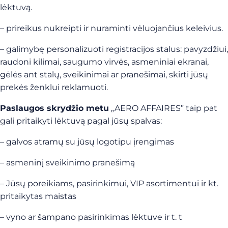
lėktuvą.
– prireikus nukreipti ir nuraminti vėluojančius keleivius.
– galimybę personalizuoti registracijos stalus: pavyzdžiui,
raudoni kilimai, saugumo virvės, asmeniniai ekranai,
gėlės ant stalų, sveikinimai ar pranešimai, skirti jūsų
prekės ženklui reklamuoti.
Paslaugos skrydžio metu
„AERO AFFAIRES” taip pat
gali pritaikyti lėktuvą pagal jūsų spalvas:
– galvos atramų su jūsų logotipu įrengimas
– asmeninį sveikinimo pranešimą
– Jūsų poreikiams, pasirinkimui, VIP asortimentui ir kt.
pritaikytas maistas
– vyno ar šampano pasirinkimas lėktuve ir t. t