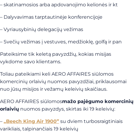
– skatinamosios arba apdovanojimo kelionės ir kt
– Dalyvavimas tarptautinėje konferencijoje
– Vyriausybinių delegacijų vežimas
– Svečių vežimas į vestuves, medžioklę, golfą ir pan
Pateiksime tik keletą pavyzdžių, kokias misijas
vykdome savo klientams.
Toliau pateikiami keli AERO AFFAIRES siūlomos
komercinių orlaivių nuomos pavyzdžiai, priklausomai
nuo jūsų misijos ir vežamų keleivių skaičiaus.
AERO AFFAIRES siūlomos
mažo pajėgumo komercinių
orlaivių
nuomos pavyzdys, skirtas iki 19 keleivių:
–
„Beech King Air 1900”
su dviem turbosraigtiniais
varikliais, talpinančiais 19 keleivių