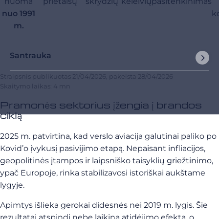
nuoma
prietaisų
skrydžių
keleivių
pasitenkinimas
nuo 1991
k
m.
Santrauka
Straipsnis publikuotas
21/04/2026
, pakeista
28/04/2026
Skaitymo laikas: 4 mn
Pramonės sektorius įžengia į brandos
ciklą
2025 m. patvirtina, kad verslo aviacija galutinai paliko po
Kovid’o įvykusį pasivijimo etapą. Nepaisant infliacijos,
geopolitinės įtampos ir laipsniško taisyklių griežtinimo,
ypač Europoje, rinka stabilizavosi istoriškai aukštame
lygyje.
Apimtys išlieka gerokai didesnės nei 2019 m. lygis. Šie
rezultatai atspindi nebe laikiną atidėjimo efektą, o