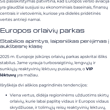
Šis pasiskirstymas patvirtina, kad Europos verslo aviacija
yra glaudžiai susijusi su ekonominiais baseinais, finansų
centrais ir vietovėmis, kuriose yra didelės pridėtinės
vertės antrieji namai.
Europos orlaivių parkas
Stabilios apimtys, laipsniškas perėjimas į
aukštesnę klasę
2025 m. Europoje įsikūręs orlaivių parkas apskritai išliks
stabilus. Jame vyrauja turbosraigtinių, lengvųjų ir
sunkiųjų reaktyvinių lėktuvų pusiausvyra, o
VIP
lėktuvų
yra mažiau.
Išryškėja dvi aiškios pagrindinės tendencijos:
Viena vertus, didėja regioninėms užduotims skirtų
orlaivių, kurie labai paplitę vidaus ir Europos vidaus
skrydžiuose, ir tolimųjų reisų reaktyvinių lėktuvų,