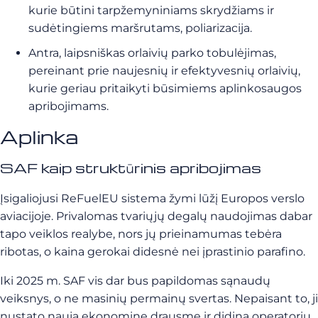
kurie būtini tarpžemyniniams skrydžiams ir
sudėtingiems maršrutams, poliarizacija.
Antra, laipsniškas orlaivių parko tobulėjimas,
pereinant prie naujesnių ir efektyvesnių orlaivių,
kurie geriau pritaikyti būsimiems aplinkosaugos
apribojimams.
Aplinka
SAF kaip struktūrinis apribojimas
Įsigaliojusi ReFuelEU sistema žymi lūžį Europos verslo
aviacijoje. Privalomas tvariųjų degalų naudojimas dabar
tapo veiklos realybe, nors jų prieinamumas tebėra
ribotas, o kaina gerokai didesnė nei įprastinio parafino.
Iki 2025 m. SAF vis dar bus papildomas sąnaudų
veiksnys, o ne masinių permainų svertas. Nepaisant to, ji
nustato naują ekonominę drausmę ir didina operatorių