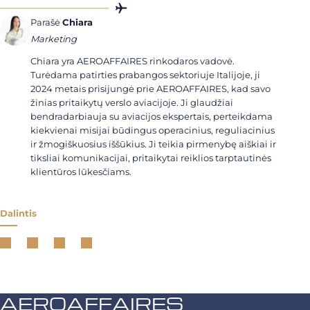
Parašė
Chiara
Marketing
Chiara yra AEROAFFAIRES rinkodaros vadovė.
Turėdama patirties prabangos sektoriuje Italijoje, ji
2024 metais prisijungė prie AEROAFFAIRES, kad savo
žinias pritaikytų verslo aviacijoje. Ji glaudžiai
bendradarbiauja su aviacijos ekspertais, perteikdama
kiekvienai misijai būdingus operacinius, reguliacinius
ir žmogiškuosius iššūkius. Ji teikia pirmenybę aiškiai ir
tiksliai komunikacijai, pritaikytai reiklios tarptautinės
klientūros lūkesčiams.
Dalintis
AEROAFFAIRES