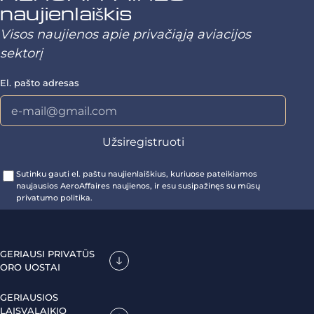
naujienlaiškis
Visos naujienos apie privačiąją aviacijos
sektorį
El. pašto adresas
Sutinku gauti el. paštu naujienlaiškius, kuriuose pateikiamos
naujausios AeroAffaires naujienos, ir esu susipažinęs su mūsų
privatumo politika.
GERIAUSI PRIVATŪS
ORO UOSTAI
GERIAUSIOS
LAISVALAIKIO