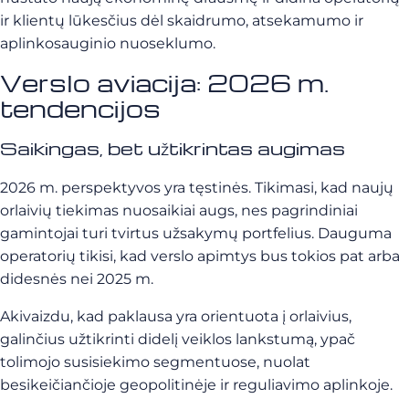
ir klientų lūkesčius dėl skaidrumo, atsekamumo ir
aplinkosauginio nuoseklumo.
Verslo aviacija: 2026 m.
tendencijos
Saikingas, bet užtikrintas augimas
2026 m. perspektyvos yra tęstinės. Tikimasi, kad naujų
orlaivių tiekimas nuosaikiai augs, nes pagrindiniai
gamintojai turi tvirtus užsakymų portfelius. Dauguma
operatorių tikisi, kad verslo apimtys bus tokios pat arba
didesnės nei 2025 m.
Akivaizdu, kad paklausa yra orientuota į orlaivius,
galinčius užtikrinti didelį veiklos lankstumą, ypač
tolimojo susisiekimo segmentuose, nuolat
besikeičiančioje geopolitinėje ir reguliavimo aplinkoje.