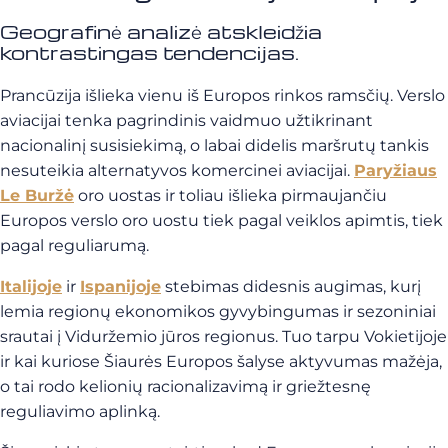
Geografinė analizė atskleidžia
kontrastingas tendencijas.
Prancūzija išlieka vienu iš Europos rinkos ramsčių. Verslo
aviacijai tenka pagrindinis vaidmuo užtikrinant
nacionalinį susisiekimą, o labai didelis maršrutų tankis
nesuteikia alternatyvos komercinei aviacijai.
Paryžiaus
Le Buržė
oro uostas ir toliau išlieka pirmaujančiu
Europos verslo oro uostu tiek pagal veiklos apimtis, tiek
pagal reguliarumą.
Italijoje
ir
Ispanijoje
stebimas didesnis augimas, kurį
lemia regionų ekonomikos gyvybingumas ir sezoniniai
srautai į Viduržemio jūros regionus. Tuo tarpu Vokietijoje
ir kai kuriose Šiaurės Europos šalyse aktyvumas mažėja,
o tai rodo kelionių racionalizavimą ir griežtesnę
reguliavimo aplinką.