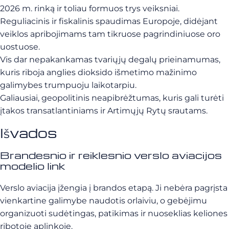
2026 m. rinką ir toliau formuos trys veiksniai.
Reguliacinis ir fiskalinis spaudimas Europoje, didėjant
veiklos apribojimams tam tikruose pagrindiniuose oro
uostuose.
Vis dar nepakankamas tvariųjų degalų prieinamumas,
kuris riboja anglies dioksido išmetimo mažinimo
galimybes trumpuoju laikotarpiu.
Galiausiai, geopolitinis neapibrėžtumas, kuris gali turėti
įtakos transatlantiniams ir Artimųjų Rytų srautams.
Išvados
Brandesnio ir reiklesnio verslo aviacijos
modelio link
Verslo aviacija įžengia į brandos etapą. Ji nebėra pagrįsta
vienkartine galimybe naudotis orlaiviu, o gebėjimu
organizuoti sudėtingas, patikimas ir nuoseklias keliones
ribotoje aplinkoje.