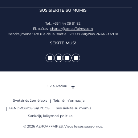
SUSISIEKITE SU MUMIS
Tel. : +33 1 44 09 91 82
El. paštas :
charter@aeroaffaires.com
Bendra įmonė : 128 rue de la Boétie 75008 Paryžius PRANCŪZIJA
SEKITE MUS!
Eik aukščiau
Svetainės žemėlapis
Teisinė informacija
BENDROSIOS SĄLYGOS
Susisiekite su mumis
Sankcijų laikymosi politika
© 2026 AEROAFFAIRES. Visos teisės saugomos.