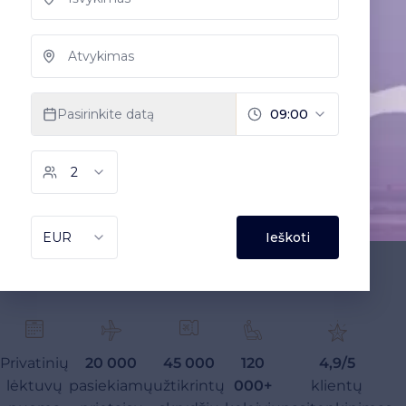
Privatinių
20 000
45 000
120
4,9/5
lėktuvų
pasiekiamų
užtikrintų
000+
klientų