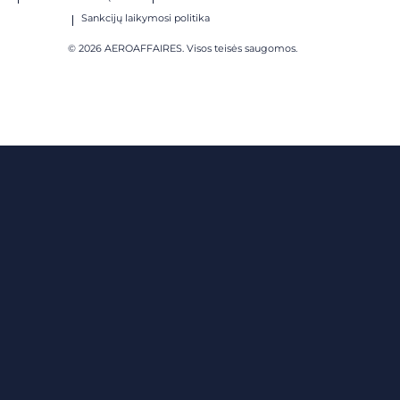
Sankcijų laikymosi politika
© 2026 AEROAFFAIRES. Visos teisės saugomos.