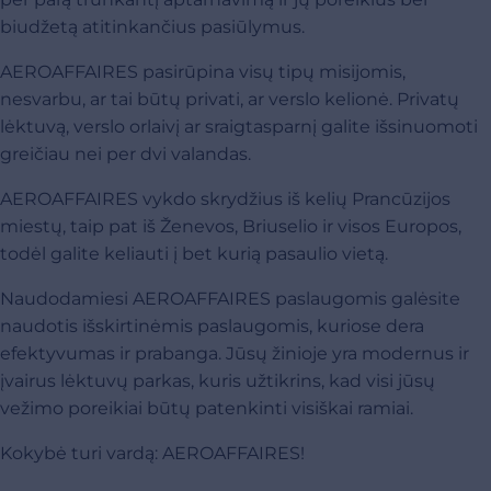
biudžetą atitinkančius pasiūlymus.
AEROAFFAIRES pasirūpina visų tipų misijomis,
nesvarbu, ar tai būtų privati, ar verslo kelionė. Privatų
lėktuvą, verslo orlaivį ar sraigtasparnį galite išsinuomoti
greičiau nei per dvi valandas.
AEROAFFAIRES vykdo skrydžius iš kelių Prancūzijos
miestų, taip pat iš Ženevos, Briuselio ir visos Europos,
todėl galite keliauti į bet kurią pasaulio vietą.
Naudodamiesi AEROAFFAIRES paslaugomis galėsite
naudotis išskirtinėmis paslaugomis, kuriose dera
efektyvumas ir prabanga. Jūsų žinioje yra modernus ir
įvairus lėktuvų parkas, kuris užtikrins, kad visi jūsų
vežimo poreikiai būtų patenkinti visiškai ramiai.
Kokybė turi vardą: AEROAFFAIRES!