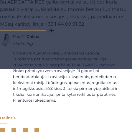
Su AEROAFFAIRES galite ramiai keliauti į bet kurią
pasaulio vietą! Susisiekite su mumis bet kuriuo metu,
mielai atsakysime į visus jūsų skrydžių pageidavimus!
Mūsų karštoji linija: +33 1 44 09 91 82
Parašė
Chiara
Marketing
Chiara yra AEROAFFAIRES rinkodaros vadovė.
Turėdama patirties prabangos sektoriuje Italijoje, ji
2024 metais prisijungė prie AEROAFFAIRES, kad savo
žinias pritaikytų verslo aviacijoje. Ji glaudžiai
bendradarbiauja su aviacijos ekspertais, perteikdama
kiekvienai misijai būdingus operacinius, reguliacinius
ir žmogiškuosius iššūkius. Ji teikia pirmenybę aiškiai ir
tiksliai komunikacijai, pritaikytai reiklios tarptautinės
klientūros lūkesčiams.
Dalintis