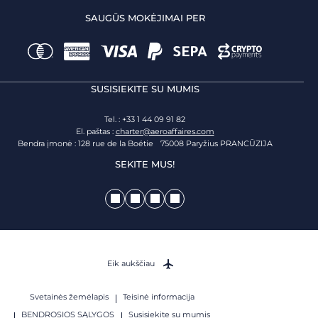
SAUGŪS MOKĖJIMAI PER
SUSISIEKITE SU MUMIS
Tel. : +33 1 44 09 91 82
El. paštas :
charter@aeroaffaires.com
Bendra įmonė : 128 rue de la Boétie 75008 Paryžius PRANCŪZIJA
SEKITE MUS!
Eik aukščiau
Svetainės žemėlapis
Teisinė informacija
BENDROSIOS SĄLYGOS
Susisiekite su mumis