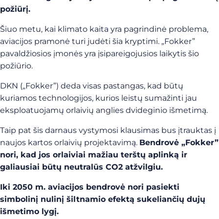
požiūrį.
Šiuo metu, kai klimato kaita yra pagrindinė problema,
aviacijos pramonė turi judėti šia kryptimi. „Fokker”
pavaldžiosios įmonės yra įsipareigojusios laikytis šio
požiūrio.
DKN („Fokker”) deda visas pastangas, kad būtų
kuriamos technologijos, kurios leistų sumažinti jau
eksploatuojamų orlaivių anglies dvideginio išmetimą.
Taip pat šis darnaus vystymosi klausimas bus įtrauktas į
naujos kartos orlaivių projektavimą.
Bendrovė „Fokker”
nori, kad jos orlaiviai mažiau terštų aplinką ir
galiausiai būtų neutralūs CO2 atžvilgiu.
Iki 2050 m. aviacijos bendrovė nori pasiekti
simbolinį nulinį šiltnamio efektą sukeliančių dujų
išmetimo lygį.