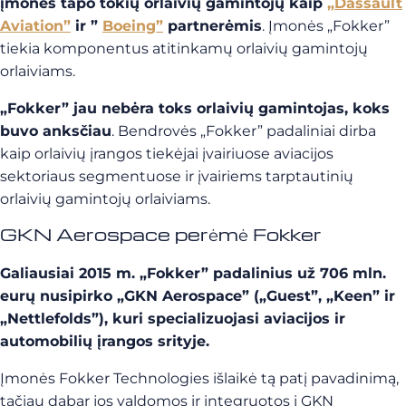
įmonės tapo tokių orlaivių gamintojų kaip
„Dassault
Aviation”
ir ”
Boeing”
partnerėmis
. Įmonės „Fokker”
tiekia komponentus atitinkamų orlaivių gamintojų
orlaiviams.
„Fokker” jau nebėra toks orlaivių gamintojas, koks
buvo anksčiau
. Bendrovės „Fokker” padaliniai dirba
kaip orlaivių įrangos tiekėjai įvairiuose aviacijos
sektoriaus segmentuose ir įvairiems tarptautinių
orlaivių gamintojų orlaiviams.
GKN Aerospace perėmė Fokker
Galiausiai 2015 m. „Fokker” padalinius už 706 mln.
eurų nusipirko „GKN Aerospace” („Guest”, „Keen” ir
„Nettlefolds”), kuri specializuojasi aviacijos ir
automobilių įrangos srityje.
Įmonės Fokker Technologies išlaikė tą patį pavadinimą,
tačiau dabar jos valdomos ir integruotos į GKN