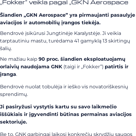
„Fokker” veikla pagal „GKN Aerospace
Šiandien „GKN Aerospace” yra pirmaujanti pasaulyje
aviacijos ir automobilių įrangos tiekėja.
Bendrovė įsikūrusi Jungtinėje Karalystėje. Ji veikia
tarptautiniu mastu, turėdama 41 gamyklą 13 skirtingų
šalių.
Ne mažiau kaip
90 proc. šiandien eksploatuojamų
orlaivių naudojama GNK
(taigi ir „Fokker”)
patirtis ir
įranga
.
Bendrovė nuolat tobulėja ir ieško vis novatoriškesnių
sprendimų.
Ji pasiryžusi vystytis kartu su savo laikmečio
iššūkiais ir įgyvendinti būtinas permainas aviacijos
sektoriuje.
Be to, GNK garbingai laikosi konkrečių skrydžių saugos