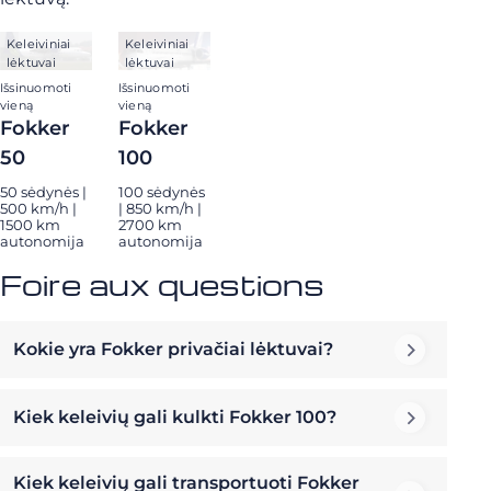
Keleiviniai
Keleiviniai
lėktuvai
lėktuvai
Išsinuomoti
Išsinuomoti
vieną
vieną
Fokker
Fokker
50
100
50 sėdynės |
100 sėdynės
500 km/h |
| 850 km/h |
1500 km
2700 km
autonomija
autonomija
Foire aux questions
Kokie yra Fokker privačiai lėktuvai?
Kiek keleivių gali kulkti Fokker 100?
Kiek keleivių gali transportuoti Fokker