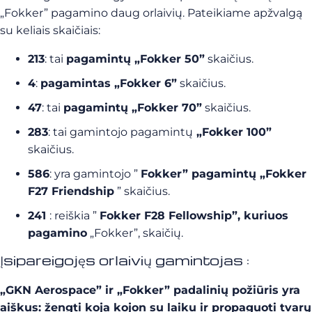
„Fokker” pagamino daug orlaivių. Pateikiame apžvalgą
su keliais skaičiais:
213
: tai
pagamintų „Fokker 50”
skaičius.
4
:
pagamintas „Fokker 6”
skaičius.
47
: tai
pagamintų „Fokker 70”
skaičius.
283
: tai gamintojo pagamintų
„Fokker 100”
skaičius.
586
: yra gamintojo ”
Fokker” pagamintų „Fokker
F27 Friendship
” skaičius.
241
: reiškia ”
Fokker F28 Fellowship”, kuriuos
pagamino
„Fokker”, skaičių.
Įsipareigojęs orlaivių gamintojas :
„GKN Aerospace” ir „Fokker” padalinių požiūris yra
aiškus: žengti koja kojon su laiku ir propaguoti tvarų