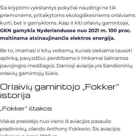
Šia kryptimi vykstantys pokyčiai naudingi ne tik
priemonėms, pritaikytoms ekologiškesniems orlaiviams
kurti, bet ir gamykloms. Kaip ir kiti orlaivių gamintojai,
GKN gamykla Nyderlanduose nuo 2021 m. 100 proc.
maitinama atsinaujinančia elektros energija.
Be to, imamasi ir kitų veiksmų, kuriais siekiama tausoti
aplinką, pavyzdžiui, perdirbama ir tinkamai šalinamos
pavojingos medžiagos. Darnioji aviacija yra šiandieninių
orlaivių gamintojų šūkis.
Orlaivių gamintojo „Fokker”
istorija
„Fokker” ištakos
Viskas prasidėjo nuo vieno iš aviacijos pasaulio
pradininkų, olando Anthony Fokkerio. Šis aviacijos