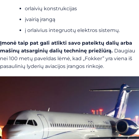
orlaivių konstrukcijas
įvairią įrangą
į orlaivius integruotų elektros sistemų.
Įmonė taip pat gali atlikti savo pateiktų dalių arba
mašinų atsarginių dalių techninę priežiūrą.
Daugiau
nei 100 metų paveldas lėmė, kad „Fokker” yra viena iš
pasaulinių lyderių aviacijos įrangos rinkoje.