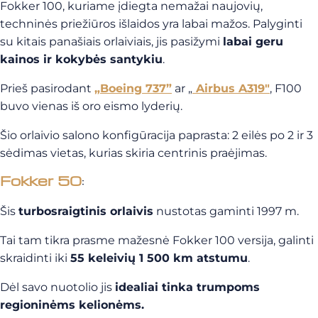
Fokker 100, kuriame įdiegta nemažai naujovių,
techninės priežiūros išlaidos yra labai mažos. Palyginti
su kitais panašiais orlaiviais, jis pasižymi
labai geru
kainos ir kokybės santykiu
.
Prieš pasirodant
„Boeing 737”
ar „
Airbus A319″
, F100
buvo vienas iš oro eismo lyderių.
Šio orlaivio salono konfigūracija paprasta: 2 eilės po 2 ir 3
sėdimas vietas, kurias skiria centrinis praėjimas.
Fokker 50
:
Šis
turbosraigtinis orlaivis
nustotas gaminti 1997 m.
Tai tam tikra prasme mažesnė Fokker 100 versija, galinti
skraidinti iki
55 keleivių
1 500 km atstumu
.
Dėl savo nuotolio jis
idealiai tinka trumpoms
regioninėms kelionėms.