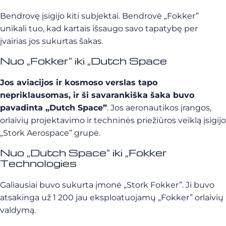
Bendrovę įsigijo kiti subjektai. Bendrovė „Fokker”
unikali tuo, kad kartais išsaugo savo tapatybę per
įvairias jos sukurtas šakas.
Nuo „Fokker” iki „Dutch Space
Jos aviacijos ir kosmoso verslas tapo
nepriklausomas, ir ši savarankiška šaka buvo
pavadinta „Dutch Space”
. Jos aeronautikos įrangos,
orlaivių projektavimo ir techninės priežiūros veiklą įsigijo
„Stork Aerospace” grupė.
Nuo „Dutch Space” iki „Fokker
Technologies
Galiausiai buvo sukurta įmonė „Stork Fokker”. Ji buvo
atsakinga už 1 200 jau eksploatuojamų „Fokker” orlaivių
valdymą.