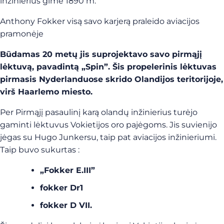
inžinierius gimė 1890 m.
Anthony Fokker visą savo karjerą praleido aviacijos
pramonėje
Būdamas 20 metų jis suprojektavo savo pirmąjį
lėktuvą, pavadintą „Spin”. Šis propelerinis lėktuvas
pirmasis Nyderlanduose skrido Olandijos teritorijoje,
virš Haarlemo miesto.
Per Pirmąjį pasaulinį karą olandų inžinierius turėjo
gaminti lėktuvus Vokietijos oro pajėgoms. Jis suvienijo
jėgas su Hugo Junkersu, taip pat aviacijos inžinieriumi.
Taip buvo sukurtas :
„Fokker E.III”
fokker Dr1
fokker D VII.