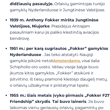
didžiausių pasaulyje.
Orlaivių gamintojas turėjo
gamyklų Nyderlanduose ir Jungtinėse Valstijose.
1939 m.
Anthony Fokker miršta Jungtinėse
Valstijose, Niujorke
. Prasidėjus Antrajam
pasauliniam karui jis paliko klestinčią aviacijos
bendrovę.
1951 m.:
per karą sugriautos „Fokker” gamyklos
Nyderlanduose
. Jas teko atstatyti. Naujoji
gamykla įsikūrė netoli
Amsterdamo
, visai šalia
Schipholio oro uosto. Vėliau visoje šalyje buvo
įkurtos kitos gamyklos. „Fokker” atsikūrė ir
įsitvirtino. Iš tiesų pramonė klestėjo daugelį metų,
o orlaivių užsakymai ir pristatymai tęsėsi.
1955 m.:
šiais metais įvyko pirmasis „Fokker F27
Friendship” skrydis
.
Tai buvo laineris
. Jis buvo
laikomas vienu geriausių orlaivių, pagamintų po