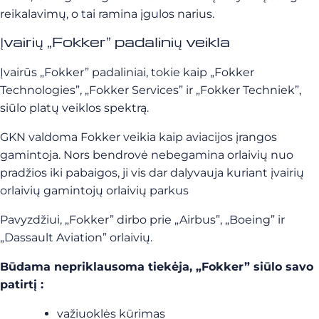
reikalavimų, o tai ramina įgulos narius.
Įvairių „Fokker” padalinių veikla
Įvairūs „Fokker” padaliniai, tokie kaip „Fokker
Technologies”, „Fokker Services” ir „Fokker Techniek”,
siūlo platų veiklos spektrą.
GKN valdoma Fokker veikia kaip aviacijos įrangos
gamintoja. Nors bendrovė nebegamina orlaivių nuo
pradžios iki pabaigos, ji vis dar dalyvauja kuriant įvairių
orlaivių gamintojų orlaivių parkus
Pavyzdžiui, „Fokker” dirbo prie „Airbus”, „Boeing” ir
„Dassault Aviation” orlaivių.
Būdama nepriklausoma tiekėja, „Fokker” siūlo savo
patirtį :
važiuoklės kūrimas