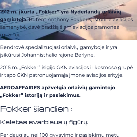
1912 m. įkurta „Fokker” yra Nyderlandų orlaivių
gamintoja.
Būtent Anthony Fokkeris, istorinė aviacijos
asmenybė, davė pradžią šiam aviacijos pramonės
milžinui.
Bendrovė specializuojasi orlaivių gamyboje ir yra
įsikūrusi Johannisthalio rajone Berlyne.
2015 m. „Fokker” įsigijo GKN aviacijos ir kosmoso grupė
ir tapo GKN patronuojamąja įmone aviacijos srityje.
AEROAFFAIRES apžvelgia orlaivių gamintojo
„Fokker” istoriją ir pasiekimus.
Fokker šiandien :
Keletas svarbiausių figūrų:
Per daugiau nei 100 gyvavimo ir pasiekimų metų