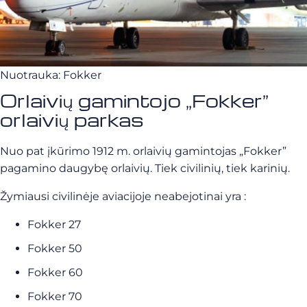
Nuotrauka: Fokker
Orlaivių gamintojo „Fokker”
orlaivių parkas
Nuo pat įkūrimo 1912 m. orlaivių gamintojas „Fokker”
pagamino daugybę orlaivių. Tiek civilinių, tiek karinių.
Žymiausi civilinėje aviacijoje neabejotinai yra :
Fokker 27
Fokker 50
Fokker 60
Fokker 70