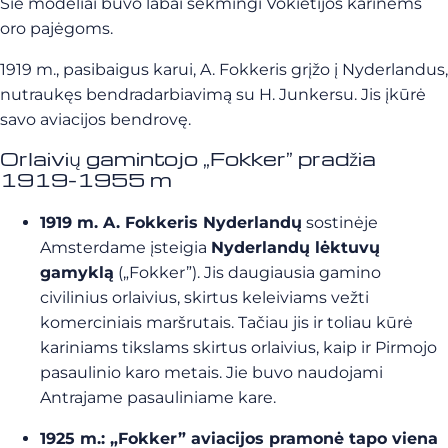
Šie modeliai buvo labai sėkmingi Vokietijos karinėms
oro pajėgoms.
1919 m., pasibaigus karui, A. Fokkeris grįžo į Nyderlandus,
nutraukęs bendradarbiavimą su H. Junkersu. Jis įkūrė
savo aviacijos bendrovę.
Orlaivių gamintojo „Fokker” pradžia
1919-1955 m
1919 m.
A. Fokkeris Nyderlandų
sostinėje
Amsterdame įsteigia
Nyderlandų lėktuvų
gamyklą
(„Fokker”). Jis daugiausia gamino
civilinius orlaivius, skirtus keleiviams vežti
komerciniais maršrutais. Tačiau jis ir toliau kūrė
kariniams tikslams skirtus orlaivius, kaip ir Pirmojo
pasaulinio karo metais. Jie buvo naudojami
Antrajame pasauliniame kare.
1925 m.:
„Fokker” aviacijos pramonė tapo viena