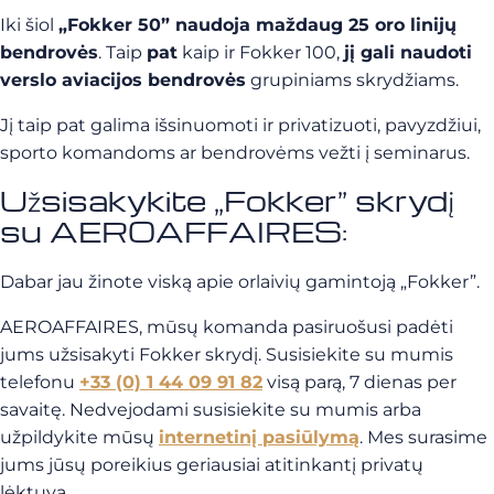
Iki šiol
„Fokker 50” naudoja maždaug 25 oro linijų
bendrovės
. Taip
pat
kaip ir Fokker 100,
jį gali naudoti
verslo aviacijos bendrovės
grupiniams skrydžiams.
Jį taip pat galima išsinuomoti ir privatizuoti, pavyzdžiui,
sporto komandoms ar bendrovėms vežti į seminarus.
Užsisakykite „Fokker” skrydį
su AEROAFFAIRES:
Dabar jau žinote viską apie orlaivių gamintoją „Fokker”.
AEROAFFAIRES, mūsų komanda pasiruošusi padėti
jums užsisakyti Fokker skrydį. Susisiekite su mumis
telefonu
+33 (0) 1 44 09 91 82
visą parą, 7 dienas per
savaitę. Nedvejodami susisiekite su mumis arba
užpildykite mūsų
internetinį pasiūlymą
. Mes surasime
jums jūsų poreikius geriausiai atitinkantį privatų
lėktuvą.