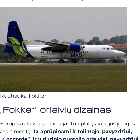
Nuotrauka: Fokker
„Fokker” orlaivių dizainas
Europos orlaivių gamintojas turi platų aviacijos įrangos
asortimentą.
Ja aprūpinami ir tolimojo, pavyzdžiui,
„Concorde”, ir vidutinio nuotolio orlaiviai, pavyzdžiui,