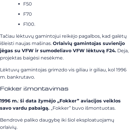
F50
F70
F100.
Tačiau lėktuvų gamintojui reikėjo pagalbos, kad galėtų
išleisti naujas mašinas.
Orlaivių gamintojas suvienijo
jėgas su VFW ir sumodeliavo VFW lėktuvą F24.
Deja,
projektas baigėsi nesėkme.
Lėktuvų gamintojas grimzdo vis giliau ir giliau, kol 1996
m. bankrutavo.
Fokker išmontavimas
1996 m.
:
ši data žymėjo „Fokker” aviacijos veiklos
savo vardu pabaigą.
„Fokker” buvo išmontuotas.
Bendrovė paliko daugybę iki šiol eksploatuojamų
orlaivių.