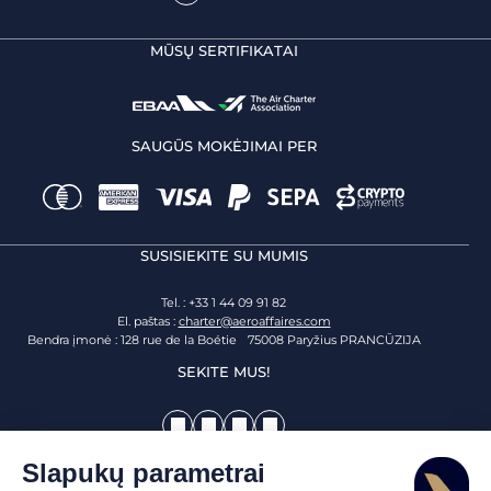
MŪSŲ SERTIFIKATAI
SAUGŪS MOKĖJIMAI PER
SUSISIEKITE SU MUMIS
Tel. : +33 1 44 09 91 82
El. paštas :
charter@aeroaffaires.com
Bendra įmonė : 128 rue de la Boétie 75008 Paryžius PRANCŪZIJA
SEKITE MUS!