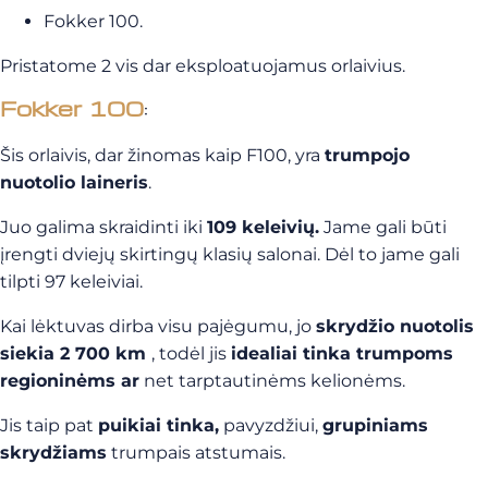
Fokker 100.
Pristatome 2 vis dar eksploatuojamus orlaivius.
Fokker 100
:
Šis orlaivis, dar žinomas kaip F100, yra
trumpojo
nuotolio laineris
.
Juo galima skraidinti iki
109 keleivių.
Jame gali būti
įrengti dviejų skirtingų klasių salonai. Dėl to jame gali
tilpti 97 keleiviai.
Kai lėktuvas dirba visu pajėgumu, jo
skrydžio nuotolis
siekia 2 700 km
, todėl jis
idealiai tinka trumpoms
regioninėms ar
net tarptautinėms kelionėms.
Jis taip pat
puikiai tinka,
pavyzdžiui,
grupiniams
skrydžiams
trumpais atstumais.