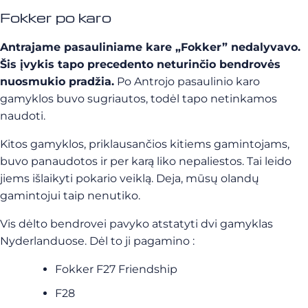
Fokker po karo
Antrajame pasauliniame kare „Fokker” nedalyvavo.
Šis įvykis tapo precedento neturinčio bendrovės
nuosmukio pradžia.
Po Antrojo pasaulinio karo
gamyklos buvo sugriautos, todėl tapo netinkamos
naudoti.
Kitos gamyklos, priklausančios kitiems gamintojams,
buvo panaudotos ir per karą liko nepaliestos. Tai leido
jiems išlaikyti pokario veiklą. Deja, mūsų olandų
gamintojui taip nenutiko.
Vis dėlto bendrovei pavyko atstatyti dvi gamyklas
Nyderlanduose. Dėl to ji pagamino :
Fokker F27 Friendship
F28