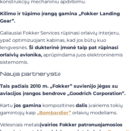
konstrukcijų mechaniniu apdirbimu.
Kilimo ir tūpimo įrangą gamina „Fokker Landing
Gear”.
Galiausiai Fokker Services rūpinasi orlaivių interjeru,
ypač optimizuojant kabinas, kad jos būtų kuo
lengvesnės.
Ši dukterinė įmonė taip pat rūpinasi
orlaivių avionika,
aprūpindama juos elektroninėmis
sistemomis.
Nauja partnerystė
Tais pačiais 2010 m. „Fokker” suvienijo jėgas su
aviacijos įrangos bendrove „Goodrich Corporation”.
Kartu
jos gamina
kompozitines
dalis
įvairiems tokių
gamintojų kaip
„Bombardier”
orlaivių modeliams.
Vėlesniais metais
įvairios Fokker patronuojamosios