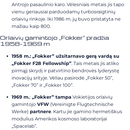
Antrojo pasaulinio karo. Vėlesniais metais jis tapo
vienu geriausiai parduodamų turbosraigtinių
orlaivių rinkoje. Iki 1986 m. jų buvo pristatyta ne
mažiau kaip 800.
Orlaivių gamintojo „Fokker” pradžia
1958-1969 m
1958 m.:
„Fokker” užsitarnavo gerą vardą su
„Fokker F28 Fellowship”
. Tais metais jis atliko
pirmąjį skrydį ir patvirtino bendrovės lyderystę
inovacijų srityje. Vėliau pasirodė „Fokker 50”,
„Fokker 70” ir „Fokker 100”.
1969 m.
:
„Fokker” tampa
Vokietijos orlaivių
gamintojo
VFW
(Vereinigte Flugtechnische
Werke)
partnere
. Kartu jie gamino hermetiškus
modulius Amerikos kosmoso laboratorijai
„Spacelab”.