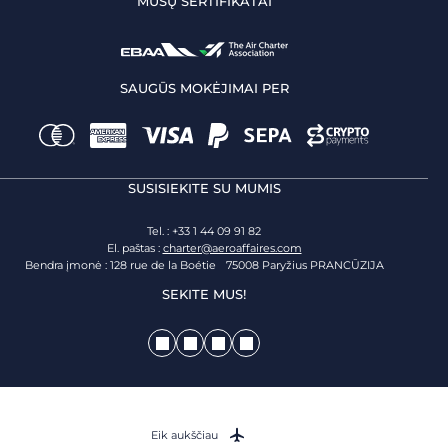
MŪSŲ SERTIFIKATAI
SAUGŪS MOKĖJIMAI PER
SUSISIEKITE SU MUMIS
Tel. : +33 1 44 09 91 82
El. paštas :
charter@aeroaffaires.com
Bendra įmonė : 128 rue de la Boétie 75008 Paryžius PRANCŪZIJA
SEKITE MUS!
Eik aukščiau