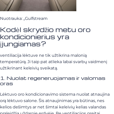
Nuotrauka: „Gulfstream
Kodėl skrydžio metu oro
kondicionierius yra
įjungiamas?
ventiliacija lėktuve ne tik užtikrina malonią
temperatūrą. Ji taip pat atlieka labai svarbų vaidmenį
užtikrinant keleivių sveikatą.
1. Nuolat regeneruojamas ir valomas
oras
Lėktuvo oro kondicionavimo sistema nuolat atnaujina
orą lėktuvo salone. Šis atnaujinimas yra būtinas, nes
kelios dešimtys ar net šimtai keleivių kelias valandas
praleidžia uždaroje erdvėje. Be ventiliacijos greitai