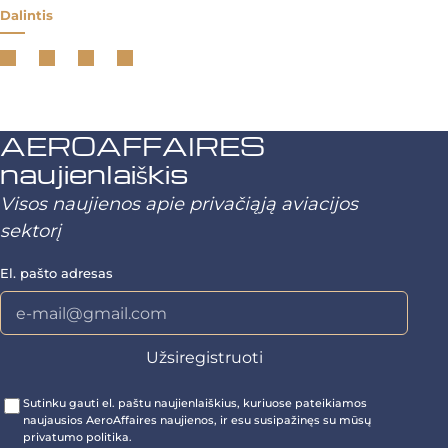
Dalintis
AEROAFFAIRES
naujienlaiškis
Visos naujienos apie privačiąją aviacijos
sektorį
El. pašto adresas
Sutinku gauti el. paštu naujienlaiškius, kuriuose pateikiamos
naujausios AeroAffaires naujienos, ir esu susipažinęs su mūsų
privatumo politika.