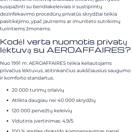
susipažinti su bendrakeleiviais ir sustiprintų
dezinfekavimo procedūrų privatūs skrydžiai teikia
pasitikėjimo, ypač jautriems ar imuniteto sutrikimų
turintiems žmonėms.
Kodėl verta nuomotis privatų
lėktuvą su AEROAFFAIRES?
Nuo 1991 m. AEROAFFAIRES teikia keliautojams
privačius lėktuvus, atitinkančius aukščiausius saugumo
ir komforto standartus.
20 000 turimų orlaivių
Atlikta daugiau nei 40 000 skrydžių
120 000 pervežtų keleivių
Vidutinis įvertinimas: 4,9/5
100 % anglies dioksido kompensavimas pagal