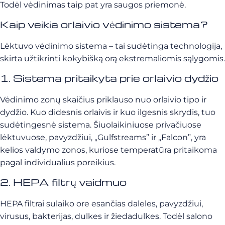
Todėl vėdinimas taip pat yra saugos priemonė.
Kaip veikia orlaivio vėdinimo sistema?
Lėktuvo vėdinimo sistema – tai sudėtinga technologija,
skirta užtikrinti kokybišką orą ekstremaliomis sąlygomis.
1. Sistema pritaikyta prie orlaivio dydžio
Vėdinimo zonų skaičius priklauso nuo orlaivio tipo ir
dydžio. Kuo didesnis orlaivis ir kuo ilgesnis skrydis, tuo
sudėtingesnė sistema. Šiuolaikiniuose privačiuose
lėktuvuose, pavyzdžiui, „Gulfstreams” ir „Falcon”, yra
kelios valdymo zonos, kuriose temperatūra pritaikoma
pagal individualius poreikius.
2. HEPA filtrų vaidmuo
HEPA filtrai sulaiko ore esančias daleles, pavyzdžiui,
virusus, bakterijas, dulkes ir žiedadulkes. Todėl salono