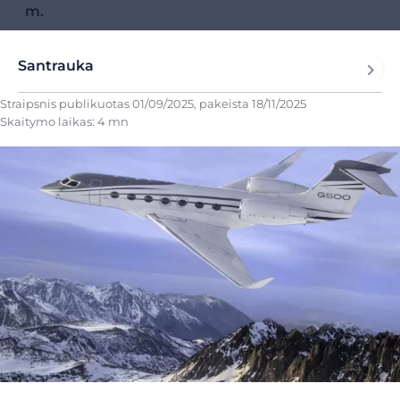
m.
Santrauka
Straipsnis publikuotas
01/09/2025
, pakeista
18/11/2025
Skaitymo laikas: 4 mn