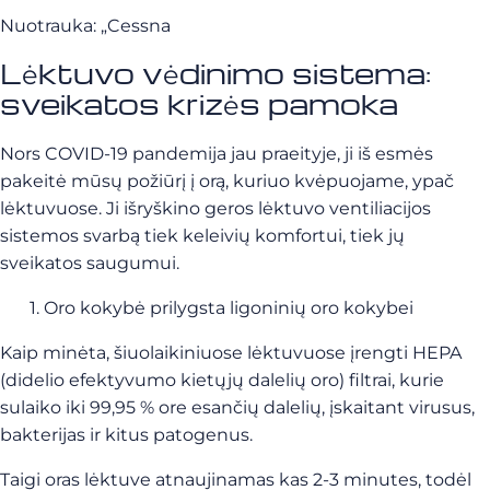
Nuotrauka: „Cessna
Lėktuvo vėdinimo sistema:
sveikatos krizės pamoka
Nors COVID-19 pandemija jau praeityje, ji iš esmės
pakeitė mūsų požiūrį į orą, kuriuo kvėpuojame, ypač
lėktuvuose. Ji išryškino geros lėktuvo ventiliacijos
sistemos svarbą tiek keleivių komfortui, tiek jų
sveikatos saugumui.
Oro kokybė prilygsta ligoninių oro kokybei
Kaip minėta, šiuolaikiniuose lėktuvuose įrengti HEPA
(didelio efektyvumo kietųjų dalelių oro) filtrai, kurie
sulaiko iki 99,95 % ore esančių dalelių, įskaitant virusus,
bakterijas ir kitus patogenus.
Taigi oras lėktuve atnaujinamas kas 2-3 minutes, todėl