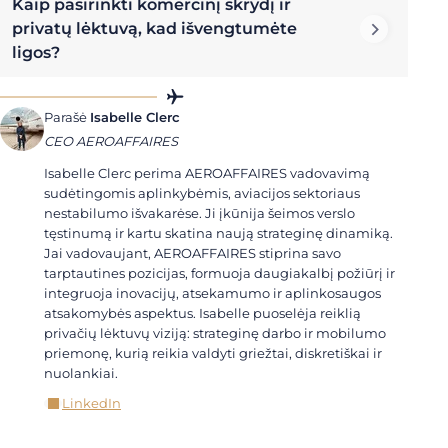
Kaip pasirinkti komercinį skrydį ir
privatų lėktuvą, kad išvengtumėte
ligos?
Parašė
Isabelle Clerc
CEO AEROAFFAIRES
Isabelle Clerc perima AEROAFFAIRES vadovavimą
sudėtingomis aplinkybėmis, aviacijos sektoriaus
nestabilumo išvakarėse. Ji įkūnija šeimos verslo
tęstinumą ir kartu skatina naują strateginę dinamiką.
Jai vadovaujant, AEROAFFAIRES stiprina savo
tarptautines pozicijas, formuoja daugiakalbį požiūrį ir
integruoja inovacijų, atsekamumo ir aplinkosaugos
atsakomybės aspektus. Isabelle puoselėja reiklią
privačių lėktuvų viziją: strateginę darbo ir mobilumo
priemonę, kurią reikia valdyti griežtai, diskretiškai ir
nuolankiai.
LinkedIn