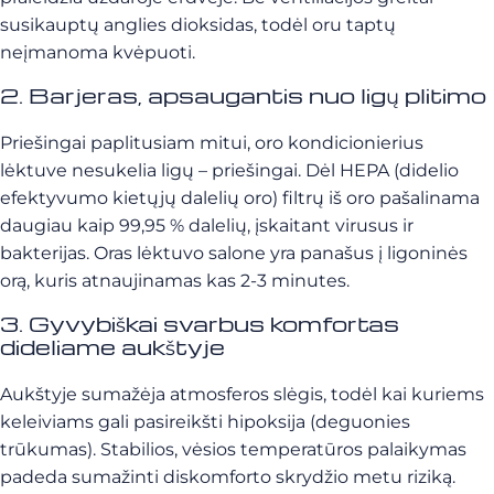
susikauptų anglies dioksidas, todėl oru taptų
neįmanoma kvėpuoti.
2. Barjeras, apsaugantis nuo ligų plitimo
Priešingai paplitusiam mitui, oro kondicionierius
lėktuve nesukelia ligų – priešingai. Dėl HEPA (didelio
efektyvumo kietųjų dalelių oro) filtrų iš oro pašalinama
daugiau kaip 99,95 % dalelių, įskaitant virusus ir
bakterijas. Oras lėktuvo salone yra panašus į ligoninės
orą, kuris atnaujinamas kas 2-3 minutes.
3. Gyvybiškai svarbus komfortas
dideliame aukštyje
Aukštyje sumažėja atmosferos slėgis, todėl kai kuriems
keleiviams gali pasireikšti hipoksija (deguonies
trūkumas). Stabilios, vėsios temperatūros palaikymas
padeda sumažinti diskomforto skrydžio metu riziką.