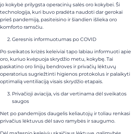
jo kokybė prilygsta operacinių salės oro kokybei. Ši
technologija, kuri buvo pradėta naudoti dar gerokai
prieš pandemiją, pasiteisino ir šiandien išlieka oro
komforto ramsčiu.
Geresnis informuotumas po COVID
Po sveikatos krizės keleiviai tapo labiau informuoti apie
oro, kuriuo kvėpuoja skrydžio metu, kokybę. Tai
paskatino oro linijų bendroves ir privačių lėktuvų
operatorius sugriežtinti higienos protokolus ir palaikyti
optimalią ventiliaciją visais skrydžio etapais.
Privačioji aviacija, vis dar vertinama dėl sveikatos
saugos
Net po pandemijos daugelis keliautojų ir toliau renkasi
privačius lėktuvus dėl savo ramybės ir saugumo.
Dėl mažesnio keleivių skaičiaus lėktuve, galimybės