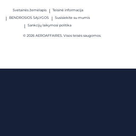
Svetainės žemėlapis
Teisinė informacija
BENDROSIOS SĄLYGOS
Susisiekite su mumis
Sankcijų laikymosi politika
© 2026 AEROAFFAIRES. Visos teisės saugomos.