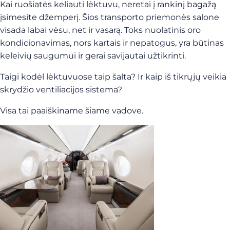
Kai ruošiatės keliauti lėktuvu, neretai į rankinį bagažą
įsimesite džemperį. Šios transporto priemonės salone
visada labai vėsu, net ir vasarą. Toks nuolatinis oro
kondicionavimas, nors kartais ir nepatogus, yra būtinas
keleivių saugumui ir gerai savijautai užtikrinti.
Taigi kodėl lėktuvuose taip šalta? Ir kaip iš tikrųjų veikia
skrydžio ventiliacijos sistema?
Visa tai paaiškiname šiame vadove.