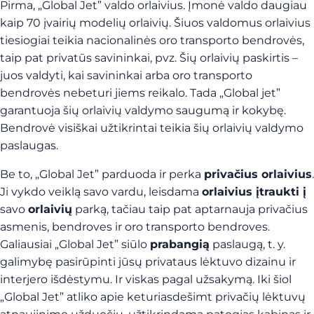
Pirma, „Global Jet” valdo orlaivius. Įmonė valdo daugiau
kaip 70 įvairių modelių orlaivių. Šiuos valdomus orlaivius
tiesiogiai teikia nacionalinės oro transporto bendrovės,
taip pat privatūs savininkai, pvz. Šių orlaivių paskirtis –
juos valdyti, kai savininkai arba oro transporto
bendrovės nebeturi jiems reikalo. Tada „Global jet”
garantuoja šių orlaivių valdymo saugumą ir kokybę.
Bendrovė visiškai užtikrintai teikia šių orlaivių valdymo
paslaugas.
Be to, „Global Jet” parduoda ir perka
privačius orlaivius
.
Ji vykdo veiklą savo vardu, leisdama
orlaivius įtraukti į
savo
orlaivių
parką, tačiau taip pat aptarnauja privačius
asmenis, bendroves ir oro transporto bendroves.
Galiausiai „Global Jet” siūlo
prabangią
paslaugą, t. y.
galimybę pasirūpinti jūsų privataus lėktuvo dizainu ir
interjero išdėstymu. Ir viskas pagal užsakymą. Iki šiol
„Global Jet” atliko apie keturiasdešimt privačių lėktuvų