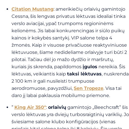
Citation Mustang
: amerikiečių orlaivių gamintojo
Cessna, šis lengvas privatus lėktuvas idealiai tinka
verslo aviacijai, ypač trumpoms regioninėms
kelionėms. Jis labai konkurencingas ir siūlo puikų
kainos ir kokybės santykį. VIP salone telpa 4
žmonės. Kaip ir visuose privačiuose reaktyviniuose
lėktuvuose, šiame nedideliame orlaivyje turi būti 2
pilotai. Tačiau dėl jo mažo dydžio ir maršrutų,
kuriais jis skrenda, papildomos
įgulos
nereikia. Šis
lėktuvas, veikiantis kaip
taksi lėktuvas
, nuskrenda
2 100 km ir gali nusileisti trumpuose
aerodromuose, pavyzdžiui,
Sen Tropeze
. Visa tai
daro jį labai paklausia mobilumo priemone.
”
King Air 350″
:
orlaivių
gamintojo „Beechcraft” šis
verslo lėktuvas yra dviejų turbosraigtinių variklių. Jo
šviesiame salone klubo konfigūracijos (vienas
priešais kitą) salone telpa iki 8 keleivių. Šio verslo