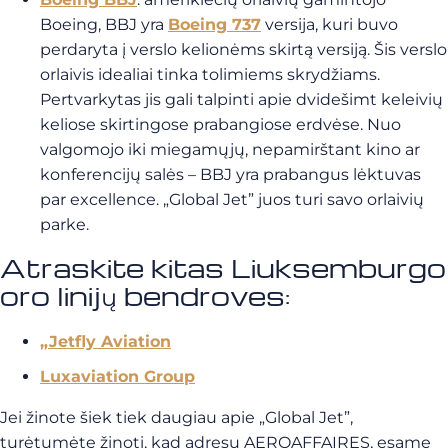
Boeing, BBJ yra
Boeing 737
versija, kuri buvo
perdaryta į verslo kelionėms skirtą versiją. Šis verslo
orlaivis idealiai tinka tolimiems skrydžiams.
Pertvarkytas jis gali talpinti apie dvidešimt keleivių
keliose skirtingose prabangiose erdvėse. Nuo
valgomojo iki miegamųjų, nepamirštant kino ar
konferencijų salės – BBJ yra prabangus lėktuvas
par excellence. „Global Jet” juos turi savo orlaivių
parke.
Atraskite kitas Liuksemburgo
oro linijų bendroves:
„Jetfly Aviation
Luxaviation Group
Jei žinote šiek tiek daugiau apie „Global Jet”,
turėtumėte žinoti, kad adresu AEROAFFAIRES, esame