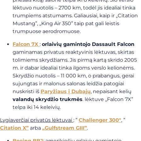
lėktuvo nuotolis – 2700 km, todėl jis idealiai tinka
trumpiems atstumams. Galiausiai, kaip ir „Citation
Mustang”, „King Air 350” taip pat gali leistis
trumpuose aerodromuose.
Falcon 7X
:
orlaivių gamintojo Dassault Falcon
gaminamas privatus reaktyvinis lėktuvas, skirtas
tolimiems skrydžiams. Jis pirmą kartą skrido 2005
m. ir dabar idealiai tinka ilgoms verslo kelionėms.
Skrydžio nuotolis – 11 000 km, o prabangus, gerai
sujungtas ir malonus salonas leidžia patogiai
nuskristi iš
Paryžiaus į
Dubajų
, nepaisant kelių
valandų skrydžio trukmės
. lėktuve „Falcon 7X”
telpa iki 14 keleivių.
Lygiaverčiai privatūs lėktuvai
: ”
Challenger 300″
, ”
Citation X”
arba
„Gulfstream GIII”
.
Boeing BBJ
: amerikiečių orlaivių gamintojo