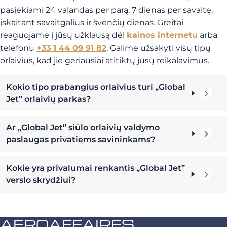
pasiekiami 24 valandas per parą, 7 dienas per savaitę,
įskaitant savaitgalius ir švenčių dienas. Greitai
reaguojame į jūsų užklausą dėl
kainos internetu
arba
telefonu
+33 1 44 09 91 82
. Galime užsakyti visų tipų
orlaivius, kad jie geriausiai atitiktų jūsų reikalavimus.
Kokio tipo prabangius orlaivius turi „Global
Jet” orlaivių parkas?
Ar „Global Jet” siūlo orlaivių valdymo
paslaugas privatiems savininkams?
Kokie yra privalumai renkantis „Global Jet”
verslo skrydžiui?
AEROAFFAIRES