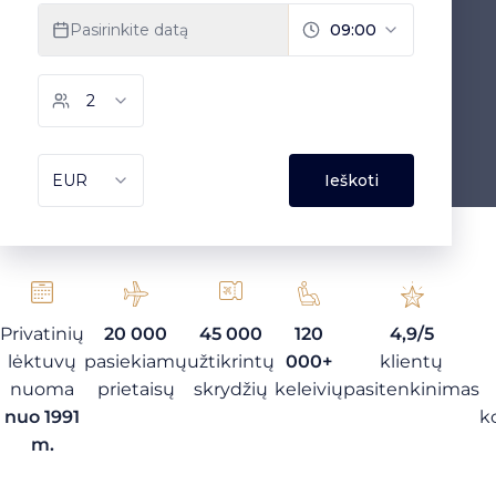
Privatinių
20 000
45 000
120
4,9/5
lėktuvų
pasiekiamų
užtikrintų
000+
klientų
nuoma
prietaisų
skrydžių
keleivių
pasitenkinimas
nuo 1991
k
m.