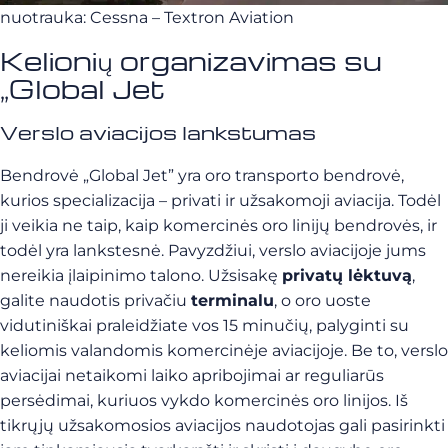
nuotrauka: Cessna – Textron Aviation
Kelionių organizavimas su
„Global Jet
Verslo aviacijos lankstumas
Bendrovė „Global Jet” yra oro transporto bendrovė,
kurios specializacija – privati ir užsakomoji aviacija. Todėl
ji veikia ne taip, kaip komercinės oro linijų bendrovės, ir
todėl yra lankstesnė. Pavyzdžiui, verslo aviacijoje jums
nereikia įlaipinimo talono. Užsisakę
privatų lėktuvą
,
galite naudotis privačiu
terminalu
, o oro uoste
vidutiniškai praleidžiate vos 15 minučių, palyginti su
keliomis valandomis komercinėje aviacijoje. Be to, verslo
aviacijai netaikomi laiko apribojimai ar reguliarūs
persėdimai, kuriuos vykdo komercinės oro linijos. Iš
tikrųjų užsakomosios aviacijos naudotojas gali pasirinkti