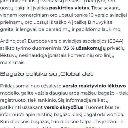
jam tinkamiausią tvarkaraštį ir skristi į daugybę oro
uostų, taigi ir į įvairias
paskirties vietas
. Tiesą sakant,
vienam komerciniam oro uostui tenka 10 verslo aviacijai
prieinamų oro uostų! Iš taško A į tašką B nuvykite
greitai ir lengvai, be persėdimų ir papildomo laukimo.
Ar žinojote?
Europos verslo aviacijos asociacijos (EBAA)
atlikto tyrimo duomenimis,
75 %
užsakomųjų
privačių
lėktuvų nesinaudoja įprastais komercinių oro linijų
maršrutais.
Bagažo politika su „Global Jet
Priklausomai nuo užsakyto
verslo reaktyvinio lėktuvo
modelio, galite vežtis daugiau arba mažiau bagažo – tiek
registruoto, tiek rankinio. Šią informaciją reikėtų
patikrinti užsakant
verslo skrydžius
. Tuomet būsite
informuoti apie leistiną bagažo kiekį pagal orlaivio tipą.
Kuo didesnis bagažas, tuo didesnė talpa. Pavyzdžiui, jei