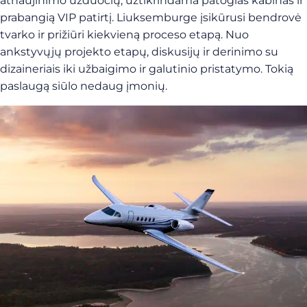
atnaujinimo užduočių, užtikrindama patogias kabinas ir
prabangią VIP patirtį. Liuksemburge įsikūrusi bendrovė
tvarko ir prižiūri kiekvieną proceso etapą. Nuo
ankstyvųjų projekto etapų, diskusijų ir derinimo su
dizaineriais iki užbaigimo ir galutinio pristatymo. Tokią
paslaugą siūlo nedaug įmonių.