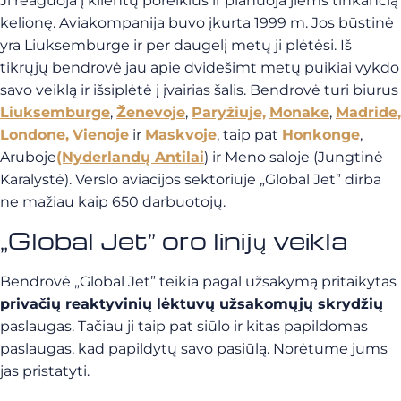
Ji reaguoja į klientų poreikius ir planuoja jiems tinkančią
kelionę. Aviakompanija buvo įkurta 1999 m. Jos būstinė
yra Liuksemburge ir per daugelį metų ji plėtėsi. Iš
tikrųjų bendrovė jau apie dvidešimt metų puikiai vykdo
savo veiklą ir išsiplėtė į įvairias šalis. Bendrovė turi biurus
Liuksemburge
,
Ženevoje
,
Paryžiuje,
Monake
,
Madride,
Londone,
Vienoje
ir
Maskvoje
, taip pat
Honkonge
,
Aruboje
(Nyderlandų Antilai
) ir Meno saloje (Jungtinė
Karalystė). Verslo aviacijos sektoriuje „Global Jet” dirba
ne mažiau kaip 650 darbuotojų.
„Global Jet” oro linijų veikla
Bendrovė „Global Jet” teikia pagal užsakymą pritaikytas
privačių reaktyvinių lėktuvų užsakomųjų skrydžių
paslaugas. Tačiau ji taip pat siūlo ir kitas papildomas
paslaugas, kad papildytų savo pasiūlą. Norėtume jums
jas pristatyti.