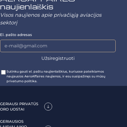
naujienlaiškis
Visos naujienos apie privačiąją aviacijos
sektorį
El. pašto adresas
Sutinku gauti el. paštu naujienlaiškius, kuriuose pateikiamos
naujausios AeroAffaires naujienos, ir esu susipažinęs su mūsų
privatumo politika.
GERIAUSI PRIVATŪS
ORO UOSTAI
GERIAUSIOS
LAISVALAIKIO