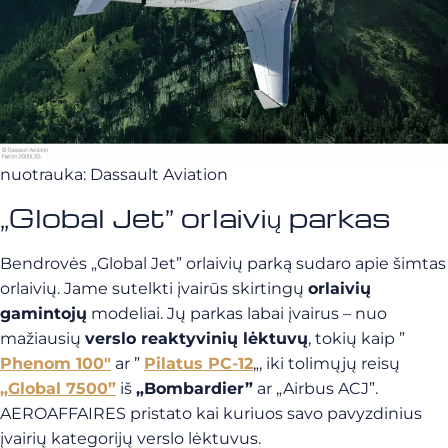
nuotrauka: Dassault Aviation
„Global Jet” orlaivių parkas
Bendrovės „Global Jet” orlaivių parką sudaro apie šimtas
orlaivių. Jame sutelkti įvairūs skirtingų
orlaivių
gamintojų
modeliai. Jų parkas labai įvairus – nuo
mažiausių
verslo reaktyvinių lėktuvų
, tokių kaip ”
Phenom 100″
ar ”
Pilatus PC-12
„, iki tolimųjų reisų
„Global 7500”
iš
„Bombardier”
ar „Airbus ACJ”.
AEROAFFAIRES pristato kai kuriuos savo pavyzdinius
įvairių kategorijų verslo lėktuvus.