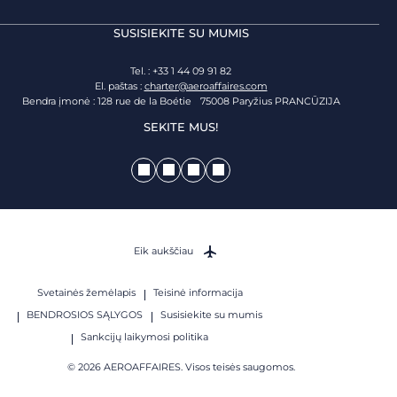
SUSISIEKITE SU MUMIS
Tel. : +33 1 44 09 91 82
El. paštas :
charter@aeroaffaires.com
Bendra įmonė : 128 rue de la Boétie 75008 Paryžius PRANCŪZIJA
SEKITE MUS!
Eik aukščiau
Svetainės žemėlapis
Teisinė informacija
BENDROSIOS SĄLYGOS
Susisiekite su mumis
Sankcijų laikymosi politika
© 2026 AEROAFFAIRES. Visos teisės saugomos.