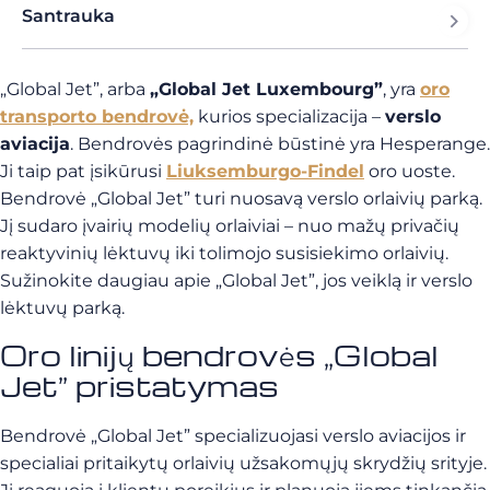
Santrauka
„Global Jet”, arba
„Global Jet Luxembourg”
, yra
oro
transporto bendrovė,
kurios specializacija –
verslo
aviacija
. Bendrovės pagrindinė būstinė yra Hesperange.
Ji taip pat įsikūrusi
Liuksemburgo-Findel
oro uoste.
Bendrovė „Global Jet” turi nuosavą verslo orlaivių parką.
Jį sudaro įvairių modelių orlaiviai – nuo mažų privačių
reaktyvinių lėktuvų iki tolimojo susisiekimo orlaivių.
Sužinokite daugiau apie „Global Jet”, jos veiklą ir verslo
lėktuvų parką.
Oro linijų bendrovės „Global
Jet” pristatymas
Bendrovė „Global Jet” specializuojasi verslo aviacijos ir
specialiai pritaikytų orlaivių užsakomųjų skrydžių srityje.