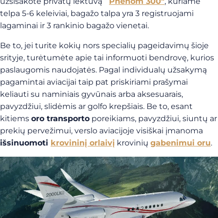
užsisakote privatų lėktuvą ”
Phenom 300″
, kuriame
telpa 5-6 keleiviai, bagažo talpa yra 3 registruojami
lagaminai ir 3 rankinio bagažo vienetai.
Be to, jei turite kokių nors specialių pageidavimų šioje
srityje, turėtumėte apie tai informuoti bendrovę, kurios
paslaugomis naudojatės. Pagal individualų užsakymą
pagamintai aviacijai taip pat priskiriami prašymai
keliauti su naminiais gyvūnais arba aksesuarais,
pavyzdžiui, slidėmis ar golfo krepšiais. Be to, esant
kitiems
oro transporto
poreikiams, pavyzdžiui, siuntų ar
prekių pervežimui, verslo aviacijoje visiškai įmanoma
išsinuomoti
krovininį orlaivį
krovinių
gabenimui oru
.