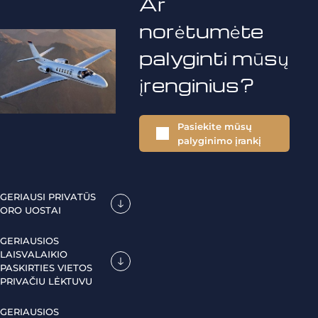
Ar
norėtumėte
palyginti mūsų
įrenginius?
Pasiekite mūsų
palyginimo įrankį
GERIAUSI PRIVATŪS
ORO UOSTAI
GERIAUSIOS
LAISVALAIKIO
PASKIRTIES VIETOS
PRIVAČIU LĖKTUVU
GERIAUSIOS