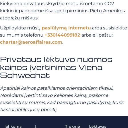
kiekvieno privataus skrydžio metu išmetamo CO2
kiekio ir padedame išsaugoti pirminius Pietų Amerikos
atogrąžų miškus.
Užpildykite mūsų
pasiūlymą internetu
arba susisiekite
su mumis telefonu
+330144099182
arba el. paštu:
charter@aeroaffaires.com
.
Privataus lėktuvo nuomos
kainos įvertinimas Viena
Schwechat
Apatiniai kainos pateikiamos orientaciniam tikslui.
Norėdami įvertinti savo kelionės kainą, prašome
susisiekti su mumis, kad parengtume pasiūlymą, kuris
tiksliai atitiks jūsų poreikį.
lahkuma
Į
Trukmė
Lėktuvas