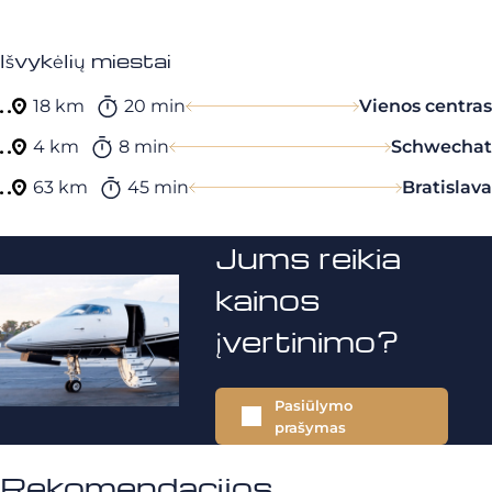
Išvykėlių miestai
18 km
20 min
Vienos centras
4 km
8 min
Schwechat
63 km
45 min
Bratislava
Jums reikia
kainos
įvertinimo?
Pasiūlymo
prašymas
Rekomendacijos