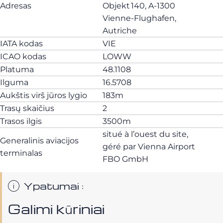
Adresas
Objekt 140, A‑1300
Vienne‑Flughafen,
Autriche
IATA kodas
VIE
ICAO kodas
LOWW
Platuma
48.1108
Ilguma
16.5708
Aukštis virš jūros lygio
183m
Trasų skaičius
2
Trasos ilgis
3500m
situé à l’ouest du site,
Generalinis aviacijos
géré par Vienna Airport
terminalas
FBO GmbH
Ypatumai :
Galimi kūriniai