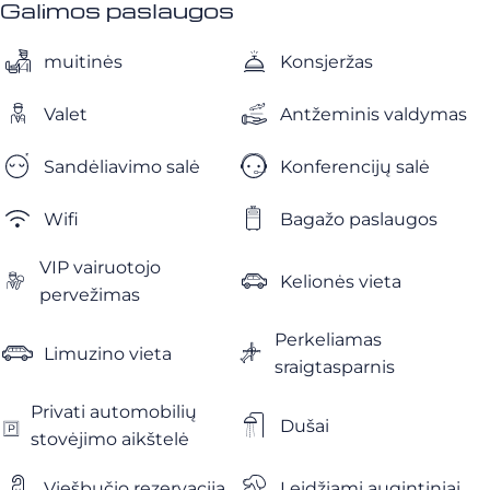
Galimos paslaugos
muitinės
Konsjeržas
Valet
Antžeminis valdymas
Sandėliavimo salė
Konferencijų salė
Wifi
Bagažo paslaugos
VIP vairuotojo
Kelionės vieta
pervežimas
Perkeliamas
Limuzino vieta
sraigtasparnis
Privati ​​automobilių
Dušai
stovėjimo aikštelė
Viešbučio rezervacija
Leidžiami augintiniai