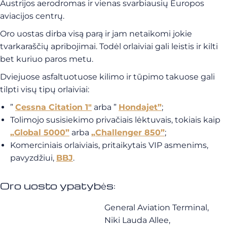
Austrijos aerodromas ir vienas svarbiausių Europos
aviacijos centrų.
Oro uostas dirba visą parą ir jam netaikomi jokie
tvarkaraščių apribojimai. Todėl orlaiviai gali leistis ir kilti
bet kuriuo paros metu.
Dviejuose asfaltuotuose kilimo ir tūpimo takuose gali
tilpti visų tipų orlaiviai:
”
Cessna Citation 1″
arba ”
Hondajet”
;
Tolimojo susisiekimo privačiais lėktuvais, tokiais kaip
„Global 5000”
arba
„Challenger 850”
;
Komerciniais orlaiviais, pritaikytais VIP asmenims,
pavyzdžiui,
BBJ
.
Oro uosto ypatybės:
General Aviation Terminal,
Niki Lauda Allee,