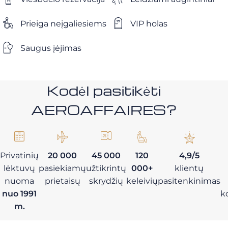
Prieiga neįgaliesiems
VIP holas
Saugus įėjimas
Kodėl pasitikėti
AEROAFFAIRES?
Privatinių
20 000
45 000
120
4,9/5
lėktuvų
pasiekiamų
užtikrintų
000+
klientų
nuoma
prietaisų
skrydžių
keleivių
pasitenkinimas
nuo 1991
k
m.