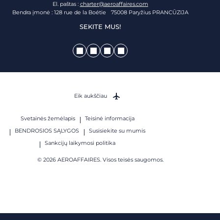
El. paštas :
charter@aeroaffaires.com
Bendra įmonė : 128 rue de la Boétie 75008 Paryžius PRANCŪZIJA
SEKITE MUS!
Eik aukščiau
Svetainės žemėlapis
Teisinė informacija
BENDROSIOS SĄLYGOS
Susisiekite su mumis
Sankcijų laikymosi politika
© 2026 AEROAFFAIRES. Visos teisės saugomos.