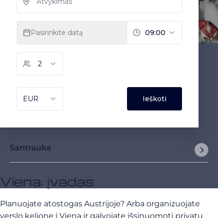
Santrauka
Viena: įvadas
Planuojate atostogas Austrijoje? Arba organizuojate
verslo kelionę į Vieną ir galvojate išsinuomoti privatų