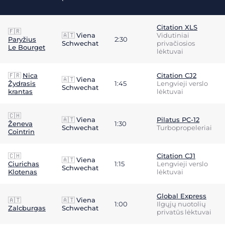
Citation XLS
🇫🇷
🇦🇹
Viena
Vidutiniai
Paryžius
2:30
Schwechat
privačiosios
Le Bourget
lėktuvai
🇫🇷
Nica
Citation CJ2
🇦🇹
Viena
Žydrasis
1:45
Lengvieji verslo
Schwechat
krantas
lėktuvai
🇨🇭
🇦🇹
Viena
Pilatus PC-12
Ženeva
1:30
Schwechat
Turbopropeleriai
Cointrin
🇨🇭
Citation CJ1
🇦🇹
Viena
Ciurichas
1:15
Lengvieji verslo
Schwechat
Klotenas
lėktuvai
Global Express
🇦🇹
🇦🇹
Viena
1:00
Ilgųjų nuotolių
Zalcburgas
Schwechat
privatūs lėktuvai