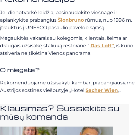
Jei dienotvarkė leidžia, pasinaudokite viešnage ir
aplankykite prabangius
Šionbruno
rūmus, nuo 1996 m.
įtrauktus į UNESCO pasaulio paveldo sąrašą.
Mėgaukitės vakarais su kolegomis, klientais, šeima ar
draugais užsisakę staliuką restorane ”
Das Loft”
, iš kurio
atsiveria neįtikėtina Vienos panorama.
O miegate?
Rekomenduojame užsisakyti kambarį prabangiausiame
Austrijos sostinės viešbutyje „Hotel
Sacher Wien
„.
Klausimas? Susisiekite su
mūsų komanda