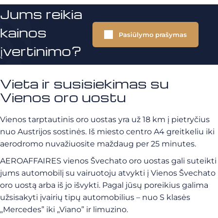
Jums reikia
kainos
Pasiūlymo prašymas
įvertinimo?
Vieta ir susisiekimas su
Vienos oro uostu
Vienos tarptautinis oro uostas yra už 18 km į pietryčius
nuo Austrijos sostinės. Iš miesto centro A4 greitkeliu iki
aerodromo nuvažiuosite maždaug per 25 minutes.
AEROAFFAIRES vienos Švechato oro uostas gali suteikti
jums automobilį su vairuotoju atvykti į Vienos Švechato
oro uostą arba iš jo išvykti. Pagal jūsų poreikius galima
užsisakyti įvairių tipų automobilius – nuo S klasės
„Mercedes” iki „Viano” ir limuzino.