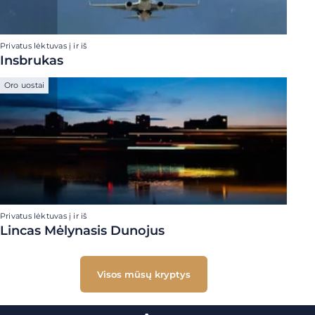
Privatus lėktuvas į ir iš
Insbrukas
Oro uostai
Privatus lėktuvas į ir iš
Lincas Mėlynasis Dunojus
Visos mūsų kryptys