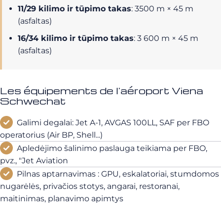
11/29 kilimo ir tūpimo takas
: 3500 m × 45 m
(asfaltas)
16/34 kilimo ir tūpimo takas
: 3 600 m × 45 m
(asfaltas)
Les équipements de l'aéroport Viena
Schwechat
Galimi degalai: Jet A-1, AVGAS 100LL, SAF per FBO
operatorius (Air BP, Shell...)
Apledėjimo šalinimo paslauga teikiama per FBO,
pvz., "Jet Aviation
Pilnas aptarnavimas : GPU, eskalatoriai, stumdomos
nugarėlės, privačios stotys, angarai, restoranai,
maitinimas, planavimo apimtys