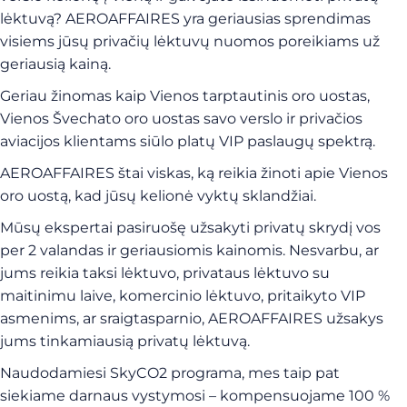
lėktuvą? AEROAFFAIRES yra geriausias sprendimas
visiems jūsų privačių lėktuvų nuomos poreikiams už
geriausią kainą.
Geriau žinomas kaip Vienos tarptautinis oro uostas,
Vienos Švechato oro uostas savo verslo ir privačios
aviacijos klientams siūlo platų VIP paslaugų spektrą.
AEROAFFAIRES štai viskas, ką reikia žinoti apie Vienos
oro uostą, kad jūsų kelionė vyktų sklandžiai.
Mūsų ekspertai pasiruošę užsakyti privatų skrydį vos
per 2 valandas ir geriausiomis kainomis. Nesvarbu, ar
jums reikia taksi lėktuvo, privataus lėktuvo su
maitinimu laive, komercinio lėktuvo, pritaikyto VIP
asmenims, ar sraigtasparnio, AEROAFFAIRES užsakys
jums tinkamiausią privatų lėktuvą.
Naudodamiesi SkyCO2 programa, mes taip pat
siekiame darnaus vystymosi – kompensuojame 100 %