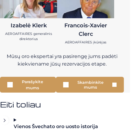
Izabelė Klerk
Francois-Xavier
Clerc
AEROAFFAIRES generalinis
direktorius
AEROAFFAIRES įkūrėjas
Mūsų oro ekspertai yra pasirengę jums padėti
kiekviename jūsų rezervacijos etape.
Parašykite
Skambinkite
mums
mums
Eiti toliau
Vienos Švechato oro uosto istorija