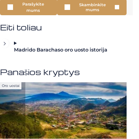
Parašykite
Skambinkite
mums
mums
Eiti toliau
Madrido Barachaso oro uosto istorija
Panašios kryptys
Oro uostai