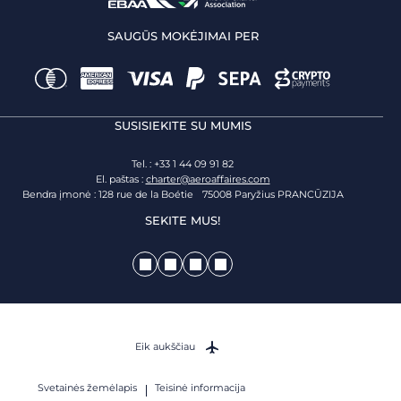
SAUGŪS MOKĖJIMAI PER
SUSISIEKITE SU MUMIS
Tel. : +33 1 44 09 91 82
El. paštas :
charter@aeroaffaires.com
Bendra įmonė : 128 rue de la Boétie 75008 Paryžius PRANCŪZIJA
SEKITE MUS!
Eik aukščiau
Svetainės žemėlapis
Teisinė informacija