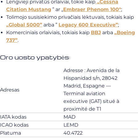
Lengvieji privatūs orlaiviai, tokie kaip
„Cessna
Citation Mustang
” ar „
Embraer Phenom 100″
;
Tolimojo susisiekimo privačiais lėktuvais, tokiais kaip
„Global 5000”
arba ”
Legacy 600 Executive”
;
Komerciniais orlaiviais, tokiais kaip
BBJ
arba
„Boeing
737”
.
Oro uosto ypatybės:
Adresse : Avenida de la
Hispanidad s/n, 28042
Madrid, Espagne —
Adresas
Terminal aviation
exécutive (GAT) situé à
proximité de T1
IATA kodas
MAD
ICAO kodas
LEMD
Platuma
40.4722