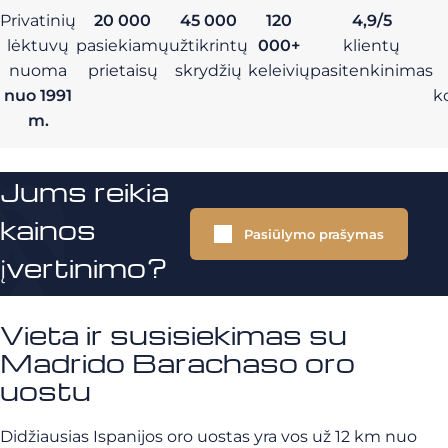
Privatinių
20 000
45 000
120
4,9/5
lėktuvų
pasiekiamų
užtikrintų
000+
klientų
nuoma
prietaisų
skrydžių
keleivių
pasitenkinimas
nuo 1991
k
m.
Jums reikia
kainos
Pasiūlymo prašymas
įvertinimo?
Vieta ir susisiekimas su
Madrido Barachaso oro
uostu
Didžiausias Ispanijos oro uostas yra vos už 12 km nuo