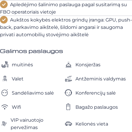
Apledėjimo šalinimo paslauga pagal susitarimą su
FBO operatoriais vietoje
Aukštos kokybės elektros grindų įranga: GPU, push-
back, parkavimo aikštelė, šildomi angarai ir saugoma
privati automobilių stovėjimo aikštelė
Galimos paslaugos
muitinės
Konsjeržas
Valet
Antžeminis valdymas
Sandėliavimo salė
Konferencijų salė
Wifi
Bagažo paslaugos
VIP vairuotojo
Kelionės vieta
pervežimas