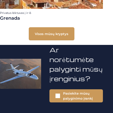
Privatus lėktuvas į ir iš
Grenada
Visos mūsų kryptys
Ar
norėtumėte
palyginti mūsų
įrenginius?
Pasiekite mūsų
palyginimo įrankį