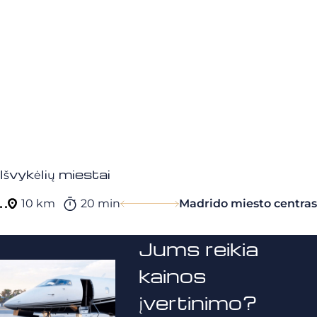
Išvykėlių miestai
10 km
20 min
Madrido miesto centras
Jums reikia
kainos
įvertinimo?