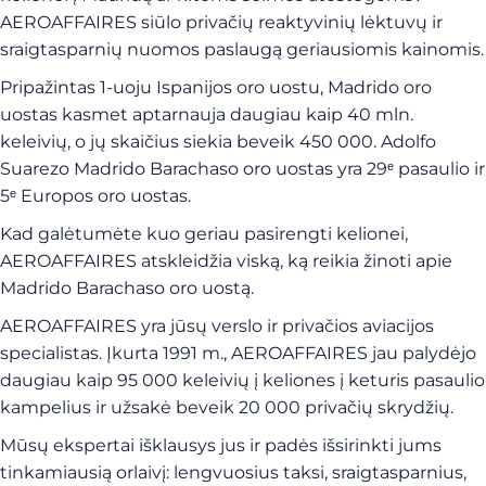
AEROAFFAIRES siūlo privačių reaktyvinių lėktuvų ir
sraigtasparnių nuomos paslaugą geriausiomis kainomis.
Pripažintas 1-uoju Ispanijos oro uostu, Madrido oro
uostas kasmet aptarnauja daugiau kaip 40 mln.
keleivių, o jų skaičius siekia beveik 450 000. Adolfo
Suarezo Madrido Barachaso oro uostas yra 29ᵉ pasaulio ir
5ᵉ Europos oro uostas.
Kad galėtumėte kuo geriau pasirengti kelionei,
AEROAFFAIRES atskleidžia viską, ką reikia žinoti apie
Madrido Barachaso oro uostą.
AEROAFFAIRES yra jūsų verslo ir privačios aviacijos
specialistas. Įkurta 1991 m., AEROAFFAIRES jau palydėjo
daugiau kaip 95 000 keleivių į keliones į keturis pasaulio
kampelius ir užsakė beveik 20 000 privačių skrydžių.
Mūsų ekspertai išklausys jus ir padės išsirinkti jums
tinkamiausią orlaivį: lengvuosius taksi, sraigtasparnius,