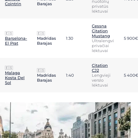
nuotolių
Cointrin
Barajas
privatūs
lėktuvai
Cessna
Citation
🇪🇸
🇪🇸
Mustang
Barselona-
Madridas
1:30
5 900€
Ultralengvi
El Prat
Barajas
privačiai
lėktuvai
Citation
🇪🇸
🇪🇸
CJ2
Malaga
Madridas
1:40
Lengvieji
5 400
Kosta Del
Barajas
verslo
Sol
lėktuvai