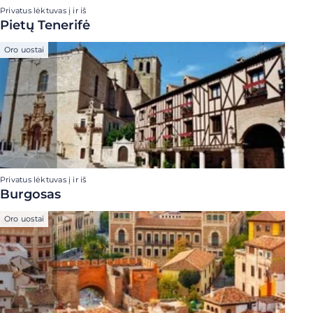
Privatus lėktuvas į ir iš
Pietų Tenerifė
Oro uostai
Privatus lėktuvas į ir iš
Burgosas
Oro uostai