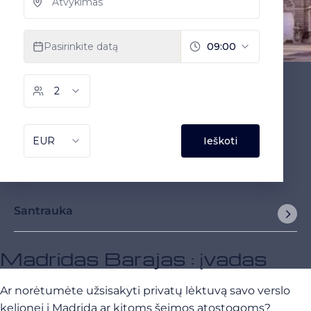
Santrauka
Madridas Barajas : įvadas
Ar norėtumėte užsisakyti privatų lėktuvą savo verslo
kelionei į Madridą ar kitoms šeimos atostogoms?