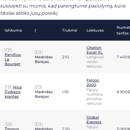
susisiekti su mumis, kad parengtume pasiūlymą, kuris
tiksliai atitiks jūsų poreikį.
Numa
lahkuma
Į
Trukmė
Lėktuvas
tarifas
Citation
🇫🇷
🇪🇸
Excel XL
Paryžius
Madridas
2:10
Lengvieji
7 400
Le
Barajas
verslo
Bourget
lėktuvai
Falcon
2000
🇫🇷
Nica
🇪🇸
Ilgųjų
Žydrasis
Madridas
1:55
8 900
nuotolių
krantas
Barajas
privatūs
lėktuvai
Global
Express
🇨🇭
🇪🇸
Ilgųjų
Ženeva
Madridas
2:20
11 900