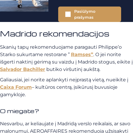
Pasiūlymo
prašymas
Madrido rekomendacijos
Skanių tapų rekomenduojame paragauti Philippe’o
Starko sukurtame restorane ”
Ramses”
. O jei norite
išgerti naktinį gėrimą su vaizdu į Madrido stogus, eikite į
Salvador Bachiller
butiko viršutinį aukštą.
Galiausiai, jei norite aplankyti neįprastą vietą, nueikite į
Caixa Forum
– kultūros centrą, įsikūrusį buvusioje
gamykloje.
O miegate?
Nesvarbu, ar keliaujate į Madridą verslo reikalais, ar savo
malonumui, AEROAFFAIRES rekomenduoja užsisakyti