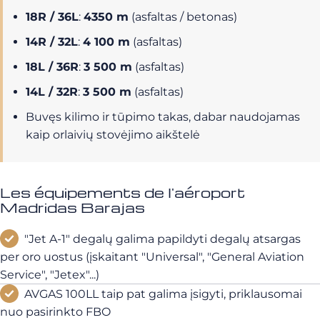
18R / 36L
:
4350 m
(asfaltas / betonas)
14R / 32L
:
4 100 m
(asfaltas)
18L / 36R
:
3 500 m
(asfaltas)
14L / 32R
:
3 500 m
(asfaltas)
Buvęs kilimo ir tūpimo takas, dabar naudojamas
kaip orlaivių stovėjimo aikštelė
Les équipements de l'aéroport
Madridas Barajas
"Jet A-1" degalų galima papildyti degalų atsargas
per oro uostus (įskaitant "Universal", "General Aviation
Service", "Jetex"...)
AVGAS 100LL taip pat galima įsigyti, priklausomai
nuo pasirinkto FBO