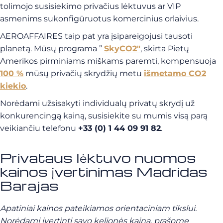
tolimojo susisiekimo privačius lėktuvus ar VIP
asmenims sukonfigūruotus komercinius orlaivius.
AEROAFFAIRES taip pat yra įsipareigojusi tausoti
planetą. Mūsų programa ”
SkyCO2″
, skirta Pietų
Amerikos pirminiams miškams paremti, kompensuoja
100 %
mūsų privačių skrydžių metu
išmetamo CO2
kiekio
.
Norėdami užsisakyti individualų privatų skrydį už
konkurencingą kainą, susisiekite su mumis visą parą
veikiančiu telefonu
+33 (0) 1 44 09 91 82
.
Privataus lėktuvo nuomos
kainos įvertinimas Madridas
Barajas
Apatiniai kainos pateikiamos orientaciniam tikslui.
Norėdami įvertinti savo kelionės kainą, prašome