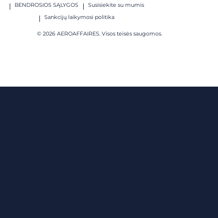
BENDROSIOS SĄLYGOS
Susisiekite su mumis
Sankcijų laikymosi politika
© 2026 AEROAFFAIRES. Visos teisės saugomos.