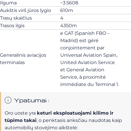
Ilguma
−3.5608
Aukštis virš jūros lygio
610m
Trasų skaičius
4
Trasos ilgis
4350m
e GAT (Spanish FBO –
Madrid) est géré
conjointement par
Generalinis aviacijos
Universal Aviation Spain,
terminalas
United Aviation Service
et General Aviation
Service, à proximité
immédiate du Terminal 1.
Ypatumai :
Oro uoste yra
keturi eksploatuojami kilimo ir
tūpimo takai
, o penktasis anksčiau naudotas kaip
automobilių stovėjimo aikštelė: