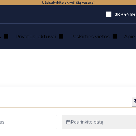
Užsisakykite skrydį šią vasarą!
JK
+44 84
s
Privatūs lėktuvai
Paskirties vietos
Api
tela : privačių lėk
uoma