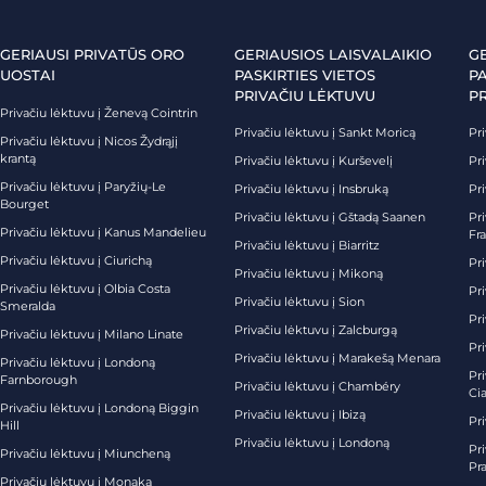
GERIAUSI PRIVATŪS ORO
GERIAUSIOS LAISVALAIKIO
G
UOSTAI
PASKIRTIES VIETOS
PA
PRIVAČIU LĖKTUVU
P
Privačiu lėktuvu į Ženevą Cointrin
Privačiu lėktuvu į Sankt Moricą
Pri
Privačiu lėktuvu į Nicos Žydrąjį
krantą
Privačiu lėktuvu į Kurševelį
Pri
Privačiu lėktuvu į Paryžių-Le
Privačiu lėktuvu į Insbruką
Pri
Bourget
Privačiu lėktuvu į Gštadą Saanen
Pri
Privačiu lėktuvu į Kanus Mandelieu
Fr
Privačiu lėktuvu į Biarritz
Privačiu lėktuvu į Ciurichą
Pri
Privačiu lėktuvu į Mikoną
Privačiu lėktuvu į Olbia Costa
Pri
Privačiu lėktuvu į Sion
Smeralda
Pri
Privačiu lėktuvu į Zalcburgą
Privačiu lėktuvu į Milano Linate
Pr
Privačiu lėktuvu į Marakešą Menara
Privačiu lėktuvu į Londoną
Pr
Farnborough
Privačiu lėktuvu į Chambéry
Ci
Privačiu lėktuvu į Londoną Biggin
Privačiu lėktuvu į Ibizą
Pr
Hill
Privačiu lėktuvu į Londoną
Pri
Privačiu lėktuvu į Miuncheną
Pra
Privačiu lėktuvu į Monaką