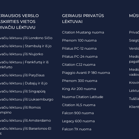
ERIAUSIOS VERSLO
GERIAUSI PRIVATŪS
MŪS
SKIRTIES VIETOS
LĖKTUVAI
RIVAČIU LĖKTUVU
Citation Mustang nuoma
Priva
vačiu lėktuvu į/iš Londono Sičio
Phenom 100 nuoma
Sraig
vačiu lėktuvu į Stambulą ir iš jo
Pilatus PC-12 nuoma
Verslo
vačiu lėktuvu į/iš Niujorko
Pilatus PC-24 nuoma
Medici
pagal
vačiu lėktuvu į Frankfurtą ir iš
Citation CJ2 nuoma
ankfurto
Medic
Piaggio Avanti P 180 nuoma
vadov
vačiu lėktuvu į/iš Paryžiaus
Phenom 300 nuoma
Krovi
vačiu lėktuvu į Dubajų ir iš jo
King Air 200 nuoma
Lėktu
vačiu lėktuvu į/iš Singapūrą
Nuoma Citation Latitude
Tuščia
ivačiu lėktuvu į/iš Liuksemburgo
Citation XLS nuoma
Klien
ivačiu lėktuvu į/iš Romos
ampino
Falcon 900 nuoma
ivačiu lėktuvu į/iš Amsterdamo
Legacy 600 nuoma
vačiu lėktuvu į/iš Barselonos-El
Falcon 7X nuoma
t