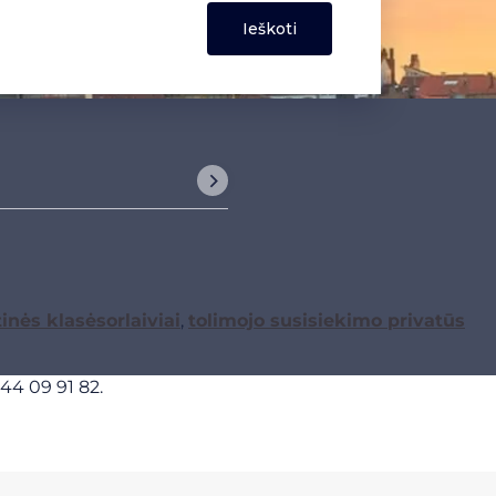
tinės klasės
orlaiviai
,
tolimojo susisiekimo
privatūs
1 44 09 91 82
.