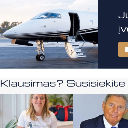
J
į
Klausimas? Susisiekit