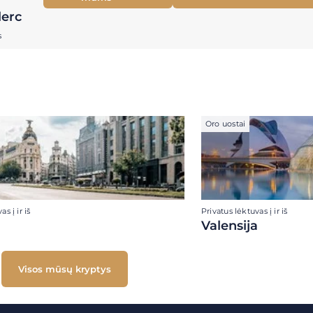
lerc
s
Oro uostai
s į ir iš
Privatus lėktuvas į ir iš
Valensija
Visos mūsų kryptys