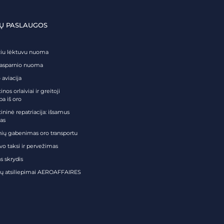
Ų PASLAUGOS
čiu lėktuvu nuoma
tasparnio nuoma
 aviacija
nos orlaiviai ir greitoji
ba iš oro
ininė repatriacija: išsamus
as
nių gabenimas oro transportu
vo taksi ir pervežimas
s skrydis
tų atsiliepimai AEROAFFAIRES