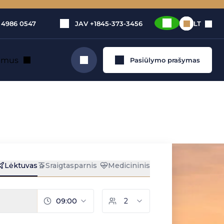
 4986 0547
JAV
+1845-373-3456
LT
e mus
Pasiūlymo prašymas
Ieškoti
tuvų ir