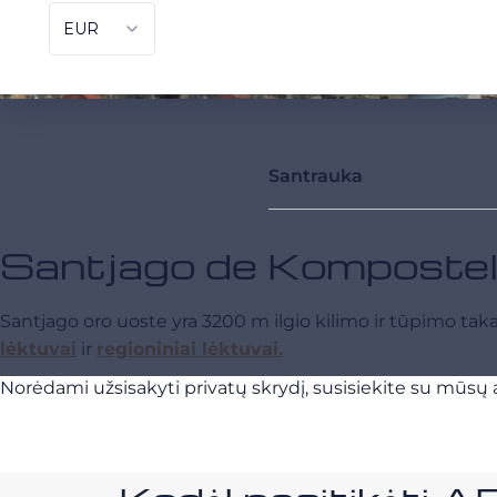
Santrauka
Santjago de Komposte
Santjago oro uoste yra 3200 m ilgio kilimo ir tūpimo takas
lėktuvai
ir
regioniniai lėktuvai.
Norėdami užsisakyti privatų skrydį, susisiekite su mūsų a