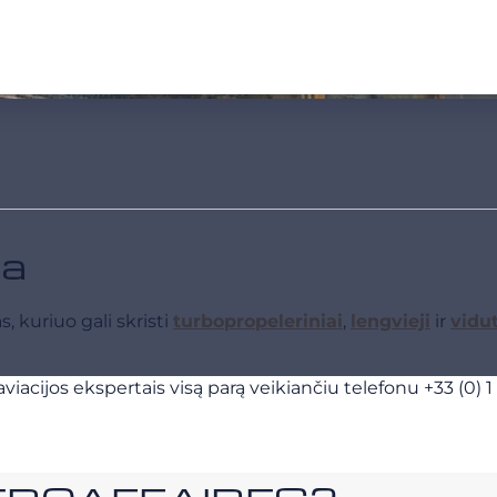
la
, kuriuo gali skristi
turbopropeleriniai
,
lengvieji
ir
vidu
viacijos ekspertais visą parą veikiančiu telefonu
+33 (0) 