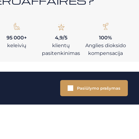
i AEROAFFAIRES?
95 000+
4,9/5
100%
keleivių
klientų
Anglies dioksido
pasitenkinimas
kompensacija
Pasiūlymo prašymas