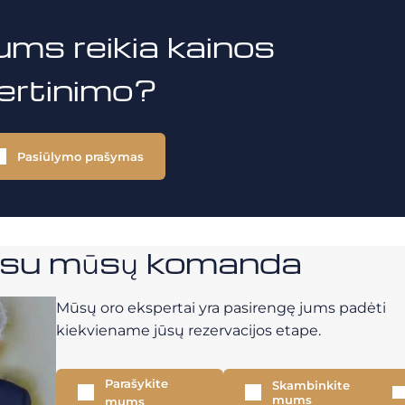
ums reikia kainos
vertinimo?
Pasiūlymo prašymas
e su mūsų komanda
Mūsų oro ekspertai yra pasirengę jums padėti
kiekviename jūsų rezervacijos etape.
Parašykite
Skambinkite
mums
mums