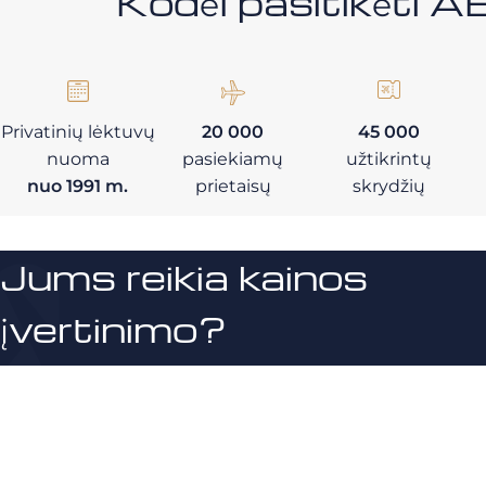
Kodėl pasitikėt
Privatinių lėktuvų
20 000
45 000
nuoma
pasiekiamų
užtikrintų
nuo 1991 m.
prietaisų
skrydžių
Jums reikia kainos
įvertinimo?