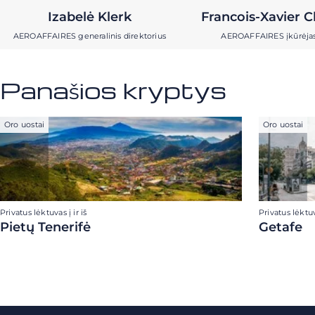
Izabelė Klerk
Francois-Xavier C
AEROAFFAIRES generalinis direktorius
AEROAFFAIRES įkūrėja
Panašios kryptys
Oro uostai
Oro uostai
Privatus lėktuvas į ir iš
Privatus lėktuva
Pietų Tenerifė
Getafe