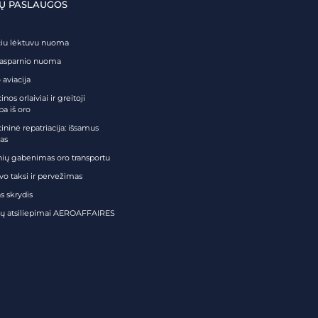
Ų PASLAUGOS
čiu lėktuvu nuoma
tasparnio nuoma
 aviacija
nos orlaiviai ir greitoji
ba iš oro
ininė repatriacija: išsamus
as
nių gabenimas oro transportu
vo taksi ir pervežimas
s skrydis
tų atsiliepimai AEROAFFAIRES