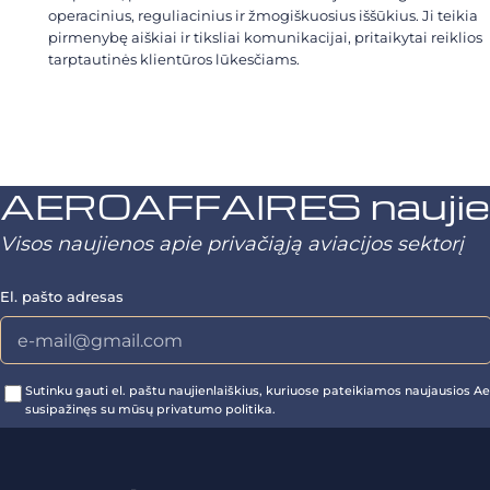
operacinius, reguliacinius ir žmogiškuosius iššūkius. Ji teikia
pirmenybę aiškiai ir tiksliai komunikacijai, pritaikytai reiklios
tarptautinės klientūros lūkesčiams.
AEROAFFAIRES naujienl
Visos naujienos apie privačiąją aviacijos sektorį
El. pašto adresas
Sutinku gauti el. paštu naujienlaiškius, kuriuose pateikiamos naujausios Aer
susipažinęs su mūsų privatumo politika.