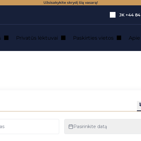
Užsisakykite skrydį šią vasarą!
JK
+44 84
s
Privatūs lėktuvai
Paskirties vietos
Api
 St Barth ir Nyderlandų Antilai
hartija St Martin 
lai