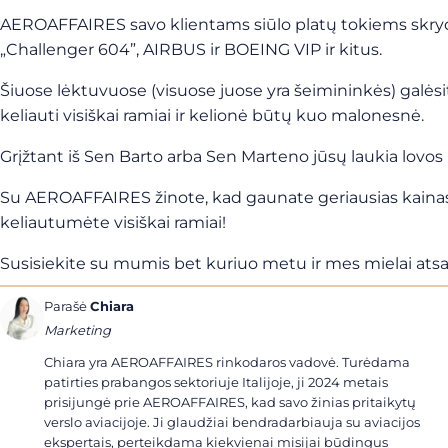
AEROAFFAIRES savo klientams siūlo platų tokiems skrydžia
„Challenger 604”, AIRBUS ir BOEING VIP ir kitus.
Šiuose lėktuvuose (visuose juose yra šeimininkės) galės
keliauti visiškai ramiai ir kelionė būtų kuo malonesnė.
Grįžtant iš Sen Barto arba Sen Marteno jūsų laukia lovos 
Su AEROAFFAIRES žinote, kad gaunate geriausias kainas sa
keliautumėte visiškai ramiai!
Susisiekite su mumis bet kuriuo metu ir mes mielai atsaky
Parašė
Chiara
Marketing
Chiara yra AEROAFFAIRES rinkodaros vadovė. Turėdama
patirties prabangos sektoriuje Italijoje, ji 2024 metais
prisijungė prie AEROAFFAIRES, kad savo žinias pritaikytų
verslo aviacijoje. Ji glaudžiai bendradarbiauja su aviacijos
ekspertais, perteikdama kiekvienai misijai būdingus