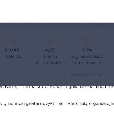
120 000+
4,9/5
100%
keleivių
klientų
Anglies dioksido
pasitenkinimas
kompensacija
Skaitymo laikas: 2 mn
 Barthą – tai maršrutai, kuriais reguliariai skraidiname iš
ių, norinčių greitai nuvykti į Sen Barto salą, organizuoj