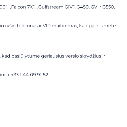
0”, „Falcon 7X”, „Gulfstream GIV”, G450, GV ir G550,
io ryšio telefonas ir VIP maitinimas, kad galėtumėte
 kad pasiūlytume geriausius verslo skrydžius ir
ija: +33 1 44 09 91 82.