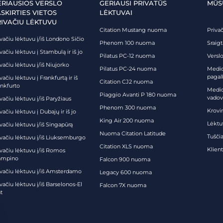
ERIAUSIOS VERSLO
GERIAUSI PRIVATŪS
MŪS
SKIRTIES VIETOS
LĖKTUVAI
RIVAČIU LĖKTUVU
Citation Mustang nuoma
Priva
vačiu lėktuvu į/iš Londono Sičio
Phenom 100 nuoma
Sraig
vačiu lėktuvu į Stambulą ir iš jo
Pilatus PC-12 nuoma
Verslo
vačiu lėktuvu į/iš Niujorko
Pilatus PC-24 nuoma
Medici
pagal
vačiu lėktuvu į Frankfurtą ir iš
Citation CJ2 nuoma
ankfurto
Medic
Piaggio Avanti P 180 nuoma
vadov
vačiu lėktuvu į/iš Paryžiaus
Phenom 300 nuoma
Krovi
vačiu lėktuvu į Dubajų ir iš jo
King Air 200 nuoma
Lėktu
vačiu lėktuvu į/iš Singapūrą
Nuoma Citation Latitude
Tuščia
ivačiu lėktuvu į/iš Liuksemburgo
Citation XLS nuoma
Klien
ivačiu lėktuvu į/iš Romos
ampino
Falcon 900 nuoma
ivačiu lėktuvu į/iš Amsterdamo
Legacy 600 nuoma
vačiu lėktuvu į/iš Barselonos-El
Falcon 7X nuoma
t