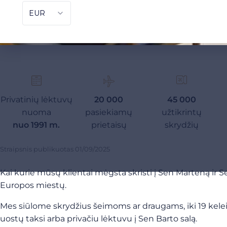
Privatinių lėktuvų
20 000
45 000
nuoma
pasiekiamų
užtikrintų
nuo 1991 m.
prietaisų
skrydžių
Straipsnis publikuotas
01/09/2025
Kai kurie mūsų klientai mėgsta skristi į Sen Marteną ir Sen
Europos miestų.
Mes siūlome skrydžius šeimoms ar draugams, iki 19 keleiv
uostų taksi arba privačiu lėktuvu į Sen Barto salą.