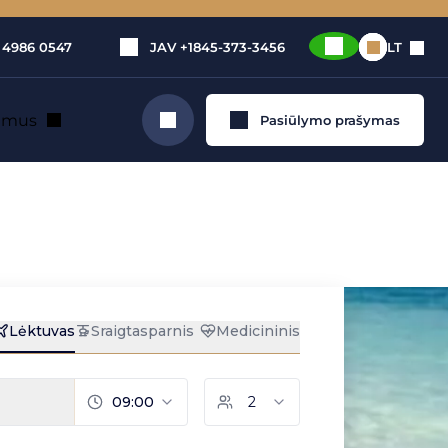
 4986 0547
JAV
+1845-373-3456
LT
e mus
Pasiūlymo prašymas
Ieškoti
St Barth