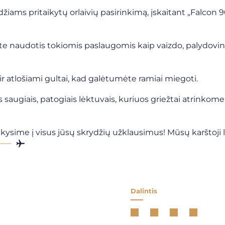
ms pritaikytų orlaivių pasirinkimą, įskaitant „Falcon 90
ite naudotis tokiomis paslaugomis kaip vaizdo, palydovin
ir atlošiami gultai, kad galėtumėte ramiai miegoti.
ugiais, patogiais lėktuvais, kuriuos griežtai atrinkome,
sime į visus jūsų skrydžių užklausimus! Mūsų karštoji lin
Dalintis