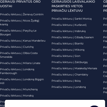
GERIAUSI PRIVATŪS ORO
GERIAUSIOS LAISVALAIKIO
G
UOSTAI
PASKIRTIES VIETOS
PA
PRIVAČIU LĖKTUVU
P
Privačiu lėktuvu į Ženevą Cointrin
Privačiu lėktuvu į Sankt Moricą
Pri
Privačiu lėktuvu į Nicos Žydrąjį
krantą
Privačiu lėktuvu į Kurševelį
Pri
Privačiu lėktuvu į Paryžių-Le
Privačiu lėktuvu į Insbruką
Pri
Bourget
Privačiu lėktuvu į Gštadą Saanen
Pri
Privačiu lėktuvu į Kanus Mandelieu
Fr
Privačiu lėktuvu į Biarritz
Privačiu lėktuvu į Ciurichą
Pri
Privačiu lėktuvu į Mikoną
Privačiu lėktuvu į Olbia Costa
Pri
Privačiu lėktuvu į Sion
Smeralda
Pri
Privačiu lėktuvu į Zalcburgą
Privačiu lėktuvu į Milano Linate
Pr
Privačiu lėktuvu į Marakešą Menara
Privačiu lėktuvu į Londoną
Pr
Farnborough
Privačiu lėktuvu į Chambéry
Ci
Privačiu lėktuvu į Londoną Biggin
Privačiu lėktuvu į Ibizą
Pr
Hill
Privačiu lėktuvu į Londoną
Pri
Privačiu lėktuvu į Miuncheną
Pra
Privačiu lėktuvu į Monaką
Privačiu lėktuvu į Palma de
Maljorką