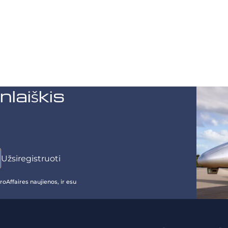
aiškis
oAffaires naujienos, ir esu