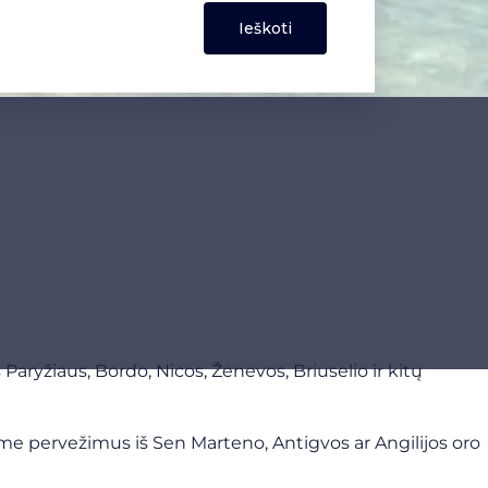
 Paryžiaus, Bordo, Nicos, Ženevos, Briuselio ir kitų
ame pervežimus iš Sen Marteno, Antigvos ar Angilijos oro