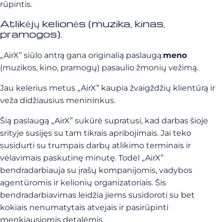
rūpintis.
Atlikėjų kelionės (muzika, kinas,
pramogos).
„AirX” siūlo antrą gana originalią paslaugą:
meno
(muzikos, kino, pramogų)
pasaulio žmonių vežimą
.
Jau kelerius metus „AirX” kaupia žvaigždžių klientūrą ir
veža didžiausius menininkus.
Šią paslaugą „AirX” sukūrė supratusi, kad darbas šioje
srityje susijęs su tam tikrais apribojimais. Jai teko
susidurti su trumpais darbų atlikimo terminais ir
vėlavimais paskutinę minutę. Todėl „AirX”
bendradarbiauja su įrašų kompanijomis, vadybos
agentūromis ir kelionių organizatoriais. Šis
bendradarbiavimas leidžia jiems susidoroti su bet
kokiais nenumatytais atvejais ir pasirūpinti
menkiausiomis detalėmis.