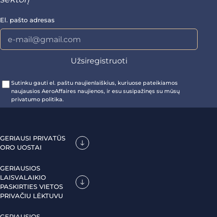
El. pašto adresas
Sutinku gauti el. paštu naujienlaiškius, kuriuose pateikiamos
naujausios AeroAffaires naujienos, ir esu susipažinęs su mūsų
privatumo politika.
GERIAUSI PRIVATŪS
ORO UOSTAI
GERIAUSIOS
LAISVALAIKIO
PASKIRTIES VIETOS
PRIVAČIU LĖKTUVU
GERIAUSIOS