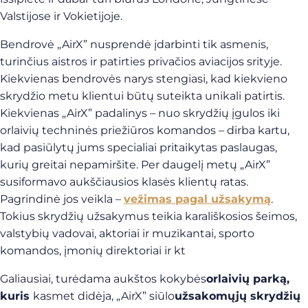
Valstijose ir Vokietijoje.
Bendrovė „AirX” nusprendė įdarbinti tik asmenis,
turinčius aistros ir patirties privačios aviacijos srityje.
Kiekvienas bendrovės narys stengiasi, kad kiekvieno
skrydžio metu klientui būtų suteikta unikali patirtis.
Kiekvienas „AirX” padalinys – nuo skrydžių įgulos iki
orlaivių techninės priežiūros komandos – dirba kartu,
kad pasiūlytų jums specialiai pritaikytas paslaugas,
kurių greitai nepamiršite. Per daugelį metų „AirX”
susiformavo aukščiausios klasės klientų ratas.
Pagrindinė jos veikla –
vežimas pagal užsakymą
.
Tokius skrydžių užsakymus teikia karališkosios šeimos,
valstybių vadovai, aktoriai ir muzikantai, sporto
komandos, įmonių direktoriai ir kt
Galiausiai, turėdama
aukštos kokybės
orlaivių parką,
kuris
kasmet didėja, „AirX” siūlo
užsakomųjų skrydžių