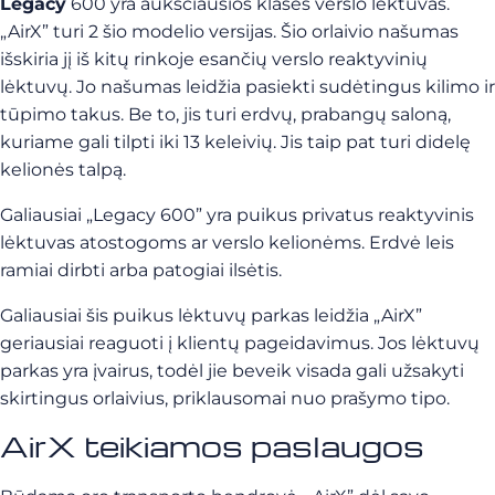
Legacy
600 yra aukščiausios klasės verslo lėktuvas.
„AirX” turi 2 šio modelio versijas. Šio orlaivio našumas
išskiria jį iš kitų rinkoje esančių verslo reaktyvinių
lėktuvų. Jo našumas leidžia pasiekti sudėtingus kilimo ir
tūpimo takus. Be to, jis turi erdvų, prabangų saloną,
kuriame gali tilpti iki 13 keleivių. Jis taip pat turi didelę
kelionės talpą.
Galiausiai „Legacy 600” yra puikus privatus reaktyvinis
lėktuvas atostogoms ar verslo kelionėms. Erdvė leis
ramiai dirbti arba patogiai ilsėtis.
Galiausiai šis puikus lėktuvų parkas leidžia „AirX”
geriausiai reaguoti į klientų pageidavimus. Jos lėktuvų
parkas yra įvairus, todėl jie beveik visada gali užsakyti
skirtingus orlaivius, priklausomai nuo prašymo tipo.
AirX teikiamos paslaugos