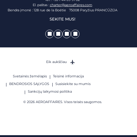
El. paštas :
charter@aeroaffaires.com
Bendra įmonė : 128 rue de la Boétie 75008 Paryžius PRANCŪZIJA
SEKITE MUS!
Eik aukščiau
Svetainės žemėlapis
Teisinė informacija
BENDROSIOS SĄLYGOS
Susisiekite su mumis
Sankcijų laikymosi politika
© 2026 AEROAFFAIRES. Visos teisės saugomos.