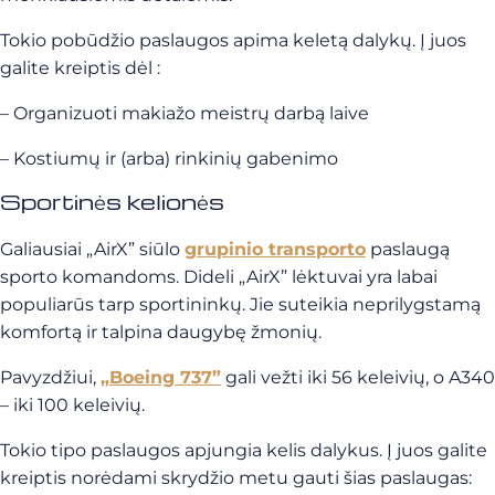
Tokio pobūdžio paslaugos apima keletą dalykų. Į juos
galite kreiptis dėl :
–
Organizuoti makiažo meistrų darbą laive
–
Kostiumų ir (arba) rinkinių gabenimo
Sportinės kelionės
Galiausiai „AirX” siūlo
grupinio transporto
paslaugą
sporto komandoms. Dideli „AirX” lėktuvai yra labai
populiarūs tarp sportininkų. Jie suteikia neprilygstamą
komfortą ir talpina daugybę žmonių.
Pavyzdžiui,
„Boeing 737”
gali vežti iki 56 keleivių, o A340
– iki 100 keleivių.
Tokio tipo paslaugos apjungia kelis dalykus. Į juos galite
kreiptis norėdami skrydžio metu gauti šias paslaugas: