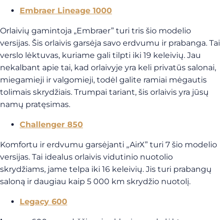
Embraer Lineage 1000
Orlaivių gamintoja „Embraer” turi tris šio modelio
versijas. Šis orlaivis garsėja savo erdvumu ir prabanga. Tai
verslo lėktuvas, kuriame gali tilpti iki 19 keleivių. Jau
nekalbant apie tai, kad orlaivyje yra keli privatūs salonai,
miegamieji ir valgomieji, todėl galite ramiai mėgautis
tolimais skrydžiais. Trumpai tariant, šis orlaivis yra jūsų
namų pratęsimas.
Challenger 850
Komfortu ir erdvumu garsėjanti „AirX” turi 7 šio modelio
versijas. Tai idealus orlaivis vidutinio nuotolio
skrydžiams, jame telpa iki 16 keleivių. Jis turi prabangų
saloną ir daugiau kaip 5 000 km skrydžio nuotolį.
Legacy 600