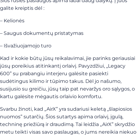
Šios rūšies paslaugos apima labai daug dalykų. Į juos
galite kreiptis dėl :
–
Kelionės
–
Saugus dokumentų pristatymas
–
Išvažiuojamojo turo
Kad ir kokie būtų jūsų reikalavimai, jie parinks geriausiai
jūsų poreikius atitinkantį orlaivį. Pavyzdžiui, „Legacy
600” su prabangiu interjeru galėsite pasiekti
sudėtingus kilimo ir tūpimo takus. Dėl jo našumo,
susijusio su greičiu, jūsų taip pat nevaržys oro sąlygos, o
kartu galėsite mėgautis orlaivio komfortu.
Svarbu žinoti, kad „AirX” yra sudariusi keletą „šlapiosios
nuomos” sutarčių. Šios sutartys apima orlaivį, įgulą,
techninę priežiūrą ir draudimą. Tai leidžia „AirX” skrydžio
metu teikti visas savo paslaugas, o jums nereikia niekuo