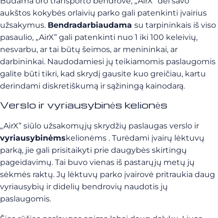
Būdama oro transporto bendrovė, „AirX” dėl savo
aukštos kokybės orlaivių parko gali patenkinti įvairius
užsakymus.
Bendradarbiaudama
su tarpininkais iš viso
pasaulio, „AirX” gali patenkinti nuo 1 iki 100 keleivių,
nesvarbu, ar tai būtų šeimos, ar menininkai, ar
darbininkai.
Naudodamiesi jų teikiamomis paslaugomis
galite būti tikri, kad skrydį gausite kuo greičiau, kartu
derindami diskretiškumą ir sąžiningą kainodarą.
Verslo ir vyriausybinės kelionės
„AirX” siūlo užsakomųjų skrydžių paslaugas verslo ir
vyriausybinėms
kelionėms
. Turėdami įvairų lėktuvų
parką, jie gali prisitaikyti prie daugybės skirtingų
pageidavimų. Tai buvo vienas iš pastarųjų metų jų
sėkmės raktų. Jų lėktuvų parko įvairovė pritraukia daug
vyriausybių ir didelių bendrovių naudotis jų
paslaugomis.