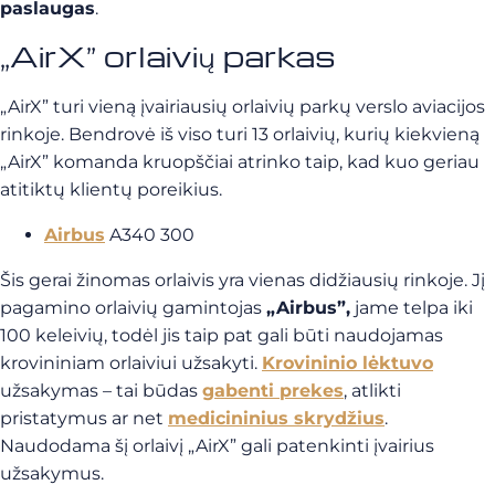
paslaugas
.
„AirX” orlaivių parkas
„AirX” turi vieną įvairiausių orlaivių parkų verslo aviacijos
rinkoje. Bendrovė iš viso turi 13 orlaivių, kurių kiekvieną
„AirX” komanda kruopščiai atrinko taip, kad kuo geriau
atitiktų klientų poreikius.
Airbus
A340 300
Šis gerai žinomas orlaivis yra vienas didžiausių rinkoje.
Jį
pagamino orlaivių gamintojas
„Airbus”,
jame telpa iki
100 keleivių, todėl jis taip pat gali būti naudojamas
krovininiam orlaiviui užsakyti.
Krovininio lėktuvo
užsakymas – tai būdas
gabenti prekes
, atlikti
pristatymus ar net
medicininius skrydžius
.
Naudodama šį orlaivį „AirX” gali patenkinti įvairius
užsakymus.