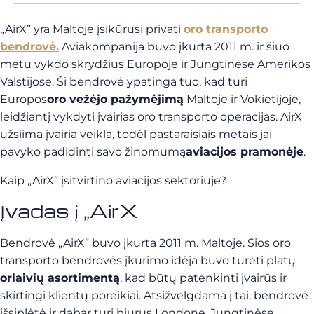
„AirX”
yra Maltoje įsikūrusi privati
oro transporto
bendrovė.
Aviakompanija buvo įkurta 2011 m. ir šiuo
metu vykdo skrydžius Europoje ir Jungtinėse Amerikos
Valstijose. Ši bendrovė ypatinga tuo, kad turi
Europos
oro vežėjo pažymėjimą
Maltoje ir Vokietijoje,
leidžiantį vykdyti įvairias oro transporto operacijas. AirX
užsiima įvairia veikla, todėl pastaraisiais metais jai
pavyko padidinti savo žinomumą
aviacijos pramonėje
.
Kaip „AirX” įsitvirtino aviacijos sektoriuje?
Įvadas į
„AirX
Bendrovė „AirX” buvo įkurta 2011 m. Maltoje. Šios oro
transporto bendrovės įkūrimo idėja buvo turėti platų
orlaivių asortimentą
, kad būtų patenkinti įvairūs ir
skirtingi klientų poreikiai. Atsižvelgdama į tai, bendrovė
išsiplėtė ir dabar turi biurus Londone, Jungtinėse