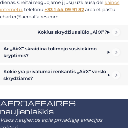
dienas. Greitai reaguojame į jūsų užklausą dėl
kainos
internetu,
telefonu
+33 1 44 09 91 82
arba el. paštu
charter@aeroaffaires.com
.
Kokius skrydžius siūlo „AirX”?
Ar „AirX” skraidina tolimojo susisiekimo
kryptimis?
Kokie yra privalumai renkantis „AirX” verslo
skrydžiams?
AEROAFFAIRES
naujienlaiškis
Visos naujienos apie privačiąją aviacijos
sektorį