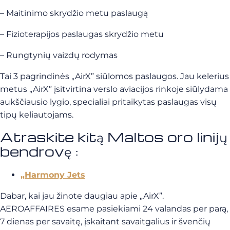
–
Maitinimo skrydžio metu paslaugą
–
Fizioterapijos paslaugas skrydžio metu
–
Rungtynių vaizdų rodymas
Tai 3 pagrindinės „AirX” siūlomos paslaugos. Jau kelerius
metus „AirX” įsitvirtina verslo aviacijos rinkoje siūlydama
aukščiausio lygio, specialiai pritaikytas paslaugas visų
tipų keliautojams.
Atraskite kitą Maltos oro linijų
bendrovę :
„Harmony Jets
Dabar, kai jau žinote daugiau apie „AirX”.
AEROAFFAIRES esame pasiekiami 24 valandas per parą,
7 dienas per savaitę, įskaitant savaitgalius ir švenčių