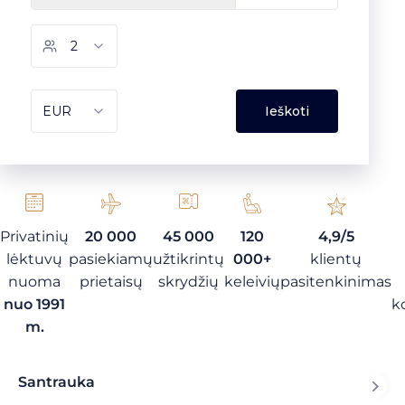
Privatinių
20 000
45 000
120
4,9/5
lėktuvų
pasiekiamų
užtikrintų
000+
klientų
nuoma
prietaisų
skrydžių
keleivių
pasitenkinimas
nuo 1991
k
m.
Santrauka