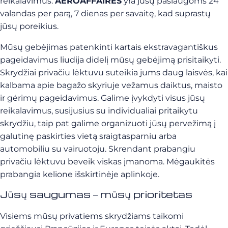
reikalavimus.
AEROAFFAIRES
yra jūsų paslaugoms 24
valandas per parą, 7 dienas per savaitę, kad suprastų
jūsų poreikius.
Mūsų gebėjimas patenkinti kartais ekstravagantiškus
pageidavimus liudija didelį mūsų gebėjimą prisitaikyti.
Skrydžiai privačiu lėktuvu suteikia jums daug laisvės, kai
kalbama apie bagažo skyriuje vežamus daiktus, maisto
ir gėrimų pageidavimus. Galime įvykdyti visus jūsų
reikalavimus, susijusius su individualiai pritaikytu
skrydžiu, taip pat galime organizuoti jūsų pervežimą į
galutinę paskirties vietą sraigtasparniu arba
automobiliu su vairuotoju. Skrendant prabangiu
privačiu lėktuvu beveik viskas įmanoma. Mėgaukitės
prabangia kelione išskirtinėje aplinkoje.
Jūsų saugumas – mūsų prioritetas
Visiems mūsų privatiems skrydžiams taikomi