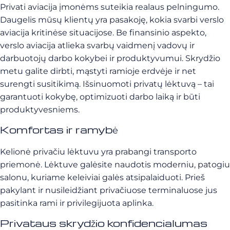
Privati aviacija įmonėms suteikia realaus pelningumo.
Daugelis mūsų klientų yra pasakoję, kokia svarbi verslo
aviacija kritinėse situacijose. Be finansinio aspekto,
verslo aviacija atlieka svarbų vaidmenį vadovų ir
darbuotojų darbo kokybei ir produktyvumui. Skrydžio
metu galite dirbti, mąstyti ramioje erdvėje ir net
surengti susitikimą. Išsinuomoti privatų lėktuvą – tai
garantuoti kokybę, optimizuoti darbo laiką ir būti
produktyvesniems.
Komfortas ir ramybė
Kelionė privačiu lėktuvu yra prabangi transporto
priemonė. Lėktuve galėsite naudotis moderniu, patogiu
salonu, kuriame keleiviai galės atsipalaiduoti. Prieš
pakylant ir nusileidžiant privačiuose terminaluose jus
pasitinka rami ir privilegijuota aplinka.
Privataus skrydžio konfidencialumas