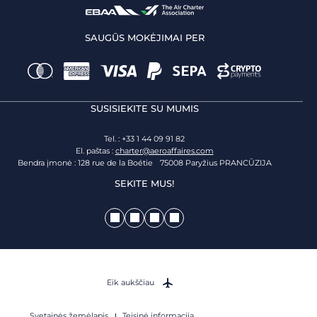
SAUGŪS MOKĖJIMAI PER
SUSISIEKITE SU MUMIS
Tel. : +33 1 44 09 91 82
El. paštas :
charter@aeroaffaires.com
Bendra įmonė : 128 rue de la Boétie 75008 Paryžius PRANCŪZIJA
SEKITE MUS!
Eik aukščiau
Svetainės žemėlapis
Teisinė informacija