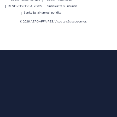
BENDROSIOS SĄLYGOS
Susisiekite su mumis
Sankcijų laikymosi politika
© 2026 AEROAFFAIRES. Visos teisės saugomos.