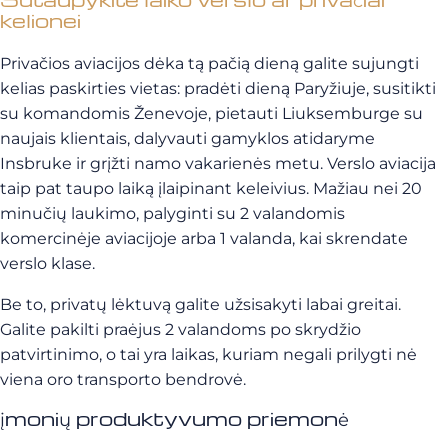
kelionei
Privačios aviacijos dėka tą pačią dieną galite sujungti
kelias paskirties vietas: pradėti dieną Paryžiuje, susitikti
su komandomis Ženevoje, pietauti Liuksemburge su
naujais klientais, dalyvauti gamyklos atidaryme
Insbruke ir grįžti namo vakarienės metu. Verslo aviacija
taip pat taupo laiką įlaipinant keleivius. Mažiau nei 20
minučių laukimo, palyginti su 2 valandomis
komercinėje aviacijoje arba 1 valanda, kai skrendate
verslo klase.
Be to, privatų lėktuvą galite užsisakyti labai greitai.
Galite pakilti praėjus 2 valandoms po skrydžio
patvirtinimo, o tai yra laikas, kuriam negali prilygti nė
viena oro transporto bendrovė.
įmonių produktyvumo priemonė