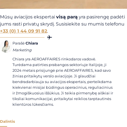
Mūsų aviacijos ekspertai
visą parą
yra pasirengę padėti
jums rasti privatų skrydį. Susisiekite su mumis telefonu
+33 (0) 1 44 09 91 82
.
Parašė
Chiara
Marketing
Chiara yra AEROAFFAIRES rinkodaros vadovė.
Turėdama patirties prabangos sektoriuje Italijoje, ji
2024 metais prisijungė prie AEROAFFAIRES, kad savo
žinias pritaikytų verslo aviacijoje. Ji glaudžiai
bendradarbiauja su aviacijos ekspertais, perteikdama
kiekvienai misijai būdingus operacinius, reguliacinius
ir žmogiškuosius iššūkius. Ji teikia pirmenybę aiškiai ir
tiksliai komunikacijai, pritaikytai reiklios tarptautinės
klientūros lūkesčiams.
Dalintis