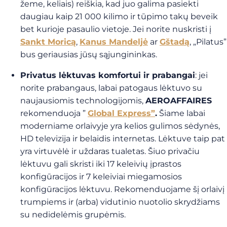
žeme, keliais) reiškia, kad juo galima pasiekti
daugiau kaip 21 000 kilimo ir tūpimo takų beveik
bet kurioje pasaulio vietoje. Jei norite nuskristi į
Sankt Moricą
,
Kanus Mandeljė
ar
Gštadą
, „Pilatus”
bus geriausias jūsų sąjungininkas.
Privatus lėktuvas komfortui ir prabangai
: jei
norite prabangaus, labai patogaus lėktuvo su
naujausiomis technologijomis,
AEROAFFAIRES
rekomenduoja ”
Global Express”
.
Šiame labai
moderniame orlaivyje yra kelios gulimos sėdynės,
HD televizija ir belaidis internetas. Lėktuve taip pat
yra virtuvėlė ir uždaras tualetas. Šiuo privačiu
lėktuvu gali skristi iki 17 keleivių įprastos
konfigūracijos ir 7 keleiviai miegamosios
konfigūracijos lėktuvu. Rekomenduojame šį orlaivį
trumpiems ir (arba) vidutinio nuotolio skrydžiams
su nedidelėmis grupėmis.