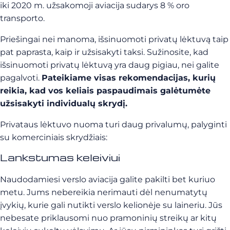
iki 2020 m. užsakomoji aviacija sudarys 8 % oro
transporto.
Priešingai nei manoma, išsinuomoti privatų lėktuvą taip
pat paprasta, kaip ir užsisakyti taksi. Sužinosite, kad
išsinuomoti privatų lėktuvą yra daug pigiau, nei galite
pagalvoti.
Pateikiame visas rekomendacijas, kurių
reikia, kad vos keliais paspaudimais galėtumėte
užsisakyti individualų skrydį.
Privataus lėktuvo nuoma turi daug privalumų, palyginti
su komerciniais skrydžiais:
Lankstumas keleiviui
Naudodamiesi verslo aviacija galite pakilti bet kuriuo
metu. Jums nebereikia nerimauti dėl nenumatytų
įvykių, kurie gali nutikti verslo kelionėje su laineriu. Jūs
nebesate priklausomi nuo pramoninių streikų ar kitų