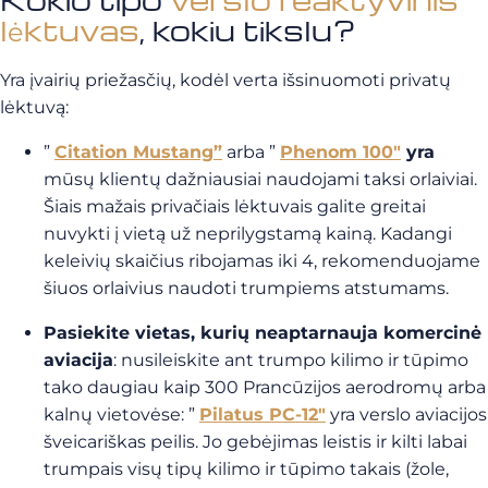
lėktuvas
, kokiu tikslu?
Yra įvairių priežasčių, kodėl verta išsinuomoti privatų
lėktuvą:
”
Citation Mustang”
arba ”
Phenom 100″
yra
mūsų klientų dažniausiai naudojami taksi orlaiviai.
Šiais mažais privačiais lėktuvais galite greitai
nuvykti į vietą už neprilygstamą kainą. Kadangi
keleivių skaičius ribojamas iki 4, rekomenduojame
šiuos orlaivius naudoti trumpiems atstumams.
Pasiekite vietas, kurių neaptarnauja komercinė
aviacija
: nusileiskite ant trumpo kilimo ir tūpimo
tako daugiau kaip 300 Prancūzijos aerodromų arba
kalnų vietovėse: ”
Pilatus PC-12″
yra verslo aviacijos
šveicariškas peilis. Jo gebėjimas leistis ir kilti labai
trumpais visų tipų kilimo ir tūpimo takais (žole,