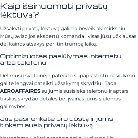
Kaip išsinuomoti privatų
lėktuvą?
Užsakyti privatų lėktuvą galima beveik akimirksniu.
Mūsų aviacijos ekspertų komanda į visas jūsų užklausas
dėl kainos atsakys per itin trumpą laiką.
Optimizuotas pasiūlymas internetu
arba telefonu
Dėl mūsų svetainėje pateikto supaprastinto pasiūlymo
galite lengvai pateikti užsakymą skrydžiui. Tada
AEROAFFAIRES
su jumis susisieks telefonu ir aptars
tikslias skrydžio detales bei įvairias jums siūlomas
galimybes.
Jūs pasirenkate oro uostą ir jums
tinkamiausią privatų lėktuvą