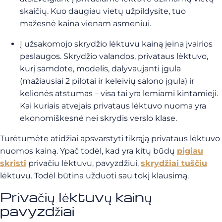
skaičių. Kuo daugiau vietų užpildysite, tuo
mažesnė kaina vienam asmeniui.
Į užsakomojo skrydžio lėktuvu kainą įeina įvairios
paslaugos. Skrydžio valandos, privataus lėktuvo,
kurį samdote, modelis, dalyvaujanti įgula
(mažiausiai 2 pilotai ir keleivių salono įgula) ir
kelionės atstumas – visa tai yra lemiami kintamieji.
Kai kuriais atvejais privataus lėktuvo nuoma yra
ekonomiškesnė nei skrydis verslo klase.
Turėtumėte atidžiai apsvarstyti tikrąją privataus lėktuvo
nuomos kainą. Ypač todėl, kad yra kitų būdų
pigiau
skristi
privačiu lėktuvu, pavyzdžiui,
skrydžiai tuščiu
lėktuvu. Todėl būtina užduoti sau tokį klausimą.
Privačių lėktuvų kainų
pavyzdžiai