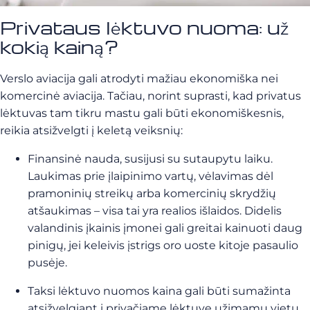
Privataus lėktuvo nuoma: už
kokią kainą?
Verslo aviacija gali atrodyti mažiau ekonomiška nei
komercinė aviacija. Tačiau, norint suprasti, kad privatus
lėktuvas tam tikru mastu gali būti ekonomiškesnis,
reikia atsižvelgti į keletą veiksnių:
Finansinė nauda, susijusi su sutaupytu laiku.
Laukimas prie įlaipinimo vartų, vėlavimas dėl
pramoninių streikų arba komercinių skrydžių
atšaukimas – visa tai yra realios išlaidos. Didelis
valandinis įkainis įmonei gali greitai kainuoti daug
pinigų, jei keleivis įstrigs oro uoste kitoje pasaulio
pusėje.
Taksi lėktuvo nuomos kaina gali būti sumažinta
atsižvelgiant į privačiame lėktuve užimamų vietų