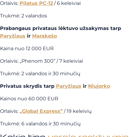
Orlaivis:
Pilatus PC-12
/ 6 keleiviai
Trukmė: 2 valandos
Prabangaus privataus lėktuvo užsakymas tarp
Paryžiaus
ir
Marakešo
Kaina nuo 12 000 EUR
Orlaivis: „Phenom 300” / 7 keleiviai
Trukmė: 2 valandos ir 30 minučių
Privatus skrydis tarp
Paryžiaus
ir
Niujorko
Kainos nuo 60 000 EUR
Orlaivis:
„Global Express”
/ 19 keleivių
Trukmė: 6 valandos ir 30 minučių
Kokio tipo
verslo reaktyvinis