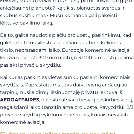
keleivių sukeltų vėlavimų. Ar jūsų pirmininkas turi grįžti
anksčiau nei planuota? Ką tik suplanuotas svarbus ir
skubus susitikimas? Mūsų komanda gali pakeisti
lėktuvo pakilimo laiką.
Be to, galite naudotis plačiu oro uostų pasirinkimu, kad
galėtumėte nusileisti kuo arčiau galutinio kelionės
tikslo, neprarasdami laiko. Europoje komercinė aviacija
leidžia nusileisti 300 oro uostų, o 3 000 oro uostų galima
pasiekti privačiu skrydžiu.
Kai kurias paskirties vietas sunku pasiekti komerciniais
skrydžiais. Paprastai jums teks daryti vieną ar daugiau
tarpinių nusileidimų. Išsinuomoję privatų lėktuvą iš
AEROAFFAIRES
, galėsite atvykti tiesiai į paskirties vietą,
negaišdami laiko tranzitiniame oro uoste. Pavyzdžiui, 2/3
privačių skrydžių vykdomi maršrutais, kuriais nevyksta
komercinė aviacija.
Sutaupykite laiko verslo ar privačiai