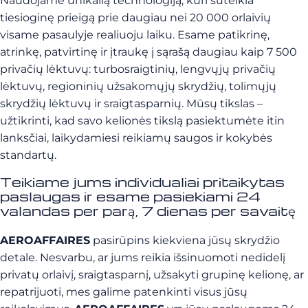
Naudojame unikalią technologiją, kuri suteikia
tiesioginę prieigą prie daugiau nei 20 000 orlaivių
visame pasaulyje realiuoju laiku. Esame patikrinę,
atrinkę, patvirtinę ir įtraukę į sąrašą daugiau kaip 7 500
privačių lėktuvų: turbosraigtinių, lengvųjų privačių
lėktuvų, regioninių užsakomųjų skrydžių, tolimųjų
skrydžių lėktuvų ir sraigtasparnių. Mūsų tikslas –
užtikrinti, kad savo kelionės tikslą pasiektumėte itin
lanksčiai, laikydamiesi reikiamų saugos ir kokybės
standartų.
Teikiame jums individualiai pritaikytas
paslaugas ir esame pasiekiami 24
valandas per parą, 7 dienas per savaitę
AEROAFFAIRES
pasirūpins kiekviena jūsų skrydžio
detale. Nesvarbu, ar jums reikia išsinuomoti nedidelį
privatų orlaivį, sraigtasparnį, užsakyti grupinę kelionę, ar
repatrijuoti, mes galime patenkinti visus jūsų