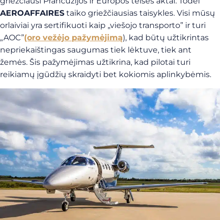
griežčiausi Prancūzijos ir Europos teisės aktai. Todėl
AEROAFFAIRES
taiko griežčiausias taisykles. Visi mūsų
orlaiviai yra sertifikuoti kaip „viešojo transporto” ir turi
„AOC”
(oro vežėjo pažymėjimą
), kad būtų užtikrintas
nepriekaištingas saugumas tiek lėktuve, tiek ant
žemės. Šis pažymėjimas užtikrina, kad pilotai turi
reikiamų įgūdžių skraidyti bet kokiomis aplinkybėmis.