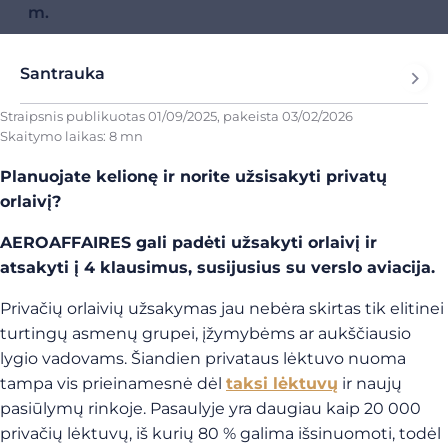
m.
Santrauka
Straipsnis publikuotas
01/09/2025
, pakeista
03/02/2026
Skaitymo laikas: 8 mn
Planuojate kelionę ir norite užsisakyti privatų
orlaivį?
AEROAFFAIRES gali padėti užsakyti orlaivį ir
atsakyti į 4 klausimus, susijusius su verslo aviacija.
Privačių orlaivių užsakymas jau nebėra skirtas tik elitinei
turtingų asmenų grupei, įžymybėms ar aukščiausio
lygio vadovams. Šiandien privataus lėktuvo nuoma
tampa vis prieinamesnė dėl
taksi lėktuvų
ir naujų
pasiūlymų rinkoje. Pasaulyje yra daugiau kaip 20 000
privačių lėktuvų, iš kurių 80 % galima išsinuomoti, todėl