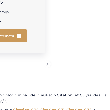
io
omija
h
internetu
ono pločio ir nedidelio aukščio Citation jet CJ yra idealus
m/h.
kie kaip
Citation CJ4
,
Citation CJ1
,
Citation CJ2
ir