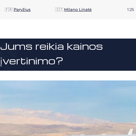
🇫🇷
Paryžius
🇮🇹
Milano Linatė
1:25
Jums reikia kainos
įvertinimo?