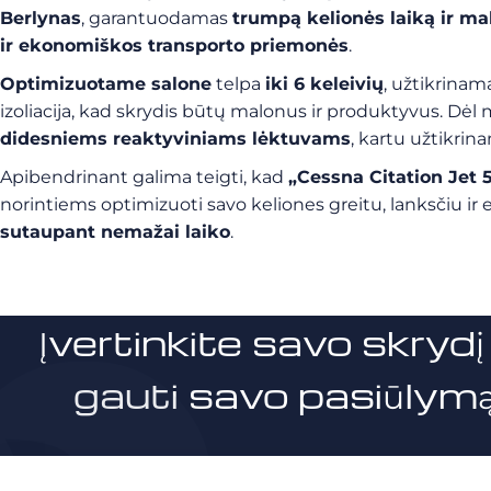
Berlynas
, garantuodamas
trumpą kelionės laiką ir m
ir ekonomiškos transporto priemonės
.
Optimizuotame salone
telpa
iki 6 keleivių
, užtikrina
izoliacija, kad skrydis būtų malonus ir produktyvus. Dėl
didesniems reaktyviniams lėktuvams
, kartu užtikrin
Apibendrinant galima teigti, kad
„Cessna Citation Jet 
norintiems optimizuoti savo keliones greitu, lanksčiu ir e
sutaupant nemažai laiko
.
Įvertinkite savo skrydį 
gauti savo pasiūlymą 