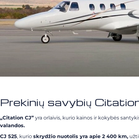
Prekinių savybių Citati
„Citation CJ”
yra
orlaivis, kurio kainos ir kokybės santyki
valandos.
CJ 525
, kurio
skrydžio nuotolis yra apie 2 400 km,
užti