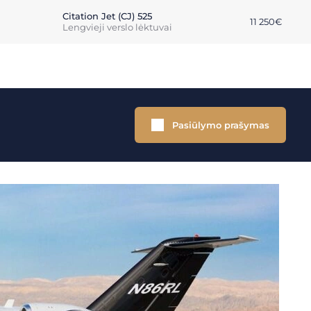
Citation Jet (CJ) 525
11 250€
Lengvieji verslo lėktuvai
Pasiūlymo prašymas