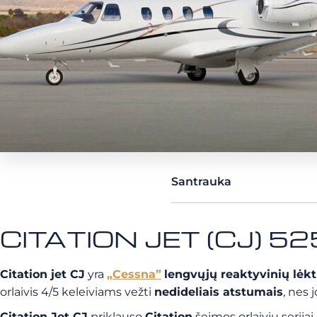
Santrauka
CITATION JET (CJ) 525
Citation jet CJ
yra
„Cessna”
lengvųjų reaktyvinių lėk
orlaivis 4/5 keleiviams vežti
nedideliais atstumais
, nes 
Citation Jet CJ
priklauso
Citation
šeimos orlaivių serijai