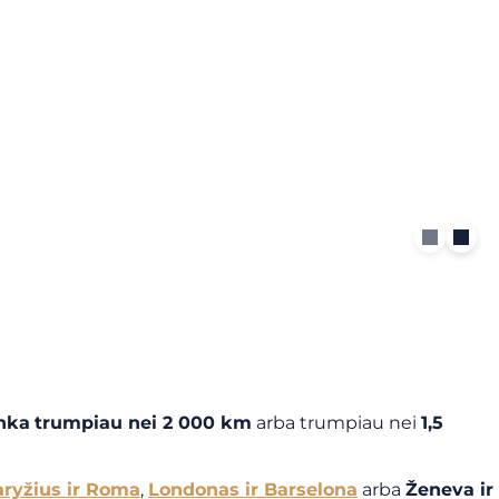
nka
trumpiau nei 2 000 km
arba trumpiau nei
1,5
ryžius ir Roma
,
Londonas ir Barselona
arba
Ženeva ir