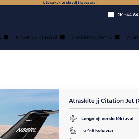
Užsisakykite skrydį šią vasarą!
JK
+44 84
s
Privatūs lėktuvai
Paskirties vietos
Api
aktyvinių lėktuvų (5 - 8 vietos)
→
Citation Jet (CJ) 525
 525 : Privačių l
Atraskite jį Citation Jet 
Lengvieji verslo lėktuvai
Iki
4-5 keleiviai