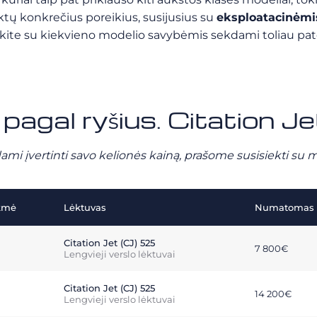
iktų konkrečius poreikius, susijusius su
eksploatacinėmi
nkite su kiekvieno modelio savybėmis sekdami toliau pate
 pagal ryšius. Citation J
ami įvertinti savo kelionės kainą, prašome susisiekti su 
kmė
Lėktuvas
Numatomas t
Citation Jet (CJ) 525
7 800€
Lengvieji verslo lėktuvai
Citation Jet (CJ) 525
14 200€
Lengvieji verslo lėktuvai