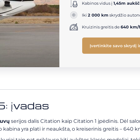
Kabinos vidus į
1,45m aukšč
Iki
2 000 km
skrydžio auton
Kruizinis greitis de
640 km/
Įvertinkite savo skrydį 
: įvadas
tuvų
serijos dalis Citation
kaip Citation 1 įpėdinis. Dėl sal
jo kabina yra plati ir neaukšta, o kreiserinis greitis – 640 k
, kuriai taip pat priklauso kiti aukštos klasės modeliai, to