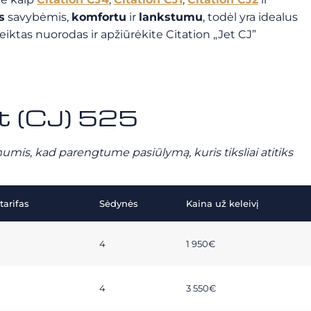
s
savybėmis,
komfortu
ir
lankstumu
, todėl yra idealus
iktas nuorodas ir apžiūrėkite Citation „Jet CJ”
et (CJ) 525
mumis, kad parengtume pasiūlymą, kuris tiksliai atitiks
arifas
Sėdynės
Kaina už keleivį
4
1 950€
4
3 550€