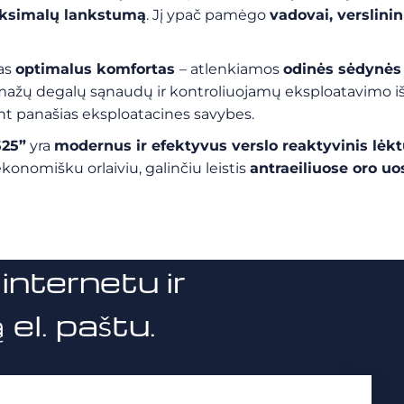
aksimalų lankstumą
. Jį ypač pamėgo
vadovai, verslinin
mas
optimalus komfortas
– atlenkiamos
odinės sėdynė
 mažų degalų sąnaudų ir kontroliuojamų eksploatavimo išl
ant panašias eksploatacines savybes.
525”
yra
modernus ir efektyvus verslo reaktyvinis lėk
konomišku orlaiviu, galinčiu leistis
antraeiliuose oro u
internetu ir
el. paštu.