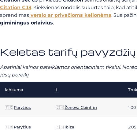
Citation CJ3
. Kiekvienas modelis sukurtas taip, kad atit
sprendimas
verslo
ar privačioms
kelionėms
. Susipaži
giminingus orlaivius
.
Keletas tarifų pavyzdžių
Apatiniai kainos pateikiamos orientaciniam tikslui. Norėd
jūsų poreikį.
lahkuma
Į
Tru
🇫🇷
Paryžius
🇨🇭
Ženeva Cointrin
1:00
🇫🇷
Paryžius
🇪🇸
Ibiza
2:05