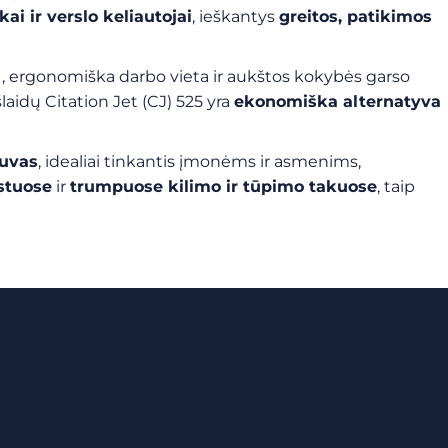
kai ir verslo keliautojai
, ieškantys
greitos, patikimos
s
, ergonomiška darbo vieta ir aukštos kokybės garso
aidų Citation Jet (CJ) 525 yra
ekonomiška alternatyva
tuvas
, idealiai tinkantis įmonėms ir asmenims,
ostuose
ir
trumpuose kilimo ir tūpimo takuose
, taip