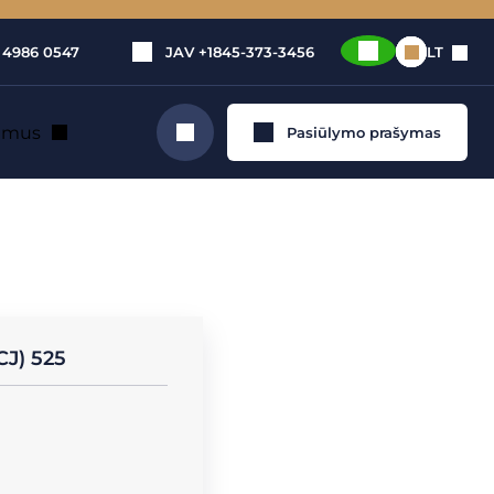
 4986 0547
JAV
+1845-373-3456
LT
e mus
Pasiūlymo prašymas
Ieškoti
ėktuvų
(CJ) 525