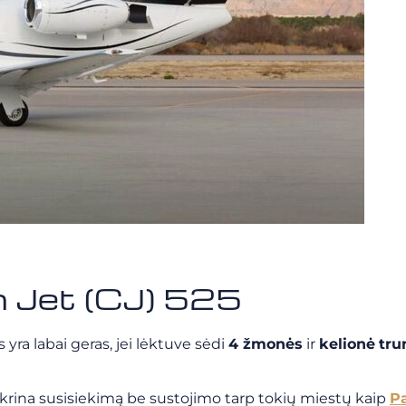
on Jet (CJ) 525
s yra labai geras, jei lėktuve sėdi
4 žmonės
ir
kelionė
tru
krina susisiekimą be sustojimo tarp tokių miestų kaip
Pa