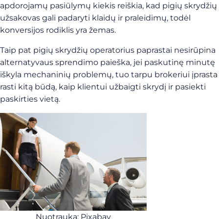
apdorojamų pasiūlymų kiekis reiškia, kad pigių skrydžių
užsakovas gali padaryti klaidų ir praleidimų, todėl
konversijos rodiklis yra žemas.
Taip pat pigių skrydžių operatorius paprastai nesirūpina
alternatyvaus sprendimo paieška, jei paskutinę minutę
iškyla mechaninių problemų, tuo tarpu brokeriui įprasta
rasti kitą būdą, kaip klientui užbaigti skrydį ir pasiekti
paskirties vietą.
Nuotrauka: Pixabay