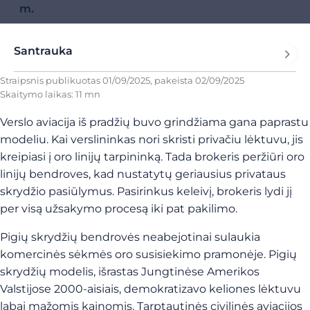
m.
Santrauka
Straipsnis publikuotas
01/09/2025
, pakeista
02/09/2025
Skaitymo laikas: 11 mn
Verslo aviacija iš pradžių buvo grindžiama gana paprastu
modeliu. Kai verslininkas nori skristi privačiu lėktuvu, jis
kreipiasi į oro linijų tarpininką. Tada brokeris peržiūri oro
linijų bendroves, kad nustatytų geriausius privataus
skrydžio pasiūlymus. Pasirinkus keleivį, brokeris lydi jį
per visą užsakymo procesą iki pat pakilimo.
Pigių skrydžių bendrovės neabejotinai sulaukia
komercinės sėkmės oro susisiekimo pramonėje. Pigių
skrydžių modelis, išrastas Jungtinėse Amerikos
Valstijose 2000-aisiais, demokratizavo keliones lėktuvu
labai mažomis kainomis. Tarptautinės civilinės aviacijos