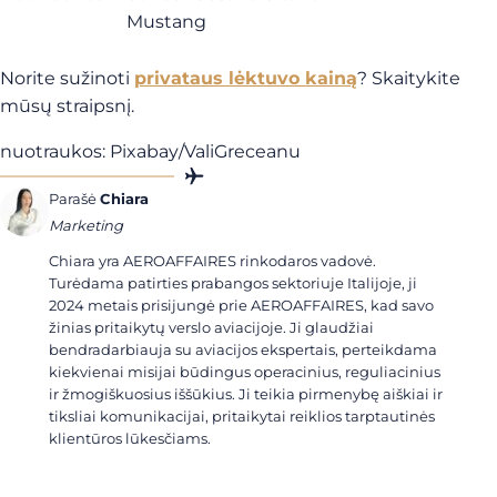
Mustang
Norite sužinoti
privataus lėktuvo kainą
? Skaitykite
mūsų straipsnį.
nuotraukos: Pixabay/ValiGreceanu
Parašė
Chiara
Marketing
Chiara yra AEROAFFAIRES rinkodaros vadovė.
Turėdama patirties prabangos sektoriuje Italijoje, ji
2024 metais prisijungė prie AEROAFFAIRES, kad savo
žinias pritaikytų verslo aviacijoje. Ji glaudžiai
bendradarbiauja su aviacijos ekspertais, perteikdama
kiekvienai misijai būdingus operacinius, reguliacinius
ir žmogiškuosius iššūkius. Ji teikia pirmenybę aiškiai ir
tiksliai komunikacijai, pritaikytai reiklios tarptautinės
klientūros lūkesčiams.