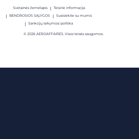
Svetainės žemėlapis
Teisinė informacija
BENDROSIOS SĄLYGOS
Susisiekite su mumis
Sankcijų laikymosi politika
© 2026 AEROAFFAIRES. Visos teisės saugomos.