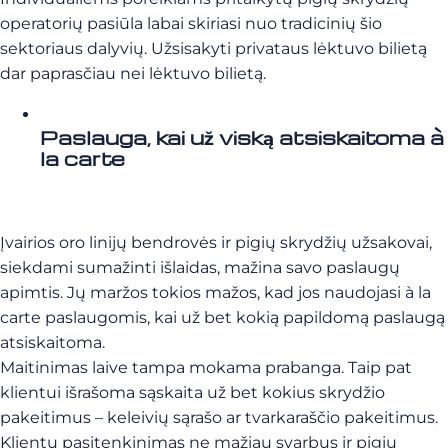
operatorių pasiūla labai skiriasi nuo tradicinių šio
sektoriaus dalyvių. Užsisakyti privataus lėktuvo bilietą
dar paprasčiau nei lėktuvo bilietą.
Paslauga, kai už viską atsiskaitoma à
la carte
Įvairios oro linijų bendrovės ir pigių skrydžių užsakovai,
siekdami sumažinti išlaidas, mažina savo paslaugų
apimtis. Jų maržos tokios mažos, kad jos naudojasi à la
carte paslaugomis, kai už bet kokią papildomą paslaugą
atsiskaitoma.
Maitinimas laive tampa mokama prabanga. Taip pat
klientui išrašoma sąskaita už bet kokius skrydžio
pakeitimus – keleivių sąrašo ar tvarkaraščio pakeitimus.
Klientų pasitenkinimas ne mažiau svarbus ir pigių