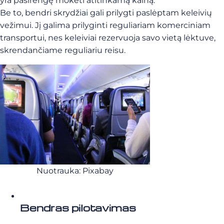
yra pasirengę mokėti atitinkamą kainą.
Be to, bendri skrydžiai gali prilygti paslėptam keleivių
vežimui. Jį galima prilyginti reguliariam komerciniam
transportui, nes keleiviai rezervuoja savo vietą lėktuve,
skrendančiame reguliariu reisu.
Nuotrauka: Pixabay
Bendras pilotavimas