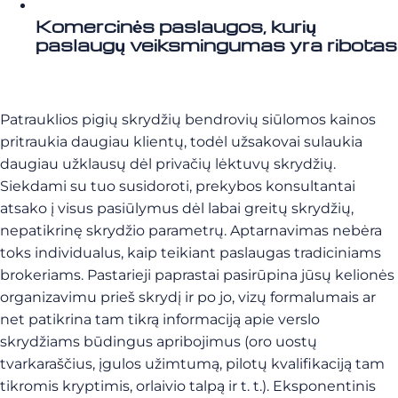
Komercinės paslaugos, kurių
paslaugų veiksmingumas yra ribotas
Patrauklios pigių skrydžių bendrovių siūlomos kainos
pritraukia daugiau klientų, todėl užsakovai sulaukia
daugiau užklausų dėl privačių lėktuvų skrydžių.
Siekdami su tuo susidoroti, prekybos konsultantai
atsako į visus pasiūlymus dėl labai greitų skrydžių,
nepatikrinę skrydžio parametrų. Aptarnavimas nebėra
toks individualus, kaip teikiant paslaugas tradiciniams
brokeriams. Pastarieji paprastai pasirūpina jūsų kelionės
organizavimu prieš skrydį ir po jo, vizų formalumais ar
net patikrina tam tikrą informaciją apie verslo
skrydžiams būdingus apribojimus (oro uostų
tvarkaraščius, įgulos užimtumą, pilotų kvalifikaciją tam
tikromis kryptimis, orlaivio talpą ir t. t.). Eksponentinis