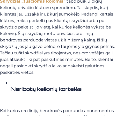
Skrydžiai „tuščiomis kojomis”
tapo puikiu pigių
kelionių privačiu lėktuvu sprendimu. Tai skrydis, kurį
klientas jau užsakė ir už kurį sumokėjo. Kadangi kartais
lėktuvą reikia perkelti pas klientą skrydžiui arba po
skrydžio pakeisti jo vietą, kai kurios kelionės vyksta be
keleivių. Šių skrydžių metu privačios oro linijų
bendrovės parduoda vietas už itin žemą kainą. Iš šių
skrydžių jos jau gavo pelno, o tai joms yra grynas pelnas.
Tačiau tušti skrydžiai yra ribojantys, nes oro vežėjas gali
juos atšaukti iki pat paskutinės minutės. Be to, klientai
negali pasirinkti skrydžio laiko ar pakeisti galutinės
paskirties vietos.
Neribotų kelionių kortelės
Kai kurios oro linijų bendrovės parduoda abonementus