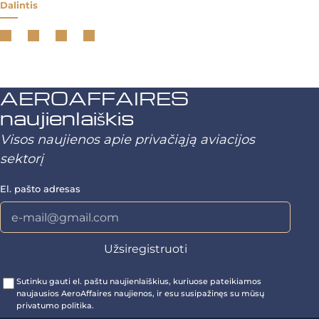
Dalintis
AEROAFFAIRES
naujienlaiškis
Visos naujienos apie privačiąją aviacijos
sektorį
El. pašto adresas
Sutinku gauti el. paštu naujienlaiškius, kuriuose pateikiamos
naujausios AeroAffaires naujienos, ir esu susipažinęs su mūsų
privatumo politika.