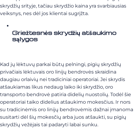
skrydžių srityje, tačiau skrydžio kaina yra svarbiausias
veiksnys, nes dėl jos klientai sugrįžta.
Griežtesnės skrydžių atšaukimo
sąlygos
Kad jų lėktuvų parkai būtų pelningi, pigių skrydžių
privačiais lėktuvais oro linijų bendrovės skraidina
daugiau orlaivių nei tradiciniai operatoriai. Jei skrydis
atšaukiamas likus nedaug laiko iki skrydžio, oro
transporto bendrovė patiria didelių nuostolių. Todėl šie
operatoriai taiko didelius atšaukimo mokesčius. Ir nors
su tradicinėmis oro linijų bendrovėmis dažnai įmanoma
susitarti dėl šių mokesčių arba juos atšaukti, su pigių
skrydžių vežėjais tai padaryti labai sunku.