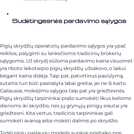
Sudėtingesnės pardavimo sąlygos
Pigių skrydžių operatorių pardavimo sąlygos yra ypač
reiklios, palyginti su lanksčiomis tradicinių brokerių
sąlygomis. Už skrydį siūloma pardavimo kaina visuomet
yra riboto laikotarpio pigių skrydžių užsakovo, o laikui
bėgant kaina didėja. Taip pat, patvirtinus pasiūlymą,
sutartis turi būti pasirašyta labai greitai, jei ne iš karto.
Galiausiai, mokėjimo sąlygos taip pat yra griežtesnės.
Pigių skrydžių tarpininkai prašo sumokėti likus kelioms
dienoms iki skrydžio, nes jų grynųjų pinigų srautai yra
griežtesni. Kita vertus, tradicinis tarpininkas gali
sumokėti avansą arba mokėti dalimis po skrydžio.
Todėl pigių paslaugų modelis sunkiai prisitaiko prie