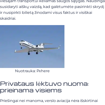
viešajam transportui keliamas saugos sąlygas. Naudinga
susidaryti aiškų vaizdą, kad galėtumėte pasirinkti skrydį
ir nusipirkti bilietą žinodami visus faktus ir visiškai
skaidriai.
Nuotrauka: Pxhere
Privataus lėktuvo nuoma:
prieinama visiems
Priešingai nei manoma, verslo aviacija nėra išskirtinai