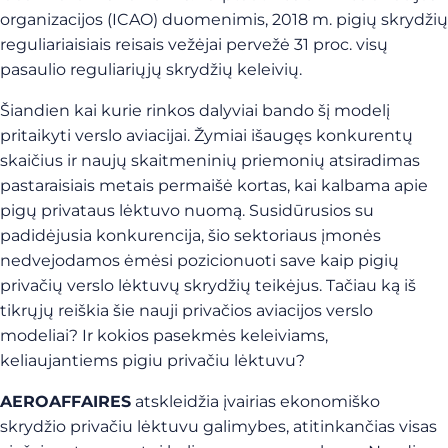
organizacijos (ICAO) duomenimis, 2018 m. pigių skrydžių
reguliariaisiais reisais vežėjai pervežė 31 proc. visų
pasaulio reguliariųjų skrydžių keleivių.
Šiandien kai kurie rinkos dalyviai bando šį modelį
pritaikyti verslo aviacijai. Žymiai išaugęs konkurentų
skaičius ir naujų skaitmeninių priemonių atsiradimas
pastaraisiais metais permaišė kortas, kai kalbama apie
pigų privataus lėktuvo nuomą. Susidūrusios su
padidėjusia konkurencija, šio sektoriaus įmonės
nedvejodamos ėmėsi pozicionuoti save kaip pigių
privačių verslo lėktuvų skrydžių teikėjus. Tačiau ką iš
tikrųjų reiškia šie nauji privačios aviacijos verslo
modeliai? Ir kokios pasekmės keleiviams,
keliaujantiems pigiu privačiu lėktuvu?
AEROAFFAIRES
atskleidžia įvairias ekonomiško
skrydžio privačiu lėktuvu galimybes, atitinkančias visas