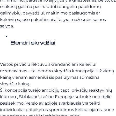
minimumu, pardavimo sąlygos yra griežtesnės, be to, už
mokestį galima pasinaudoti daugeliu papildomų
galimybių, pavyzdžiui, maitinimo paslaugomis ar
keleivių sąrašo pakeitimais. Tai yra mažesnės kainos
sąlyga.
Bendri skrydžiai
Vietos privačiu lėktuvu skrendančiam keleiviui
rezervavimas – tai bendro skrydžio koncepcija. Už vieną
kainą vienam asmeniui šis pasiūlymas sumažina
skrydžio kainą.
Ši koncepcija turėjo ambicijų tapti privačių reaktyvinių
lėktuvų „Blablacar”, tačiau Europoje sulaukė nedidelio
pasisekimo. Verslo aviacijoje svarbiausia yra teikti
individualiai pritaikytus sprendimus keliautojams, kurie