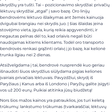
skrydžių yra tušti. Tai – pozicionavimo skrydžiai: privačių
lėktuvų skrydžiai „atgal” į savo bazę. Oro linijų
bendrovėms lėktuvo išlaikymas ant žemės kainuoja
dvigubai brangiau nei skrydis juo. Į šias išlaidas įeina
stovėjimo vieta, įgula, kurią reikia apgyvendinti, ir
negautas pelnas dėl to, kad orlaivis negali būti
naudojamas kitiems klientams. Todėl oro transporto
bendrovės renkasi grąžinti orlaivį į jo bazę, kai kelionė
trunka ilgiau nei 2 dienas.
Atsižvelgdama į tai, bendrovė nusprendė kuo geriau
išnaudoti šiuos skrydžius siūlydama pigias keliones
įvairiais privačiais lėktuvais. Pavyzdžiui, skrydį iš
Paryžiaus į Kanus arba iš Londono į Paryžių galite įsigyti
vos už 200 eurų. Puikiai atitinka jūsų biudžetą!
Nors šios mažos kainos yra patrauklios, jos turi keletą
trūkumų: lankstumo trūkumas (tvarkaraščiai, lėktuvų