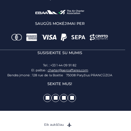
SAUGŪS MOKĖJIMAI PER
SUSISIEKITE SU MUMIS
Tel. : +33 1 44 09 91 82
El. paštas :
charter@aeroaffaires.com
Bendra įmonė : 128 rue de la Boétie 75008 Paryžius PRANCŪZIJA
SEKITE MUS!
Eik aukščiau