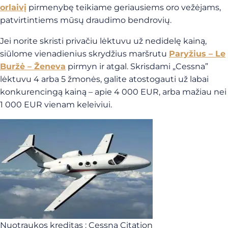
orlaivį
pirmenybę teikiame geriausiems oro vežėjams,
patvirtintiems mūsų draudimo bendrovių.
Jei norite skristi privačiu lėktuvu už nedidelę kainą,
siūlome vienadienius skrydžius maršrutu
Paryžius – Le
Buržė – Ženeva
pirmyn ir atgal. Skrisdami „Cessna”
lėktuvu 4 arba 5 žmonės, galite atostogauti už labai
konkurencingą kainą – apie 4 000 EUR, arba mažiau nei
1 000 EUR vienam keleiviui.
Nuotraukos kreditas : Cessna Citation