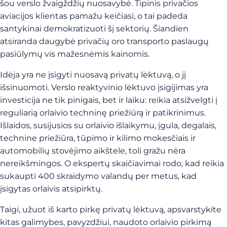
šou verslo žvaigždžių nuosavybė. Tipinis privačios
aviacijos klientas pamažu keičiasi, o tai padeda
santykinai demokratizuoti šį sektorių. Šiandien
atsiranda daugybė privačių oro transporto paslaugų
pasiūlymų vis mažesnėmis kainomis.
Idėja yra ne įsigyti nuosavą privatų lėktuvą, o jį
išsinuomoti. Verslo reaktyvinio lėktuvo įsigijimas yra
investicija ne tik pinigais, bet ir laiku: reikia atsižvelgti į
reguliarią orlaivio techninę priežiūrą ir patikrinimus.
Išlaidos, susijusios su orlaivio išlaikymu, įgula, degalais,
technine priežiūra, tūpimo ir kilimo mokesčiais ir
automobilių stovėjimo aikštele, toli gražu nėra
nereikšmingos. O ekspertų skaičiavimai rodo, kad reikia
sukaupti 400 skraidymo valandų per metus, kad
įsigytas orlaivis atsipirktų.
Taigi, užuot iš karto pirkę privatų lėktuvą, apsvarstykite
kitas galimybes, pavyzdžiui, naudoto orlaivio pirkimą