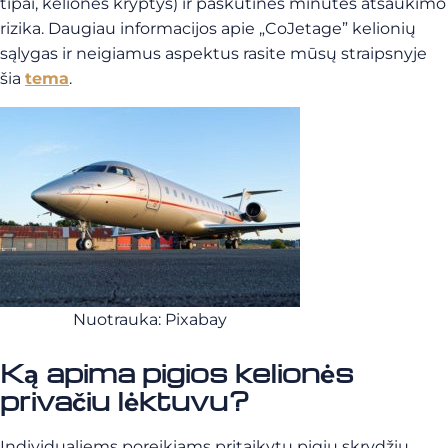
tipai, kelionės kryptys) ir paskutinės minutės atšaukimo
rizika. Daugiau informacijos apie „CoJetage” kelionių
sąlygas ir neigiamus aspektus rasite mūsų straipsnyje
šia
tema
.
Nuotrauka: Pixabay
Ką apima pigios kelionės
privačiu lėktuvu?
Individualiems poreikiams pritaikytų pigių skrydžių