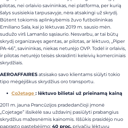
pilotas, nei orlaivio savininkas, nei platforma, per kurią
šalys susisiekia tarpusavyje, nėra atsakingi už skrydį.
Būtent tokiomis aplinkybėmis žuvo futbolininkas
Emiliano Sala, kai jo lėktuvas 2019 m. sausio mėn.
sudužo virš Lamanšo sąsiaurio. Nesvarbu, ar tai būtų
skrydį organizavęs agentas, ar pilotas, ar lėktuvo, „Piper
PA-46”, savininkas, niekas neturėjo OVP. Todėl ir orlaivis,
ir pilotas neturėjo teisės skraidinti keleivių komerciniais
skrydžiais.
AEROAFFAIRES
atsisako savo klientams siūlyti tokio
tipo mėgėjiškus skrydžius oro transportu.
CoJetage
: lėktuvo bilietai už prieinamą kainą
2011 m. jauna Prancūzijos pradedančioji įmonė
„Cojetage” išsikėlė sau uždavinį pasiūlyti prabangius
skrydžius mažesnėmis kainomis. Iššūkis prasidėjo nuo
paprasto pastebėjimo:
40 proc.
privačių lėktuvų