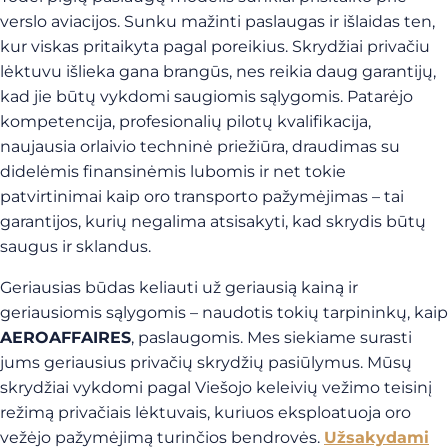
verslo aviacijos. Sunku mažinti paslaugas ir išlaidas ten,
kur viskas pritaikyta pagal poreikius. Skrydžiai privačiu
lėktuvu išlieka gana brangūs, nes reikia daug garantijų,
kad jie būtų vykdomi saugiomis sąlygomis. Patarėjo
kompetencija, profesionalių pilotų kvalifikacija,
naujausia orlaivio techninė priežiūra, draudimas su
didelėmis finansinėmis lubomis ir net tokie
patvirtinimai kaip oro transporto pažymėjimas – tai
garantijos, kurių negalima atsisakyti, kad skrydis būtų
saugus ir sklandus.
Geriausias būdas keliauti už geriausią kainą ir
geriausiomis sąlygomis – naudotis tokių tarpininkų, kaip
AEROAFFAIRES
, paslaugomis. Mes siekiame surasti
jums geriausius privačių skrydžių pasiūlymus. Mūsų
skrydžiai vykdomi pagal Viešojo keleivių vežimo teisinį
režimą privačiais lėktuvais, kuriuos eksploatuoja oro
vežėjo pažymėjimą turinčios bendrovės.
Užsakydami