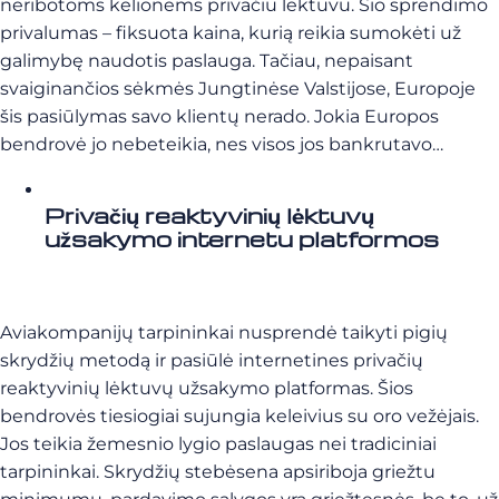
neribotoms kelionėms privačiu lėktuvu. Šio sprendimo
privalumas – fiksuota kaina, kurią reikia sumokėti už
galimybę naudotis paslauga. Tačiau, nepaisant
svaiginančios sėkmės Jungtinėse Valstijose, Europoje
šis pasiūlymas savo klientų nerado. Jokia Europos
bendrovė jo nebeteikia, nes visos jos bankrutavo…
Privačių reaktyvinių lėktuvų
užsakymo internetu platformos
Aviakompanijų tarpininkai nusprendė taikyti pigių
skrydžių metodą ir pasiūlė internetines privačių
reaktyvinių lėktuvų užsakymo platformas. Šios
bendrovės tiesiogiai sujungia keleivius su oro vežėjais.
Jos teikia žemesnio lygio paslaugas nei tradiciniai
tarpininkai. Skrydžių stebėsena apsiriboja griežtu