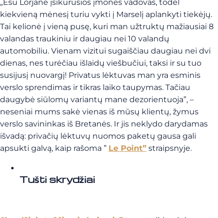
„Esu Lorjane įsikūrusios įmonės vadovas, todėl
kiekvieną mėnesį turiu vykti į Marselį aplankyti tiekėjų.
Tai kelionė į vieną pusę, kuri man užtruktų mažiausiai 8
valandas traukiniu ir daugiau nei 10 valandų
automobiliu. Vienam vizitui sugaiščiau daugiau nei dvi
dienas, nes turėčiau išlaidų viešbučiui, taksi ir su tuo
susijusį nuovargį! Privatus lėktuvas man yra esminis
verslo sprendimas ir tikras laiko taupymas. Tačiau
daugybė siūlomų variantų mane dezorientuoja”, –
neseniai mums sakė vienas iš mūsų klientų, žymus
verslo savininkas iš Bretanės. Ir jis neklydo darydamas
išvadą: privačių lėktuvų nuomos paketų gausa gali
apsukti galvą, kaip rašoma ”
Le Point”
straipsnyje.
Tušti skrydžiai