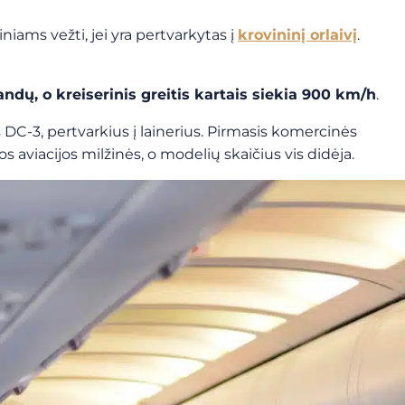
iniams vežti, jei yra pertvarkytas į
krovininį orlaivį
.
andų, o kreiserinis greitis kartais siekia 900 km/h
.
 DC-3, pertvarkius į lainerius. Pirmasis komercinės
s aviacijos milžinės, o modelių skaičius vis didėja.