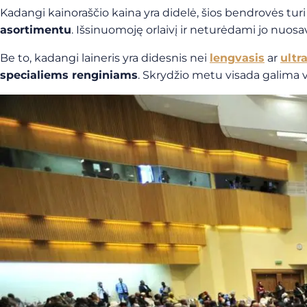
Kadangi kainoraščio kaina yra didelė, šios bendrovės turi 
asortimentu
. Išsinuomoję orlaivį ir neturėdami jo nuosa
Be to, kadangi laineris yra didesnis nei
lengvasis
ar
ultr
specialiems renginiams
. Skrydžio metu visada galima vy