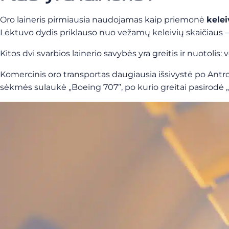
Oro laineris pirmiausia naudojamas kaip priemonė
kelei
Lėktuvo dydis priklauso nuo vežamų keleivių skaičiaus –
Kitos dvi svarbios lainerio savybės yra greitis ir nuotolis: 
Komercinis oro transportas daugiausia išsivystė po Antroj
sėkmės sulaukė „Boeing 707”, po kurio greitai pasirodė „Lo