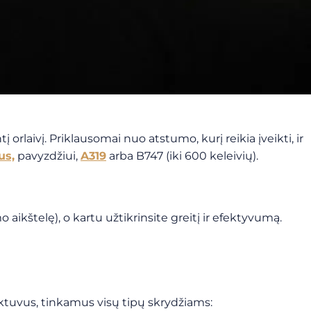
orlaivį. Priklausomai nuo atstumo, kurį reikia įveikti, ir
us,
pavyzdžiui,
A319
arba B747 (iki 600 keleivių).
 aikštelę), o kartu užtikrinsite greitį ir efektyvumą.
ėktuvus, tinkamus visų tipų skrydžiams: