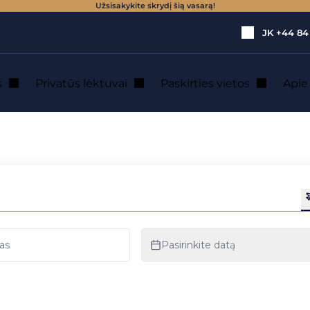
Užsisakykite skrydį šią vasarą!
JK
+44 84
s
Privatūs lėktuvai
Paskirties vietos
Api
kainos