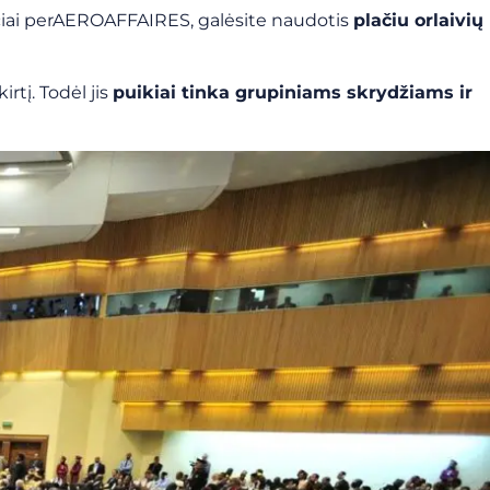
rivačiai perAEROAFFAIRES, galėsite naudotis
plačiu orlaivių
irtį. Todėl jis
puikiai tinka grupiniams skrydžiams ir