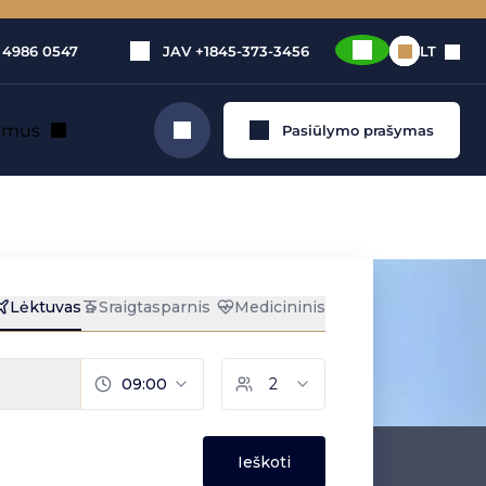
 4986 0547
JAV
+1845-373-3456
LT
e mus
Pasiūlymo prašymas
Ieškoti