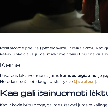
Prisitaikome prie visų pageidavimų ir reikalavimų, kad gal
keleivių skaičiaus, jums užsakome įvairių tipų orlaivius:
r
Kaina
Privataus lėktuvo nuoma jums
kainuos pigiau nei
jo įs
Norėdami sužinoti daugiau, skaitykite
šį straipsnį
.
Kas gali išsinuomoti lėk
Kad ir kokia būtų proga, galime užsakyti jums reikalingą