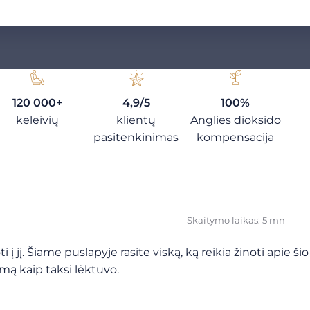
120 000+
4,9/5
100%
keleivių
klientų
Anglies dioksido
pasitenkinimas
kompensacija
Skaitymo laikas: 5 mn
 į jį. Šiame puslapyje rasite viską, ką reikia žinoti apie
omą kaip taksi lėktuvo.