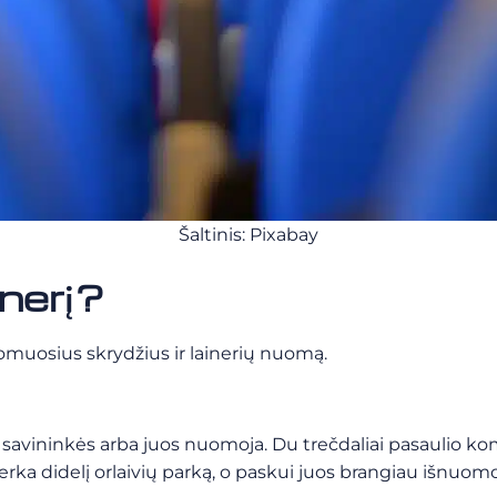
Šaltinis: Pixabay
inerį?
komuosius skrydžius ir lainerių nuomą.
 savininkės arba juos nuomoja. Du trečdaliai pasaulio kom
 perka didelį orlaivių parką, o paskui juos brangiau išnu