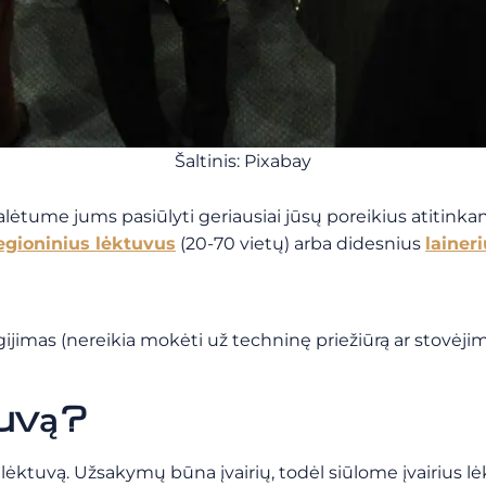
Šaltinis: Pixabay
ėtume jums pasiūlyti geriausiai jūsų poreikius atitinkantį 
egioninius lėktuvus
(20-70 vietų) arba didesnius
laineri
igijimas (nereikia mokėti už techninę priežiūrą ar stovėjimo
tuvą?
 lėktuvą. Užsakymų būna įvairių, todėl siūlome įvairius l