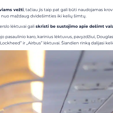
viams vežti
, tačiau jis taip pat gali būti naudojamas krov
 nuo maždaug dvidešimties iki kelių šimtų.
verslo lėktuvai gali
skristi be sustojimo apie dešimt val
o pasaulinio karo, karinius lėktuvus, pavyzdžiui, Douglas
ckheed” ir „Airbus” lėktuvai. Šiandien rinką dalijasi kelio