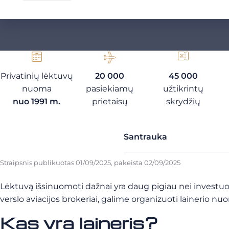
Privatinių lėktuvų
20 000
45 000
nuoma
pasiekiamų
užtikrintų
nuo 1991 m.
prietaisų
skrydžių
Santrauka
Straipsnis publikuotas
01/09/2025
, pakeista
02/09/2025
Lėktuvą išsinuomoti dažnai yra daug pigiau nei investuoti
verslo aviacijos brokeriai, galime organizuoti lainerio nu
Kas yra laineris?