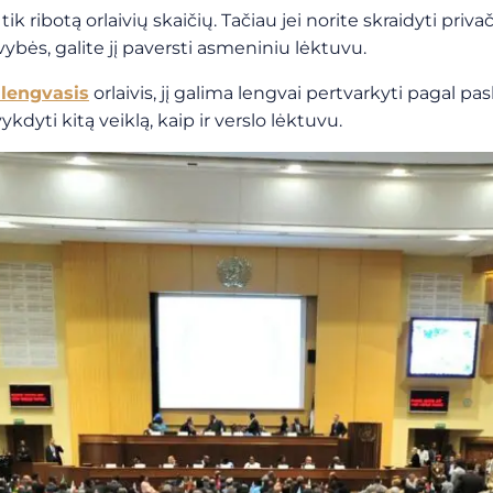
tik ribotą orlaivių skaičių. Tačiau jei norite skraidyti p
vybės, galite jį paversti asmeniniu lėktuvu.
alengvasis
orlaivis, jį galima lengvai pertvarkyti pagal pask
kdyti kitą veiklą, kaip ir verslo lėktuvu.