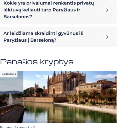
Kokie yra privalumai renkantis privatų
lėktuvą keliauti tarp Paryžiaus ir
Barselonos?
Ar leidžiama skraidinti gyvūnus iš
Paryžiaus į Barseloną?
Panašios kryptys
Kelionės
Privatus lėktuvas į ir iš