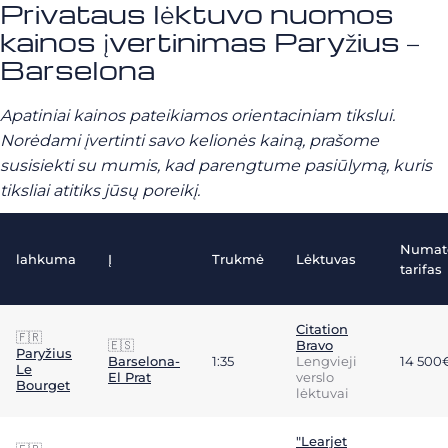
Privataus lėktuvo nuomos
kainos įvertinimas Paryžius –
Barselona
Apatiniai kainos pateikiamos orientaciniam tikslui.
Norėdami įvertinti savo kelionės kainą, prašome
susisiekti su mumis, kad parengtume pasiūlymą, kuris
tiksliai atitiks jūsų poreikį.
Numat
lahkuma
Į
Trukmė
Lėktuvas
tarifas
Citation
🇫🇷
🇪🇸
Bravo
Paryžius
Barselona-
1:35
Lengvieji
14 500
Le
El Prat
verslo
Bourget
lėktuvai
"Learjet