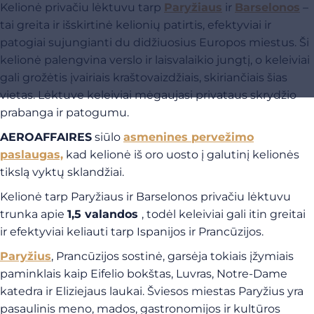
Kelionė privačiu lėktuvu tarp
Paryžiaus
ir
Barselonos
–
tai greita ir išskirtinė kelionių patirtis, efektyviai ir
patogiai sujungianti du didžiuosius Europos miestus. Ši
kelionė palengvina verslo ir laisvalaikio jungtį, o keleiviai
gali grožėtis įvairiais kraštovaizdžiais, skiriančiais šias
vietas. Lėktuve keleiviai mėgaujasi privataus skrydžio
prabanga ir patogumu.
AEROAFFAIRES
siūlo
asmenines pervežimo
paslaugas,
kad kelionė iš oro uosto į galutinį kelionės
tikslą vyktų sklandžiai.
Kelionė tarp Paryžiaus ir Barselonos privačiu lėktuvu
trunka apie
1,5 valandos
, todėl keleiviai gali itin greitai
ir efektyviai keliauti tarp Ispanijos ir Prancūzijos.
Paryžius
, Prancūzijos sostinė, garsėja tokiais įžymiais
paminklais kaip Eifelio bokštas, Luvras, Notre-Dame
katedra ir Eliziejaus laukai. Šviesos miestas Paryžius yra
pasaulinis meno, mados, gastronomijos ir kultūros