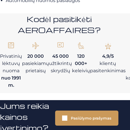
Automobilių nuomos paslaugos
Kodėl pasitikėti
AEROAFFAIRES?
Privatinių
20 000
45 000
120
4,9/5
lėktuvų
pasiekiamų
užtikrintų
000+
klientų
nuoma
prietaisų
skrydžių
keleivių
pasitenkinimas
nuo 1991
k
m.
Jums reikia
kainos
Pasiūlymo prašymas
įvertinimo?