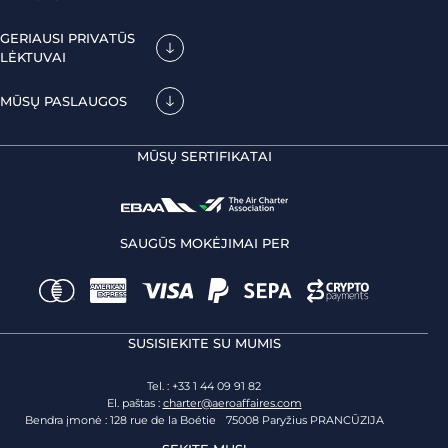
GERIAUSI PRIVATŪS
LĖKTUVAI
MŪSŲ PASLAUGOS
MŪSŲ SERTIFIKATAI
SAUGŪS MOKĖJIMAI PER
SUSISIEKITE SU MUMIS
Tel. : +33 1 44 09 91 82
El. paštas :
charter@aeroaffaires.com
Bendra įmonė : 128 rue de la Boétie 75008 Paryžius PRANCŪZIJA