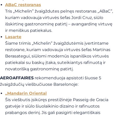
ABaC restoranas
Tris „Michelin” žvaigždutes pelnęs restoranas „ABaC”,
kuriam vadovauja virtuvės šefas Jordi Cruz, siūlo
išskirtinę gastronominę patirtį – avangardinę virtuvę
ir meniškus patiekalus.
Lasarte
Šiame trimis „Michelin” žvaigždutėmis įvertintame
restorane, kuriam vadovauja virtuvės šefas Martínas
Berasategui, siūlomi modernūs ispaniškos virtuvės
patiekalai su baskų įtaka, suteikiantys rafinuotą ir
novatorišką gastronominę patirtį.
AEROAFFAIRES
rekomenduoja apsistoti šiuose 5
žvaigždučių viešbučiuose Barselonoje:
„Mandarin Oriental
Šis viešbutis įsikūręs prestižinėje Passeig de Gracia
gatvėje ir siūlo šiuolaikinio dizaino ir rafinuotos
prabangos derinį. Jis gali pasigirti elegantiškais