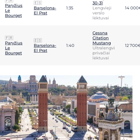
🇫🇷
🇪🇸
30-31
Paryžius
Barselona-
1:35
Lengvieji
14 000
Le
El Prat
verslo
Bourget
lėktuvai
Cessna
🇫🇷
Citation
🇪🇸
Paryžius
Mustang
Barselona-
1:40
12 700
Le
Ultralengvi
El Prat
Bourget
privačiai
lėktuvai