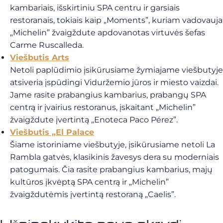
kambariais, išskirtiniu SPA centru ir garsiais
restoranais, tokiais kaip „Moments”, kuriam vadovauja
„Michelin” žvaigždute apdovanotas virtuvės šefas
Carme Ruscalleda.
Viešbutis Arts
Netoli paplūdimio įsikūrusiame žymiajame viešbutyje
atsiveria įspūdingi Viduržemio jūros ir miesto vaizdai.
Jame rasite prabangius kambarius, prabangų SPA
centrą ir įvairius restoranus, įskaitant „Michelin”
žvaigždute įvertintą „Enoteca Paco Pérez”.
Viešbutis „El Palace
Šiame istoriniame viešbutyje, įsikūrusiame netoli La
Rambla gatvės, klasikinis žavesys dera su moderniais
patogumais. Čia rasite prabangius kambarius, majų
kultūros įkvėptą SPA centrą ir „Michelin”
žvaigždutėmis įvertintą restoraną „Caelis”.