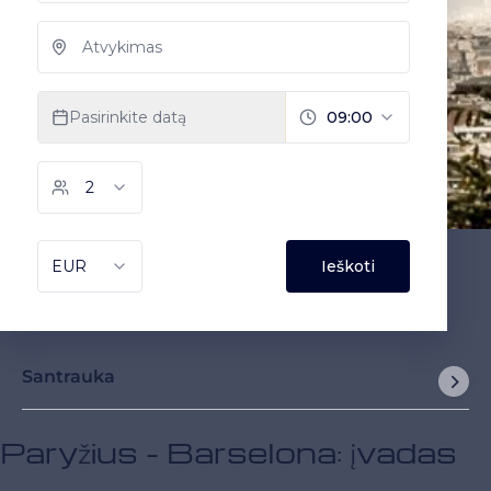
Santrauka
Paryžius - Barselona: įvadas