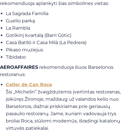
rekomenduoja aplankyti šias simbolines vietas:
La Sagrada Familia
Guelio parką
La Rambla
Gotikinį kvartalą (Barri Gòtic)
Casa Batlló ir Casa Milà (La Pedrera)
Pikaso muziejus
Tibidabo
AEROAFFAIRES
rekomenduoja šiuos Barselonos
restoranus:
Celler de Can Roca
Šis „Michelin” žvaigždutėmis įvertintas restoranas,
įsikūręs Žironoje, maždaug už valandos kelio nuo
Barselonos, dažnai priskiriamas prie geriausių
pasaulio restoranų. Jame, kuriam vadovauja trys
broliai Roca, siūlomi modernūs, išradingi katalonų
virtuvės patiekalai.