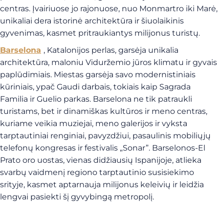
centras. Įvairiuose jo rajonuose, nuo Monmartro iki Marė,
unikaliai dera istorinė architektūra ir šiuolaikinis
gyvenimas, kasmet pritraukiantys milijonus turistų.
Barselona
, Katalonijos perlas, garsėja unikalia
architektūra, maloniu Viduržemio jūros klimatu ir gyvais
paplūdimiais. Miestas garsėja savo modernistiniais
kūriniais, ypač Gaudi darbais, tokiais kaip Sagrada
Familia ir Guelio parkas. Barselona ne tik patraukli
turistams, bet ir dinamiškas kultūros ir meno centras,
kuriame veikia muziejai, meno galerijos ir vyksta
tarptautiniai renginiai, pavyzdžiui, pasaulinis mobiliųjų
telefonų kongresas ir festivalis „Sonar”. Barselonos-El
Prato oro uostas, vienas didžiausių Ispanijoje, atlieka
svarbų vaidmenį regiono tarptautinio susisiekimo
srityje, kasmet aptarnauja milijonus keleivių ir leidžia
lengvai pasiekti šį gyvybingą metropolį.