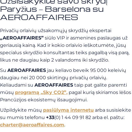
Užsisakykite savo skrydį
Paryžius – Barselona su
AEROAFFAIRES
Privačių orlaivių užsakomųjų skrydžių ekspertai
„AEROAFFAIRES”
siūlo VIP ir asmenines paslaugas už
geriausią kainą. Kad ir kokio orlaivio ieškotumėte, jūsų
specialus skrydžio konsultantas teiks pagalbą visą parą,
likus ne daugiau kaip 2 valandoms iki skrydžio.
Su
AEROAFFAIRES
jau keliavo beveik 95 000 keleivių
daugiau nei 20 000 skirtingų privačių orlaivių.
Keliaudami su
AEROAFFAIRES
taip pat galite paremti
mūsų
programą „Sky CO2”,
pagal kurią skiriamos lėšos
Prancūzijos ekosistemų išsaugojimui.
Užpildykite mūsų
pasiūlymą internetu
arba susisiekite
su mumis telefonu
+33
(0) 1 44 09 91 82 arba el. paštu:
charter@aeroaffaires.com
.