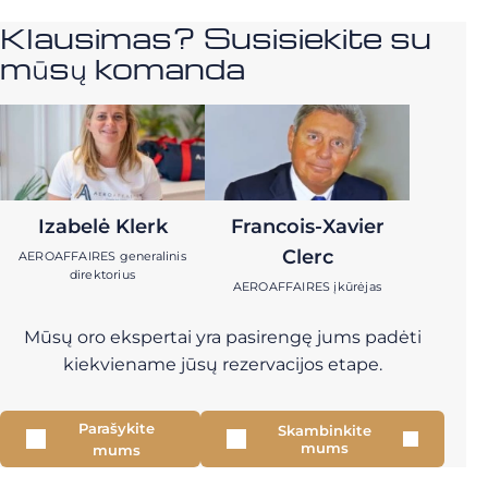
Klausimas? Susisiekite su
mūsų komanda
Izabelė Klerk
Francois-Xavier
Clerc
AEROAFFAIRES generalinis
direktorius
AEROAFFAIRES įkūrėjas
Mūsų oro ekspertai yra pasirengę jums padėti
kiekviename jūsų rezervacijos etape.
Parašykite
Skambinkite
mums
mums