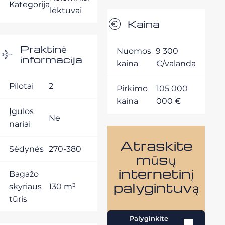
Kategorija
lėktuvai
Kaina
Praktinė
Nuomos
9 300
informacija
kaina
€/valanda
Pilotai
2
Pirkimo
105 000
kaina
000 €
Įgulos
Ne
nariai
Atraskite
Sėdynės
270-380
mūsų
internetinį
Bagažo
palygintuvą
skyriaus
130 m³
tūris
Palyginkite