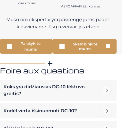
direktorius
AEROAFFAIRES įkūrėjas
Mūsų oro ekspertai yra pasirengę jums padėti
kiekviename jūsų rezervacijos etape.
Parašykite
Skambinkite
mums
mums
Foire aux questions
Koks yra didžiausias DC-10 lėktuvo
greitis?
Kodėl verta išsinuomoti DC-10?