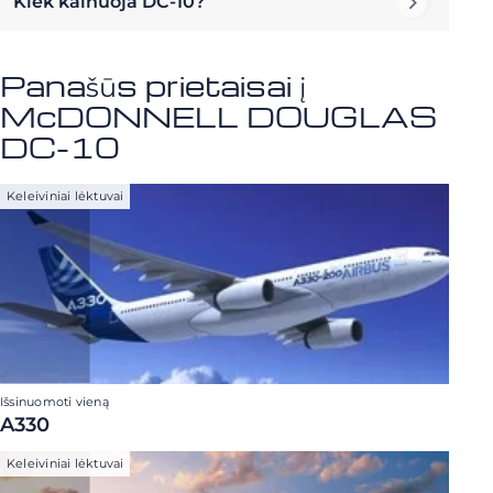
Kiek kainuoja DC-10?
Panašūs prietaisai į
McDONNELL DOUGLAS
DC-10
Keleiviniai lėktuvai
Išsinuomoti vieną
A330
Keleiviniai lėktuvai