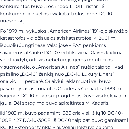
konkurentas buvo „Lockheed L-1011 Tristar”. Ši
konkurencija ir kelios aviakatastrofos lėmė DC-10
nuosmukį.
Po 1979 m. įvykusios „American Airlines” 191-ojo skrydžio
katastrofos – didžiausios aviakatastrofos iki 2001 m.
išpuolių Jungtinėse Valstijose – FAA penkioms
savaitėms atšaukė DC-10 sertifikavimą. Gavęs leidimą
vėl skraidyti, orlaivis nebeturėjo geros reputacijos
visuomenėje, o „American Airlines” nuėjo taip toli, kad
pašalino „DC-10” ženklą nuo „DC-10 Luxury Liners”
orlaivio ir jį perdarė. Orlaiviui reklamuoti vėl buvo
pasamdytas astronautas Charlesas Conradas. 1989 m.
Nigeryje DC-10 buvo susprogdintas, žuvo visi keleiviai ir
įgula. Dėl sprogimo buvo apkaltintas M. Kadafis.
iki 1989 m. buvo pagaminti 386 orlaiviai, iš jų 10 DC-10-
10CF ir 27 DC-10-30CF. Iš DC-10 taip pat buvo gaminami
KC-10 Extender tanklaiviai. Vėliau lėktuvą pakeitė