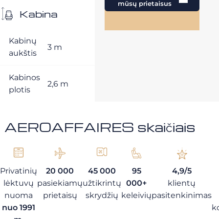
mūsų prietaisus
Kabina
Kabinų
3 m
aukštis
Kabinos
2,6 m
plotis
AEROAFFAIRES skaičiais
Privatinių
20 000
45 000
95
4,9/5
lėktuvų
pasiekiamų
užtikrintų
000+
klientų
nuoma
prietaisų
skrydžių
keleivių
pasitenkinimas
nuo 1991
k