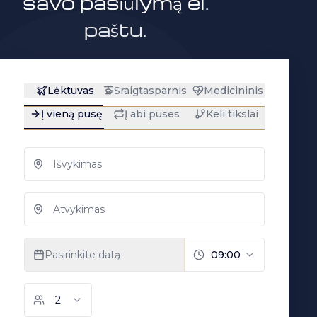
savo pasiūlymą el.
paštu.