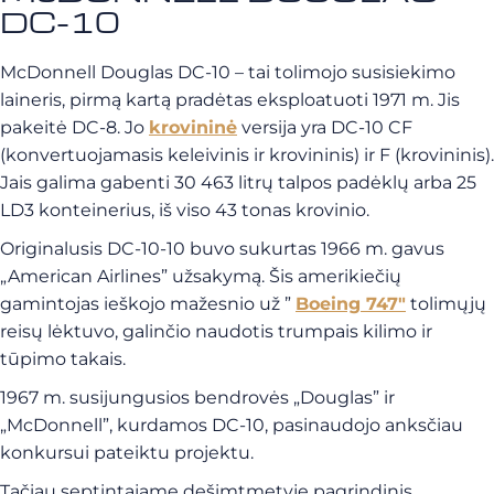
DC-10
McDonnell Douglas DC-10 – tai tolimojo susisiekimo
laineris, pirmą kartą pradėtas eksploatuoti 1971 m. Jis
pakeitė DC-8. Jo
krovininė
versija yra DC-10 CF
(konvertuojamasis keleivinis ir krovininis) ir F (krovininis).
Jais galima gabenti 30 463 litrų talpos padėklų arba 25
LD3 konteinerius, iš viso 43 tonas krovinio.
Originalusis DC-10-10 buvo sukurtas 1966 m. gavus
„American Airlines” užsakymą. Šis amerikiečių
gamintojas ieškojo mažesnio už ”
Boeing 747″
tolimųjų
reisų lėktuvo, galinčio naudotis trumpais kilimo ir
tūpimo takais.
1967 m. susijungusios bendrovės „Douglas” ir
„McDonnell”, kurdamos DC-10, pasinaudojo anksčiau
konkursui pateiktu projektu.
Tačiau septintajame dešimtmetyje pagrindinis