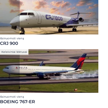
Išsinuomoti vieną
CRJ 900
Keleiviniai lėktuvai
Išsinuomoti vieną
BOEING 767-ER