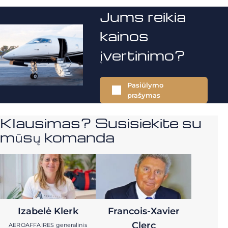
Jums reikia
kainos
įvertinimo?
Pasiūlymo
prašymas
Klausimas? Susisiekite su
mūsų komanda
Izabelė Klerk
Francois-Xavier
Clerc
AEROAFFAIRES generalinis