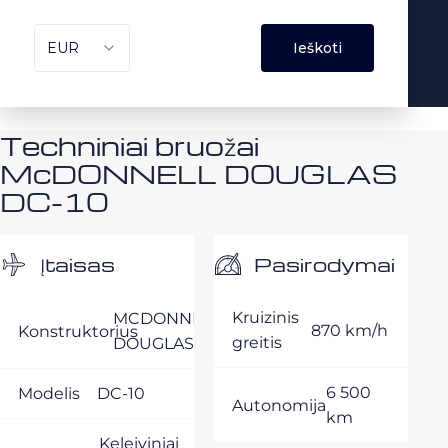
Techniniai bruožai
McDONNELL DOUGLAS
DC-10
Pasirodymai
Įtaisas
Kruizinis
MCDONNELL
870 km/h
Konstruktorius
greitis
DOUGLAS
6 500
Modelis
DC-10
Autonomija
km
Keleiviniai