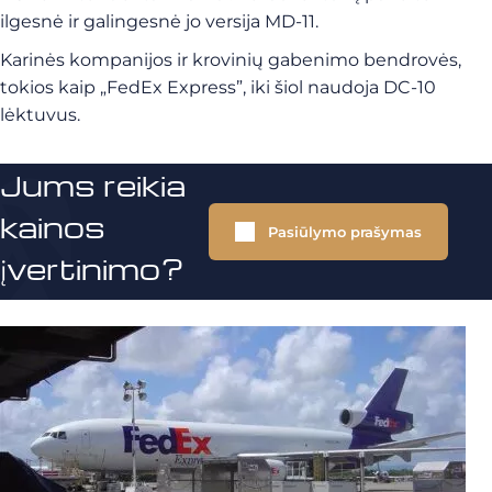
ilgesnė ir galingesnė jo versija MD-11.
Karinės kompanijos ir krovinių gabenimo bendrovės,
tokios kaip „FedEx Express”, iki šiol naudoja DC-10
lėktuvus.
Jums reikia
kainos
Pasiūlymo prašymas
įvertinimo?