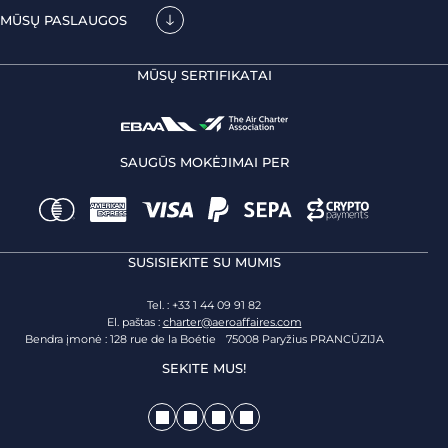
MŪSŲ PASLAUGOS
MŪSŲ SERTIFIKATAI
SAUGŪS MOKĖJIMAI PER
SUSISIEKITE SU MUMIS
Tel. : +33 1 44 09 91 82
El. paštas :
charter@aeroaffaires.com
Bendra įmonė : 128 rue de la Boétie 75008 Paryžius PRANCŪZIJA
SEKITE MUS!