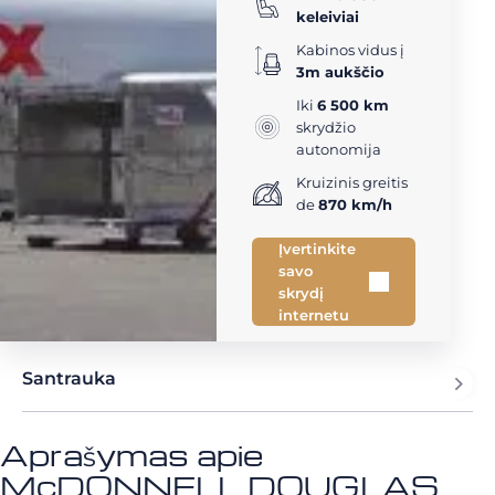
keleiviai
Kabinos vidus į
3m aukščio
Iki
6 500 km
skrydžio
autonomija
Kruizinis greitis
de
870 km/h
Įvertinkite
savo
skrydį
internetu
Santrauka
Aprašymas apie
McDONNELL DOUGLAS