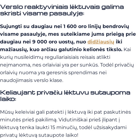
Verslo reaktyviniais lėktuvais galima
skristi visame pasaulyje:
Sujungti su daugiau nei 1 600 oro linijų bendrovių
visame pasaulyje, mes suteikiame jums prieigą prie
daugiau nei 9 000 oro uostų, nuo
didžiausių
iki
mažiausių, kuo arčiau galutinio kelionės tikslo.
Kai
kurių nusileidimų reguliariaisiais reisais atlikti
neįmanoma, nes orlaiviai yra per sunkūs. Todėl privačių
orlaivių nuoma yra geresnis sprendimas nei
naudojimasis verslo klase.
Keliaujant privačiu lėktuvu sutaupoma
laiko:
Mūsų keleiviai gali patekti į lėktuvą iki pat paskutinės
minutės prieš pakilimą. Vidutiniškai prieš įlipant į
lėktuvą tenka laukti 15 minučių, todėl užsisakydami
privatų lėktuvą sutaupote laiko!