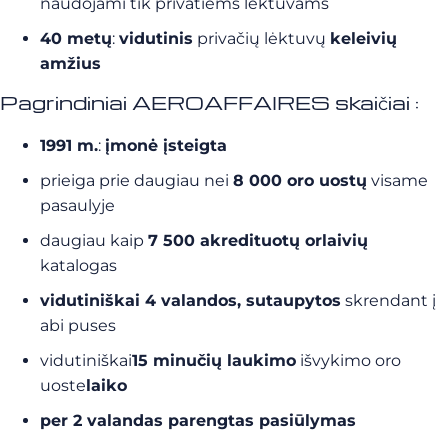
naudojami tik privatiems lėktuvams
40 metų
:
vidutinis
privačių lėktuvų
keleivių
amžius
Pagrindiniai AEROAFFAIRES skaičiai :
1991 m.
:
įmonė įsteigta
prieiga prie daugiau nei
8 000 oro uostų
visame
pasaulyje
daugiau kaip
7 500 akredituotų orlaivių
katalogas
vidutiniškai 4 valandos, sutaupytos
skrendant į
abi puses
vidutiniškai
15 minučių laukimo
išvykimo oro
uoste
laiko
per 2 valandas parengtas pasiūlymas