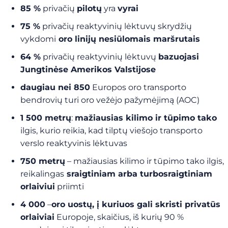
85 %
privačių
pilotų
yra
vyrai
75 %
privačių reaktyvinių lėktuvų skrydžių
vykdomi
oro linijų nesiūlomais maršrutais
64 %
privačių reaktyvinių lėktuvų
bazuojasi
Jungtinėse Amerikos Valstijose
daugiau nei 850
Europos oro transporto
bendrovių turi oro vežėjo pažymėjimą (AOC)
1 500 metrų
:
mažiausias kilimo ir tūpimo tako
ilgis, kurio reikia, kad tilptų viešojo transporto
verslo reaktyvinis lėktuvas
750 metrų
– mažiausias kilimo ir tūpimo tako ilgis,
reikalingas
sraigtiniam arba turbosraigtiniam
orlaiviui
priimti
4 000
–
oro uostų, į kuriuos gali skristi privatūs
orlaiviai
Europoje, skaičius, iš kurių 90 %