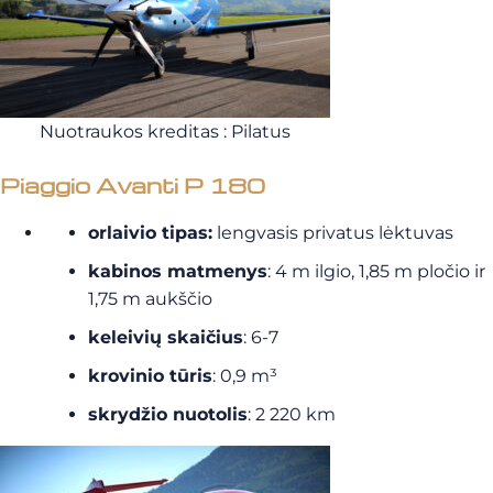
Nuotraukos kreditas : Pilatus
Piaggio Avanti P 180
orlaivio tipas:
lengvasis privatus lėktuvas
kabinos matmenys
: 4 m ilgio, 1,85 m pločio ir
1,75 m aukščio
keleivių skaičius
: 6-7
krovinio tūris
: 0,9 m³
skrydžio nuotolis
: 2 220 km