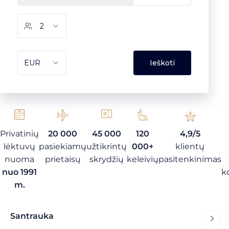
Privatinių
20 000
45 000
120
4,9/5
lėktuvų
pasiekiamų
užtikrintų
000+
klientų
nuoma
prietaisų
skrydžių
keleivių
pasitenkinimas
nuo 1991
k
m.
Santrauka