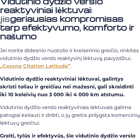
Vidutinio dydžio verslo
reaktyviniai lėktuvai
:
jis
geriausias kompromisas
tarp efektyvumo, komforto ir
našumo
Jei norite didesnio nuotolio ir kreiserinio greičio, rinkitės
vidutinio dydžio verslo reaktyvinį lėktuvą, pavyzdžiui,
„Cessna Citation Latitude”
.
Vidutinio dydžio reaktyviniai lėktuvai, galintys
skristi toliau ir greičiau nei mažesni, gali skraidinti
iki 10 keleivių nuo 3 000 iki 4 000 km atstumu.
Vidutinio dydžio verslo reaktyviniais lėktuvais galima
patogiai keliauti ir dirbti, o jų greitis prilygsta komercinių
lėktuvų greičiui.
Greiti, tylūs ir efektyvūs, šie vidutinio dydžio verslo