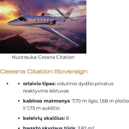
Nuotrauka: Cessna Citation
Cessna Citation Sovereign
orlaivio tipas:
vidutinio dydžio privatus
reaktyvinis lėktuvas
kabinos matmenys
: 7,70 m ilgio, 1,68 m pločio
ir 1,73 m aukščio
keleivių skaičius:
8
bagažo skyriaus tūris
: 3,82 m³