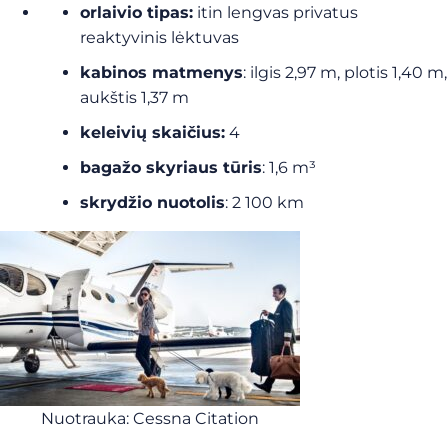
orlaivio tipas:
itin lengvas privatus
reaktyvinis lėktuvas
kabinos matmenys
: ilgis 2,97 m, plotis 1,40 m,
aukštis 1,37 m
keleivių skaičius:
4
bagažo skyriaus tūris
: 1,6 m³
skrydžio nuotolis
: 2 100 km
Nuotrauka: Cessna Citation