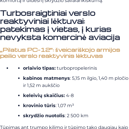
komfortą ir didesnį skrydžio savarankiškumą.
Turbosraigtiniai verslo
reaktyviniai lėktuvai:
patekimas į vietas, į kurias
nevyksta komercinė aviacija
„Pilatus PC-12”: šveicariškojo armijos
peilio verslo reaktyvinis lėktuvas
orlaivio tipas:
turbopropelerinis
kabinos matmenys
: 5,15 m ilgio, 1,40 m pločio
ir 1,52 m aukščio
keleivių skaičius:
4-8
krovinio tūris
: 1,07 m³
skrydžio nuotolis
: 2 500 km
Tūpimas ant trumpo kilimo ir tūpimo tako daugiau kaip