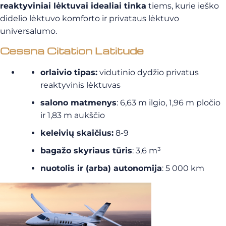
reaktyviniai lėktuvai idealiai tinka
tiems, kurie ieško
didelio lėktuvo komforto ir privataus lėktuvo
universalumo.
Cessna Citation Latitude
orlaivio tipas:
vidutinio dydžio privatus
reaktyvinis lėktuvas
salono matmenys
: 6,63 m ilgio, 1,96 m pločio
ir 1,83 m aukščio
keleivių skaičius:
8-9
bagažo skyriaus tūris
: 3,6 m³
nuotolis ir (arba) autonomija
: 5 000 km