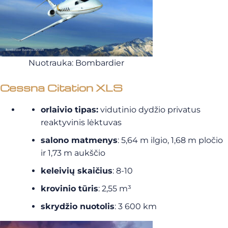
Nuotrauka: Bombardier
Cessna Citation XLS
orlaivio tipas:
vidutinio dydžio privatus
reaktyvinis lėktuvas
salono matmenys
: 5,64 m ilgio, 1,68 m pločio
ir 1,73 m aukščio
keleivių skaičius
: 8-10
krovinio tūris
: 2,55 m³
skrydžio nuotolis
: 3 600 km