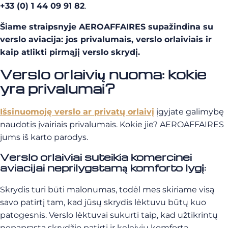
+33 (0) 1 44 09 91 82
.
Šiame straipsnyje AEROAFFAIRES supažindina su
verslo aviacija: jos privalumais, verslo orlaiviais ir
kaip atlikti pirmąjį verslo skrydį.
Verslo orlaivių nuoma: kokie
yra privalumai?
Išsinuomoję verslo ar privatų orlaivį
įgyjate galimybę
naudotis įvairiais privalumais. Kokie jie? AEROAFFAIRES
jums iš karto parodys.
Verslo orlaiviai suteikia komercinei
aviacijai neprilygstamą komforto lygį:
Skrydis turi būti malonumas, todėl mes skiriame visą
savo patirtį tam, kad jūsų skrydis lėktuvu būtų
kuo
patogesnis. Verslo lėktuvai sukurti taip, kad užtikrintų
nepaprastą skrydžio patirtį ir keleivių komfortą.