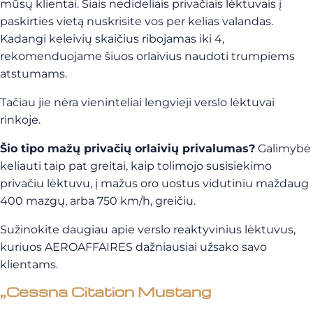
mūsų klientai. Šiais nedideliais privačiais lėktuvais į
paskirties vietą nuskrisite vos per kelias valandas.
Kadangi keleivių skaičius ribojamas iki 4,
rekomenduojame šiuos orlaivius naudoti trumpiems
atstumams.
Tačiau jie nėra vieninteliai lengvieji verslo lėktuvai
rinkoje.
Šio tipo mažų privačių orlaivių privalumas?
Galimybė
keliauti taip pat greitai, kaip tolimojo susisiekimo
privačiu lėktuvu, į mažus oro uostus vidutiniu maždaug
400 mazgų, arba 750 km/h, greičiu.
Sužinokite daugiau apie verslo reaktyvinius lėktuvus,
kuriuos AEROAFFAIRES dažniausiai užsako savo
klientams.
„Cessna Citation Mustang