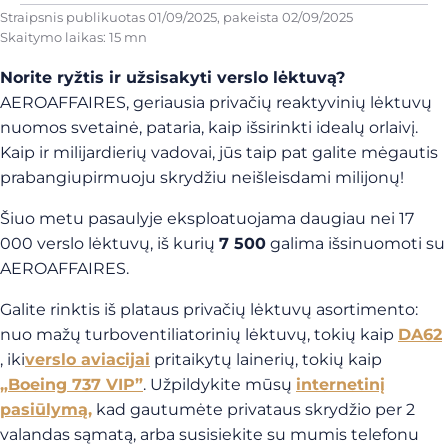
Straipsnis publikuotas
01/09/2025
, pakeista
02/09/2025
Skaitymo laikas: 15 mn
Norite ryžtis ir užsisakyti verslo lėktuvą?
AEROAFFAIRES, geriausia privačių reaktyvinių lėktuvų
nuomos svetainė, pataria, kaip išsirinkti idealų orlaivį.
Kaip ir milijardierių vadovai, jūs taip pat galite mėgautis
prabangiu
pirmuoju
skrydžiu neišleisdami milijonų!
Šiuo metu pasaulyje eksploatuojama daugiau nei 17
000 verslo lėktuvų, iš kurių
7 500
galima išsinuomoti su
AEROAFFAIRES.
Galite rinktis iš plataus privačių lėktuvų asortimento:
nuo mažų turboventiliatorinių lėktuvų, tokių kaip
DA62
, iki
verslo aviacijai
pritaikytų lainerių, tokių kaip
„Boeing 737 VIP”
.
Užpildykite mūsų
internetinį
pasiūlymą,
kad gautumėte privataus skrydžio per 2
valandas sąmatą, arba susisiekite su mumis telefonu