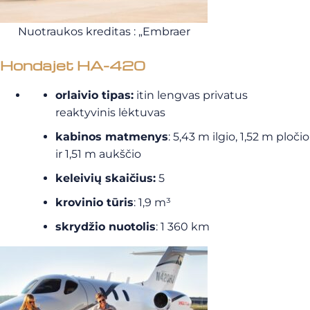
Nuotraukos kreditas : „Embraer
Hondajet HA-420
orlaivio tipas:
itin lengvas privatus
reaktyvinis lėktuvas
kabinos matmenys
: 5,43 m ilgio, 1,52 m pločio
ir 1,51 m aukščio
keleivių skaičius:
5
krovinio tūris
: 1,9 m³
skrydžio nuotolis
: 1 360 km