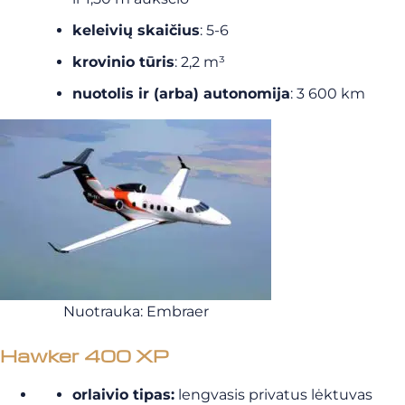
keleivių skaičius
: 5-6
krovinio tūris
: 2,2 m³
nuotolis ir (arba) autonomija
: 3 600 km
Nuotrauka: Embraer
Hawker 400 XP
orlaivio tipas:
lengvasis privatus lėktuvas