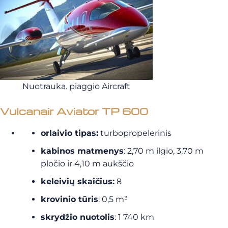
Nuotrauka. piaggio Aircraft
Vulcanair Aviator TP 600
orlaivio tipas:
turbopropelerinis
kabinos matmenys
: 2,70 m ilgio, 3,70 m
pločio ir 4,10 m aukščio
keleivių skaičius:
8
krovinio tūris
: 0,5 m³
skrydžio nuotolis
: 1 740 km