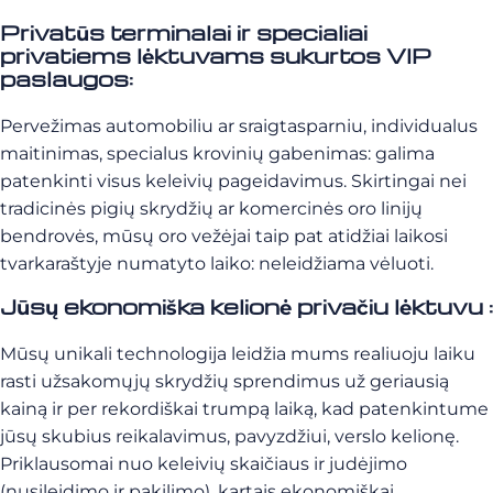
Privatūs terminalai ir specialiai
privatiems lėktuvams sukurtos VIP
paslaugos:
Pervežimas automobiliu ar sraigtasparniu, individualus
maitinimas, specialus krovinių gabenimas: galima
patenkinti visus keleivių pageidavimus. Skirtingai nei
tradicinės pigių skrydžių ar komercinės oro linijų
bendrovės, mūsų oro vežėjai taip pat atidžiai laikosi
tvarkaraštyje numatyto laiko: neleidžiama vėluoti.
Jūsų ekonomiška kelionė privačiu lėktuvu :
Mūsų unikali technologija leidžia mums realiuoju laiku
rasti užsakomųjų skrydžių sprendimus už geriausią
kainą ir
per rekordiškai trumpą laiką, kad patenkintume
jūsų skubius reikalavimus, pavyzdžiui, verslo kelionę.
Priklausomai nuo keleivių skaičiaus ir judėjimo
(nusileidimo ir pakilimo), kartais ekonomiškai