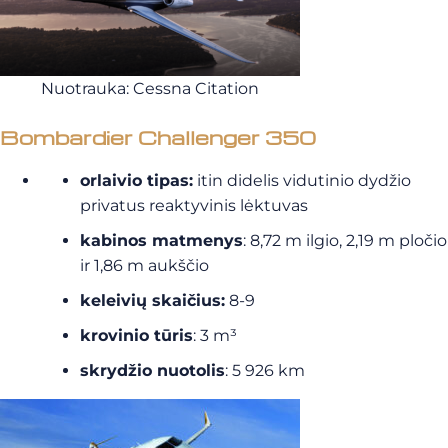
Nuotrauka: Cessna Citation
Bombardier Challenger 350
orlaivio tipas:
itin didelis vidutinio dydžio
privatus reaktyvinis lėktuvas
kabinos matmenys
: 8,72 m ilgio, 2,19 m pločio
ir 1,86 m aukščio
keleivių skaičius:
8-9
krovinio tūris
: 3 m³
skrydžio nuotolis
: 5 926 km