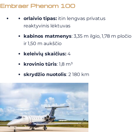
Embraer Phenom 100
orlaivio tipas:
itin lengvas privatus
reaktyvinis lėktuvas
kabinos matmenys
: 3,35 m ilgio, 1,78 m pločio
ir 1,50 m aukščio
keleivių skaičius:
4
krovinio tūris
: 1,8 m³
skrydžio nuotolis
: 2 180 km