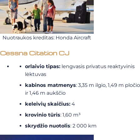
Nuotraukos kreditas: Honda Aircraft
Cessna Citation CJ
orlaivio tipas:
lengvasis privatus reaktyvinis
lėktuvas
kabinos matmenys
: 3,35 m ilgio, 1,49 m pločio
ir 1,46 m aukščio
keleivių skaičius:
4
krovinio tūris
: 1,60 m³
skrydžio nuotolis
: 2 000 km