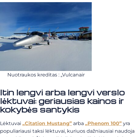
Nuotraukos kreditas : „Vulcanair
Itin lengvi arba lengvi verslo
lėktuvai: geriausias kainos ir
kokybės santykis
Lėktuvai
„Citation Mustang”
arba
„Phenom 100”
yra
populiariausi taksi lėktuvai, kuriuos dažniausiai naudoja