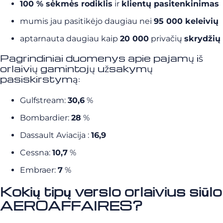
100 % sėkmės rodiklis
ir
klientų pasitenkinimas
mumis jau pasitikėjo daugiau nei
95 000 keleivių
aptarnauta daugiau kaip
20 000
privačių
skrydžių
Pagrindiniai duomenys apie pajamų iš
orlaivių gamintojų užsakymų
pasiskirstymą:
Gulfstream:
30,6
%
Bombardier:
28
%
Dassault Aviacija :
16,9
Cessna:
10,7
%
Embraer:
7
%
Kokių tipų verslo orlaivius siūlo
AEROAFFAIRES?