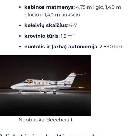
kabinos matmenys
: 4,75 m ilgio, 1,40 m
pločio ir 1,40 m aukščio
keleivių skaičius
: 6-7
krovinio tūris
: 1,5 m³
nuotolis ir (arba) autonomija
: 2 890 km
Nuotrauka: Beechcraft