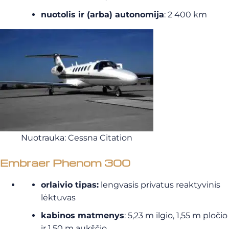
nuotolis ir (arba) autonomija
: 2 400 km
Nuotrauka: Cessna Citation
Embraer Phenom 300
orlaivio tipas:
lengvasis privatus reaktyvinis
lėktuvas
kabinos matmenys
: 5,23 m ilgio, 1,55 m pločio
ir 1,50 m aukščio