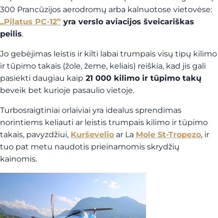
300 Prancūzijos aerodromų arba kalnuotose vietovėse:
„Pilatus PC-12”
yra verslo aviacijos šveicariškas
peilis
.
Jo gebėjimas leistis ir kilti labai trumpais visų tipų kilimo
ir tūpimo takais (žole, žeme, keliais) reiškia, kad jis gali
pasiekti daugiau kaip
21 000 kilimo ir tūpimo takų
beveik bet kurioje pasaulio vietoje.
Turbosraigtiniai orlaiviai yra idealus sprendimas
norintiems keliauti ar leistis trumpais kilimo ir tūpimo
takais, pavyzdžiui,
Kurševelio
ar La
Mole St-Tropezo
, ir
tuo pat metu naudotis prieinamomis skrydžių
kainomis.