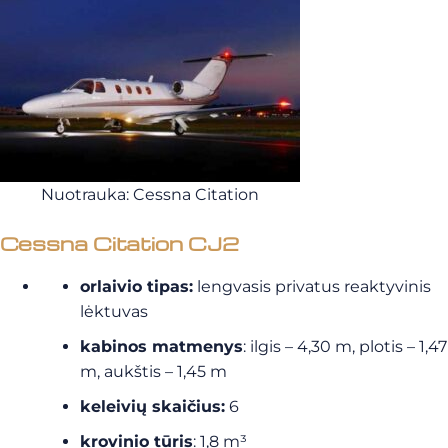
Nuotrauka: Cessna Citation
Cessna Citation CJ2
orlaivio tipas:
lengvasis privatus reaktyvinis
lėktuvas
kabinos matmenys
: ilgis – 4,30 m, plotis – 1,47
m, aukštis – 1,45 m
keleivių skaičius:
6
krovinio tūris
: 1,8 m³