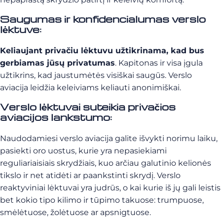
Saugumas ir konfidencialumas verslo
lėktuve:
Keliaujant privačiu lėktuvu užtikrinama, kad bus
gerbiamas jūsų privatumas
. Kapitonas ir visa įgula
užtikrins, kad jaustumėtės visiškai saugūs. Verslo
aviacija leidžia keleiviams keliauti anonimiškai.
Verslo lėktuvai suteikia privačios
aviacijos lankstumo:
Naudodamiesi verslo aviacija galite išvykti norimu laiku,
pasiekti oro uostus, kurie yra nepasiekiami
reguliariaisiais skrydžiais, kuo arčiau galutinio kelionės
tikslo ir net atidėti ar paankstinti skrydį. Verslo
reaktyviniai lėktuvai yra judrūs, o kai kurie iš jų gali leistis
bet kokio tipo kilimo ir tūpimo takuose: trumpuose,
smėlėtuose, žolėtuose ar apsnigtuose.