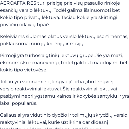
AEROAFFAIRES turi prieigą prie visų pasaulio rinkoje
esančių verslo lėktuvų. Todėl galima išsinuomoti bet
kokio tipo privatų lėktuvą. Tačiau kokie yra skirtingi
privačių orlaivių tipai?
Keleiviams siūlomas platus verslo lėktuvų asortimentas,
priklausomai nuo jų kriterijų ir misijų.
Pirmoji yra turbosraigtinių lėktuvų grupė. Jie yra maži,
ekonomiški ir manevringi, todėl gali būti naudojami bet
kokio tipo vietovėse.
Toliau yra vadinamieji „lengvieji” arba „itin lengvieji”
verslo reaktyviniai lėktuvai. Šie reaktyviniai lėktuvai
pasižymi neprilygstamu kainos ir kokybės santykiu ir yra
labai populiarūs.
Galiausiai yra vidutinio dydžio ir tolimųjų skrydžių verslo
reaktyviniai lėktuvai, kurie užtikrina dar didesnį