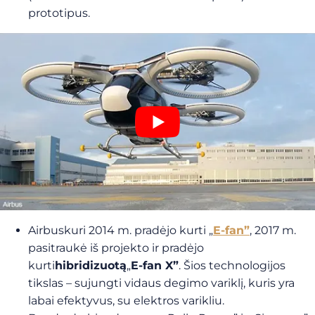
prototipus.
Airbuskuri 2014 m. pradėjo kurti „
E-fan”
, 2017 m.
pasitraukė iš projekto ir pradėjo
kurti
hibridizuotą
„
E-fan X”
. Šios technologijos
tikslas – sujungti vidaus degimo variklį, kuris yra
labai efektyvus, su elektros varikliu.