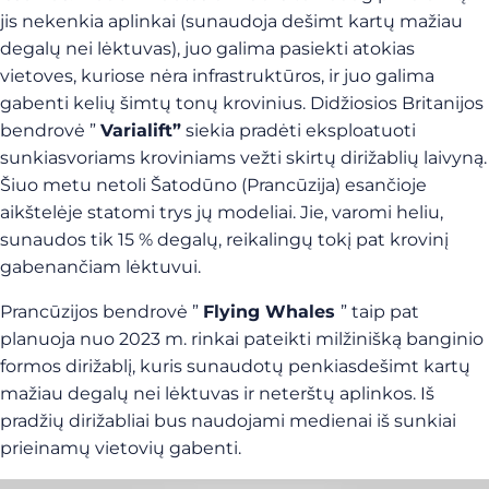
jis nekenkia aplinkai (sunaudoja dešimt kartų mažiau
degalų nei lėktuvas), juo galima pasiekti atokias
vietoves, kuriose nėra infrastruktūros, ir juo galima
gabenti kelių šimtų tonų krovinius. Didžiosios Britanijos
bendrovė ”
Varialift”
siekia pradėti eksploatuoti
sunkiasvoriams kroviniams vežti skirtų dirižablių laivyną.
Šiuo metu netoli Šatodūno (Prancūzija) esančioje
aikštelėje statomi trys jų modeliai. Jie, varomi heliu,
sunaudos tik 15 % degalų, reikalingų tokį pat krovinį
gabenančiam lėktuvui.
Prancūzijos bendrovė ”
Flying Whales
” taip pat
planuoja nuo 2023 m. rinkai pateikti milžinišką banginio
formos dirižablį, kuris sunaudotų penkiasdešimt kartų
mažiau degalų nei lėktuvas ir neterštų aplinkos. Iš
pradžių dirižabliai bus naudojami medienai iš sunkiai
prieinamų vietovių gabenti.