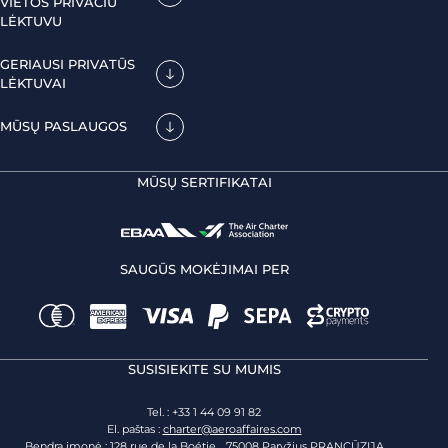
VIETOS PRIVAČIU
LĖKTUVU
GERIAUSI PRIVATŪS
LĖKTUVAI
MŪSŲ PASLAUGOS
MŪSŲ SERTIFIKATAI
SAUGŪS MOKĖJIMAI PER
SUSISIEKITE SU MUMIS
Tel. : +33 1 44 09 91 82
El. paštas :
charter@aeroaffaires.com
Bendra įmonė : 128 rue de la Boétie 75008 Paryžius PRANCŪZIJA