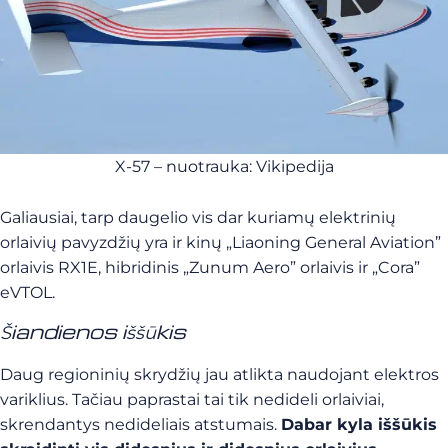
X-57 – nuotrauka: Vikipedija
Galiausiai, tarp daugelio vis dar kuriamų elektrinių
orlaivių pavyzdžių yra ir kinų „Liaoning General Aviation”
orlaivis RX1E, hibridinis „Zunum Aero” orlaivis ir „Cora”
eVTOL.
Šiandienos iššūkis
Daug regioninių skrydžių jau atlikta naudojant elektros
variklius. Tačiau paprastai tai tik nedideli orlaiviai,
skrendantys nedideliais atstumais.
Dabar kyla iššūkis