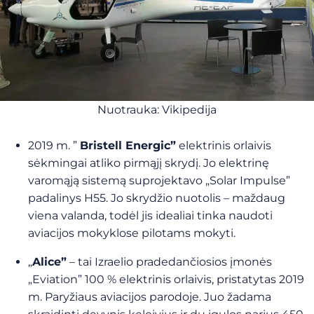
Nuotrauka: Vikipedija
2019 m. ”
Bristell Energic”
elektrinis orlaivis
sėkmingai atliko pirmąjį skrydį. Jo elektrinę
varomąją sistemą suprojektavo „Solar Impulse”
padalinys H55. Jo skrydžio nuotolis – maždaug
viena valanda, todėl jis idealiai tinka naudoti
aviacijos mokyklose pilotams mokyti.
„
Alice”
– tai Izraelio pradedančiosios įmonės
„Eviation” 100 % elektrinis orlaivis, pristatytas 2019
m. Paryžiaus aviacijos parodoje. Juo žadama