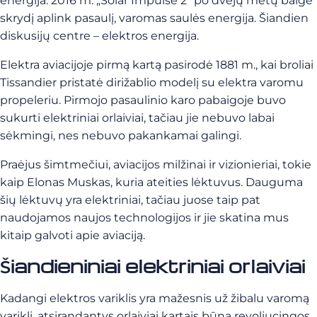
energija. 2016 m. „Solar Impulse 2” po dvejų metų baigė
skrydį aplink pasaulį, varomas saulės energija. Šiandien
diskusijų centre – elektros energija.
Elektra aviacijoje pirmą kartą pasirodė 1881 m., kai broliai
Tissandier pristatė dirižablio modelį su elektra varomu
propeleriu. Pirmojo pasaulinio karo pabaigoje buvo
sukurti elektriniai orlaiviai, tačiau jie nebuvo labai
sėkmingi, nes nebuvo pakankamai galingi.
Praėjus šimtmečiui, aviacijos milžinai ir vizionieriai, tokie
kaip Elonas Muskas, kuria ateities lėktuvus. Dauguma
šių lėktuvų yra elektriniai, tačiau juose taip pat
naudojamos naujos technologijos ir jie skatina mus
kitaip galvoti apie aviaciją.
Šiandieniniai elektriniai orlaiviai
Kadangi elektros variklis yra mažesnis už žibalu varomą
variklį, atsirandantys orlaiviai kartais būna revoliucingos