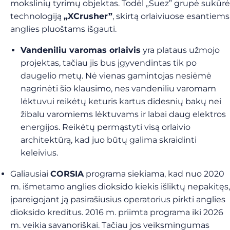
mokslinių tyrimų objektas. Todėl „Suez” grupė sukūrė
technologiją
„XCrusher”
, skirtą orlaiviuose esantiems
anglies pluoštams išgauti.
Vandeniliu varomas orlaivis
yra plataus užmojo
projektas, tačiau jis bus įgyvendintas tik po
daugelio metų. Nė vienas gamintojas nesiėmė
nagrinėti šio klausimo, nes vandeniliu varomam
lėktuvui reikėtų keturis kartus didesnių bakų nei
žibalu varomiems lėktuvams ir labai daug elektros
energijos. Reikėtų permąstyti visą orlaivio
architektūrą, kad juo būtų galima skraidinti
keleivius.
Galiausiai
CORSIA
programa siekiama, kad nuo 2020
m. išmetamo anglies dioksido kiekis išliktų nepakitęs,
įpareigojant ją pasirašiusius operatorius pirkti anglies
dioksido kreditus. 2016 m. priimta programa iki 2026
m. veikia savanoriškai. Tačiau jos veiksmingumas