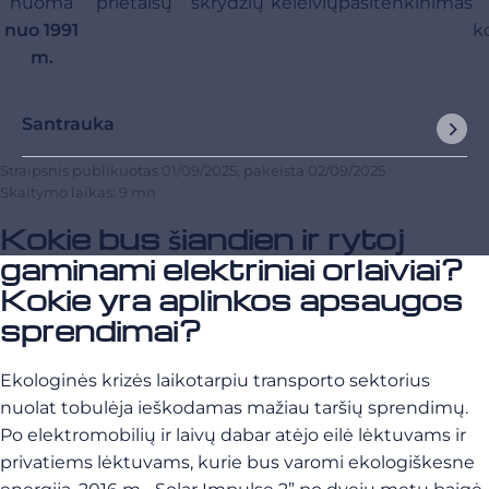
nuoma
prietaisų
skrydžių
keleivių
pasitenkinimas
nuo 1991
k
m.
Santrauka
Straipsnis publikuotas
01/09/2025
, pakeista
02/09/2025
Skaitymo laikas: 9 mn
Kokie bus šiandien ir rytoj
gaminami elektriniai orlaiviai?
Kokie yra aplinkos apsaugos
sprendimai?
Ekologinės krizės laikotarpiu transporto sektorius
nuolat tobulėja ieškodamas mažiau taršių sprendimų.
Po elektromobilių ir laivų dabar atėjo eilė lėktuvams ir
privatiems lėktuvams, kurie bus varomi ekologiškesne