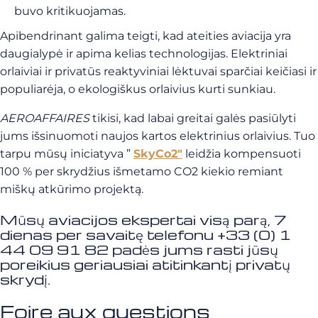
buvo kritikuojamas.
Apibendrinant galima teigti, kad ateities aviacija yra
daugialypė ir apima kelias technologijas. Elektriniai
orlaiviai ir privatūs reaktyviniai lėktuvai sparčiai keičiasi ir
populiarėja, o ekologiškus orlaivius kurti sunkiau.
AEROAFFAIRES
tikisi, kad labai greitai galės pasiūlyti
jums išsinuomoti naujos kartos elektrinius orlaivius. Tuo
tarpu mūsų iniciatyva ”
SkyCo2″
leidžia kompensuoti
100 % per skrydžius išmetamo CO2 kiekio remiant
miškų atkūrimo projektą.
Mūsų aviacijos ekspertai visą parą, 7
dienas per savaitę telefonu +33 (0) 1
44 09 91 82 padės jums rasti jūsų
poreikius geriausiai atitinkantį privatų
skrydį.
Foire aux questions