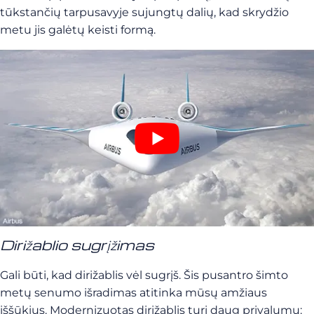
tūkstančių tarpusavyje sujungtų dalių, kad skrydžio
metu jis galėtų keisti formą.
Dirižablio sugrįžimas
Gali būti, kad dirižablis vėl sugrįš. Šis pusantro šimto
metų senumo išradimas atitinka mūsų amžiaus
iššūkius. Modernizuotas dirižablis turi daug privalumų: