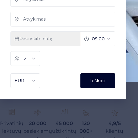
Privatinių
20 000
45 000
120
4,9/5
lėktuvų
pasiekiamų
užtikrintų
000+
klientų