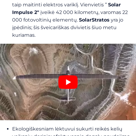
taip maitinti elektros variklį. Vienvietis ”
Solar
Impulse 2″
įveikė 42 000 kilometrų, varomas 22
000 fotovoltinių elementų.
SolarStratos
yra jo
įpėdinis; šis šveicariškas dvivietis šiuo metu
kuriamas.
Ekologiškesniam lėktuvui sukurti reikės kelių