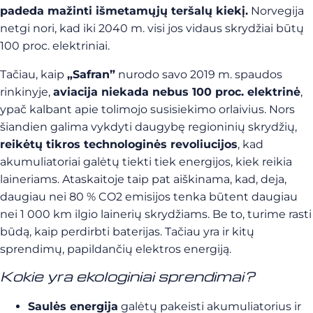
padeda mažinti išmetamųjų teršalų kiekį.
Norvegija
netgi nori, kad iki 2040 m. visi jos vidaus skrydžiai būtų
100 proc. elektriniai.
Tačiau, kaip
„Safran”
nurodo savo 2019 m. spaudos
rinkinyje,
aviacija niekada nebus 100 proc. elektrinė
,
ypač kalbant apie tolimojo susisiekimo orlaivius. Nors
šiandien galima vykdyti daugybę regioninių skrydžių,
reikėtų tikros technologinės revoliucijos
, kad
akumuliatoriai galėtų tiekti tiek energijos, kiek reikia
laineriams. Ataskaitoje taip pat aiškinama, kad, deja,
daugiau nei 80 % CO2 emisijos tenka būtent daugiau
nei 1 000 km ilgio lainerių skrydžiams. Be to, turime rasti
būdą, kaip perdirbti baterijas. Tačiau yra ir kitų
sprendimų, papildančių elektros energiją.
Kokie yra ekologiniai sprendimai?
Saulės energija
galėtų pakeisti akumuliatorius ir