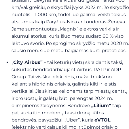
skraidinti devynis keleivius ir du įgulos narius 450
km/val. greičiu, o skrydžiai įvyks 2022 m. Jo skrydžio
nuotolis – 1 000 km, todėl juo galima įveikti tokius
atstumus kaip Paryžius-Nica ar Londonas-Ženeva.
Jame sumontuotas „Magnix” elektros variklis ir
akumuliatorius, kuris šiuo metu sudaro 60 % viso
lėktuvo svorio. Po sprogimo skrydžio metu 2020 m.
sausio mėn. šiuo metu baigiamas kurti prototipas.
„
City Airbus”
– tai keturių vietų skraidantis taksi,
sukurtas bendradarbiaujant Airbus, RATP ir ADP
Group. Tai visiškai elektrinis, mažai triukšmo
keliantis hibridinis orlaivis, galintis kilti ir leistis
vertikaliai. Jis skirtas kelionėms tarp miestų centrų
ir oro uostų ir galėtų būti parengtas 2024 m.
olimpinėms žaidynėms. Bendrovė
„Lilium”
taip
pat kuria itin modernų taksi droną. Kitos
bendrovės, pavyzdžiui, „Uber”, kuria
eVTOL
(elektrinio vertikalaus kilimo ir tūpimo) orlaivio