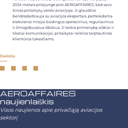
2024 metais prisijungė prie AEROAFFAIRES, kad savo
žinias pritaikytų verslo aviacijoje. Ji glaudžiai
bendradarbiauja su aviacijos ekspertais, perteikdama
kiekvienai misijai būdingus operacinius, reguliacinius
ir žmogiškuosius iššūkius. Ji teikia pirmenybę aiškiai ir
tiksliai komunikacijai, pritaikytai reiklios tarptautinės
klientūros lūkesčiams.
Dalintis
AEROAFFAIRES
naujienlaiškis
Visos naujienos apie privačiąją aviacijos
sektorį