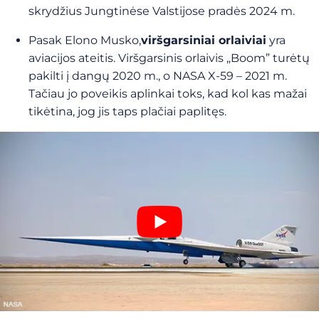
skrydžius Jungtinėse Valstijose pradės 2024 m.
Pasak Elono Musko,
viršgarsiniai orlaiviai
yra
aviacijos ateitis. Viršgarsinis orlaivis „Boom” turėtų
pakilti į dangų 2020 m., o NASA X-59 – 2021 m.
Tačiau jo poveikis aplinkai toks, kad kol kas mažai
tikėtina, jog jis taps plačiai paplitęs.