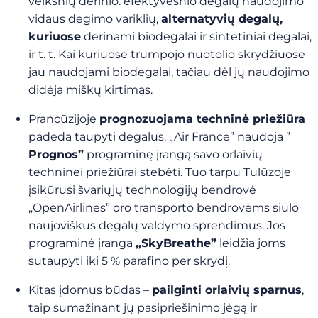
veiksnių derinio: efektyvesnio degalų naudojimo
vidaus degimo variklių,
alternatyvių degalų,
kuriuose
derinami biodegalai ir sintetiniai degalai,
ir t. t. Kai kuriuose trumpojo nuotolio skrydžiuose
jau naudojami biodegalai, tačiau dėl jų naudojimo
didėja miškų kirtimas.
Prancūzijoje
prognozuojama techninė priežiūra
padeda taupyti degalus. „Air France” naudoja ”
Prognos”
programinę įrangą savo orlaivių
techninei priežiūrai stebėti. Tuo tarpu Tulūzoje
įsikūrusi švariųjų technologijų bendrovė
„OpenAirlines” oro transporto bendrovėms siūlo
naujoviškus degalų valdymo sprendimus. Jos
programinė įranga
„SkyBreathe”
leidžia joms
sutaupyti iki 5 % parafino per skrydį.
Kitas įdomus būdas –
pailginti orlaivių sparnus
,
taip sumažinant jų pasipriešinimo jėgą ir