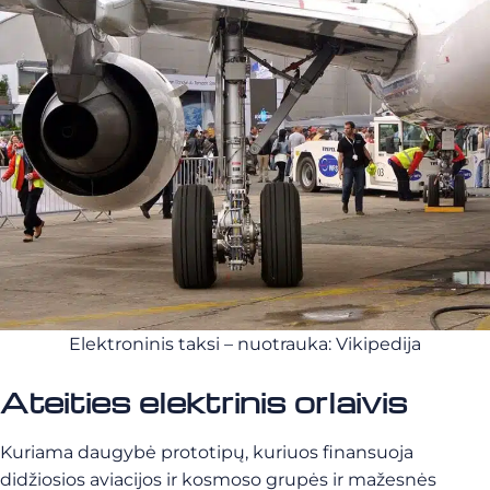
Elektroninis taksi – nuotrauka: Vikipedija
Ateities elektrinis orlaivis
Kuriama daugybė prototipų, kuriuos finansuoja
didžiosios aviacijos ir kosmoso grupės ir mažesnės