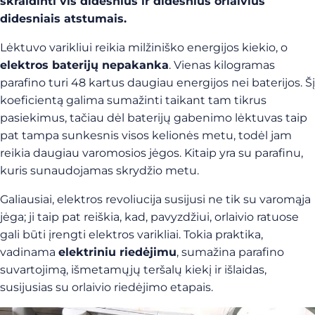
skraidinti vis didesnius ir didesnius orlaivius
didesniais atstumais.
Lėktuvo varikliui reikia milžiniško energijos kiekio, o
elektros baterijų nepakanka
. Vienas kilogramas
parafino turi 48 kartus daugiau energijos nei baterijos. Šį
koeficientą galima sumažinti taikant tam tikrus
pasiekimus, tačiau dėl baterijų gabenimo lėktuvas taip
pat tampa sunkesnis visos kelionės metu, todėl jam
reikia daugiau varomosios jėgos. Kitaip yra su parafinu,
kuris sunaudojamas skrydžio metu.
Galiausiai, elektros revoliucija susijusi ne tik su varomąja
jėga; ji taip pat reiškia, kad, pavyzdžiui, orlaivio ratuose
gali būti įrengti elektros varikliai. Tokia praktika,
vadinama
elektriniu riedėjimu
, sumažina parafino
suvartojimą, išmetamųjų teršalų kiekį ir išlaidas,
susijusias su orlaivio riedėjimo etapais.