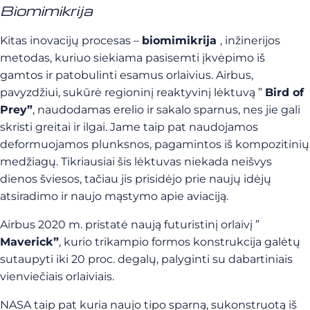
Biomimikrija
Kitas inovacijų procesas –
biomimikrija
, inžinerijos
metodas, kuriuo siekiama pasisemti įkvėpimo iš
gamtos ir patobulinti esamus orlaivius. Airbus,
pavyzdžiui, sukūrė regioninį reaktyvinį lėktuvą ”
Bird of
Prey”
, naudodamas erelio ir sakalo sparnus, nes jie gali
skristi greitai ir ilgai. Jame taip pat naudojamos
deformuojamos plunksnos, pagamintos iš kompozitinių
medžiagų. Tikriausiai šis lėktuvas niekada neišvys
dienos šviesos, tačiau jis prisidėjo prie naujų idėjų
atsiradimo ir naujo mąstymo apie aviaciją.
Airbus 2020 m. pristatė naują futuristinį orlaivį ”
Maverick”
, kurio trikampio formos konstrukcija galėtų
sutaupyti iki 20 proc. degalų, palyginti su dabartiniais
vienviečiais orlaiviais.
NASA taip pat kuria naujo tipo sparną, sukonstruotą iš