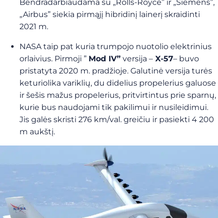
Bendradarbiaudama su „Rolls-Royce” ir „Siemens”,
„Airbus” siekia pirmąjį hibridinį lainerį skraidinti
2021 m.
NASA taip pat kuria trumpojo nuotolio elektrinius
orlaivius. Pirmoji ”
Mod IV”
versija –
X-57
– buvo
pristatyta 2020 m. pradžioje. Galutinė versija turės
keturiolika variklių, du didelius propelerius galuose
ir šešis mažus propelerius, pritvirtintus prie sparnų,
kurie bus naudojami tik pakilimui ir nusileidimui.
Jis galės skristi 276 km/val. greičiu ir pasiekti 4 200
m aukštį.