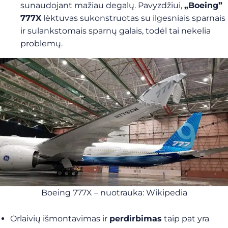
sunaudojant mažiau degalų. Pavyzdžiui,
„Boeing”
777X
lėktuvas sukonstruotas su ilgesniais sparnais
ir sulankstomais sparnų galais, todėl tai nekelia
problemų.
Boeing 777X – nuotrauka: Wikipedia
Orlaivių išmontavimas ir
perdirbimas
taip pat yra