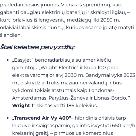
pradedančiosios įmonės. Vienas iš sprendimų, kaip
gabenti daugiau elektrinių baterijų ir skraidyti ilgiau, –
kurti orlaivius iš lengvesnių medžiagų. Iki 2050 m.
orlaiviai labai skirsis nuo tų, kuriuos esame įpratę matyti
šiandien.
Štai keletas pavyzdžių:
„Easyjet” bendradarbiauja su amerikiečių
gamintoju „Wright Electric” ir kuria 100 proc.
elektra varomą orlaivį 2030 m. Bandymai vyks 2023
m., o skrydžiai truks mažiau nei valandą ir bus
vykdomi tokiais atstumais kaip Londonas-
Amsterdamas, Paryžius-Ženeva ir Lionas-Bordo. ”
Wright 1″
skirtas vežti 186 keleivius.
„
Transcend Air Vy 400″
– hibridinis orlaivis tarp
lėktuvo ir sraigtasparnio, galintis išvystyti 650 km/h
kreiserinį greitį, – pirmuosius komercinius