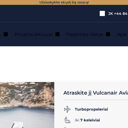
Užsisakykite skrydį šią vasarą!
JK
+44 84
s
Privatūs lėktuvai
Paskirties vietos
Api
 19 vietų)
→
Vulcanair Aviator TP 600
 TP 600 privačiu l
Atraskite jį Vulcanair Av
Turbopropeleriai
Iki
7 keleiviai