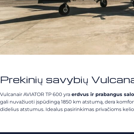
Prekinių savybių Vulcan
Vulcanair AVIATOR TP 600 yra
erdvus ir prabangus sal
gali nuvažiuoti įspūdingą 1850 km atstumą, dera komfortas 
didelius atstumus. Idealus pasirinkimas privačioms ke