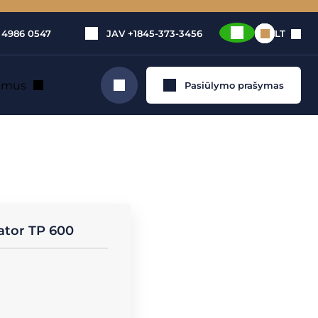
 4986 0547
JAV
+1845-373-3456
LT
e mus
Pasiūlymo prašymas
Ieškoti
ėktuvu
iator TP 600