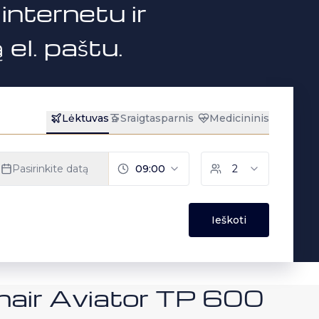
internetu ir
el. paštu.
anair Aviator TP 600