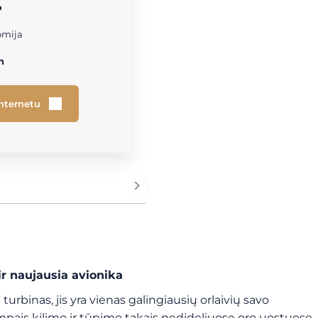
o
omija
h
internetu
ir naujausia avionika
” turbinas, jis yra vienas galingiausių orlaivių savo
mpais kilimo ir tūpimo takais nedideliuose oro uostuose,