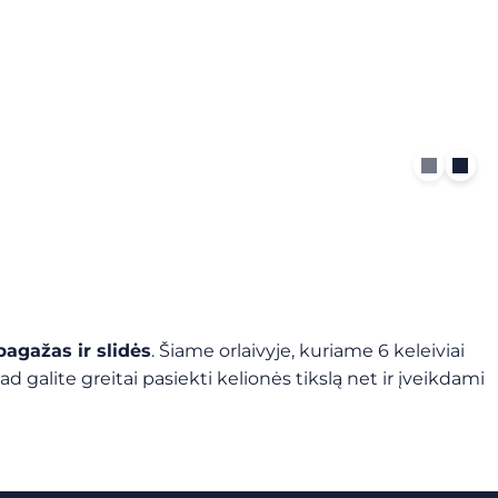
bagažas ir slidės
. Šiame orlaivyje, kuriame 6 keleiviai
 galite greitai pasiekti kelionės tikslą net ir įveikdami