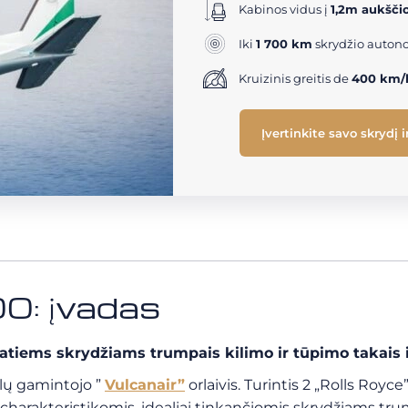
Kabinos vidus į
1,2m aukšči
Iki
1 700 km
skrydžio auton
Kruizinis greitis de
400 km/
Įvertinkite savo skrydį 
00: įvadas
vatiems skrydžiams trumpais kilimo ir tūpimo takais 
alų gamintojo ”
Vulcanair”
orlaivis. Turintis 2 „Rolls Royce
charakteristikomis, idealiai tinkančiomis skrydžiams tru