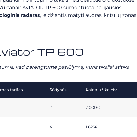
 Vulcanair AVIATOR TP 600 sumontuota naujausios
ologinis radaras
, leidžiantis matyti audras, kritulių zonas
 Aviator TP 600
mumis, kad parengtume pasiūlymą, kuris tiksliai atitiks
as tarifas
Sėdynės
Kaina už keleivį
2
2 000€
4
1 625€