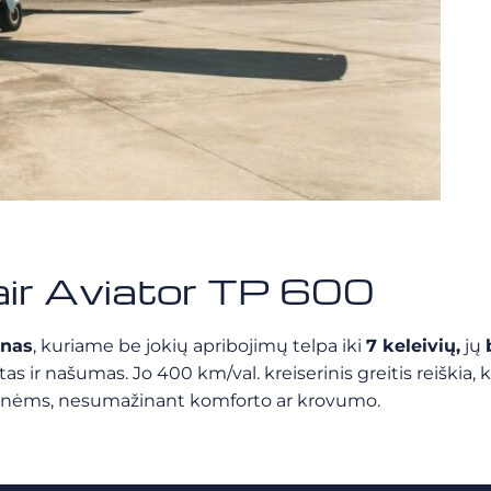
air Aviator TP 600
onas
, kuriame be jokių apribojimų telpa iki
7 keleivių,
jų
ir našumas. Jo 400 km/val. kreiserinis greitis reiškia, kad
lionėms, nesumažinant komforto ar krovumo.