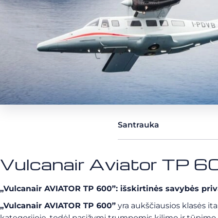
Santrauka
Vulcanair Aviator TP 6
„Vulcanair AVIATOR TP 600”: išskirtinės savybės pri
„Vulcanair AVIATOR TP 600”
yra aukščiausios klasės it
kategorijoje, todėl pasižymi trumpomis kilimo ir tūpimo 