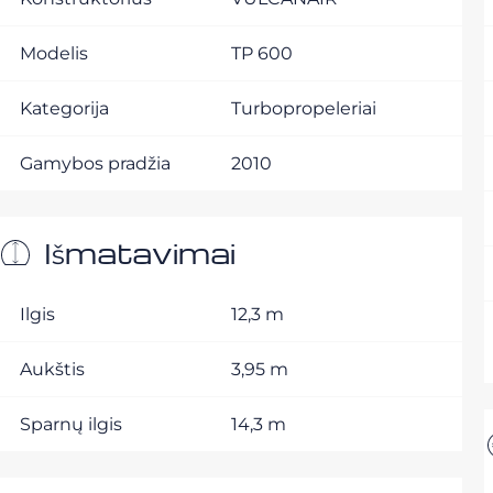
Modelis
TP 600
Kategorija
Turbopropeleriai
Gamybos pradžia
2010
Išmatavimai
Ilgis
12,3 m
Aukštis
3,95 m
Sparnų ilgis
14,3 m