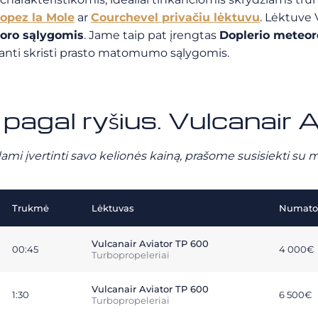
ropez la Mole
ar
Courchevel privačiu lėktuvu
. Lėktuve
oro sąlygomis
. Jame taip pat įrengtas
Doplerio meteor
džianti skristi prasto matomumo sąlygomis.
 pagal ryšius. Vulcanair
ami įvertinti savo kelionės kainą, prašome susisiekti su 
Trukmė
Lėktuvas
Numatom
Vulcanair Aviator TP 600
00:45
4 000€
Turbopropeleriai
Vulcanair Aviator TP 600
1:30
6 500€
Turbopropeleriai