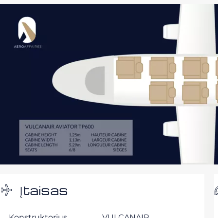
Įtaisas
Konstruktorius
VULCANAIR