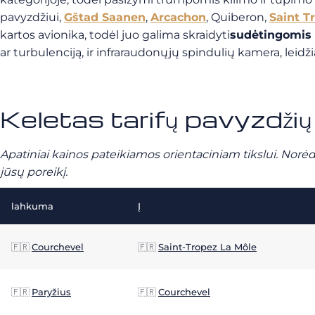
pavyzdžiui,
Gštad Saanen
,
Arcachon
, Quiberon,
Saint T
kartos avionika, todėl juo galima skraidyti
sudėtingomis 
ar turbulenciją, ir infraraudonųjų spindulių kamera, lei
Keletas tarifų pavyzdžių
Apatiniai kainos pateikiamos orientaciniam tikslui. Norėd
jūsų poreikį.
lahkuma
Į
🇫🇷
Courchevel
🇫🇷
Saint-Tropez La Môle
🇫🇷
Paryžius
🇫🇷
Courchevel