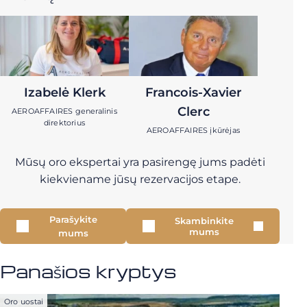
Izabelė Klerk
Francois-Xavier
Clerc
AEROAFFAIRES generalinis
direktorius
AEROAFFAIRES įkūrėjas
Mūsų oro ekspertai yra pasirengę jums padėti
kiekviename jūsų rezervacijos etape.
Parašykite
Skambinkite
mums
mums
Panašios kryptys
Oro uostai