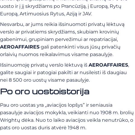
uosto ir į jį skrydžiams po Prancūziją, į Europą, Rytų
Europą, Artimuosius Rytus, Aziją ir JAV.
Nesvarbu, ar jums reikia išsinuomoti privatų lėktuvą
verslo ar privatiems skrydžiams, skubiam krovinių
gabenimui, grupiniam pervežimui ar repatriacijai,
AEROAFFAIRES
gali patenkinti visus jūsų privačių
orlaivių nuomos reikalavimus visame pasaulyje.
Išsinuomoję privatų verslo lėktuvą iš
AEROAFFAIRES
,
galite saugiai ir patogiai pakilti ar nusileisti iš daugiau
nei 8 500 oro uostų visame pasaulyje.
Po oro uosto
istorija
Pau oro uostas yra „aviacijos lopšys” ir seniausia
pasaulyje aviacijos mokykla, veikianti nuo 1908 m. brolių
Wrightų dėka. Nuo to laiko aviacijos veikla nenutrūko, o
pats oro uostas duris atvėrė 1948 m.