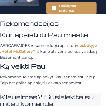
Pasiūlymo
prašymas
Rekomendacijos
Kur apsistoti Pau mieste
AEROAFFAIRES rekomenduoja apsistoti
viešbutyje
„
Hôtel McGallery”
, iš kurio atsiveria puikus vaizdas į
Beaumont parką.
Ką veikti Pau
Rekomenduojame aplankyti Pau senamiestį ir jo pilį.
Taip pat galite aplankyti Leskaro senamiestį.
Klausimas? Susisiekite su
mūsų komanda