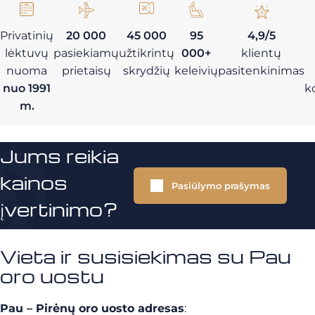
Privatinių
20 000
45 000
95
4,9/5
lėktuvų
pasiekiamų
užtikrintų
000+
klientų
nuoma
prietaisų
skrydžių
keleivių
pasitenkinimas
nuo 1991
k
m.
Jums reikia
kainos
Pasiūlymo prašymas
įvertinimo?
Vieta ir susisiekimas su Pau
oro uostu
Pau – Pirėnų oro uosto adresas
: