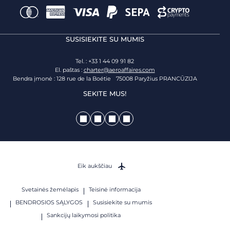
SUSISIEKITE SU MUMIS
Tel. : +33 1 44 09 91 82
El. paštas :
charter@aeroaffaires.com
Bendra įmonė : 128 rue de la Boétie 75008 Paryžius PRANCŪZIJA
SEKITE MUS!
Eik aukščiau
Svetainės žemėlapis
Teisinė informacija
BENDROSIOS SĄLYGOS
Susisiekite su mumis
Sankcijų laikymosi politika