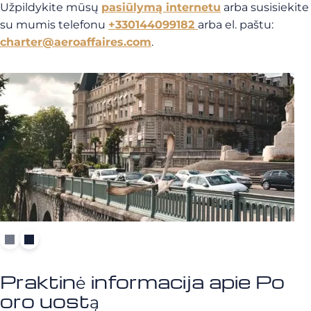
Užpildykite mūsų
pasiūlymą internetu
arba susisiekite
su mumis telefonu
+330144099182
arba el. paštu:
charter@aeroaffaires.com
.
Praktinė informacija apie Po
oro uostą