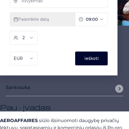
Santrauka
Pau : įvadas
AEROAFFAIRES
siūlo išsinuomoti daugybę privačių
lėktuvų, sraigtasparnių ir komercinių orlaivių iš Po oro