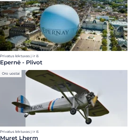
Privatus lėktuvas į ir iš
Epernė - Plivot
Oro uostai
Privatus lėktuvas į ir iš
Muret Lherm