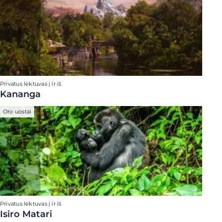
Privatus lėktuvas į ir iš
Kananga
Oro uostai
Privatus lėktuvas į ir iš
Isiro Matari