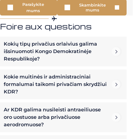
Parašykite
Skambinkite
mums
mums
Foire aux questions
Kokių tipų privačius orlaivius galima
išsinuomoti Kongo Demokratinėje
Respublikoje?
Kokie muitinės ir administraciniai
formalumai taikomi privačiam skrydžiui
KDR?
Ar KDR galima nusileisti antraeiliuose
oro uostuose arba privačiuose
aerodromuose?