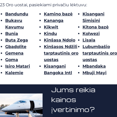
23 Oro uostai, pasiekiami privačiu lėktuvu:
Bandundu
Kamino bazė
Kisangani
Bukavu
Kananga
Simisini
Kavumu
Kikwit
Kitona bazė
Bunia
Kindu
Kolwezi
Buta Zega
Kinšasa Ndolo
Lisala
Gbadolite
Kinšasos Ndžili
Lubumbašio
Gemena
tarptautinis oro
tarptautinis oro
Goma
uostas
uostas
Isiro Matari
Kisangani
Mbandaka
Kalemie
Bangoka Intl
Mbuji Mayi
Jums reikia
kainos
įvertinimo?