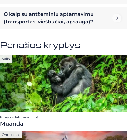
O kaip su antžeminiu aptarnavimu
(transportas, viešbučiai, apsauga)?
Panašios kryptys
Šalis
Privatus lėktuvas į ir iš
Muanda
Oro uostai