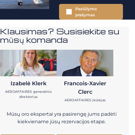
Pasiūlymo
prašymas
Klausimas? Susisiekite su
mūsų komanda
Izabelė Klerk
Francois-Xavier
Clerc
AEROAFFAIRES generalinis
direktorius
AEROAFFAIRES įkūrėjas
Mūsų oro ekspertai yra pasirengę jums padėti
kiekviename jūsų rezervacijos etape.