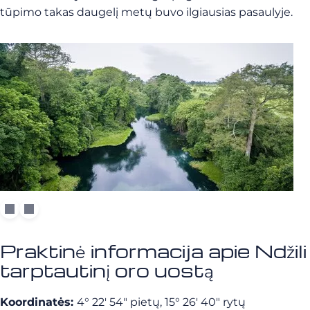
tūpimo takas daugelį metų buvo ilgiausias pasaulyje.
Praktinė informacija apie Ndžili
tarptautinį oro uostą
Koordinatės:
4° 22′ 54″ pietų, 15° 26′ 40″ rytų