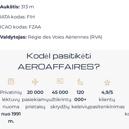
Aukštis:
313 m
IATA kodas: FIH
ICAO kodas: FZAA
Valdytojas:
Régie des Voies Aériennes (RVA)
Kodėl pasitikėti
AEROAFFAIRES?
Privatinių
20 000
45 000
120
4,9/5
lėktuvų
pasiekiamų
užtikrintų
000+
klientų
nuoma
prietaisų
skrydžių
keleivių
pasitenkinimas
nuo 1991
k
m.