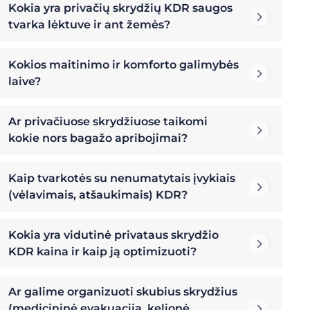
Kokia yra privačių skrydžių KDR saugos
tvarka lėktuve ir ant žemės?
Kokios maitinimo ir komforto galimybės
laive?
Ar privačiuose skrydžiuose taikomi
kokie nors bagažo apribojimai?
Kaip tvarkotės su nenumatytais įvykiais
(vėlavimais, atšaukimais) KDR?
Kokia yra vidutinė privataus skrydžio
KDR kaina ir kaip ją optimizuoti?
Ar galime organizuoti skubius skrydžius
(medicininė evakuacija, kelionė