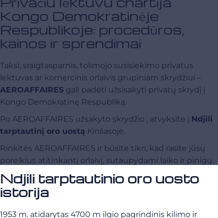
Privačiu lėktuvu chartija
Kongo Demokratinėje
Respublikoje: procedūros,
kainos ir sprendimai
Taksi, sraigtasparnis, tolimojo susisiekimo privatus
lėktuvas ar komercinis orlaivis grupiniam skrydžiui –
AEROAFFAIRES
gali padėti užsisakyti privatų skrydį į
Kongo Demokratinę Respubliką.
Po AEROAFFAIRES užsakyto skrydžio , atvyksite į
Ndjili
tarptautinį oro uostą
Kinšasoje.
Rinkitės AEROAFFAIRES ir būsite tikri, kad rasite jūsų
poreikius atitinkantį orlaivį, sutaupydami laiko ir pinigų.
Ndjili tarptautinio oro uosto
istorija
1953 m. atidarytas 4700 m ilgio pagrindinis kilimo ir