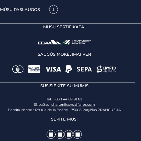
MŪSŲ PASLAUGOS
MŪSŲ SERTIFIKATAI
SAUGŪS MOKĖJIMAI PER
SUSISIEKITE SU MUMIS
Tel. : +33 1 44 09 91 82
El. paštas :
charter@aeroaffaires.com
Bendra įmonė : 128 rue de la Boétie 75008 Paryžius PRANCŪZIJA
SEKITE MUS!