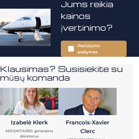
Jums reikia
kainos
įvertinimo?
Pasiūlymo
prašymas
Klausimas? Susisiekite su
mūsų komanda
Izabelė Klerk
Francois-Xavier
Clerc
AEROAFFAIRES generalinis
direktorius