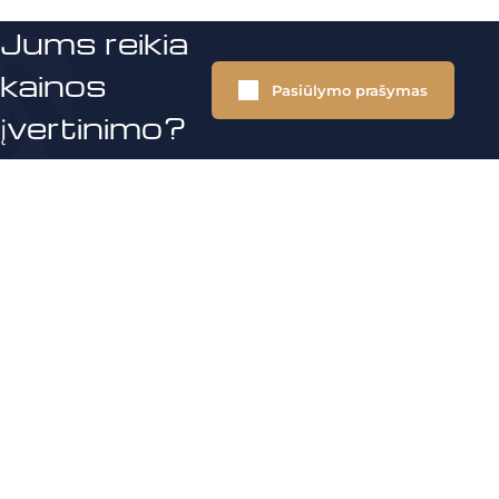
Jums reikia
kainos
Pasiūlymo prašymas
įvertinimo?