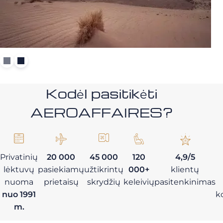
Kodėl pasitikėti
AEROAFFAIRES?
Privatinių
20 000
45 000
120
4,9/5
lėktuvų
pasiekiamų
užtikrintų
000+
klientų
nuoma
prietaisų
skrydžių
keleivių
pasitenkinimas
nuo 1991
k
m.