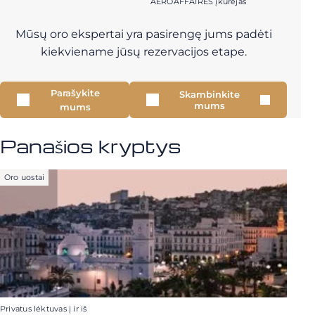
AEROAFFAIRES įkūrėjas
Mūsų oro ekspertai yra pasirengę jums padėti
kiekviename jūsų rezervacijos etape.
Parašykite
Skambinkite
mums
mums
Panašios kryptys
Oro uostai
Privatus lėktuvas į ir iš