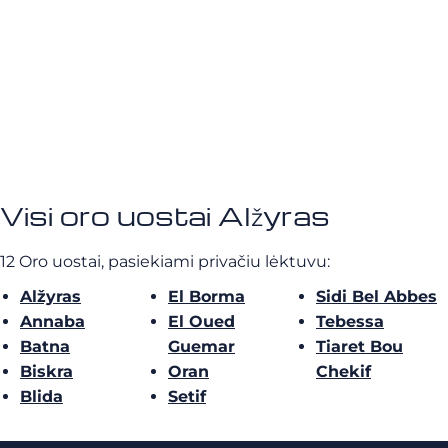
Visi oro uostai Alžyras
12 Oro uostai, pasiekiami privačiu lėktuvu:
Alžyras
El Borma
Sidi Bel Abbes
Annaba
El Oued
Tebessa
Batna
Guemar
Tiaret Bou
Biskra
Oran
Chekif
Blida
Setif