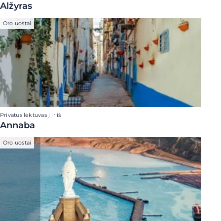
Alžyras
Oro uostai
Privatus lėktuvas į ir iš
Annaba
Oro uostai