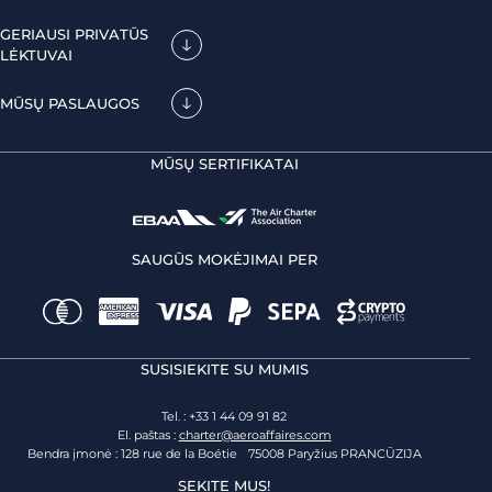
GERIAUSI PRIVATŪS
LĖKTUVAI
MŪSŲ PASLAUGOS
MŪSŲ SERTIFIKATAI
SAUGŪS MOKĖJIMAI PER
SUSISIEKITE SU MUMIS
Tel. : +33 1 44 09 91 82
El. paštas :
charter@aeroaffaires.com
Bendra įmonė : 128 rue de la Boétie 75008 Paryžius PRANCŪZIJA
SEKITE MUS!