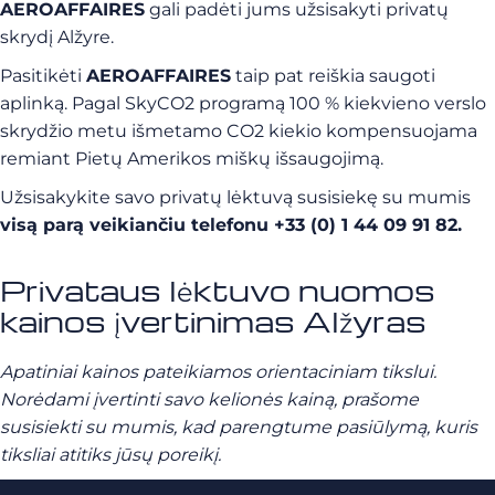
AEROAFFAIRES
gali padėti jums užsisakyti privatų
skrydį Alžyre.
Pasitikėti
AEROAFFAIRES
taip pat reiškia saugoti
aplinką. Pagal SkyCO2 programą 100 % kiekvieno verslo
skrydžio metu išmetamo CO2 kiekio kompensuojama
remiant Pietų Amerikos miškų išsaugojimą.
Užsisakykite savo privatų lėktuvą susisiekę su mumis
visą parą veikiančiu telefonu +33 (0) 1 44 09 91 82.
Privataus lėktuvo nuomos
kainos įvertinimas Alžyras
Apatiniai kainos pateikiamos orientaciniam tikslui.
Norėdami įvertinti savo kelionės kainą, prašome
susisiekti su mumis, kad parengtume pasiūlymą, kuris
tiksliai atitiks jūsų poreikį.