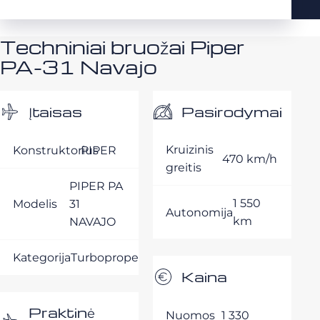
Techniniai bruožai Piper
PA-31 Navajo
Pasirodymai
Įtaisas
Kruizinis
Konstruktorius
PIPER
470 km/h
greitis
PIPER PA
1 550
Modelis
31
Autonomija
km
NAVAJO
Kategorija
Turbopropeleriai
Kaina
Praktinė
Nuomos
1 330