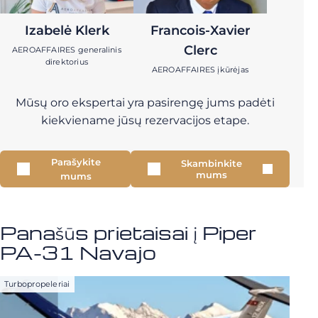
Izabelė Klerk
Francois-Xavier
Clerc
AEROAFFAIRES generalinis
direktorius
AEROAFFAIRES įkūrėjas
Mūsų oro ekspertai yra pasirengę jums padėti
kiekviename jūsų rezervacijos etape.
Parašykite
Skambinkite
mums
mums
Panašūs prietaisai į Piper
PA-31 Navajo
Turbopropeleriai