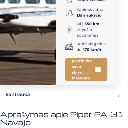
Kabinos vidus į
1,6m aukščio
Iki
1 550 km
skrydžio
autonomija
Kruizinis greitis
de
470 km/h
Įvertinkite
savo
skrydį
internetu
Santrauka
Aprašymas apie Piper PA-31
Navajo