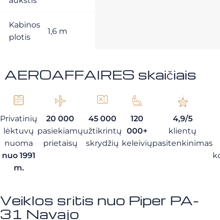
aukštis
Kabinos
1,6 m
plotis
AEROAFFAIRES skaičiais
Privatinių
20 000
45 000
120
4,9/5
lėktuvų
pasiekiamų
užtikrintų
000+
klientų
nuoma
prietaisų
skrydžių
keleivių
pasitenkinimas
nuo 1991
k
m.
Veiklos sritis nuo Piper PA-
31 Navajo