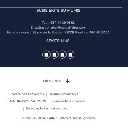
SUSISIEKITE SU MUMIS
Tel. : +33 1 44 09 91 82
El. paštas :
charter@aeroaffaires.com
Bendra įmonė : 128 rue de la Boétie 75008 Paryžius PRANCŪZIJA
SEKITE MUS!
Eik aukščiau
Svetainės žemėlapis
Teisinė informacija
BENDROSIOS SĄLYGOS
Susisiekite su mumis
Sankcijų laikymosi politika
© 2026 AEROAFFAIRES. Visos teisės saugomos.