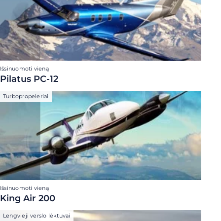
Išsinuomoti vieną
Pilatus PC-12
Turbopropeleriai
Išsinuomoti vieną
King Air 200
Lengvieji verslo lėktuvai