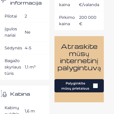
informacija
kaina
€/valanda
Pilotai
2
Pirkimo
200 000
kaina
€
Įgulos
Ne
nariai
Atraskite
Sėdynės
4-5
mūsų
internetinį
Bagažo
palygintuvą
skyriaus
1,1 m³
tūris
Palyginkite
mūsų prietaisus
Kabina
Kabinų
1,6 m