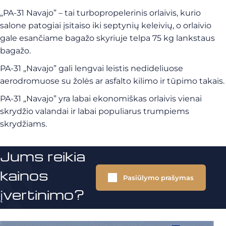
„PA-31 Navajo” – tai turbopropelerinis orlaivis, kurio
salone patogiai įsitaiso iki
septynių keleivių, o orlaivio
gale esančiame bagažo skyriuje telpa 75 kg lankstaus
bagažo.
PA-31 „Navajo” gali lengvai leistis nedideliuose
aerodromuose su žolės ar asfalto kilimo ir tūpimo takais.
PA-31 „Navajo” yra labai ekonomiškas orlaivis vienai
skrydžio valandai ir labai populiarus trumpiems
skrydžiams.
Jums reikia
kainos
Pasiūlymo prašymas
įvertinimo?