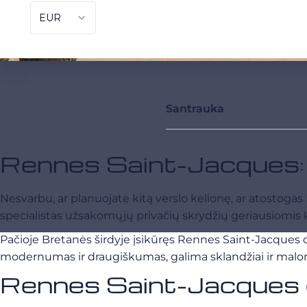
Santrauka
Rennes Saint-Jacques:
Nesvarbu, ar planuojate kitą verslo kelionę, ar atosto
specialistas užsakomųjų privačių skrydžių geriausiomis 
Pačioje Bretanės širdyje įsikūręs Rennes Saint-Jacques or
modernumas ir draugiškumas, galima sklandžiai ir maloni
Rennes Saint-Jacques or