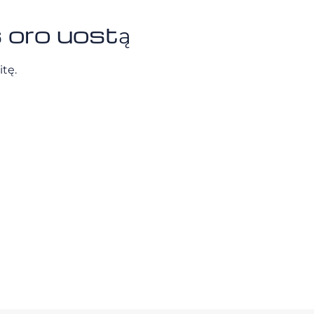
 oro uostą
itę.