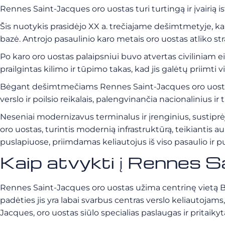
Rennes Saint-Jacques oro uostas turi turtingą ir įvairią i
Šis nuotykis prasidėjo XX a. trečiajame dešimtmetyje, kai
bazė. Antrojo pasaulinio karo metais oro uostas atliko s
Po karo oro uostas palaipsniui buvo atvertas civilinia
prailgintas kilimo ir tūpimo takas, kad jis galėtų priimti 
Bėgant dešimtmečiams Rennes Saint-Jacques oro uostas to
verslo ir poilsio reikalais, palengvinančia nacionalinius ir 
Neseniai modernizavus terminalus ir įrenginius, sustiprė
oro uostas, turintis modernią infrastruktūrą, teikiantis au
puslapiuose, priimdamas keliautojus iš viso pasaulio i
Kaip atvykti į Rennes 
Rennes Saint-Jacques oro uostas užima centrinę vietą Bre
padėties jis yra labai svarbus centras verslo keliautojams
Jacques, oro uostas siūlo specialias paslaugas ir pritaikyt