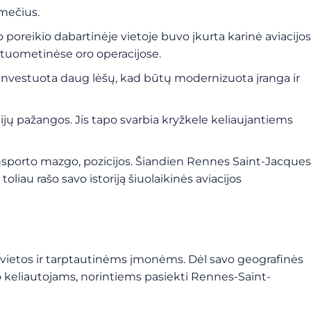
tmečius.
 poreikio dabartinėje vietoje buvo įkurta karinė aviacijos
 tuometinėse oro operacijose.
 investuota daug lėšų, kad būtų modernizuota įranga ir
jų pažangos. Jis tapo svarbia kryžkele keliaujantiems
ansporto mazgo, pozicijos. Šiandien Rennes Saint-Jacques
liau rašo savo istoriją šiuolaikinės aviacijos
us vietos ir tarptautinėms įmonėms. Dėl savo geografinės
slo keliautojams, norintiems pasiekti Rennes-Saint-