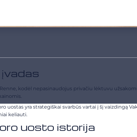
 įvadas
gas Renne, kodėl nepasinaudojus privačiu lėktuvu užsak
kainomis.
o uostas yra strategiškai svarbūs vartai į šį vaizdingą V
ai keliauti.
o uosto istorija