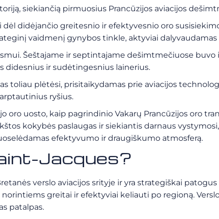
storiją, siekiančią pirmuosius Prancūzijos aviacijos dešim
 dėl didėjančio greitesnio ir efektyvesnio oro susisiekimo
trateginį vaidmenį gynybos tinkle, aktyviai dalyvaudamas
m eismui. Šeštajame ir septintajame dešimtmečiuose buvo
vis didesnius ir sudėtingesnius lainerius.
liau plėtėsi, prisitaikydamas prie aviacijos technologi
tarptautinius ryšius.
jo oro uosto, kaip pagrindinio Vakarų Prancūzijos oro tr
kštos kokybės paslaugas ir siekiantis darnaus vystymosi, to
r puoselėdamas efektyvumo ir draugiškumo atmosferą.
Saint-Jacques?
tanės verslo aviacijos srityje ir yra strategiškai patog
, norintiems greitai ir efektyviai keliauti po regioną. Ver
as patalpas.