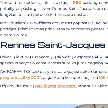
Turėdamas modernią infrastruktūrą ir
FBO
paslaugas, or
pritaikytas paslaugas. Nors Rennes-Saint-Jacques oro uost
lengviau keliauti į kitus išskirtinius oro uostus.
Individualiems skrydžiams oro uostas paprastai siūlo indiv
pozicijas. Prisidėdamas prie vietos ekonominės plėtros 
dinamiškumą.
Rennes Saint-Jacques 
Privačių lėktuvų užsakomųjų skrydžių ekspertas AEROAFFA
specialus skrydžio konsultantas suteiks jums pagalbą 24 
AEROAFFAIRES taip pat yra įsipareigojusi siekti darnau
programą „SkyCO2”,
pagal kurią kompensuojama
100 
Užpildykite mūsų
pasiūlymą internetu
arba susisiekit