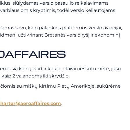
eikius, siūlydamas verslo pasaulio reikalavimams
svarbiausiomis kryptimis, todėl verslo keliautojams
damas savo, kaip palankios platformos verslo aviacijai,
idmenį užtikrinant Bretanės verslo ryšį ir ekonominį
EROAFFAIRES
ausią kainą. Kad ir kokio orlaivio ieškotumėte, jūsų
 kaip 2 valandoms iki skrydžio.
ančiomis su miškų kirtimu Pietų Amerikoje, sukūrėme
charter@aeroaffaires.com
.