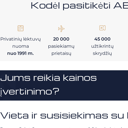
Kodėl pasitikėt
Privatinių lėktuvų
20 000
45 000
nuoma
pasiekiamų
užtikrintų
nuo 1991 m.
prietaisų
skrydžių
Jums reikia kainos
įvertinimo?
Vieta ir susisiekimas s