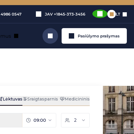
 4986 0547
JAV
+1845-373-3456
LT
e mus
Pasiūlymo prašymas
Ieškoti
tuvu