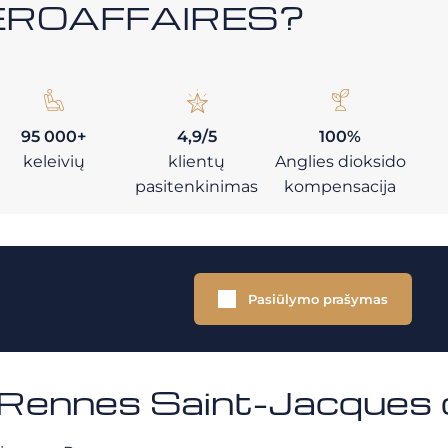
i AEROAFFAIRES?
95 000+
4,9/5
100%
keleivių
klientų
Anglies dioksido
pasitenkinimas
kompensacija
Pasiūlymo prašymas
u Rennes Saint-Jacques 