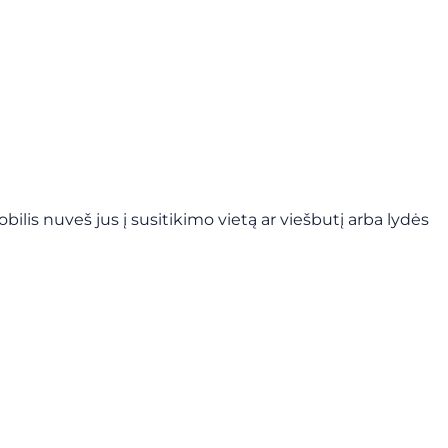
is nuveš jus į susitikimo vietą ar viešbutį arba lydės