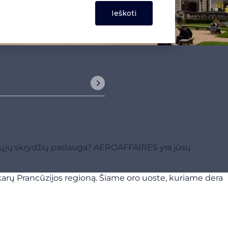
omųjų skrydžių paslauga? AEROAFFAIRES yra jūsų
akarų Prancūzijos regioną. Šiame oro uoste, kuriame dera