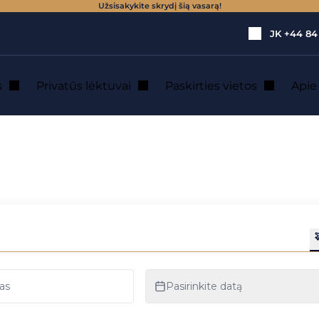
Užsisakykite skrydį šią vasarą!
JK
+44 84
s
Privatūs lėktuvai
Paskirties vietos
Api
ues: privačiu lėk