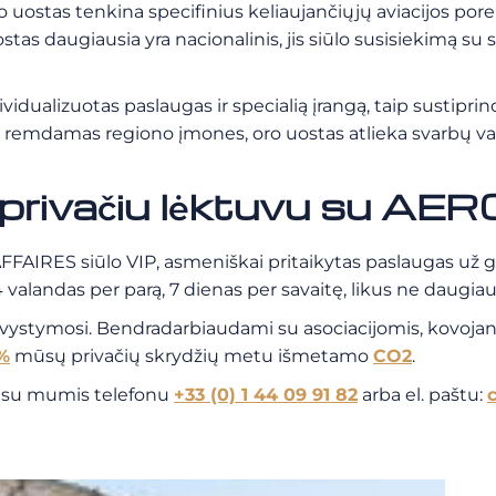
o uostas tenkina specifinius keliaujančiųjų aviacijos por
as daugiausia yra nacionalinis, jis siūlo susisiekimą su 
idualizuotas paslaugas ir specialią įrangą, taip sustiprin
ir remdamas regiono įmones, oro uostas atlieka svarbų va
privačiu lėktuvu su A
IRES siūlo VIP, asmeniškai pritaikytas paslaugas už geri
valandas per parą, 7 dienas per savaitę, likus ne daugiau
s vystymosi. Bendradarbiaudami su asociacijomis, kovoj
%
mūsų privačių skrydžių metu išmetamo
CO2
.
e su mumis telefonu
+33 (0) 1 44 09 91 82
arba el. paštu: