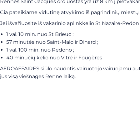
Rennes Saint-Jacques oro uostas yra už 8 km į pietvaka
Čia pateikiame vidutinę atvykimo iš pagrindinių miest
Jei išvažiuosite iš vakarinio aplinkkelio St Nazaire-Redon 
1 val. 10 min. nuo St Brieuc ;
57 minutės nuo Saint-Malo ir Dinard ;
1 val. 100 min. nuo Redono ;
40 minučių kelio nuo Vitré ir Fougères
AEROAFFAIRES siūlo naudotis vairuotojo vairuojamu autom
jus visą viešnagės Renne laiką.