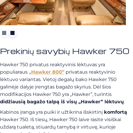
Prekinių savybių Hawker 750
Hawker 750 privatus reaktyvinis lėktuvas yra
populiaraus
„Hawker 800”
privataus reaktyvinio
lėktuvo variantas. Vietoj degalų bako Hawker 750
galinėje dalyje įrengtas bagažo skyrius. Dėl šios
modifikacijos Hawker 750 yra „Hawker”, turintis
didžiausią bagažo talpą iš visų „Hawker” lėktuvų
.
Kabinos įranga yra puiki ir užtikrina išskirtinį
komfortą
Hawker 750. Iš tiesų, Hawker 750 laive rasite visiškai
uždarą tualetą, stiuardų tarnybą ir virtuvę, kurioje