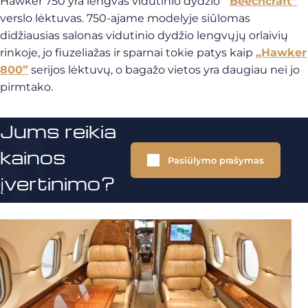
Hawker 750 yra lengvas vidutinio dydžio ”
Beechcraft”
verslo lėktuvas. 750-ajame modelyje siūlomas
didžiausias salonas vidutinio dydžio lengvųjų orlaivių
rinkoje, jo fiuzeliažas ir sparnai tokie patys kaip
„Hawker
800”
serijos lėktuvų, o bagažo vietos yra daugiau nei jo
pirmtako.
Jums reikia
kainos
Pasiūlymo prašymas
įvertinimo?