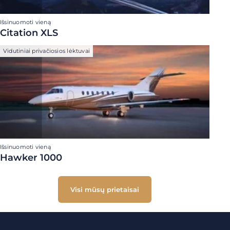
Išsinuomoti vieną
Citation XLS
Vidutiniai privačiosios lėktuvai
Išsinuomoti vieną
Hawker 1000
Visi mūsų prietaisai