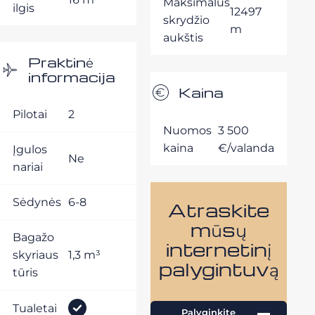
Maksimalus
ilgis
12497
skrydžio
m
aukštis
Praktinė
informacija
Kaina
Pilotai
2
Nuomos
3 500
kaina
€/valanda
Įgulos
Ne
nariai
Sėdynės
6-8
Atraskite
mūsų
Bagažo
internetinį
skyriaus
1,3 m³
palygintuvą
tūris
Tualetai
Palyginkite