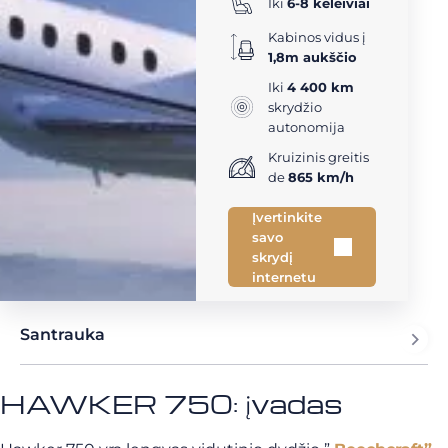
Iki
6-8 keleiviai
Kabinos vidus į
1,8m aukščio
Iki
4 400 km
skrydžio
autonomija
Kruizinis greitis
de
865 km/h
Įvertinkite
savo
skrydį
internetu
Santrauka
HAWKER 750: įvadas