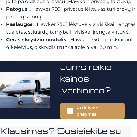
jo talpa didžiausia iš visų „Hawker” privačių lėktuvų.
Patogus
: „Hawker 750” privatus lėktuvas turi erdvų ir
patogų saloną.
Paslaugos
: „Hawker 750” lėktuve yra visiškai įrengtas
tualetas, stiuardų tarnyba ir visiškai įrengta virtuvė.
Geras skrydžio nuotolis
: „Hawker 750” gali skraidinti
4 keleivius, o skrydis trunka apie 4 val. 30 min.
Jums reikia
kainos
įvertinimo?
Pasiūlymo
prašymas
Klausimas? Susisiekite su