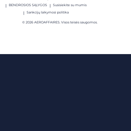
BENDROSIOS SĄLYGOS
Susisiekite su mumis
Sankcijų laikymosi politika
© 2026 AEROAFFAIRES. Visos teisės saugomos.