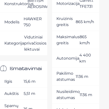
Garrett
BRITISH
Motorizacija
Konstruktorius
TFE731
AEROSPACE
Kruizinis
HAWKER
865 km/h
Modelis
greitis
750
Maksimalus
865
Vidutiniai
greitis
km/h
Kategorija
privačiosios
lėktuvai
4 400
Autonomija
km
Išmatavimai
Pakilimo
1136 m
atstumas
Ilgis
15,6 m
Nusileidimo
Aukštis
5,51 m
1136 m
atstumas
Sparnų
16 m