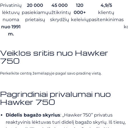
Privatinių
20 000
45 000
120
4,9/5
lėktuvų
pasiekiamų
užtikrintų
000+
klientų
nuoma
prietaisų
skrydžių
keleivių
pasitenkinimas
nuo 1991
k
m.
Veiklos sritis nuo Hawker
750
Perkelkite centrą žemėlapyje pagal savo pradinę vietą.
Pagrindiniai privalumai nuo
Hawker 750
Didelis bagažo skyrius
: „Hawker 750” privatus
reaktyvinis lėktuvas turi didelį bagažo skyrių. Iš tiesų,