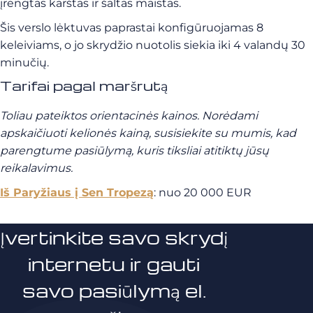
įrengtas karštas ir šaltas maistas.
Šis verslo lėktuvas paprastai konfigūruojamas 8
keleiviams, o jo skrydžio nuotolis siekia iki 4 valandų 30
minučių.
Tarifai pagal maršrutą
Toliau pateiktos orientacinės kainos.
Norėdami
apskaičiuoti kelionės kainą, susisiekite su mumis, kad
parengtume pasiūlymą, kuris tiksliai atitiktų jūsų
reikalavimus.
Iš Paryžiaus į Sen Tropezą
: nuo 20 000 EUR
Įvertinkite savo skrydį
internetu ir gauti
savo pasiūlymą el.