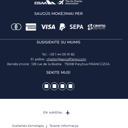
SAUGŪS MOKĖJIMAI PER
SUSISIEKITE SU MUMIS
Tel. : +33 1 44 09 91 82
El. paštas :
charter@aeroaffaires.com
Bendra įmonė : 128 rue de la Boétie 75008 Paryžius PRANCŪZIJA
SEKITE MUS!
Eik aukščiau
Svetainės žemėlapis
Teisinė informacija