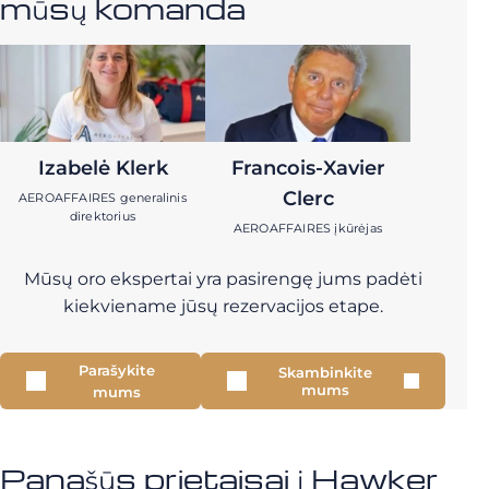
mūsų komanda
Izabelė Klerk
Francois-Xavier
Clerc
AEROAFFAIRES generalinis
direktorius
AEROAFFAIRES įkūrėjas
Mūsų oro ekspertai yra pasirengę jums padėti
kiekviename jūsų rezervacijos etape.
Parašykite
Skambinkite
mums
mums
Panašūs prietaisai į Hawker