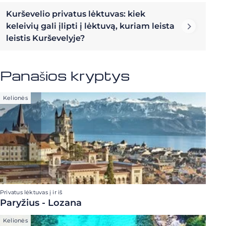
Kurševelio privatus lėktuvas: kiek
keleivių gali įlipti į lėktuvą, kuriam leista
leistis Kurševelyje?
Panašios kryptys
Kelionės
Privatus lėktuvas į ir iš
Paryžius - Lozana
Kelionės