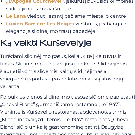
„L’Apogée Courchevel”
, įsikūrusį buvusios olimpinės
slidinėjimo trasos viršūnėje
Le Lana
viešbutį, esantį pačiame miestelio centre
Lucien Barrière Les Neiges
viešbutis, prabanga ir
elegancija slidinėjimo trasų papėdėje
Ką veikti Kurševelyje
Turėdami slidinėjimo pasus, keliaukite į keltuvus ir
trasas. Slidinėjimo zona yra jūsų rankose! Slidinėjimas
šiaurietiškomis slidėmis, kalnų slidinėjimas ar
snieglenčių sportas – pasirinkite geriausią atostogų
variantą.
Po puikios dienos slidinėjimo trasose siūlome papietauti
„Cheval Blanc” gurmaniškame restorane „Le 1947”.
Vienintelis Kurševelio restoranas, apdovanotas trimis
„Michelin” žvaigždutėmis, „Le 1947” restoranas „Cheval
Blanc” siūlo unikalią gastronominę patirtį. Daugybę
žvaigždučių pelnęs virtuvės šefas subtiliai ir kūrybingai