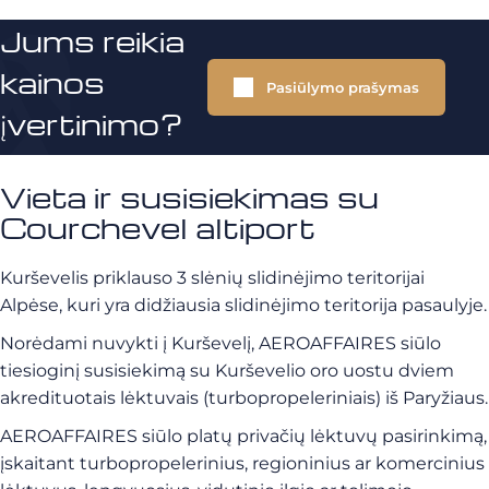
Jums reikia
kainos
Pasiūlymo prašymas
įvertinimo?
Vieta ir susisiekimas su
Courchevel altiport
Kurševelis priklauso 3 slėnių slidinėjimo teritorijai
Alpėse, kuri yra didžiausia slidinėjimo teritorija pasaulyje.
Norėdami nuvykti į Kurševelį, AEROAFFAIRES siūlo
tiesioginį susisiekimą su Kurševelio oro uostu dviem
akredituotais lėktuvais (turbopropeleriniais) iš Paryžiaus.
AEROAFFAIRES siūlo platų privačių lėktuvų pasirinkimą,
įskaitant turbopropelerinius, regioninius ar komercinius