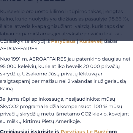
Kurševelio oro uosto kilimo ir tūpimo takas, įrengtas
kalno, kurio nuolydis yra didžiausias pasaulyje (18,66 %),
šlaite, atveria kvapą gniaužiantį vaizdą, kuris taps dar
labiau nepamirštamas, jei atvyksite privačiu lėktuvu.
Užsisakykite skrydį iš
Paryžiaus
į
Kurševelį
dabar
AEROAFFAIRES.
Nuo 1991 m. AEROAFFAIRES
jau patenkino daugiau nei
95 000 keleivių, kurie atliko beveik 20 000 privačių
skrydžių. Užsakome Jūsų privatų lėktuvą ar
sraigtasparnį per mažiau nei 2 valandas ir už geriausią
kainą.
Jei jums rūpi aplinkosauga, nesijaudinkite: mūsų
SkyCO2 programa leidžia kompensuoti 100 % mūsų
privačių skrydžių metu išmetamo CO2 kiekio, kovojant
su miškų kirtimu Pietų Amerikoje.
Greičiausiai išskrisite iš
Paryžiaus Le Buržė
oro