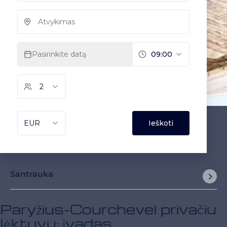
Santrauka
Paryžius-Courchevel privačiu
lėktuvu: įvadas