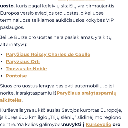
uosto,
kuris pagal keleivių skaičių yra pirmaujantis
Europos verslo aviacijos oro uostas, o keliuose
terminaluose teikiamos aukščiausios kokybės VIP
paslaugos.
Jei Le Buržė oro uostas nėra pasiekiamas, yra kitų
alternatyvų:
Paryžiaus Roissy Charles de Gaulle
Paryžiaus Orli
Toussus-le-Noble
Pontoise
Šiuos oro uostus lengva pasiekti automobiliu, o jei
norite, ir sraigtasparniu iš
Paryžiaus sraigtasparnių
aikštelės
.
Kurševelis yra aukščiausias Savojos kurortas Europoje,
įsikūręs 600 km ilgio „Trijų slėnių” slidinėjimo regiono
centre.
Yra kelios galimybės
nuvykti į
Kurševelio
oro