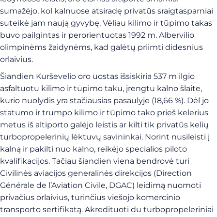
sumažėjo, kol kalnuose atsiradę privatūs sraigtasparniai
suteikė jam naują gyvybę. Vėliau kilimo ir tūpimo takas
buvo pailgintas ir perorientuotas 1992 m. Albervilio
olimpinėms žaidynėms, kad galėtų priimti didesnius
orlaivius.
Šiandien Kurševelio oro uostas išsiskiria 537 m ilgio
asfaltuotu kilimo ir tūpimo taku, įrengtu kalno šlaite,
kurio nuolydis yra stačiausias pasaulyje (18,66 %). Dėl jo
statumo ir trumpo kilimo ir tūpimo tako prieš kelerius
metus iš altiporto galėjo leistis ar kilti tik privatūs kelių
turbopropelerinių lėktuvų savininkai. Norint nusileisti į
kalną ir pakilti nuo kalno, reikėjo specialios piloto
kvalifikacijos. Tačiau šiandien viena bendrovė turi
Civilinės aviacijos generalinės direkcijos (Direction
Générale de l’Aviation Civile, DGAC) leidimą nuomoti
privačius orlaivius, turinčius viešojo komercinio
transporto sertifikatą. Akredituoti du turbopropeleriniai