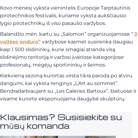
Kovo mėnesį vyksta vienintelis Europoje Tarptautinis
pirotechnikos festivalis, kuriame vyksta aukščiausio
lygio pirotechnikų iš viso pasaulio varžybos.
Balandžio mėn. kartu su „Salomon” organizuojamose ”
3
vallées enduro”
varžybose kasmet susirenka daugiau
kaip 1 500 slidininkų, kurie smagiai atranda visą
slidinėjimo teritoriją ir varžosi įvairiose kategorijose:
profesionalų, mėgėjų sportininkų ir šeimos.
Kiekvieną sezoną kurortas virsta tikra paroda po atviru
dangumi, kai vyksta renginys „L’Art au sommet”.
Bendradarbiaujant su „Les Galeries Bartoux”, šlaituose ir
visame kurorte eksponuojama daugybė skulptūrų.
Klausimas? Susisiekite su
mūsų komanda