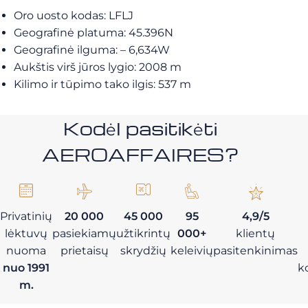
Oro uosto kodas: LFLJ
Geografinė platuma: 45.396N
Geografinė ilguma: – 6,634W
Aukštis virš jūros lygio: 2008 m
Kilimo ir tūpimo tako ilgis: 537 m
Kodėl pasitikėti
AEROAFFAIRES?
Privatinių
20 000
45 000
95
4,9/5
lėktuvų
pasiekiamų
užtikrintų
000+
klientų
nuoma
prietaisų
skrydžių
keleivių
pasitenkinimas
nuo 1991
k
m.