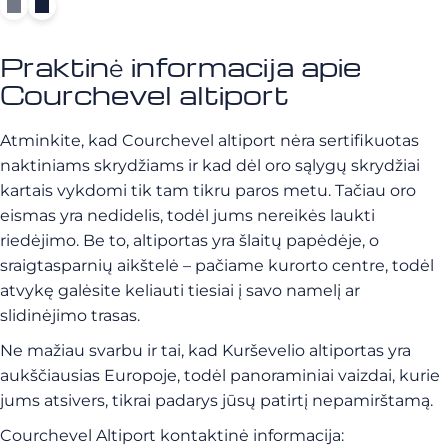
Praktinė informacija apie
Courchevel altiport
Atminkite, kad Courchevel altiport nėra sertifikuotas
naktiniams skrydžiams ir kad dėl oro sąlygų skrydžiai
kartais vykdomi tik tam tikru paros metu. Tačiau oro
eismas yra nedidelis, todėl jums nereikės laukti
riedėjimo. Be to, altiportas yra šlaitų papėdėje, o
sraigtasparnių aikštelė – pačiame kurorto centre, todėl
atvykę galėsite keliauti tiesiai į savo namelį ar
slidinėjimo trasas.
Ne mažiau svarbu ir tai, kad Kurševelio altiportas yra
aukščiausias Europoje, todėl panoraminiai vaizdai, kurie
jums atsivers, tikrai padarys jūsų patirtį nepamirštamą.
Courchevel Altiport kontaktinė informacija: