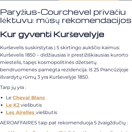
Paryžius-Courchevel privačiu
lėktuvu: mūsų rekomendacijos
Kur gyventi Kurševelyje
Kurševelis suskirstytas į 5 skirtingo aukščio kaimus:
Kurševelis 1850 – didžiausias ir prestižiškiausias kurorto
miestelis, tapęs kosmopolitinės džetsetų
bendruomenės pamėgta rezidencija. Iš 25 Prancūzijoje
išvardytų rūmų 3 yra Kurševelyje 1850.
Tarp jų yra :
Le
Cheval Blanc
Le K2
viešbutis
Les Airelles
viešbutis
AEROAFFAIRES taip pat rekomenduoja 5 žvaigždučių :