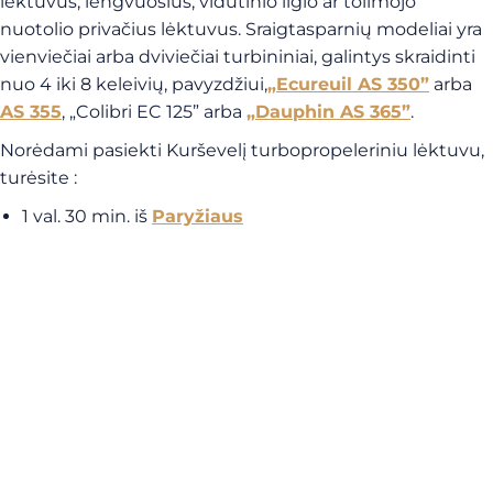
lėktuvus, lengvuosius, vidutinio ilgio ar tolimojo
nuotolio privačius lėktuvus. Sraigtasparnių modeliai yra
vienviečiai arba dviviečiai turbininiai, galintys skraidinti
nuo 4 iki 8 keleivių, pavyzdžiui,
„Ecureuil AS 350”
arba
AS 355
, „Colibri EC 125” arba
„Dauphin AS 365”
.
Norėdami pasiekti Kurševelį turbopropeleriniu lėktuvu,
turėsite :
1 val. 30 min. iš
Paryžiaus