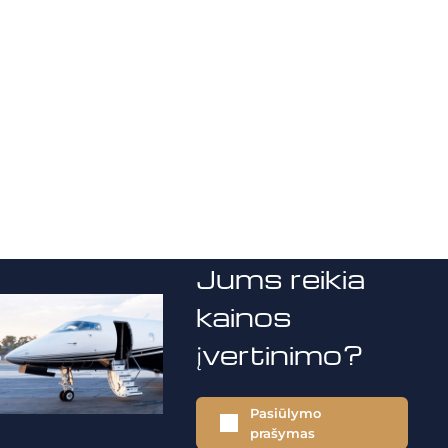
Jums reikia
kainos
įvertinimo?
Pasiūlymo
prašymas