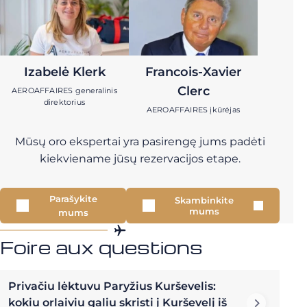
Izabelė Klerk
Francois-Xavier
Clerc
AEROAFFAIRES generalinis
direktorius
AEROAFFAIRES įkūrėjas
Mūsų oro ekspertai yra pasirengę jums padėti
kiekviename jūsų rezervacijos etape.
Parašykite
Skambinkite
mums
mums
Foire aux questions
Privačiu lėktuvu Paryžius Kurševelis:
kokiu orlaiviu galiu skristi į Kurševelį iš