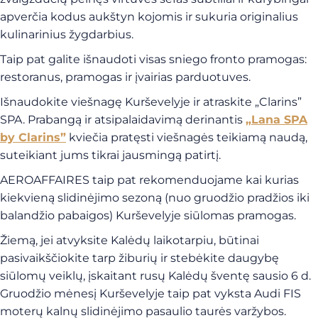
apverčia kodus aukštyn kojomis ir sukuria originalius
kulinarinius žygdarbius.
Taip pat galite išnaudoti visas sniego fronto pramogas:
restoranus, pramogas ir įvairias parduotuves.
Išnaudokite viešnagę Kurševelyje ir atraskite „Clarins”
SPA. Prabangą ir atsipalaidavimą derinantis
„Lana SPA
by Clarins”
kviečia pratęsti viešnagės teikiamą naudą,
suteikiant jums tikrai jausmingą patirtį.
AEROAFFAIRES taip pat rekomenduojame kai kurias
kiekvieną slidinėjimo sezoną (nuo gruodžio pradžios iki
balandžio pabaigos) Kurševelyje siūlomas pramogas.
Žiemą, jei atvyksite Kalėdų laikotarpiu, būtinai
pasivaikščiokite tarp žiburių ir stebėkite daugybę
siūlomų veiklų, įskaitant rusų Kalėdų šventę sausio 6 d.
Gruodžio mėnesį Kurševelyje taip pat vyksta Audi FIS
moterų kalnų slidinėjimo pasaulio taurės varžybos.