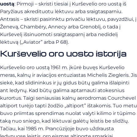
uostą
:
Pirmoji – skristi tiesiai į Kurševelio oro uostą iš
Paryžiaus akredituotu lėktuvu arba sraigtasparniu.
Antrasis – skristi pasirinktu privačiu lėktuvu, pavyzdžiui, į
Ženevą, Chambéry, Annecy arba Grenoblį, o tada į
Kurševelį išsinuomoti sraigtasparnį arba nedidelį
lėktuvą („Aviator” arba P 68).
Kurševelio oro uosto istorija
Kurševelio oro uostą 1961 m. įkūrė buvęs Kurševelio
meras, kalnų ir aviacijos entuziastas Michelis Ziegleris. Jis
siekė, kad slidininkus ir jų gidus būtų galima išlaipinti
ant ledynų. Kad būtų galima aptarnauti atokesnius
kurortus. Taigi seniausias kalnų aerodromas Courchevel
altiport turėjo tapti žodžio „altiport” ištakomis. Tuo metu
buvo priimtas sprendimas nuolat valyti kilimo ir tūpimo
taką nuo sniego, kad lėktuvai galėtų leistis be slidžių.
Tačiau, kai 1985 m. Prancūzijoje buvo uždrausta
ledynuose leistis, oro eismas altiporte smarkiai