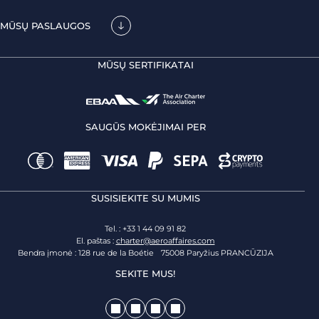
MŪSŲ PASLAUGOS
MŪSŲ SERTIFIKATAI
SAUGŪS MOKĖJIMAI PER
SUSISIEKITE SU MUMIS
Tel. : +33 1 44 09 91 82
El. paštas :
charter@aeroaffaires.com
Bendra įmonė : 128 rue de la Boétie 75008 Paryžius PRANCŪZIJA
SEKITE MUS!