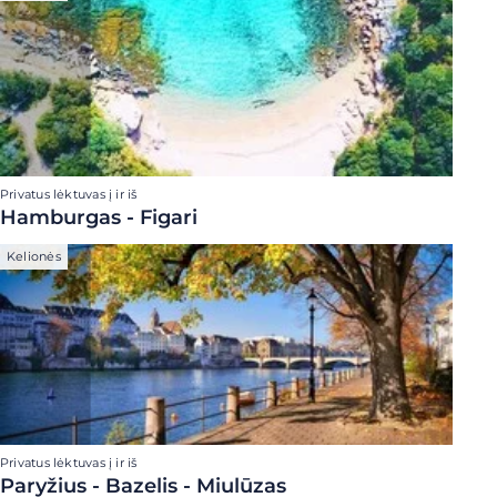
Privatus lėktuvas į ir iš
Hamburgas - Figari
Kelionės
Privatus lėktuvas į ir iš
Paryžius - Bazelis - Miulūzas