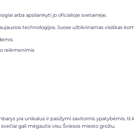
giai arba apsilankyti jo oficialioje svetainėje.
jausios technologijos. Juose užtikrinamas visiškas komfo
odėmis
to reikmenimis
rys yra unikalus ir pasižymi savitomis ypatybėmis. Iš ka
 svečiai gali mėgautis visu Šviesos miesto grožiu.