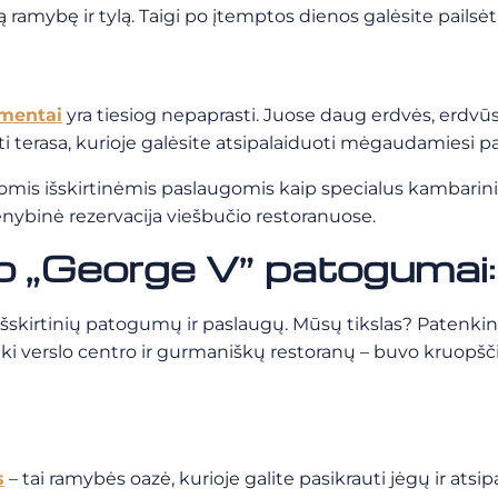
ą ramybę ir tylą. Taigi po įtemptos dienos galėsite pailsėti
amentai
yra tiesiog nepaprasti. Juose daug erdvės, erdvūs
ti terasa, kurioje galėsite atsipalaiduoti mėgaudamiesi p
kiomis išskirtinėmis paslaugomis kaip specialus kambarin
menybinė rezervacija viešbučio restoranuose.
o „George V” patogumai:
kirtinių patogumų ir paslaugų. Mūsų tikslas? Patenkinti 
iki verslo centro ir gurmaniškų restoranų – buvo kruopš
s
– tai ramybės oazė, kurioje galite pasikrauti jėgų ir at