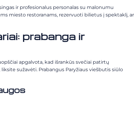
esingas ir profesionalus personalas su malonumu
s miesto restoranams, rezervuoti bilietus į spektaklį, ar
ai: prabanga ir
opščiai apgalvota, kad išrankūs svečiai patirtų
, liksite sužavėti. Prabangus Paryžiaus viešbutis siūlo
laugos