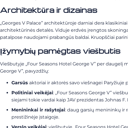
Architektūra ir dizainas
„Georges V Palace” architektūroje darniai dera klasikiniai 
architektūrinės detalės. Viduje erdvės įrengtos skoningai
patalpose naudojami prabangūs baldai. Kruopščiai parink
Įžymybių pamėgtas viešbutis
Viešbutyje „Four Seasons Hotel George V” per daugelį me
George V”, pavyzdžių:
Garsūs
aktoriai ir aktorės savo viešnagei Paryžiuje 
Politiniai veikėjai
: „Four Seasons George V” viešbut
siejami tokie vardai kaip JAV prezidentas Johnas F. 
Menininkai ir rašytojai
: daug garsių menininkų ir r
prestižinėje įstaigoje.
Verslo veikėjai
: viešbutyje „Four Seasons Hotel Geor