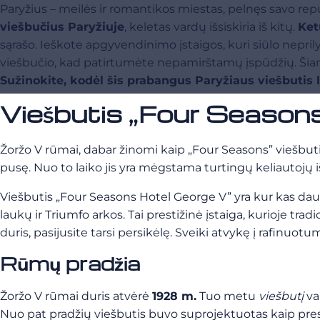
Paryžius – meilės ir romantikos miestas, pelnęs savo repu
viešbučius Paryžiuje
, keletas vardų išsiskiria iš kitų.
Ket
sąrašo. Ieškote apgyvendinimo įstaigos, kuri siūlo nepri
viešbučio, kad patirtumėte nepamirštamų įspūdžių. Šia
Sužinokite, kodėl šis prabangus Paryžiaus viešbutis 
Viešbutis „Four Seasons
Žoržo V rūmai, dabar žinomi kaip „Four Seasons” viešbutis „
pusę. Nuo to laiko jis yra mėgstama turtingų keliautojų iš
Viešbutis „Four Seasons Hotel George V” yra kur kas daugi
laukų ir Triumfo arkos. Tai prestižinė įstaiga, kurioje tr
duris, pasijusite tarsi persikėlę. Sveiki atvykę į rafinuotu
Rūmų pradžia
Žoržo V rūmai duris atvėrė
1928 m.
Tuo metu
viešbutį
va
Nuo pat pradžių viešbutis buvo suprojektuotas kaip prest