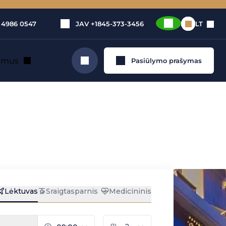
 4986 0547
JAV
+1845-373-3456
LT
e mus
Pasiūlymo prašymas
Ieškoti
our