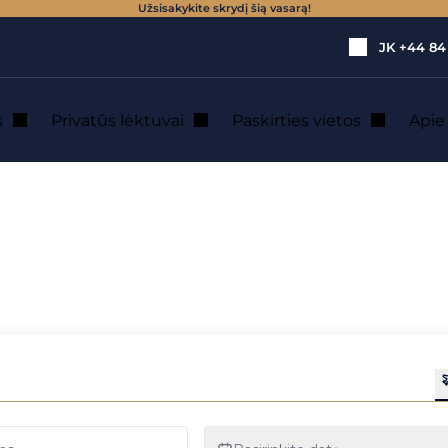
Užsisakykite skrydį šią vasarą!
JK
+44 84
s
Privatūs lėktuvai
Paskirties vietos
Api
 nepamirštama patirtis viešbutyje « Four Seasons Hotel George V
is Paryžiuje:
rtis viešbutyje „F
eorge V