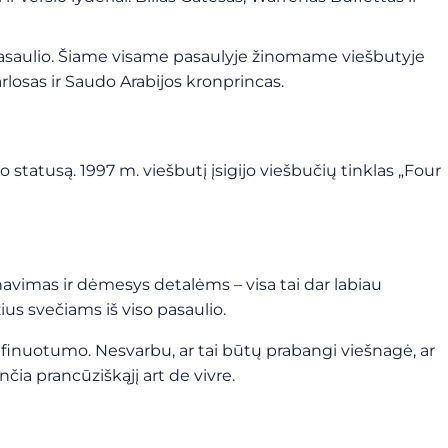
pasaulio. Šiame visame pasaulyje žinomame viešbutyje
rlosas ir Saudo Arabijos kronprincas.
statusą. 1997 m. viešbutį įsigijo viešbučių tinklas „Four
navimas ir dėmesys detalėms – visa tai dar labiau
ius svečiams iš viso pasaulio.
r rafinuotumo. Nesvarbu, ar tai būtų prabangi viešnagė, ar
čia prancūziškąjį art de vivre.