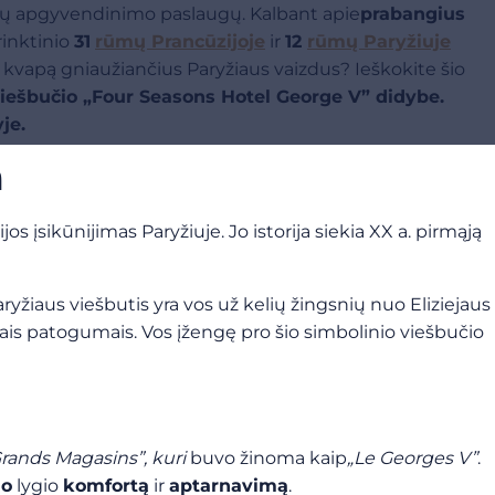
angių apgyvendinimo paslaugų. Kalbant apie
prabangius
 rinktinio
31
rūmų Prancūzijoje
ir
12
rūmų Paryžiuje
 kvapą gniaužiančius Paryžiaus vaizdus? Ieškokite šio
iešbučio „Four Seasons Hotel George V” didybe.
je.
a
s įsikūnijimas Paryžiuje. Jo istorija siekia XX a. pirmąją
yžiaus viešbutis yra vos už kelių žingsnių nuo Eliziejaus
ngiais patogumais. Vos įžengę pro šio simbolinio viešbučio
rands Magasins”, kuri
buvo žinoma kaip
„Le Georges V”
.
io
lygio
komfortą
ir
aptarnavimą
.