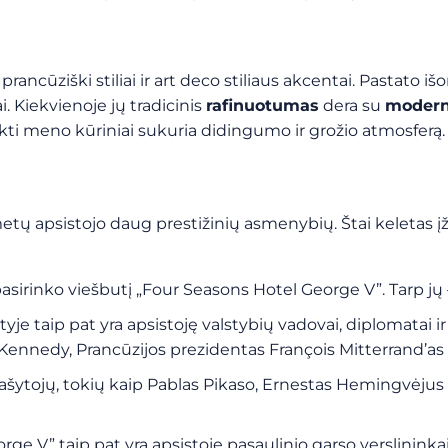
prancūziški stiliai ir art deco stiliaus akcentai. Pastato i
. Kiekvienoje jų tradicinis
rafinuotumas
dera su
modern
ti meno kūriniai sukuria didingumo ir grožio atmosferą.
tų apsistojo daug prestižinių asmenybių. Štai keletas į
pasirinko viešbutį „Four Seasons Hotel George V”. Tarp jų 
yje taip pat yra apsistoję valstybių vadovai, diplomatai ir
Kennedy, Prancūzijos prezidentas François Mitterrand’as ir 
ašytojų, tokių kaip Pablas Pikaso, Ernestas Hemingvėjus i
ge V” taip pat yra apsistoję pasaulinio garso verslininkai i