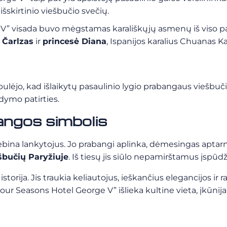
išskirtinio viešbučio svečių.
 V” visada buvo mėgstamas karališkųjų asmenų iš viso 
 Čarlzas
ir
princesė Diana
, Ispanijos karalius Chuanas Ka
ėjo, kad išlaikytų pasaulinio lygio prabangaus viešbučio 
dymo patirties.
angos simbolis
tebina lankytojus. Jo prabangi aplinka, dėmesingas aptar
šbučių Paryžiuje
. Iš tiesų jis siūlo nepamirštamus įspūdž
 istorija. Jis traukia keliautojus, ieškančius elegancijos i
r Seasons Hotel George V” išlieka kultine vieta, įkūnijan