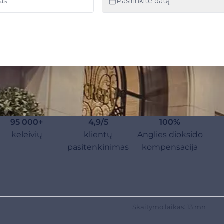
95 000+
4,9/5
100%
keleivių
klientų
Anglies dioksido
pasitenkinimas
kompensacija
Skaitymo laikas: 13 mn