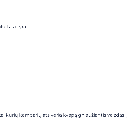
rtas ir yra :
i kurių kambarių atsiveria kvapą gniaužiantis vaizdas į