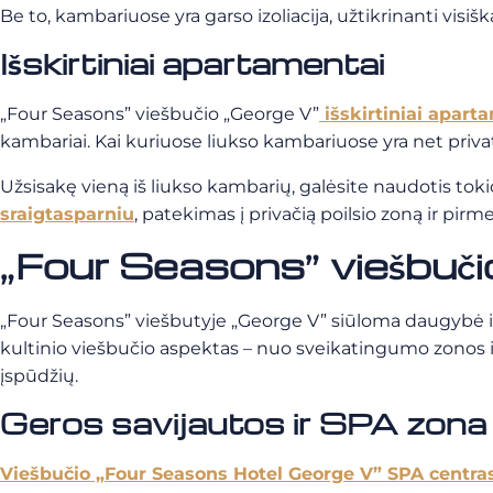
Be to, kambariuose yra garso izoliacija, užtikrinanti visišk
Išskirtiniai apartamentai
„Four Seasons” viešbučio „George V”
išskirtiniai apart
kambariai. Kai kuriuose liukso kambariuose yra net priva
Užsisakę vieną iš liukso kambarių, galėsite naudotis to
sraigtasparniu
, patekimas į privačią poilsio zoną ir pir
„Four Seasons” viešbuči
„Four Seasons” viešbutyje „George V” siūloma daugybė išs
kultinio viešbučio aspektas – nuo sveikatingumo zonos 
įspūdžių.
Geros savijautos ir SPA zona
Viešbučio „Four Seasons Hotel George V” SPA centra