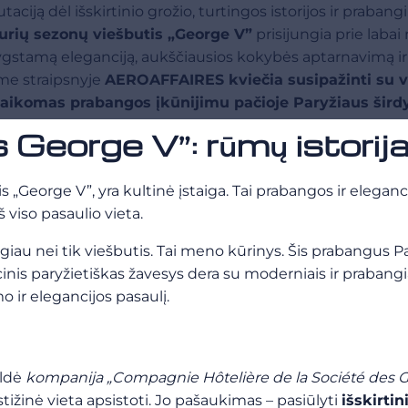
taciją dėl išskirtinio grožio, turtingos istorijos ir prab
urių sezonų viešbutis „George V”
prisijungia prie labai
lygstamą eleganciją, aukščiausios kokybės aptarnavimą ir
me straipsnyje
AEROAFFAIRES kviečia susipažinti su v
laikomas prabangos įkūnijimu pačioje Paryžiaus širdy
 George V”: rūmų istorij
George V”, yra kultinė įstaiga. Tai prabangos ir elegancijo
 viso pasaulio vieta.
au nei tik viešbutis. Tai meno kūrinys. Šis prabangus Par
adicinis paryžietiškas žavesys dera su moderniais ir praba
mo ir elegancijos pasaulį.
ldė
kompanija „Compagnie Hôtelière de la Société des G
ižinė vieta apsistoti. Jo pašaukimas – pasiūlyti
išskirtin