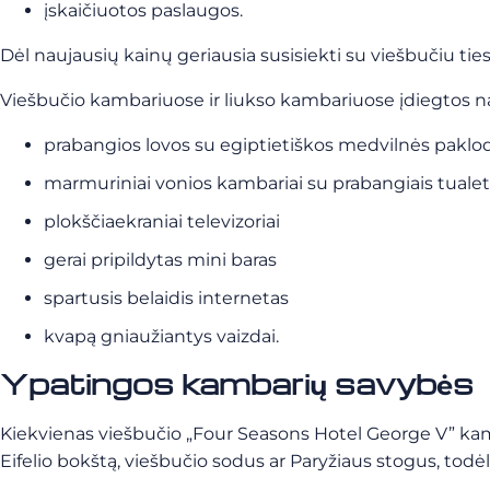
įskaičiuotos paslaugos.
Dėl naujausių kainų geriausia susisiekti su viešbučiu tiesio
Viešbučio kambariuose ir liukso kambariuose įdiegtos nau
prabangios lovos su egiptietiškos medvilnės pakl
marmuriniai vonios kambariai su prabangiais tuale
plokščiaekraniai televizoriai
gerai pripildytas mini baras
spartusis belaidis internetas
kvapą gniaužiantys vaizdai.
Ypatingos kambarių savybės
Kiekvienas viešbučio „Four Seasons Hotel George V” kamba
Eifelio bokštą, viešbučio sodus ar Paryžiaus stogus, todėl