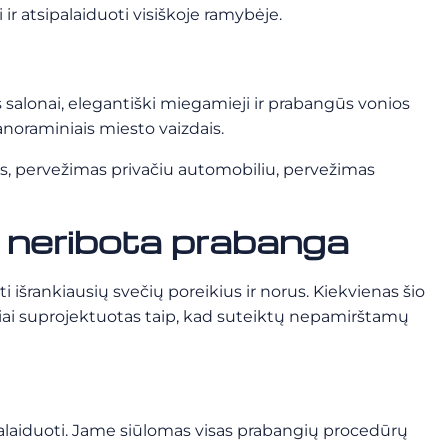
 ir atsipalaiduoti visiškoje ramybėje.
 salonai, elegantiški miegamieji ir prabangūs vonios
anoraminiais miesto vaizdais.
is, pervežimas privačiu automobiliu, pervežimas
 neribota prabanga
išrankiausių svečių poreikius ir norus. Kiekvienas šio
čiai suprojektuotas taip, kad suteiktų nepamirštamų
sipalaiduoti. Jame siūlomas visas prabangių procedūrų