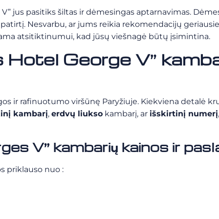
 V” jus pasitiks šiltas ir dėmesingas aptarnavimas. Dėm
atirtį. Nesvarbu, ar jums reikia rekomendacijų geriausiem
ama atsitiktinumui, kad jūsų viešnagė būtų įsimintina.
 Hotel George V” kambari
s ir rafinuotumo viršūnę Paryžiuje. Kiekviena detalė kru
kinį kambarį
,
erdvų liukso
kambarį, ar
išskirtinį numerį
ges V” kambarių kainos ir pas
 priklauso nuo :