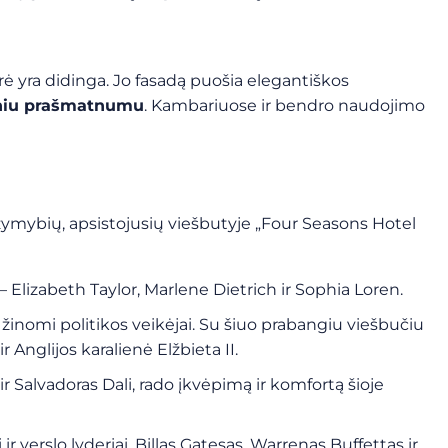
šorė yra didinga. Jo fasadą puošia elegantiškos
iu prašmatnumu
. Kambariuose ir bendro naudojimo
žymybių, apsistojusių viešbutyje „Four Seasons Hotel
– Elizabeth Taylor, Marlene Dietrich ir Sophia Loren.
 žinomi politikos veikėjai. Su šiuo prabangiu viešbučiu
Anglijos karalienė Elžbieta II.
r Salvadoras Dali, rado įkvėpimą ir komfortą šioje
r verslo lyderiai. Billas Gatesas, Warrenas Buffettas ir