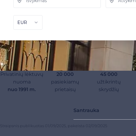
Privatinių lėktuvų
20 000
45 000
nuoma
pasiekiamų
užtikrintų
nuo 1991 m.
prietaisų
skrydžių
Santrauka
Straipsnis publikuotas
01/09/2025
, pakeista
02/09/2025