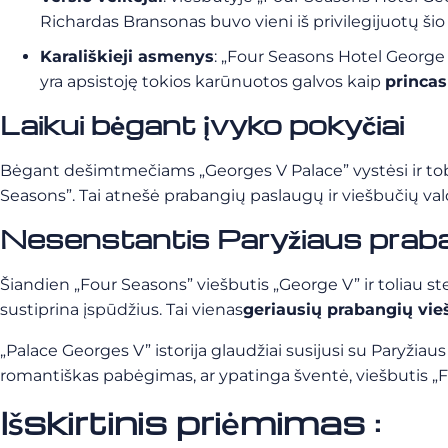
Richardas Bransonas buvo vieni iš privilegijuotų šio 
Karališkieji asmenys
: „Four Seasons Hotel George
yra apsistoję tokios karūnuotos galvos kaip
princas
Laikui bėgant įvyko pokyčiai
Bėgant dešimtmečiams „Georges V Palace” vystėsi ir tobul
Seasons”. Tai atnešė prabangių paslaugų ir viešbučių val
Nesenstantis Paryžiaus prab
Šiandien „Four Seasons” viešbutis „George V” ir toliau s
sustiprina įspūdžius. Tai vienas
geriausių prabangių vie
„Palace Georges V” istorija glaudžiai susijusi su Paryžiaus
romantiškas pabėgimas, ar ypatinga šventė, viešbutis „Fou
Išskirtinis priėmimas :