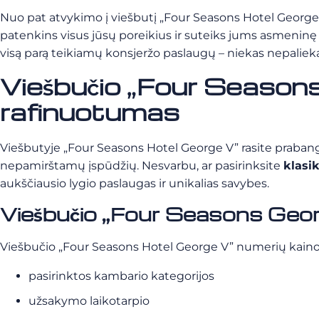
Nuo pat atvykimo į viešbutį „Four Seasons Hotel George
patenkins visus jūsų poreikius ir suteiks jums asmeninę p
visą parą teikiamų konsjeržo paslaugų – niekas nepaliek
Viešbučio „Four Seasons
rafinuotumas
Viešbutyje „Four Seasons Hotel George V” rasite prabango
nepamirštamų įspūdžių. Nesvarbu, ar pasirinksite
klasi
aukščiausio lygio paslaugas ir unikalias savybes.
Viešbučio „Four Seasons Geor
Viešbučio „Four Seasons Hotel George V” numerių kainos
pasirinktos kambario kategorijos
užsakymo laikotarpio