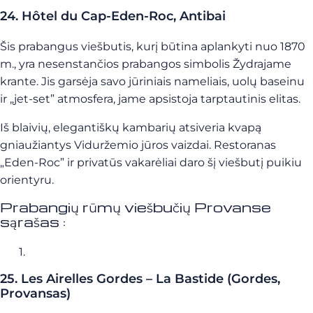
24. Hôtel du Cap-Eden-Roc, Antibai
Šis prabangus viešbutis, kurį būtina aplankyti nuo 1870
m., yra nesenstančios prabangos simbolis Žydrajame
krante. Jis garsėja savo jūriniais nameliais, uolų baseinu
ir „jet-set” atmosfera, jame apsistoja tarptautinis elitas.
Iš blaivių, elegantiškų kambarių atsiveria kvapą
gniaužiantys Viduržemio jūros vaizdai. Restoranas
„Eden-Roc” ir privatūs vakarėliai daro šį viešbutį puikiu
orientyru.
Prabangių rūmų viešbučių Provanse
sąrašas :
25. Les Airelles Gordes – La Bastide (Gordes,
Provansas)