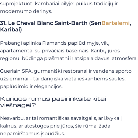
suprojektuoti kambariai pilyje: puikus tradicijų ir
modernumo derinys.
31. Le Cheval Blanc Saint-Barth (Sen
Bartelemi
,
Karibai)
Prabangi aplinka Flamands paplūdimyje, vilų
apartamentai su privačiais baseinais. Karibų jūros
regionui būdinga prašmatni ir atsipalaidavusi atmosfera.
Guerlain SPA, gurmaniški restoranai ir vandens sporto
užsiėmimai – tai dangiška vieta ieškantiems saulės,
paplūdimio ir elegancijos.
Kuriuos rūmus pasirinksite kitai
viešnagei?
Nesvarbu, ar tai romantiškas savaitgalis, ar išvyka į
kalnus, ar atostogos prie jūros, šie rūmai žada
nepamirštamus įspūdžius.