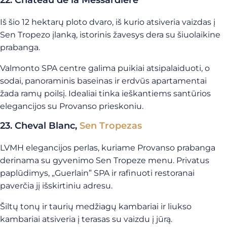
22. Château de la Messardière
Iš šio 12 hektarų ploto dvaro, iš kurio atsiveria vaizdas į
Sen Tropezo įlanką, istorinis žavesys dera su šiuolaikine
prabanga.
Valmonto SPA centre galima puikiai atsipalaiduoti, o
sodai, panoraminis baseinas ir erdvūs apartamentai
žada ramų poilsį. Idealiai tinka ieškantiems santūrios
elegancijos su Provanso prieskoniu.
23. Cheval Blanc,
Sen Tropezas
LVMH elegancijos perlas, kuriame Provanso prabanga
derinama su gyvenimo Sen Tropeze menu. Privatus
paplūdimys, „Guerlain” SPA ir rafinuoti restoranai
paverčia jį išskirtiniu adresu.
Šiltų tonų ir taurių medžiagų kambariai ir liukso
kambariai atsiveria į terasas su vaizdu į jūrą.