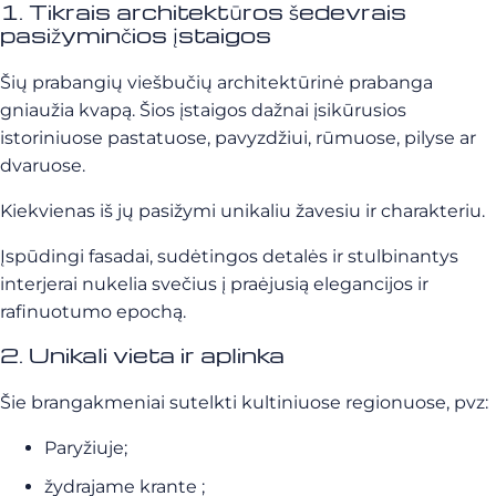
1. Tikrais architektūros šedevrais
pasižyminčios įstaigos
Šių prabangių viešbučių architektūrinė prabanga
gniaužia kvapą. Šios įstaigos dažnai įsikūrusios
istoriniuose pastatuose, pavyzdžiui, rūmuose, pilyse ar
dvaruose.
Kiekvienas iš jų pasižymi unikaliu žavesiu ir charakteriu.
Įspūdingi fasadai, sudėtingos detalės ir stulbinantys
interjerai nukelia svečius į praėjusią elegancijos ir
rafinuotumo epochą.
2. Unikali vieta ir aplinka
Šie brangakmeniai sutelkti kultiniuose regionuose, pvz:
Paryžiuje;
žydrajame krante ;