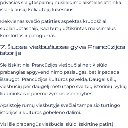
privačios sraigtasparnių nusileidimo aikštelės atitinka
išrankiausių keliautojų lūkesčius.
Kiekvienas svečio patirties aspektas kruopščiai
suplanuotas taip, kad būtų užtikrintas maksimalus
komfortas ir patogumas.
7. Šiuose viešbučiuose gyva Prancūzijos
istorija
Šie išskirtiniai Prancūzijos viešbučiai ne tik siūlo
prabangias apgyvendinimo paslaugas, bet ir padeda
išsaugoti Prancūzijos kultūros paveldą. Daugelis šių
viešbučių per daugelį metų tapo svarbių istorinių įvykių
liudininkais ir priėmė žymias asmenybes.
Apsistoję rūmų viešbutyje svečiai tampa šio turtingo
istorijos ir kultūros gobeleno dalimi.
Visi šie prabangūs viešbučiai siūlo išskirtinę patirtį