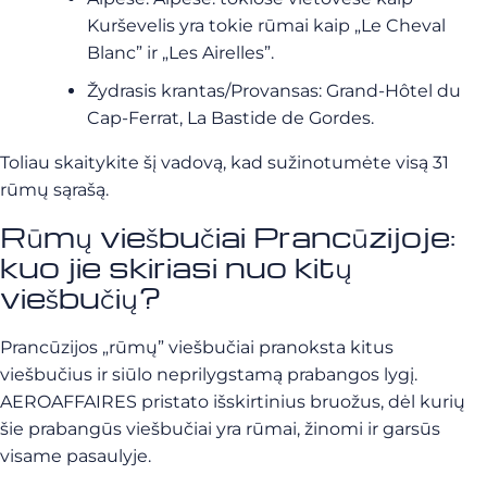
Kurševelis yra tokie rūmai kaip „Le Cheval
Blanc” ir „Les Airelles”.
Žydrasis krantas/Provansas: Grand-Hôtel du
Cap-Ferrat, La Bastide de Gordes.
Toliau skaitykite šį vadovą, kad sužinotumėte visą 31
rūmų sąrašą.
Rūmų viešbučiai Prancūzijoje:
kuo jie skiriasi nuo kitų
viešbučių?
Prancūzijos „rūmų” viešbučiai pranoksta kitus
viešbučius ir siūlo neprilygstamą prabangos lygį.
AEROAFFAIRES pristato išskirtinius bruožus, dėl kurių
šie prabangūs viešbučiai yra rūmai, žinomi ir garsūs
visame pasaulyje.