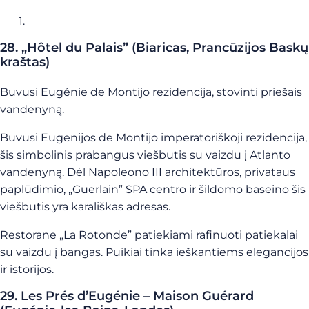
28. „Hôtel du Palais” (Biaricas, Prancūzijos Baskų
kraštas)
Buvusi Eugénie de Montijo rezidencija, stovinti priešais
vandenyną.
Buvusi Eugenijos de Montijo imperatoriškoji rezidencija,
šis simbolinis prabangus viešbutis su vaizdu į Atlanto
vandenyną. Dėl Napoleono III architektūros, privataus
paplūdimio, „Guerlain” SPA centro ir šildomo baseino šis
viešbutis yra karališkas adresas.
Restorane „La Rotonde” patiekiami rafinuoti patiekalai
su vaizdu į bangas. Puikiai tinka ieškantiems elegancijos
ir istorijos.
29. Les Prés d’Eugénie – Maison Guérard