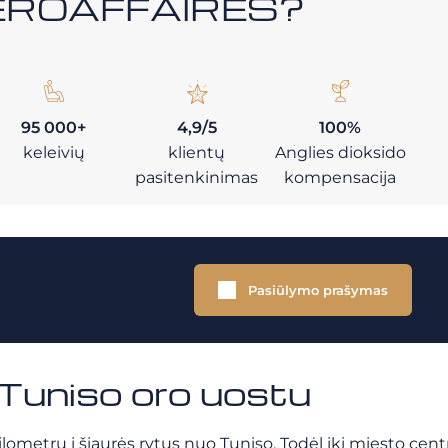
i AEROAFFAIRES?
95 000+
4,9/5
100%
keleivių
klientų
Anglies dioksido
pasitenkinimas
kompensacija
Pasiūlymo prašymas
 Tuniso oro uostu
ilometrų į šiaurės rytus nuo Tuniso. Todėl iki miesto ce