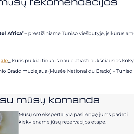
: mūsų rekomendacijos
el Africa”
– prestižiniame Tuniso viešbutyje, įsikūrusiame
gale
„, kuris puikiai tinka iš naujo atrasti aukščiausios ko
linio Brado muziejaus (Musée National du Brado) – Tuniso
e su mūsų komanda
Mūsų oro ekspertai yra pasirengę jums padėti
kiekviename jūsų rezervacijos etape.