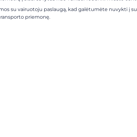
s su vairuotoju paslaugą, kad galėtumėte nuvykti į susi
transporto priemonę.