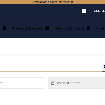
Užsisakykite skrydį šią vasarą!
JK
+44 84
s
Privatūs lėktuvai
Paskirties vietos
Api
 lėktuvu nuoma