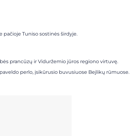
 pačioje Tuniso sostinės širdyje.
kybės prancūzų ir Viduržemio jūros regiono virtuvę.
 paveldo perlo, įsikūrusio buvusiuose Bejlikų rūmuose.