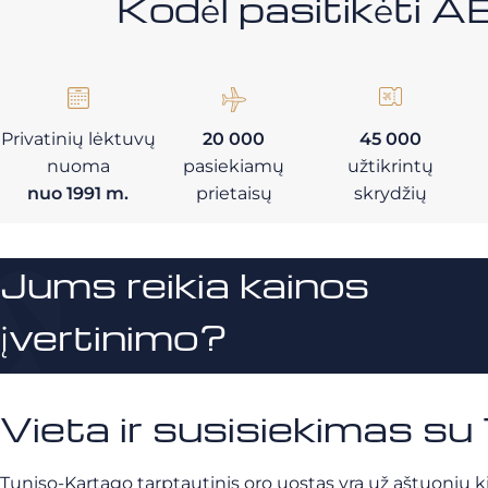
Kodėl pasitikėt
Privatinių lėktuvų
20 000
45 000
nuoma
pasiekiamų
užtikrintų
nuo 1991 m.
prietaisų
skrydžių
Jums reikia kainos
įvertinimo?
Vieta ir susisiekimas su
Tuniso-Kartago tarptautinis oro uostas yra už aštuonių k