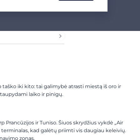
o iki kito: tai galimybė atrasti miestą iš oro ir
utaupydami laiko ir pinigų.
p Prancūzijos ir Tuniso. Šiuos skrydžius vykdė „Air
erminalas, kad galėtų priimti vis daugiau keleivių.
arnavimo zonas.