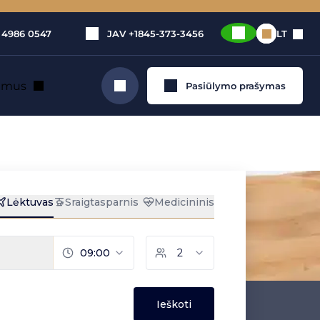
 4986 0547
JAV
+1845-373-3456
LT
e mus
Pasiūlymo prašymas
Ieškoti