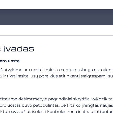
: įvadas
oro uostą
.
vykimo oro uosto į miesto centrą paslauga nuo vieno tašk
 tikrai rasite jūsų poreikius atitinkantį sraigtasparnį, s
a
šeštajame dešimtmetyje pagrindiniai skrydžiai vyko tik tar
o uostas buvo patobulintas, be kita ko, įrengtas naujas t
tų, pavyzdžiui, išplėsti kontrolės zoną ir atnaujinti apt