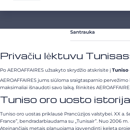
Santrauka
Privačiu lėktuvu Tunisas
Po AEROAFFAIRES užsakyto skrydžio atskrisite į
Tuniso 
AEROAFFAIRES jums siūloma sraigtasparnio pervežimo iš at
maksimaliai išnaudoti savo laiką. Rinkitės AEROAFFAIRES ir
Tuniso oro uosto istorij
Tuniso oro uostas priklausė Prancūzijos valstybei. XX a. 
France”, bendradarbiaudama su „Tunisair”. Nuo 2006 m. or
Ateinančiais metais planuojama įgyvendinti keletą projek