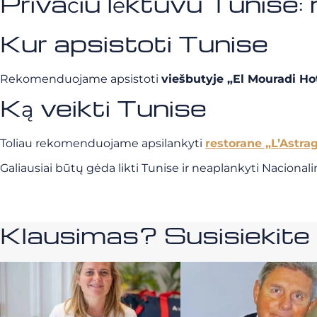
Privačiu lėktuvu Tunise
Kur apsistoti Tunise
Rekomenduojame apsistoti
viešbutyje „El Mouradi Hot
Ką veikti Tunise
Toliau rekomenduojame apsilankyti
restorane „L’Astra
Galiausiai būtų gėda likti Tunise ir neaplankyti Naciona
Klausimas? Susisiekit