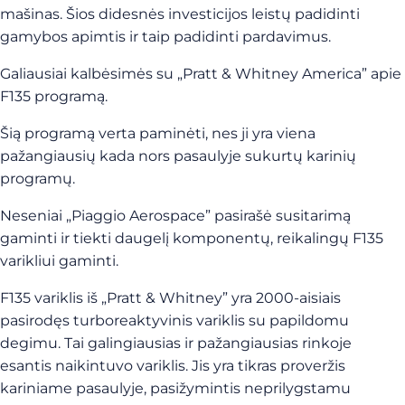
mašinas. Šios didesnės investicijos leistų padidinti
gamybos apimtis ir taip padidinti pardavimus.
Galiausiai kalbėsimės su „Pratt & Whitney America” apie
F135 programą.
Šią programą verta paminėti, nes ji yra viena
pažangiausių kada nors pasaulyje sukurtų karinių
programų.
Neseniai „Piaggio Aerospace” pasirašė susitarimą
gaminti ir tiekti daugelį komponentų, reikalingų F135
varikliui gaminti.
F135 variklis iš „Pratt & Whitney” yra 2000-aisiais
pasirodęs turboreaktyvinis variklis su papildomu
degimu. Tai galingiausias ir pažangiausias rinkoje
esantis naikintuvo variklis. Jis yra tikras proveržis
kariniame pasaulyje, pasižymintis neprilygstamu