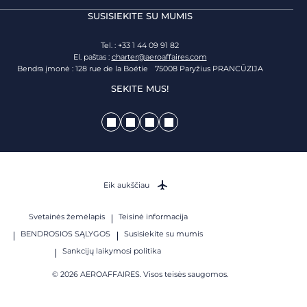
SUSISIEKITE SU MUMIS
Tel. : +33 1 44 09 91 82
El. paštas :
charter@aeroaffaires.com
Bendra įmonė : 128 rue de la Boétie 75008 Paryžius PRANCŪZIJA
SEKITE MUS!
Eik aukščiau
Svetainės žemėlapis
Teisinė informacija
BENDROSIOS SĄLYGOS
Susisiekite su mumis
Sankcijų laikymosi politika
© 2026 AEROAFFAIRES. Visos teisės saugomos.