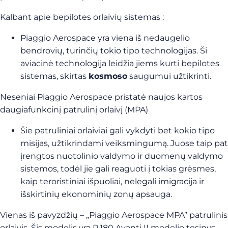
Kalbant apie bepilotes orlaivių sistemas :
Piaggio Aerospace yra viena iš nedaugelio
bendrovių, turinčių tokio tipo technologijas. Ši
aviacinė technologija leidžia jiems kurti bepilotes
sistemas, skirtas
kosmoso
saugumui užtikrinti.
Neseniai Piaggio Aerospace pristatė naujos kartos
daugiafunkcinį patrulinį orlaivį (MPA)
Šie patruliniai orlaiviai gali vykdyti bet kokio tipo
misijas, užtikrindami veiksmingumą. Juose taip pat
įrengtos nuotolinio valdymo ir duomenų valdymo
sistemos, todėl jie gali reaguoti į tokias grėsmes,
kaip teroristiniai išpuoliai, nelegali imigracija ir
išskirtinių ekonominių zonų apsauga.
Vienas iš pavyzdžių – „Piaggio Aerospace MPA” patrulinis
orlaivis. Šis modelis yra P.180 Avanti II modelio tęsinys.