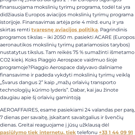
finansuojama mokslinių tyrimų programa, todėl tai yra
didžiausia Europos aviacijos mokslinių tyrimų programa
istorijoje. Finansavimas artėja prie 4 mlrd. eurų ir yra
skirtas remti
tvaresnę aviacijos politiką
. Pagrindinis
programos tikslas – iki 2050 m. pasiekti ACARE (Europos
aeronautikos mokslinių tyrimų patariamosios tarybos)
nustatytus tikslus. Tam reikės 75 % sumažinti išmetamo
CO2 kiekį. Koks Piaggio Aerospace vaidmuo šioje
programoje?Piaggio Aerospace dalyvavo daliniame
finansavime ir padeda vykdyti mokslinių tyrimų veiklą
„Švarus dangus 2” kaip „mažų orlaivių transporto
technologijų kūrimo lyderis”. Dabar, kai jau žinote
daugiau apie šį orlaivių gamintoją
AEROAFFAIRES, esame pasiekiami 24 valandas per parą,
7 dienas per savaitę, įskaitant savaitgalius ir švenčių
dienas. Greitai reaguojame į jūsų užklausą dėl
pasiūlymo tiek internetu, tiek
telefonu
+33 1 44 09 91