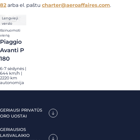
82
arba el. paštu
charter@aeroaffaires.com
.
Lengvieji
verslo
lėktuvai
Išsinuomoti
vieną
Piaggio
Avanti P
180
6-7 sėdynės |
644 km/h |
2220 km
autonomija
GERIAUSI PRIVATŪS
ORO UOSTAI
GERIAUSIOS
LAISVALAIKIO