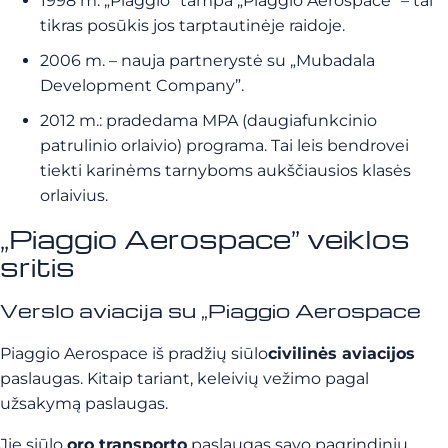
1998 m. „Piaggio” tampa „Piaggio Aerospace” – tai
tikras posūkis jos tarptautinėje raidoje.
2006 m. – nauja partnerystė su „Mubadala
Development Company”.
2012 m.: pradedama MPA (daugiafunkcinio
patrulinio orlaivio) programa. Tai leis bendrovei
tiekti karinėms tarnyboms aukščiausios klasės
orlaivius.
„Piaggio Aerospace” veiklos
sritis
Verslo aviacija su „Piaggio Aerospace
Piaggio Aerospace iš pradžių siūlo
civilinės aviacijos
paslaugas. Kitaip tariant, keleivių vežimo pagal
užsakymą paslaugas.
Jie siūlo
oro transporto
paslaugas savo pagrindiniu