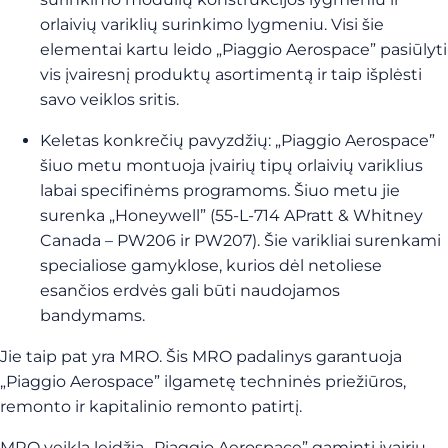
orlaivių variklių surinkimo lygmeniu. Visi šie
elementai kartu leido „Piaggio Aerospace” pasiūlyti
vis įvairesnį produktų asortimentą ir taip išplėsti
savo veiklos sritis.
Keletas konkrečių pavyzdžių: „Piaggio Aerospace”
šiuo metu montuoja įvairių tipų orlaivių variklius
labai specifinėms programoms. Šiuo metu jie
surenka „Honeywell” (55-L-714 APratt & Whitney
Canada – PW206 ir PW207). Šie varikliai surenkami
specialiose gamyklose, kurios dėl netoliese
esančios erdvės gali būti naudojamos
bandymams.
Jie taip pat yra MRO. Šis MRO padalinys garantuoja
„Piaggio Aerospace” ilgametę techninės priežiūros,
remonto ir kapitalinio remonto patirtį.
MRO veikla leidžia „Piaggio Aerospace” gaminti įvairių