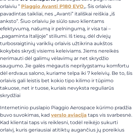
orlaiviu ”
Piaggio Avanti P180 EVO
„. Šis orlaivis
pavadintas taikliai, nes „Avanti” itališkai reiškia „iš
anksto”. Šiuo orlaiviu jie siūlo savo klientams
efektyvumą, našumą ir pelningumą, ir visa tai –
„pagaminta Italijoje” stiliumi. Iš tiesų, dėl dviejų
turbosraigtinių variklių orlaivis užtikrina aukštos
kokybės skrydį visiems keleiviams. Jiems nereikės
nerimauti dėl galimų vėlavimų ar net skrydžio
saugumo. Jie galės mėgautis neprilygstamu komfortu
dėl erdvaus salono, kuriame telpa iki 7 keleivių. Be to, šis
orlaivis gali leistis bet kokio tipo kilimo ir tūpimo
takuose, net ir tuose, kuriais nevyksta reguliarūs
skrydžiai
Internetinio puslapio Piaggio Aerospace kūrimo pradžia
buvo suvokimas, kad
verslo aviacija
taps vis svarbesnė.
Kad klientai taps vis reiklesni, todėl reikėjo sukurti
orlaivį, kuris geriausiai atitiktų augančius jų poreikius