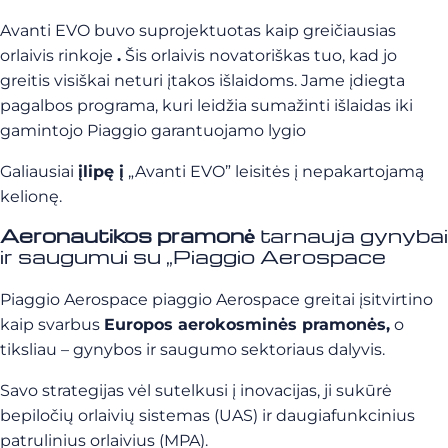
Avanti EVO buvo suprojektuotas kaip greičiausias
orlaivis rinkoje
.
Šis orlaivis novatoriškas tuo, kad jo
greitis visiškai neturi įtakos išlaidoms. Jame įdiegta
pagalbos programa, kuri leidžia sumažinti išlaidas iki
gamintojo Piaggio garantuojamo lygio
Galiausiai
įlipę į
„Avanti EVO” leisitės į nepakartojamą
kelionę.
Aeronautikos pramonė
tarnauja gynybai
ir saugumui su „Piaggio Aerospace
Piaggio Aerospace piaggio Aerospace greitai įsitvirtino
kaip svarbus
Europos aerokosminės pramonės,
o
tiksliau – gynybos ir saugumo sektoriaus dalyvis.
Savo strategijas vėl sutelkusi į inovacijas, ji sukūrė
bepiločių orlaivių sistemas (UAS) ir daugiafunkcinius
patrulinius orlaivius (MPA).