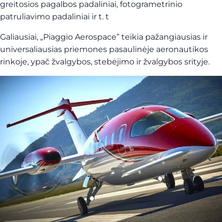
greitosios pagalbos padaliniai, fotogrametrinio
patruliavimo padaliniai ir t. t
Galiausiai, „Piaggio Aerospace” teikia pažangiausias ir
universaliausias priemones pasaulinėje aeronautikos
rinkoje, ypač žvalgybos, stebėjimo ir žvalgybos srityje.