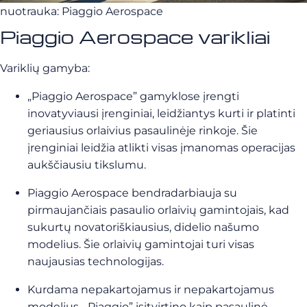
nuotrauka: Piaggio Aerospace
Piaggio Aerospace varikliai
Variklių gamyba:
„Piaggio Aerospace” gamyklose įrengti
inovatyviausi įrenginiai, leidžiantys kurti ir platinti
geriausius orlaivius pasaulinėje rinkoje. Šie
įrenginiai leidžia atlikti visas įmanomas operacijas
aukščiausiu tikslumu.
Piaggio Aerospace bendradarbiauja su
pirmaujančiais pasaulio orlaivių gamintojais, kad
sukurtų novatoriškiausius, didelio našumo
modelius. Šie orlaivių gamintojai turi visas
naujausias technologijas.
Kurdama nepakartojamus ir nepakartojamus
modelius, „Piaggio” įsitvirtino kaip pasaulinė