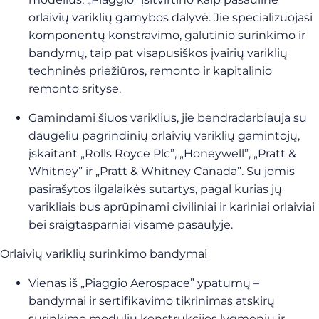
orlaivių variklių gamybos dalyvė. Jie specializuojasi
komponentų konstravimo, galutinio surinkimo ir
bandymų, taip pat visapusiškos įvairių variklių
techninės priežiūros, remonto ir kapitalinio
remonto srityse.
Gamindami šiuos variklius, jie bendradarbiauja su
daugeliu pagrindinių orlaivių variklių gamintojų,
įskaitant „Rolls Royce Plc”, „Honeywell”, „Pratt &
Whitney” ir „Pratt & Whitney Canada”. Su jomis
pasirašytos ilgalaikės sutartys, pagal kurias jų
varikliais bus aprūpinami civiliniai ir kariniai orlaiviai
bei sraigtasparniai visame pasaulyje.
Orlaivių variklių surinkimo bandymai
Vienas iš „Piaggio Aerospace” ypatumų –
bandymai ir sertifikavimo tikrinimas atskirų
surinkimo modulių konstrukcijos lygmeniu ir