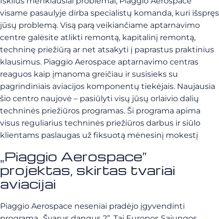
Iškilus menkiausiai problemai, Piaggio Aerospace
visame pasaulyje dirba specialistų komanda, kuri išspręs
jūsų problemą. Visą parą veikiančiame aptarnavimo
centre galėsite atlikti remontą, kapitalinį remontą,
techninę priežiūrą ar net atsakyti į paprastus praktinius
klausimus. Piaggio Aerospace aptarnavimo centras
reaguos kaip įmanoma greičiau ir susisieks su
pagrindiniais aviacijos komponentų tiekėjais. Naujausia
šio centro naujovė – pasiūlyti visų jūsų orlaivio dalių
techninės priežiūros programas. Ši programa apima
visus reguliarius techninės priežiūros darbus ir siūlo
klientams paslaugas už fiksuotą mėnesinį mokestį
„Piaggio Aerospace”
projektas, skirtas tvariai
aviacijai
Piaggio Aerospace neseniai pradėjo įgyvendinti
programą „Švarus dangus 2”. Tai Europos Sąjungos