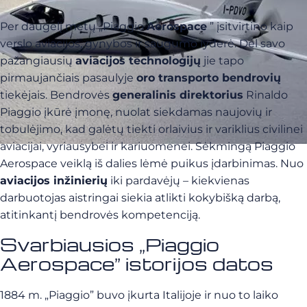
Per daugelį metų „Piaggio
Aerospace
” įsitvirtino kaip
verslo aviacijos, gynybos ir saugumo lyderė. Dėl savo
pažangiausių
aviacijos technologijų
jie tapo
pirmaujančiais pasaulyje
oro transporto bendrovių
tiekėjais. Bendrovės
generalinis direktorius
Rinaldo
Piaggio įkūrė įmonę, nuolat siekdamas naujovių ir
tobulėjimo, kad galėtų tiekti orlaivius ir variklius civilinei
aviacijai, vyriausybei ir kariuomenei. Sėkmingą Piaggio
Aerospace veiklą iš dalies lėmė puikus įdarbinimas. Nuo
aviacijos inžinierių
iki pardavėjų – kiekvienas
darbuotojas aistringai siekia atlikti kokybišką darbą,
atitinkantį bendrovės kompetenciją.
Svarbiausios „Piaggio
Aerospace” istorijos datos
1884 m. „Piaggio” buvo įkurta Italijoje ir nuo to laiko