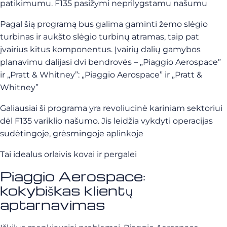
patikimumu. F135 pasižymi neprilygstamu našumu
Pagal šią programą bus galima gaminti žemo slėgio
turbinas ir aukšto slėgio turbinų atramas, taip pat
įvairius kitus komponentus. Įvairių dalių gamybos
planavimu dalijasi dvi bendrovės – „Piaggio Aerospace”
ir „Pratt & Whitney”: „Piaggio Aerospace” ir „Pratt &
Whitney”
Galiausiai ši programa yra revoliucinė kariniam sektoriui
dėl F135 variklio našumo. Jis leidžia vykdyti operacijas
sudėtingoje, grėsmingoje aplinkoje
Tai idealus orlaivis kovai ir pergalei
Piaggio Aerospace:
kokybiškas klientų
aptarnavimas