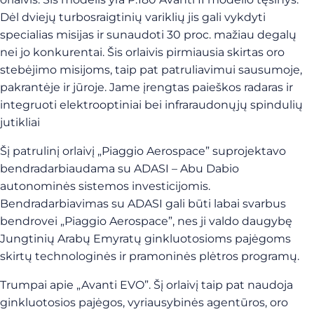
Dėl dviejų turbosraigtinių variklių jis gali vykdyti
specialias misijas ir sunaudoti 30 proc. mažiau degalų
nei jo konkurentai. Šis orlaivis pirmiausia skirtas oro
stebėjimo misijoms, taip pat patruliavimui sausumoje,
pakrantėje ir jūroje. Jame įrengtas paieškos radaras ir
integruoti elektrooptiniai bei infraraudonųjų spindulių
jutikliai
Šį patrulinį orlaivį „Piaggio Aerospace” suprojektavo
bendradarbiaudama su ADASI – Abu Dabio
autonominės sistemos investicijomis.
Bendradarbiavimas su ADASI gali būti labai svarbus
bendrovei „Piaggio Aerospace”, nes ji valdo daugybę
Jungtinių Arabų Emyratų ginkluotosioms pajėgoms
skirtų technologinės ir pramoninės plėtros programų.
Trumpai apie „Avanti EVO”. Šį orlaivį taip pat naudoja
ginkluotosios pajėgos, vyriausybinės agentūros, oro