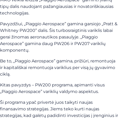
tipų dalis naudojant pažangiausias ir novatoriškiausias
technologijas.
Pavyzdžiui, „Piaggio Aerospace” gamina garsiojo „Pratt &
Whitney PW200” dalis. Šis turbosraigtinis variklis labai
gerai žinomas aeronautikos pasaulyje. „Piaggio
Aerospace” gamina daug PW206 ir PW207 variklių
komponentų.
Be to, „Piaggio Aerospace” gamina, prižiūri, remontuoja
ir kapitališkai remontuoja variklius per visą jų gyvavimo
ciklą.
Kitas pavyzdys – PW200 programa, apimanti visus
„Piaggio Aerospace” variklių valdymo aspektus.
Ši programa ypač privertė juos taikyti naujas
finansavimo strategijas. Jiems teko kurti naujas
strategijas, kad galėtų padidinti investicijas į įrenginius ir