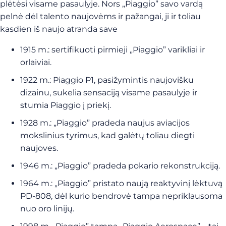
plėtėsi visame pasaulyje. Nors „Piaggio” savo vardą
pelnė dėl talento naujovėms ir pažangai, ji ir toliau
kasdien iš naujo atranda save
1915 m.: sertifikuoti pirmieji „Piaggio” varikliai ir
orlaiviai.
1922 m.: Piaggio P1, pasižymintis naujovišku
dizainu, sukelia sensaciją visame pasaulyje ir
stumia Piaggio į priekį.
1928 m.: „Piaggio” pradeda naujus aviacijos
mokslinius tyrimus, kad galėtų toliau diegti
naujoves.
1946 m.: „Piaggio” pradeda pokario rekonstrukciją.
1964 m.: „Piaggio” pristato naują reaktyvinį lėktuvą
PD-808, dėl kurio bendrovė tampa nepriklausoma
nuo oro linijų.