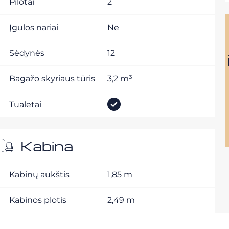
Pilotai
2
Įgulos nariai
Ne
Sėdynės
12
Bagažo skyriaus tūris
3,2 m³
Tualetai
Kabina
Kabinų aukštis
1,85 m
Kabinos plotis
2,49 m