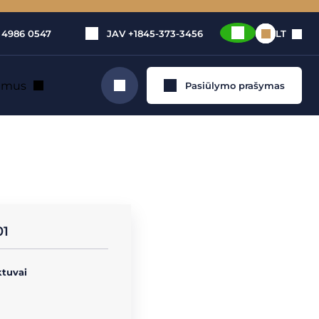
 4986 0547
JAV
+1845-373-3456
LT
e mus
Pasiūlymo prašymas
Ieškoti
u
01
ktuvai