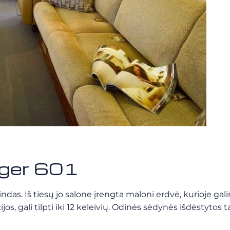
nger 601
das. Iš tiesų jo salone įrengta maloni erdvė, kurioje gali
jos, gali tilpti iki 12 keleivių. Odinės sėdynės išdėstytos