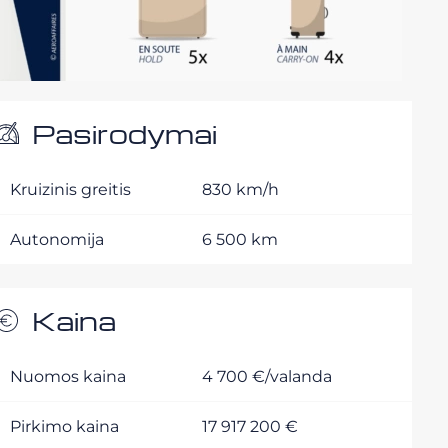
Pasirodymai
Kruizinis greitis
830 km/h
Autonomija
6 500 km
Kaina
Nuomos kaina
4 700 €/valanda
Pirkimo kaina
17 917 200 €