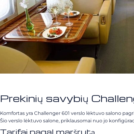
Prekinių savybių Challe
Komfortas yra Challenger 601 verslo lėktuvo salono pagrin
Šio verslo lėktuvo salone, priklausomai nuo jo konfigūraci
Tarifai pagal maršrutą