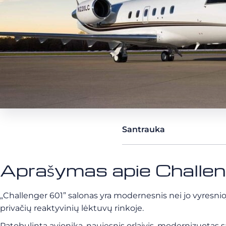
Santrauka
Aprašymas apie Challe
„Challenger 601” salonas yra modernesnis nei jo vyresniojo b
privačių reaktyvinių lėktuvų rinkoje.
Patobulinta avionika, naujesnis orlaivis, modernizuotas sal