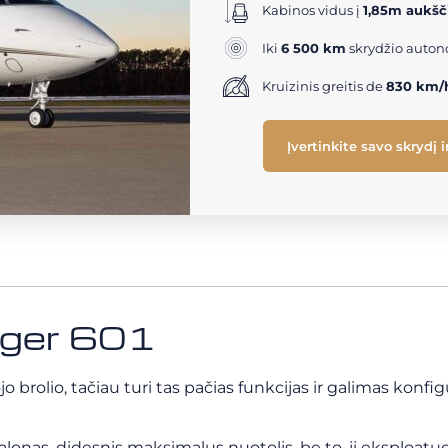
Kabinos vidus į
1,85m aukšč
Iki
6 500 km
skrydžio auton
Kruizinis greitis de
830 km/
Įvertinkite savo skrydį 
nger 601
rolio, tačiau turi tas pačias funkcijas ir galimas konfigūra
onas, didesnis maksimalus nuotolis, be to, jį eksploatuoti 