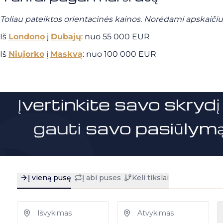
Toliau pateiktos orientacinės kainos.
Norėdami apskaičiuot
Iš
Londono
į
Dubajų
: nuo 55 000 EUR
Iš
Niujorko
į
Maskvą
: nuo 100 000 EUR
Įvertinkite savo skrydį 
gauti savo pasiūlymą 