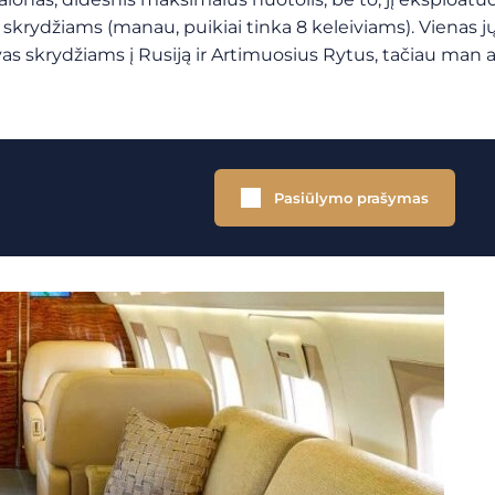
skrydžiams (manau, puikiai tinka 8 keleiviams). Vienas jų y
uvas skrydžiams į Rusiją ir Artimuosius Rytus, tačiau man 
Pasiūlymo prašymas