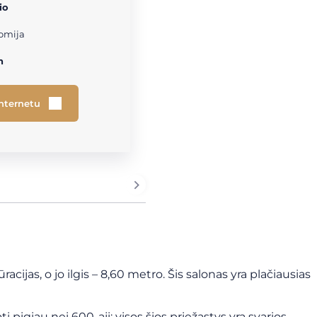
io
omija
h
internetu
cijas, o jo ilgis – 8,60 metro. Šis salonas yra plačiausias
pigiau nei 600-ąjį: visos šios priežastys yra svarios,