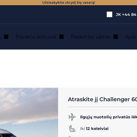
Užsisakykite skrydį šią vasarą!
JK
+44 84
s
Privatūs lėktuvai
Paskirties vietos
Api
lėktuvų nuomos (10 - 16 vietų)
→
Challenger 601
privačiu lėktuv
Atraskite jį Challenger 6
Ilgųjų nuotolių privatūs lė
Iki
12 keleiviai