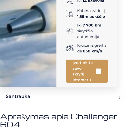
Iki
14 keleiviai
Kabinos vidus į
1,85m aukščio
Iki
7 700 km
skrydžio
autonomija
Kruizinis greitis
de
830 km/h
Įvertinkite
savo
skrydį
internetu
Santrauka
Aprašymas apie Challenger
604