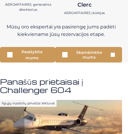
Clerc
AEROAFFAIRES generalinis
direktorius
AEROAFFAIRES įkūrėjas
Mūsų oro ekspertai yra pasirengę jums padėti
kiekviename jūsų rezervacijos etape.
Parašykite
Skambinkite
mums
mums
Panašūs prietaisai į
Challenger 604
Ilgųjų nuotolių privatūs lėktuvai