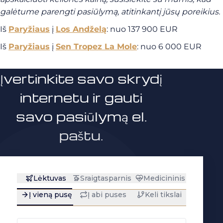
galėtume parengti pasiūlymą, atitinkantį jūsų poreikius.
Iš
Paryžiaus
į
Los Andželą
: nuo 137 900 EUR
Iš
Paryžiaus
į
Sen Tropez La Mole
: nuo 6 000 EUR
Įvertinkite savo skrydį
internetu ir gauti
savo pasiūlymą el.
paštu.