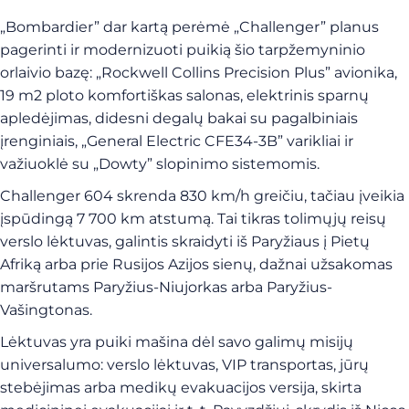
„Bombardier” dar kartą perėmė „Challenger” planus
pagerinti ir modernizuoti puikią šio tarpžemyninio
orlaivio bazę: „Rockwell Collins Precision Plus” avionika,
19 m2 ploto komfortiškas salonas, elektrinis sparnų
apledėjimas, didesni degalų bakai su pagalbiniais
įrenginiais, „General Electric CFE34-3B” varikliai ir
važiuoklė su „Dowty” slopinimo sistemomis.
Challenger 604 skrenda 830 km/h greičiu, tačiau įveikia
įspūdingą 7 700 km atstumą. Tai tikras tolimųjų reisų
verslo lėktuvas, galintis skraidyti iš Paryžiaus į Pietų
Afriką arba prie Rusijos Azijos sienų, dažnai užsakomas
maršrutams Paryžius-Niujorkas arba Paryžius-
Vašingtonas.
Lėktuvas yra puiki mašina dėl savo galimų misijų
universalumo: verslo lėktuvas, VIP transportas, jūrų
stebėjimas arba medikų evakuacijos versija, skirta