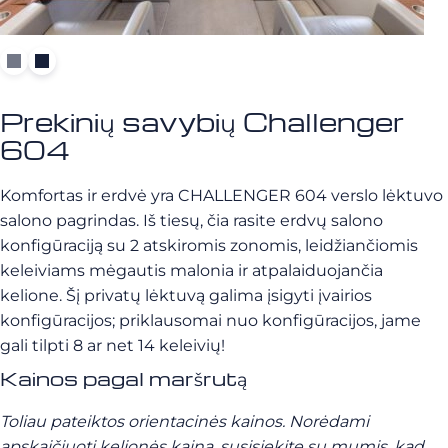
Prekinių savybių Challenger
604
Komfortas ir erdvė yra CHALLENGER 604 verslo lėktuvo
salono pagrindas. Iš tiesų, čia rasite erdvų salono
konfigūraciją su 2 atskiromis zonomis, leidžiančiomis
keleiviams mėgautis malonia ir atpalaiduojančia
kelione. Šį privatų lėktuvą galima įsigyti įvairios
konfigūracijos; priklausomai nuo konfigūracijos, jame
gali tilpti 8 ar net 14 keleivių!
Kainos pagal maršrutą
Toliau pateiktos orientacinės kainos.
Norėdami
apskaičiuoti kelionės kainą, susisiekite su mumis, kad