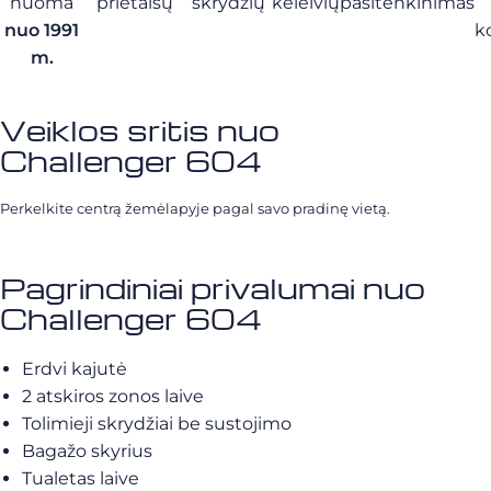
nuoma
prietaisų
skrydžių
keleivių
pasitenkinimas
nuo 1991
k
m.
Veiklos sritis nuo
Challenger 604
Perkelkite centrą žemėlapyje pagal savo pradinę vietą.
Pagrindiniai privalumai nuo
Challenger 604
Erdvi kajutė
2 atskiros zonos laive
Tolimieji skrydžiai be sustojimo
Bagažo skyrius
Tualetas laive