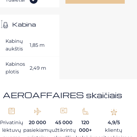
Kabina
Kabinų
1,85 m
aukštis
Kabinos
2,49 m
plotis
AEROAFFAIRES skaičiais
Privatinių
20 000
45 000
120
4,9/5
lėktuvų
pasiekiamų
užtikrintų
000+
klientų