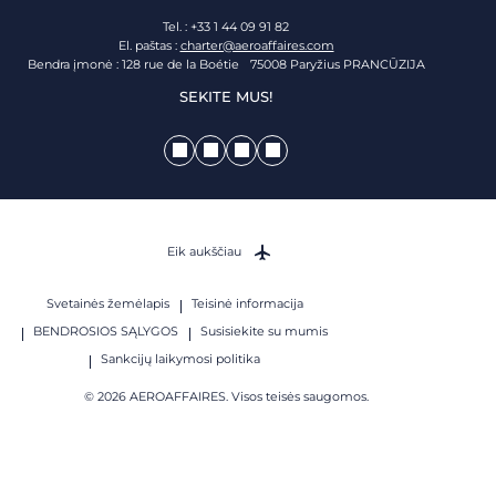
Tel. : +33 1 44 09 91 82
El. paštas :
charter@aeroaffaires.com
Bendra įmonė : 128 rue de la Boétie 75008 Paryžius PRANCŪZIJA
SEKITE MUS!
Eik aukščiau
Svetainės žemėlapis
Teisinė informacija
BENDROSIOS SĄLYGOS
Susisiekite su mumis
Sankcijų laikymosi politika
© 2026 AEROAFFAIRES. Visos teisės saugomos.