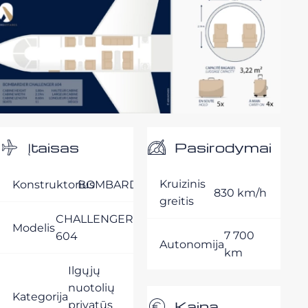
Pasirodymai
Įtaisas
Kruizinis
Konstruktorius
BOMBARDIER
830 km/h
greitis
CHALLENGER
Modelis
7 700
604
Autonomija
km
Ilgųjų
nuotolių
Kategorija
Kaina
privatūs