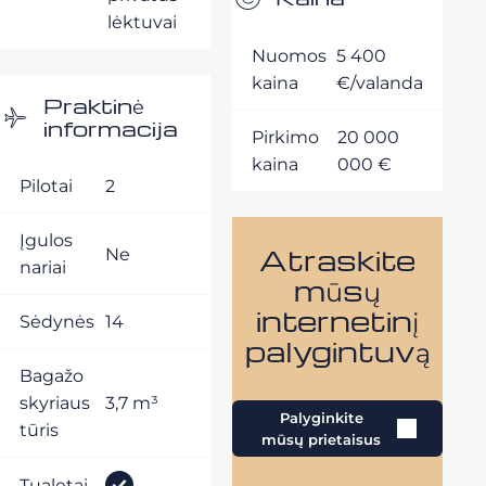
lėktuvai
Nuomos
5 400
kaina
€/valanda
Praktinė
informacija
Pirkimo
20 000
kaina
000 €
Pilotai
2
Įgulos
Atraskite
Ne
nariai
mūsų
internetinį
Sėdynės
14
palygintuvą
Bagažo
skyriaus
3,7 m³
Palyginkite
tūris
mūsų prietaisus
Tualetai