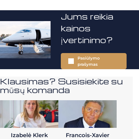
Jums reikia
kainos
įvertinimo?
Pasiūlymo
prašymas
Klausimas? Susisiekite su
mūsų komanda
Izabelė Klerk
Francois-Xavier