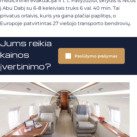
medicininei evakuacijai ir t. t. Pavyzdžiui, skrydis iš Nicos
į Abu Dabį su 6-8 keleiviais truks 6 val. 40 min. Tai
privatus orlaivis, kuris yra gana plačiai paplitęs, o
Europoje patvirtintas 27 viešojo transporto bendrovių.
Jums reikia
kainos
Pasiūlymo prašymas
įvertinimo?