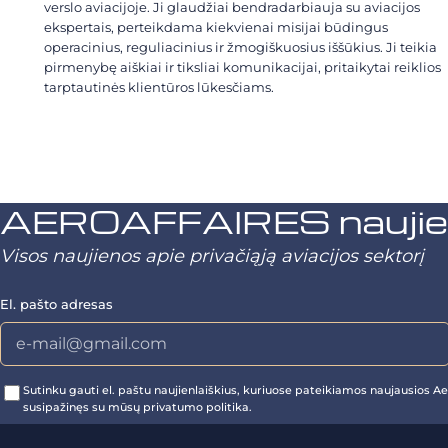
verslo aviacijoje. Ji glaudžiai bendradarbiauja su aviacijos
ekspertais, perteikdama kiekvienai misijai būdingus
operacinius, reguliacinius ir žmogiškuosius iššūkius. Ji teikia
pirmenybę aiškiai ir tiksliai komunikacijai, pritaikytai reiklios
tarptautinės klientūros lūkesčiams.
AEROAFFAIRES naujienl
Visos naujienos apie privačiąją aviacijos sektorį
El. pašto adresas
Sutinku gauti el. paštu naujienlaiškius, kuriuose pateikiamos naujausios Aer
susipažinęs su mūsų privatumo politika.