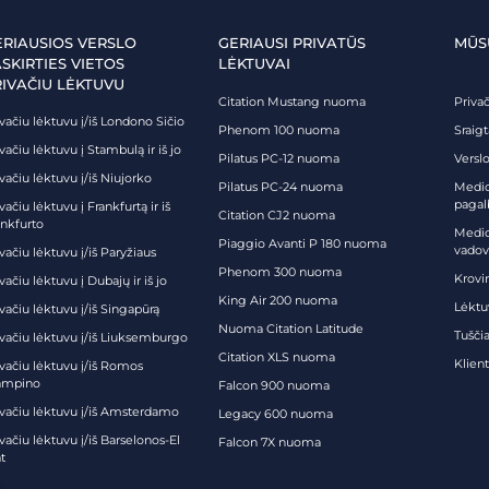
ERIAUSIOS VERSLO
GERIAUSI PRIVATŪS
MŪS
SKIRTIES VIETOS
LĖKTUVAI
RIVAČIU LĖKTUVU
Citation Mustang nuoma
Priva
vačiu lėktuvu į/iš Londono Sičio
Phenom 100 nuoma
Sraig
vačiu lėktuvu į Stambulą ir iš jo
Pilatus PC-12 nuoma
Verslo
vačiu lėktuvu į/iš Niujorko
Pilatus PC-24 nuoma
Medici
pagal
vačiu lėktuvu į Frankfurtą ir iš
Citation CJ2 nuoma
ankfurto
Medic
Piaggio Avanti P 180 nuoma
vadov
vačiu lėktuvu į/iš Paryžiaus
Phenom 300 nuoma
Krovi
vačiu lėktuvu į Dubajų ir iš jo
King Air 200 nuoma
Lėktu
vačiu lėktuvu į/iš Singapūrą
Nuoma Citation Latitude
Tuščia
ivačiu lėktuvu į/iš Liuksemburgo
Citation XLS nuoma
Klien
ivačiu lėktuvu į/iš Romos
ampino
Falcon 900 nuoma
ivačiu lėktuvu į/iš Amsterdamo
Legacy 600 nuoma
vačiu lėktuvu į/iš Barselonos-El
Falcon 7X nuoma
t