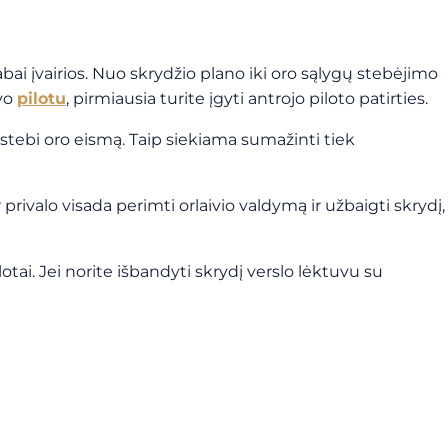
labai įvairios. Nuo skrydžio plano iki oro sąlygų stebėjimo
uvo
pilotu
, pirmiausia turite įgyti antrojo piloto patirties.
r stebi oro eismą. Taip siekiama sumažinti tiek
r privalo visada perimti orlaivio valdymą ir užbaigti skrydį,
tai. Jei norite išbandyti skrydį verslo lėktuvu su