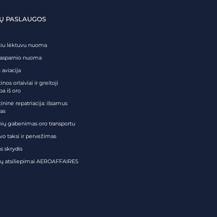
Ų PASLAUGOS
čiu lėktuvu nuoma
tasparnio nuoma
 aviacija
nos orlaiviai ir greitoji
ba iš oro
ininė repatriacija: išsamus
as
nių gabenimas oro transportu
vo taksi ir pervežimas
s skrydis
tų atsiliepimai AEROAFFAIRES