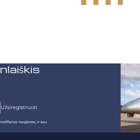
aiškis
oAffaires naujienos, ir esu