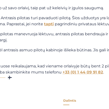
ko už savo orlaivį, taip pat už keleivių ir įgulos saugumą.
. Antrasis pilotas turi pavaduoti pilotą. Šios užduotys yra 
ma. Paprastai, jei norite
tapti
pagrindiniu privataus lėkt
ol pilotas manevruoja lėktuvu, antrasis pilotas bendrauja i
argį.
ėl antrasis asmuo pilotų kabinoje išlieka būtinas. Jis gali i
tuose reikalaujama, kad viename orlaivyje būtų bent 2 pilo
ba skambinkite mums telefonu
+33 (0) 1 44 09 91 82
.
Dalintis