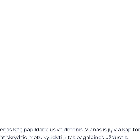
ienas kitą papildančius vaidmenis. Vienas iš jų yra kapito
pat skrydžio metu vykdyti kitas pagalbines užduotis.