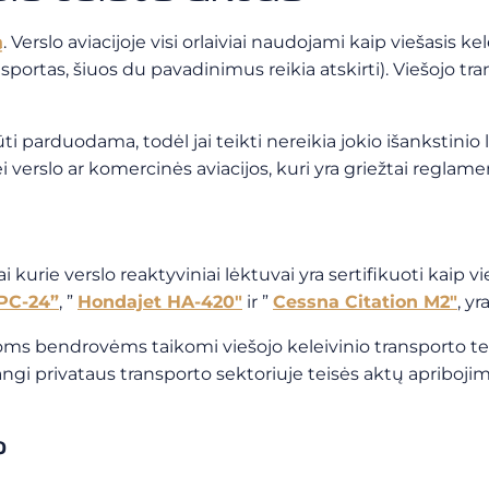
ą
.
Verslo aviacijoje visi orlaiviai naudojami kaip viešasis kel
ansportas, šiuos du pavadinimus reikia atskirti). Viešojo 
ti parduodama, todėl jai teikti nereikia jokio išankstini
ei verslo ar komercinės aviacijos, kuri yra griežtai regla
urie verslo reaktyviniai lėktuvai yra sertifikuoti kaip vienp
 PC-24”
, ”
Hondajet HA-420″
ir ”
Cessna Citation M2″
, yr
s bendrovėms taikomi viešojo keleivinio transporto teisės
dangi privataus transporto sektoriuje teisės aktų apribojim
?