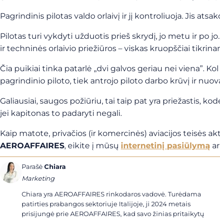
Pagrindinis pilotas valdo orlaivį ir jį kontroliuoja. Jis atsa
Pilotas turi vykdyti užduotis prieš skrydį, jo metu ir po jo
ir techninės orlaivio priežiūros – viskas kruopščiai tikrina
Čia puikiai tinka patarlė „dvi galvos geriau nei viena”. K
pagrindinio piloto, tiek antrojo piloto darbo krūvį ir nuov
Galiausiai, saugos požiūriu, tai taip pat yra priežastis, kod
jei kapitonas to padaryti negali.
Kaip matote, privačios (ir komercinės) aviacijos teisės ak
AEROAFFAIRES
, eikite į mūsų
internetinį pasiūlymą
ar
Parašė
Chiara
Marketing
Chiara yra AEROAFFAIRES rinkodaros vadovė. Turėdama
patirties prabangos sektoriuje Italijoje, ji 2024 metais
prisijungė prie AEROAFFAIRES, kad savo žinias pritaikytų