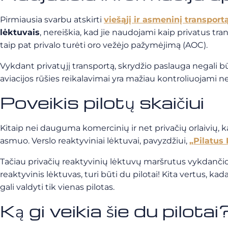
Pirmiausia svarbu atskirti
viešąjį ir asmeninį transport
lėktuvais
, nereiškia, kad jie naudojami kaip privatus tr
taip pat privalo turėti oro vežėjo pažymėjimą (AOC).
Vykdant privatųjį transportą, skrydžio paslauga negali bū
aviacijos rūšies reikalavimai yra mažiau kontroliuojami n
Poveikis pilotų skaičiui
Kitaip nei dauguma komercinių ir net privačių orlaivių, kai k
asmuo. Verslo reaktyviniai lėktuvai, pavyzdžiui,
„Pilatus
Tačiau privačių reaktyvinių lėktuvų maršrutus vykdančiom
reaktyvinis lėktuvas, turi būti du pilotai! Kita vertus, ka
gali valdyti tik vienas pilotas.
Ką gi veikia šie du pilotai