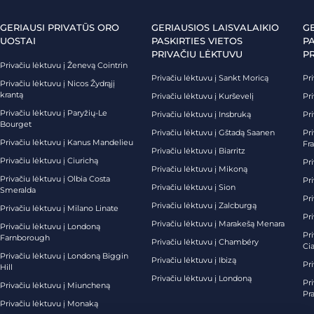
GERIAUSI PRIVATŪS ORO
GERIAUSIOS LAISVALAIKIO
G
UOSTAI
PASKIRTIES VIETOS
PA
PRIVAČIU LĖKTUVU
P
Privačiu lėktuvu į Ženevą Cointrin
Privačiu lėktuvu į Sankt Moricą
Pri
Privačiu lėktuvu į Nicos Žydrąjį
krantą
Privačiu lėktuvu į Kurševelį
Pri
Privačiu lėktuvu į Paryžių-Le
Privačiu lėktuvu į Insbruką
Pri
Bourget
Privačiu lėktuvu į Gštadą Saanen
Pri
Privačiu lėktuvu į Kanus Mandelieu
Fr
Privačiu lėktuvu į Biarritz
Privačiu lėktuvu į Ciurichą
Pri
Privačiu lėktuvu į Mikoną
Privačiu lėktuvu į Olbia Costa
Pri
Privačiu lėktuvu į Sion
Smeralda
Pri
Privačiu lėktuvu į Zalcburgą
Privačiu lėktuvu į Milano Linate
Pr
Privačiu lėktuvu į Marakešą Menara
Privačiu lėktuvu į Londoną
Pr
Farnborough
Privačiu lėktuvu į Chambéry
Ci
Privačiu lėktuvu į Londoną Biggin
Privačiu lėktuvu į Ibizą
Pr
Hill
Privačiu lėktuvu į Londoną
Pri
Privačiu lėktuvu į Miuncheną
Pra
Privačiu lėktuvu į Monaką