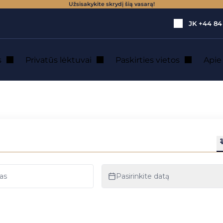
Užsisakykite skrydį šią vasarą!
JK
+44 84
s
Privatūs lėktuvai
Paskirties vietos
Api
 pilotai?
ėktuve yra du pilot