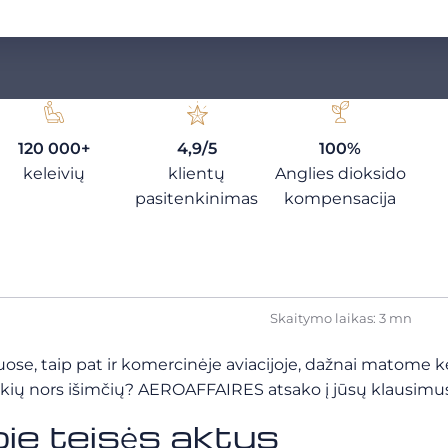
120 000+
4,9/5
100%
keleivių
klientų
Anglies dioksido
pasitenkinimas
kompensacija
Skaitymo laikas: 3 mn
vuose, taip pat ir komercinėje aviacijoje, dažnai matome k
a kokių nors išimčių? AEROAFFAIRES atsako į jūsų klausimu
ie teisės aktus