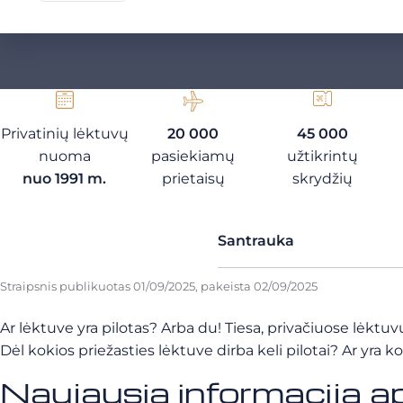
Privatinių lėktuvų
20 000
45 000
nuoma
pasiekiamų
užtikrintų
nuo 1991 m.
prietaisų
skrydžių
Santrauka
Straipsnis publikuotas
01/09/2025
, pakeista
02/09/2025
Ar lėktuve yra pilotas? Arba du! Tiesa, privačiuose lėktu
Dėl kokios priežasties lėktuve dirba keli pilotai? Ar yr
Naujausia informacija ap