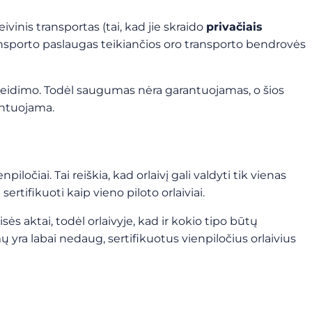
eivinis transportas (tai, kad jie skraido
privačiais
transporto paslaugas teikiančios oro transporto bendrovės
o leidimo. Todėl saugumas nėra garantuojamas, o šios
mentuojama.
iločiai. Tai reiškia, kad orlaivį gali valdyti tik vienas
a sertifikuoti kaip vieno piloto orlaiviai.
 aktai, todėl orlaivyje, kad ir kokio tipo būtų
ų yra labai nedaug, sertifikuotus vienpiločius orlaivius