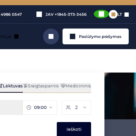
 4986 0547
JAV
+1845-373-3456
LT
e mus
Pasiūlymo prašymas
Ieškoti
ai?