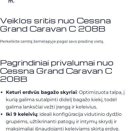
m.
Veiklos sritis nuo Cessna
Grand Caravan C 208B
Perkelkite centrą žemėlapyje pagal savo pradinę vietą.
Pagrindiniai privalumai nuo
Cessna Grand Caravan C
208B
Keturi erdvūs bagažo skyriai
: Optimizuota talpa, į
kurią galima sutalpinti didelį bagažo kiekį, todėl
galima lanksčiai vežti įrangą ir keleivius.
Iki 9 keleivių
: ideali konfigūracija vidutinio dydžio
grupėms, užtikrinanti patogų ir intymų skrydį ir
maksimaliai išnaudojanti keleiviams skirtą erdvę.