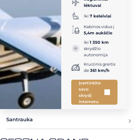
lėktuvai
Iki
7 keleiviai
Kabinos vidus į
5,4m aukščio
Iki
1 350 km
skrydžio
autonomija
Kruizinis greitis
de
361 km/h
Įvertinkite
savo
skrydį
internetu
Santrauka