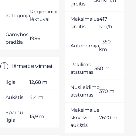
361 km/h
greitis
Regioniniai
Kategorija
Maksimalus
417
lėktuvai
greitis
km/h
Gamybos
1986
1 350
pradžia
Autonomija
km
Išmatavimai
Pakilimo
550 m
atstumas
Ilgis
12,68 m
Nusileidimo
370 m
atstumas
Aukštis
4,4 m
Maksimalus
Sparnų
15,9 m
skrydžio
7620 m
ilgis
aukštis