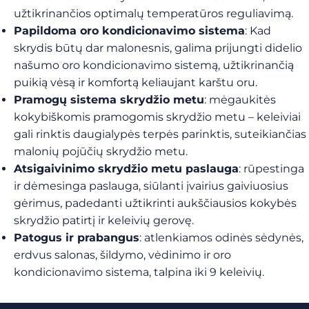
užtikrinančios optimalų temperatūros reguliavimą.
Papildoma oro kondicionavimo sistema
: Kad
skrydis būtų dar malonesnis, galima prijungti didelio
našumo oro kondicionavimo sistemą, užtikrinančią
puikią vėsą ir komfortą keliaujant karštu oru.
Pramogų sistema skrydžio metu
: mėgaukitės
kokybiškomis pramogomis skrydžio metu – keleiviai
gali rinktis daugialypės terpės parinktis, suteikiančias
malonių pojūčių skrydžio metu.
Atsigaivinimo skrydžio metu paslauga
: rūpestinga
ir dėmesinga paslauga, siūlanti įvairius gaiviuosius
gėrimus, padedanti užtikrinti aukščiausios kokybės
skrydžio patirtį ir keleivių gerovę.
Patogus ir prabangus
: atlenkiamos odinės sėdynės,
erdvus salonas, šildymo, vėdinimo ir oro
kondicionavimo sistema, talpina iki 9 keleivių.