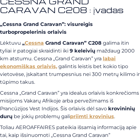
CESSNA GRAND
CARAVAN C208 : įvadas
„Cessna Grand Caravan”: visureigis
turbopropelerinis orlaivis
Lėktuvu
„
Cessna
Grand Caravan” C208
galima itin
tyliai ir patogiai skraidinti iki
9 keleivių
maždaug 2000
km atstumu.
Cessna „Grand Caravan” yra
labai
ekonomiškas orlaivis,
galintis leistis bet kokio tipo
vietovėse, įskaitant trumpesnius nei 300 metrų kilimo ir
tūpimo takus.
Cessna „Grand Caravan” yra idealus orlaivis
konkrečioms
misijoms Vakarų Afrikoje arba pervežimams iš
Prancūzijos Vest Indijos. Šis orlaivis dėl savo
krovininių
durų
be jokių problemų gali
priimti krovinius
.
Toliau AEROAFFAIRES pateikia išsamią informaciją apie
tai, kaip išsinuomoti „Cessna Grand Caravan”