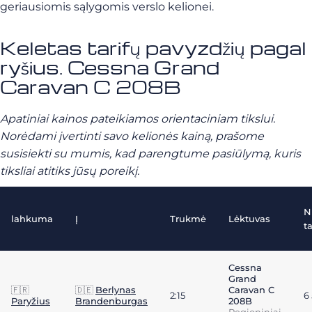
geriausiomis sąlygomis verslo kelionei.
Keletas tarifų pavyzdžių pagal
ryšius. Cessna Grand
Caravan C 208B
Apatiniai kainos pateikiamos orientaciniam tikslui.
Norėdami įvertinti savo kelionės kainą, prašome
susisiekti su mumis, kad parengtume pasiūlymą, kuris
tiksliai atitiks jūsų poreikį.
N
lahkuma
Į
Trukmė
Lėktuvas
ta
Cessna
Grand
🇫🇷
🇩🇪
Berlynas
Caravan C
2:15
6
Paryžius
Brandenburgas
208B