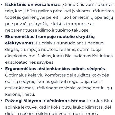
Išskirtinis universalumas
: „Grand Caravan” sukurtas
taip, kad jį būtų galima pritaikyti įvairioms užduotims,
todėl jis gali lengvai pereiti nuo komercinių operacijų
prie privačių skrydžių ir leistis trumpuose ar
neparengtuose kilimo ir tūpimo takuose.
Ekonomiškas trumpojo nuotolio skrydžių
efektyvumas
: šis orlaivis, sunaudojantis nedaug
degalų trumpojo nuotolio reisams, optimizuoja
eksploatavimo išlaidas, kartu išlaikydamas išskirtines
eksploatacines savybes.
Ergonomiškos atsilenkiančios odinės sėdynės
:
Optimalus keleivių komfortas dėl aukštos kokybės
odinių sėdynių, kurios gali būti reguliuojamos ir
atsilenkiamos, užtikrinant malonią kelionę net ir ilgų
kelionių metu.
Pažangi šildymo ir vėdinimo sistema
: komfortiška
aplinka lėktuve, kad ir koks būtų lauko klimatas, dėl
didelio našumo šildymo ir vėdinimo sistemos,