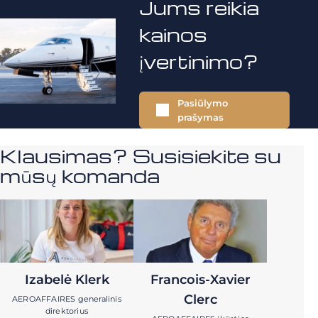
Jums reikia
kainos
įvertinimo?
Pasiūlymo
prašymas
Klausimas? Susisiekite su
mūsų komanda
Izabelė Klerk
Francois-Xavier
Clerc
AEROAFFAIRES generalinis
direktorius