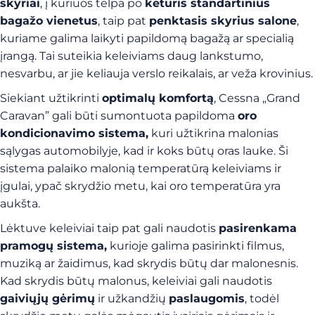
skyriai
, į kuriuos telpa po
keturis standartinius
bagažo vienetus
, taip pat
penktasis skyrius salone
,
kuriame galima laikyti papildomą bagažą ar specialią
įrangą. Tai suteikia keleiviams daug lankstumo,
nesvarbu, ar jie keliauja verslo reikalais, ar veža krovinius.
Siekiant užtikrinti
optimalų komfortą
, Cessna „Grand
Caravan” gali būti sumontuota papildoma
oro
kondicionavimo sistema,
kuri užtikrina malonias
sąlygas automobilyje, kad ir koks būtų oras lauke. Ši
sistema palaiko malonią temperatūrą keleiviams ir
įgulai, ypač skrydžio metu, kai oro temperatūra yra
aukšta.
Lėktuve keleiviai taip pat gali naudotis
pasirenkama
pramogų sistema,
kurioje galima pasirinkti filmus,
muziką ar žaidimus, kad skrydis būtų dar malonesnis.
Kad skrydis būtų malonus, keleiviai gali naudotis
gaiviųjų gėrimų
ir užkandžių
paslaugomis
, todėl