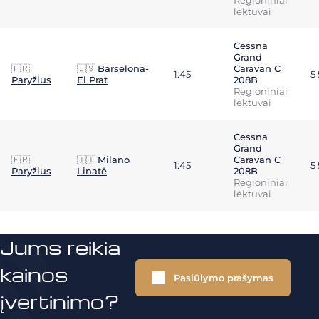
Regioniniai
lėktuvai
Cessna
Grand
🇫🇷
🇪🇸
Barselona-
Caravan C
1:45
5
Paryžius
El Prat
208B
Regioniniai
lėktuvai
Cessna
Grand
🇫🇷
🇮🇹
Milano
Caravan C
1:45
5
Paryžius
Linatė
208B
Regioniniai
lėktuvai
Jums reikia
kainos
Pasiūlymo prašymas
įvertinimo?