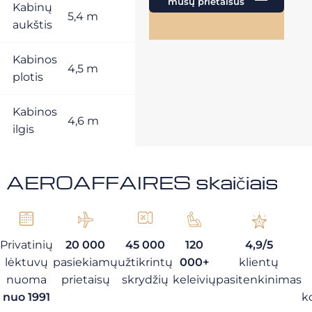
mūsų prietaisus
Kabinų
5,4 m
aukštis
Kabinos
4,5 m
plotis
Kabinos
4,6 m
ilgis
AEROAFFAIRES skaičiais
Privatinių
20 000
45 000
120
4,9/5
lėktuvų
pasiekiamų
užtikrintų
000+
klientų
nuoma
prietaisų
skrydžių
keleivių
pasitenkinimas
nuo 1991
k