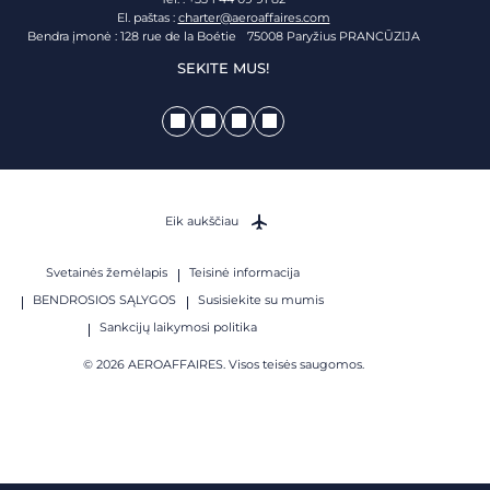
El. paštas :
charter@aeroaffaires.com
Bendra įmonė : 128 rue de la Boétie 75008 Paryžius PRANCŪZIJA
SEKITE MUS!
Eik aukščiau
Svetainės žemėlapis
Teisinė informacija
BENDROSIOS SĄLYGOS
Susisiekite su mumis
Sankcijų laikymosi politika
© 2026 AEROAFFAIRES. Visos teisės saugomos.