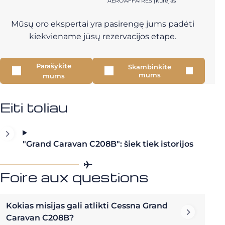
AEROAFFAIRES įkūrėjas
Mūsų oro ekspertai yra pasirengę jums padėti
kiekviename jūsų rezervacijos etape.
Parašykite
Skambinkite
mums
mums
Eiti toliau
"Grand Caravan C208B": šiek tiek istorijos
Foire aux questions
Kokias misijas gali atlikti Cessna Grand
Caravan C208B?