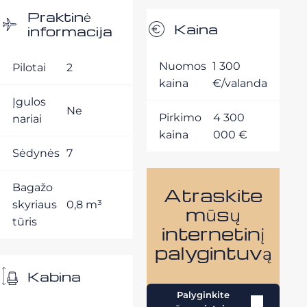
Praktinė
Kaina
informacija
Nuomos
1 300
Pilotai
2
kaina
€/valanda
Įgulos
Ne
Pirkimo
4 300
nariai
kaina
000 €
Sėdynės
7
Bagažo
Atraskite
skyriaus
0,8 m³
mūsų
tūris
internetinį
palygintuvą
Kabina
Palyginkite