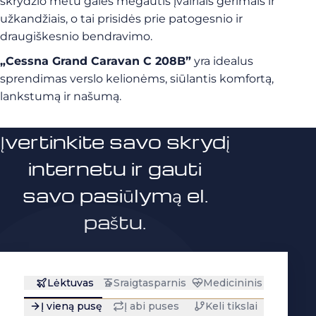
skrydžio metu galės mėgautis įvairiais gėrimais ir
užkandžiais, o tai prisidės prie patogesnio ir
draugiškesnio bendravimo.
„Cessna Grand Caravan C 208B”
yra idealus
sprendimas verslo kelionėms, siūlantis komfortą,
lankstumą ir našumą.
Įvertinkite savo skrydį
internetu ir gauti
savo pasiūlymą el.
paštu.