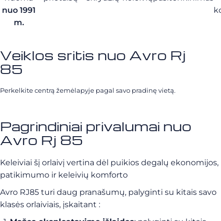
nuo 1991
k
m.
Veiklos sritis nuo Avro Rj
85
Perkelkite centrą žemėlapyje pagal savo pradinę vietą.
Pagrindiniai privalumai nuo
Avro Rj 85
Keleiviai šį orlaivį vertina dėl puikios degalų ekonomijos,
patikimumo ir keleivių komforto
Avro RJ85 turi daug pranašumų, palyginti su kitais savo
klasės orlaiviais, įskaitant :