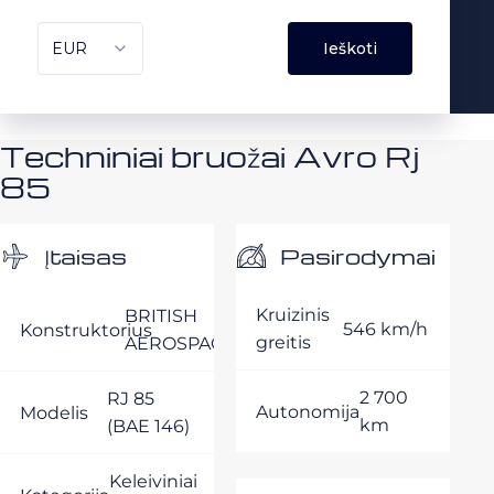
Techniniai bruožai Avro Rj
85
Pasirodymai
Įtaisas
Kruizinis
BRITISH
546 km/h
Konstruktorius
greitis
AEROSPACE
2 700
RJ 85
Autonomija
Modelis
km
(BAE 146)
Keleiviniai