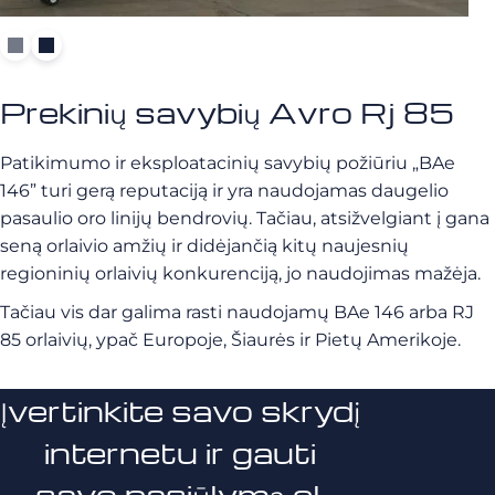
Prekinių savybių Avro Rj 85
Patikimumo ir eksploatacinių savybių požiūriu „BAe
146” turi gerą reputaciją ir yra naudojamas daugelio
pasaulio oro linijų bendrovių. Tačiau, atsižvelgiant į gana
seną orlaivio amžių ir didėjančią kitų naujesnių
regioninių orlaivių konkurenciją, jo naudojimas mažėja.
Tačiau vis dar galima rasti naudojamų BAe 146 arba RJ
85 orlaivių, ypač Europoje, Šiaurės ir Pietų Amerikoje.
Įvertinkite savo skrydį
internetu ir gauti
savo pasiūlymą el.