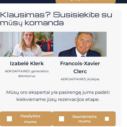
Klausimas? Susisiekite su
mūsų komanda
Izabelė Klerk
Francois-Xavier
Clerc
AEROAFFAIRES generalinis
direktorius
AEROAFFAIRES įkūrėjas
Mūsų oro ekspertai yra pasirengę jums padėti
kiekviename jūsų rezervacijos etape.
Parašykite
Skambinkite
mums
mums