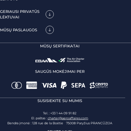
GERIAUSI PRIVATŪS
LĖKTUVAI
MŪSŲ PASLAUGOS
MŪSŲ SERTIFIKATAI
SAUGŪS MOKĖJIMAI PER
SUSISIEKITE SU MUMIS
Tel. : +33 1 44 09 91 82
El. paštas :
charter@aeroaffaires.com
Bendra įmonė : 128 rue de la Boétie 75008 Paryžius PRANCŪZIJA