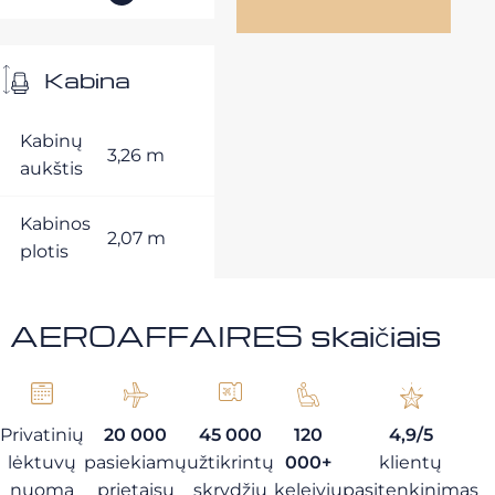
Kabina
Kabinų
3,26 m
aukštis
Kabinos
2,07 m
plotis
AEROAFFAIRES skaičiais
Privatinių
20 000
45 000
120
4,9/5
lėktuvų
pasiekiamų
užtikrintų
000+
klientų
nuoma
prietaisų
skrydžių
keleivių
pasitenkinimas