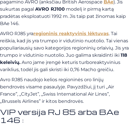
pagamino AVRO (anksčiau British Aerospace
BAe
). Jis
sukurtas pagal
AVRO RJ100
modelį ir pirmą kartą
pradėtas eksploatuoti 1992 m. Jis taip pat žinomas kaip
BAe 146.
AVRO RJ85 yra
regioninis reaktyvinis lėktuvas
. Tai
reiškia, kad jis yra trumpo ir vidutinio nuotolio. Tai vienas
populiariausių savo kategorijos regioninių orlaivių. Jis yra
trumpo ir vidutinio nuotolio. Juo galima skraidinti iki
118
keleivių.
Avro jame įrengė keturis turboreaktyvinius
variklius, todėl jis gali skristi iki 0,76 Macho greičiu.
Avro RJ85 naudojo kelios regioninės oro linijų
bendrovės visame pasaulyje. Pavyzdžiui, jį turi „Air
France”, „CityJet”, „Swiss International Air Lines”,
„Brussels Airlines” ir kitos bendrovės.
VIP versija RJ 85 arba BAe
146 :