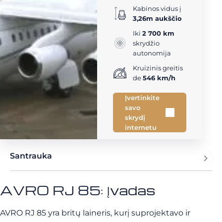
Kabinos vidus į
3,26m aukščio
Iki
2 700 km
skrydžio
autonomija
Kruizinis greitis
de
546 km/h
Įvertinkite
savo
skrydį
internetu
Santrauka
AVRO RJ 85: Įvadas
AVRO RJ 85 yra britų laineris, kurį suprojektavo ir