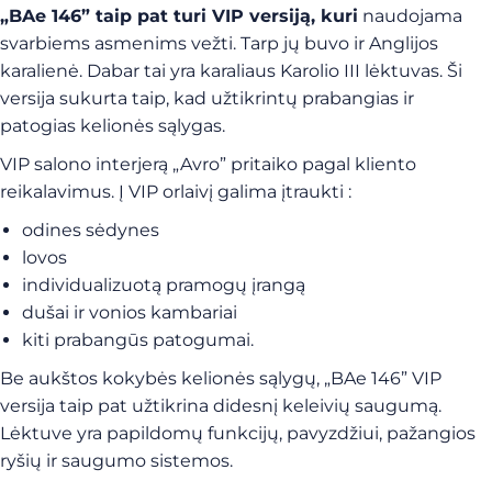
„BAe 146” taip pat turi VIP versiją, kuri
naudojama
svarbiems asmenims vežti. Tarp jų buvo ir Anglijos
karalienė. Dabar tai yra karaliaus Karolio III lėktuvas. Ši
versija sukurta taip, kad užtikrintų prabangias ir
patogias kelionės sąlygas.
VIP salono interjerą „Avro” pritaiko pagal kliento
reikalavimus. Į VIP orlaivį galima įtraukti :
odines sėdynes
lovos
individualizuotą pramogų įrangą
dušai ir vonios kambariai
kiti prabangūs patogumai.
Be aukštos kokybės kelionės sąlygų, „BAe 146” VIP
versija taip pat užtikrina didesnį keleivių saugumą.
Lėktuve yra papildomų funkcijų, pavyzdžiui, pažangios
ryšių ir saugumo sistemos.