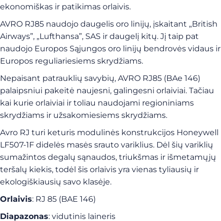
ekonomiškas ir patikimas orlaivis.
AVRO RJ85 naudojo daugelis oro linijų, įskaitant „British
Airways”, „Lufthansa”, SAS ir daugelį kitų. Jį taip pat
naudojo Europos Sąjungos oro linijų bendrovės vidaus ir
Europos reguliariesiems skrydžiams.
Nepaisant patrauklių savybių, AVRO RJ85 (BAe 146)
palaipsniui pakeitė naujesni, galingesni orlaiviai. Tačiau
kai kurie orlaiviai ir toliau naudojami regioniniams
skrydžiams ir užsakomiesiems skrydžiams.
Avro RJ turi keturis modulinės konstrukcijos Honeywell
LF507-1F didelės masės srauto variklius. Dėl šių variklių
sumažintos degalų sąnaudos, triukšmas ir išmetamųjų
teršalų kiekis, todėl šis orlaivis yra vienas tyliausių ir
ekologiškiausių savo klasėje.
Orlaivis
: RJ 85 (BAE 146)
Diapazonas
: vidutinis laineris