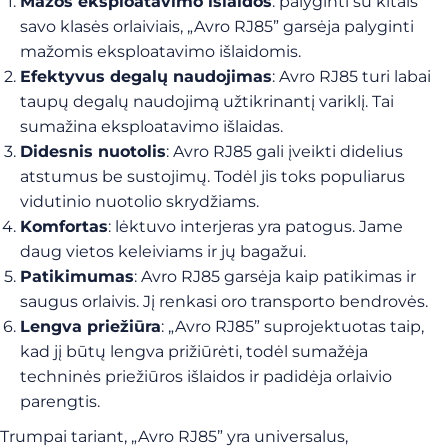
Mažos eksploatavimo išlaidos
: palyginti su kitais
savo klasės orlaiviais, „Avro RJ85” garsėja palyginti
mažomis eksploatavimo išlaidomis.
Efektyvus degalų naudojimas
: Avro RJ85 turi labai
taupų degalų naudojimą užtikrinantį variklį. Tai
sumažina eksploatavimo išlaidas.
Didesnis nuotolis
: Avro RJ85 gali įveikti didelius
atstumus be sustojimų. Todėl jis toks populiarus
vidutinio nuotolio skrydžiams.
Komfortas
: lėktuvo interjeras yra patogus. Jame
daug vietos keleiviams ir jų bagažui.
Patikimumas
: Avro RJ85 garsėja kaip patikimas ir
saugus orlaivis. Jį renkasi oro transporto bendrovės.
Lengva priežiūra
: „Avro RJ85” suprojektuotas taip,
kad jį būtų lengva prižiūrėti, todėl sumažėja
techninės priežiūros išlaidos ir padidėja orlaivio
parengtis.
Trumpai tariant, „Avro RJ85” yra universalus,