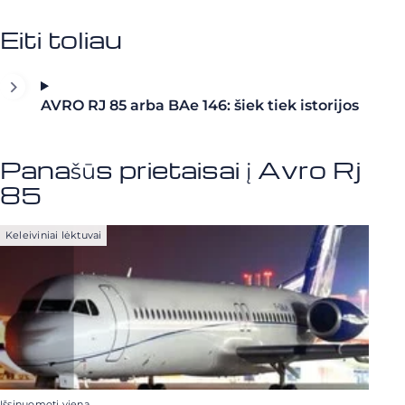
Eiti toliau
AVRO RJ 85 arba BAe 146: šiek tiek istorijos
Panašūs prietaisai į Avro Rj
85
Keleiviniai lėktuvai
Išsinuomoti vieną