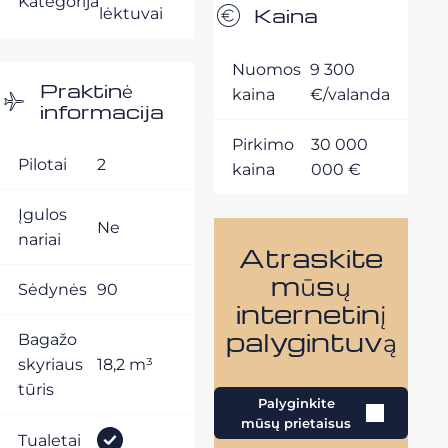
Kategorija
Kaina
lėktuvai
Nuomos
9 300
Praktinė
kaina
€/valanda
informacija
Pirkimo
30 000
Pilotai
2
kaina
000 €
Įgulos
Ne
nariai
Atraskite
mūsų
Sėdynės
90
internetinį
palygintuvą
Bagažo
skyriaus
18,2 m³
tūris
Palyginkite
mūsų prietaisus
Tualetai