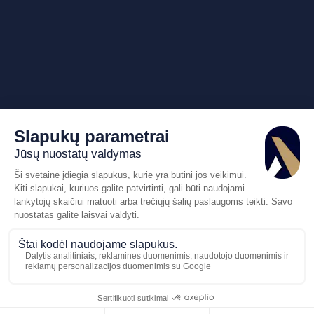
Pasiūlymo
Skambinkite