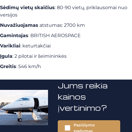
Sėdimų vietų skaičius
: 80-90 vietų, priklausomai nuo
versijos
Nuvažiuojamas
atstumas: 2700 km
Gamintojas
: BRITISH AEROSPACE
Varikliai
: keturtakčiai
Įgula
: 2 pilotai ir šeimininkės
Greitis
: 546 km/h
Jums reikia
kainos
įvertinimo?
Pasiūlymo
prašymas