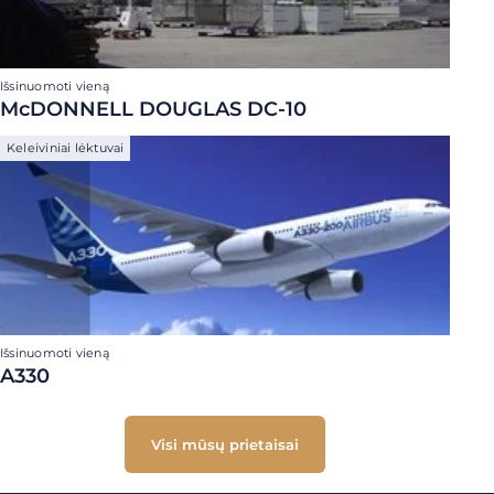
Išsinuomoti vieną
McDONNELL DOUGLAS DC-10
Keleiviniai lėktuvai
Išsinuomoti vieną
A330
Visi mūsų prietaisai