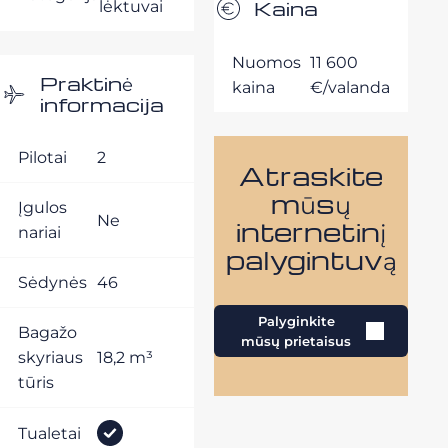
Kaina
lėktuvai
Nuomos
11 600
Praktinė
kaina
€/valanda
informacija
Pilotai
2
Atraskite
mūsų
Įgulos
Ne
internetinį
nariai
palygintuvą
Sėdynės
46
Palyginkite
Bagažo
mūsų prietaisus
skyriaus
18,2 m³
tūris
Tualetai