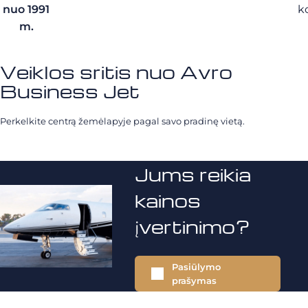
nuo 1991
k
m.
Veiklos sritis nuo Avro
Business Jet
Perkelkite centrą žemėlapyje pagal savo pradinę vietą.
Jums reikia
kainos
įvertinimo?
Pasiūlymo
prašymas