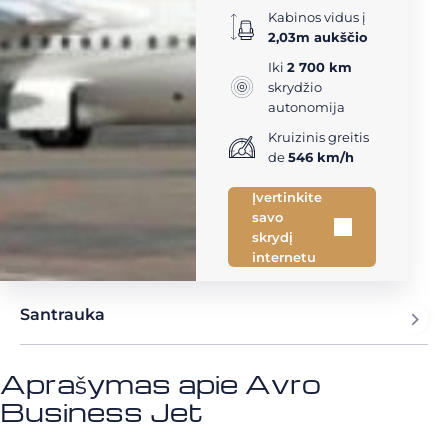
Kabinos vidus į
2,03m aukščio
Iki
2 700 km
skrydžio
autonomija
Kruizinis greitis
de
546 km/h
Įvertinkite
savo
skrydį
internetu
Santrauka
Aprašymas apie Avro
Business Jet