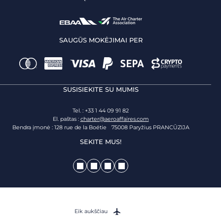
SAUGŪS MOKĖJIMAI PER
SUSISIEKITE SU MUMIS
Tel. : +33 1 44 09 91 82
El. paštas :
charter@aeroaffaires.com
Bendra įmonė : 128 rue de la Boétie 75008 Paryžius PRANCŪZIJA
SEKITE MUS!
Eik aukščiau