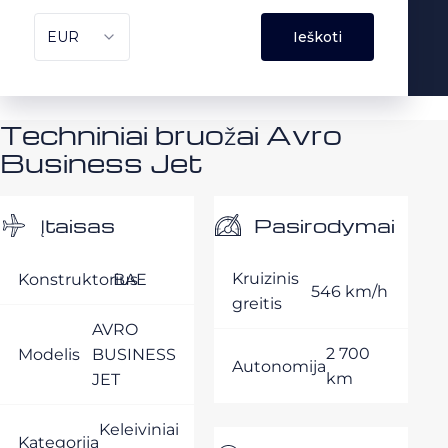
Techniniai bruožai Avro
Business Jet
Pasirodymai
Įtaisas
Kruizinis
Konstruktorius
BAE
546 km/h
greitis
AVRO
2 700
Modelis
BUSINESS
Autonomija
km
JET
Keleiviniai
Kategorija