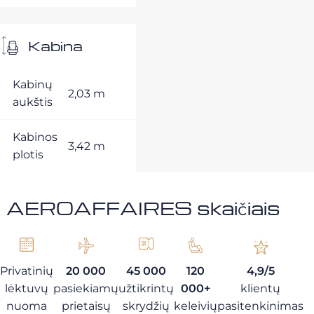
Kabina
Kabinų
2,03 m
aukštis
Kabinos
3,42 m
plotis
AEROAFFAIRES skaičiais
Privatinių
20 000
45 000
120
4,9/5
lėktuvų
pasiekiamų
užtikrintų
000+
klientų
nuoma
prietaisų
skrydžių
keleivių
pasitenkinimas