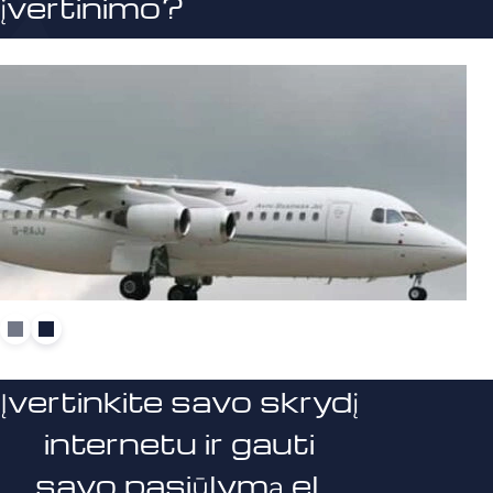
įvertinimo?
Įvertinkite savo skrydį
internetu ir gauti
savo pasiūlymą el.