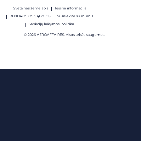
Svetainės žemėlapis
Teisinė informacija
BENDROSIOS SĄLYGOS
Susisiekite su mumis
Sankcijų laikymosi politika
© 2026 AEROAFFAIRES. Visos teisės saugomos.