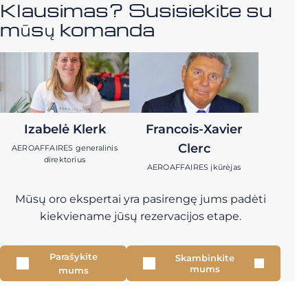
Klausimas? Susisiekite su
mūsų komanda
Izabelė Klerk
Francois-Xavier
Clerc
AEROAFFAIRES generalinis
direktorius
AEROAFFAIRES įkūrėjas
Mūsų oro ekspertai yra pasirengę jums padėti
kiekviename jūsų rezervacijos etape.
Parašykite
Skambinkite
mums
mums