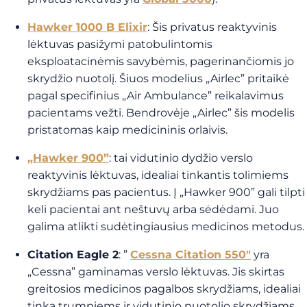
Hawker 1000 B Elixir
: Šis privatus reaktyvinis
lėktuvas pasižymi patobulintomis
eksploatacinėmis savybėmis, pagerinančiomis jo
skrydžio nuotolį. Šiuos modelius „Airlec” pritaikė
pagal specifinius „Air Ambulance” reikalavimus
pacientams vežti. Bendrovėje „Airlec” šis modelis
pristatomas kaip medicininis orlaivis.
„Hawker 900”
: tai vidutinio dydžio verslo
reaktyvinis lėktuvas, idealiai tinkantis tolimiems
skrydžiams pas pacientus. Į „Hawker 900” gali tilpti
keli pacientai ant neštuvų arba sėdėdami. Juo
galima atlikti sudėtingiausius medicinos metodus.
Citation Eagle 2
: ”
Cessna Citation 550″
yra
„Cessna” gaminamas verslo lėktuvas. Jis skirtas
greitosios medicinos pagalbos skrydžiams, idealiai
tinka trumpiems ir vidutinio nuotolio skrydžiams,