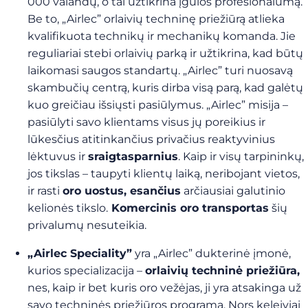
000 valandų, o tai užtikrina įgulos profesionalumą.
Be to, „Airlec” orlaivių techninę priežiūrą atlieka
kvalifikuota technikų ir mechanikų komanda. Jie
reguliariai stebi orlaivių parką ir užtikrina, kad būtų
laikomasi saugos standartų. „Airlec” turi nuosavą
skambučių centrą, kuris dirba visą parą, kad galėtų
kuo greičiau išsiųsti pasiūlymus. „Airlec” misija –
pasiūlyti savo klientams
visus jų poreikius ir
lūkesčius atitinkančius
privačius reaktyvinius
lėktuvus ir
sraigtasparnius
.
Kaip ir visų tarpininkų,
jos tikslas – taupyti klientų laiką, neribojant vietos,
ir rasti
oro uostus, esančius
arčiausiai galutinio
kelionės tikslo.
Komercinis oro transportas
šių
privalumų nesuteikia.
„Airlec Speciality”
yra „Airlec” dukterinė įmonė,
kurios specializacija –
orlaivių techninė priežiūra,
nes, kaip ir bet kuris oro vežėjas, ji yra atsakinga už
savo techninės priežiūros programą. Nors keleiviai