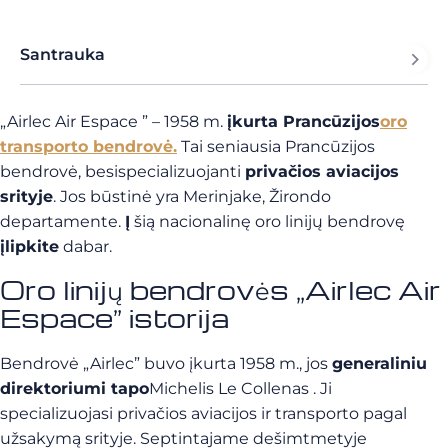
Santrauka
„Airlec Air Espace
” – 1958 m.
įkurta Prancūzijos
oro
transporto bendrovė.
Tai seniausia Prancūzijos
bendrovė, besispecializuojanti
privačios aviacijos
srityje
. Jos būstinė yra Merinjake, Žirondo
departamente.
Į
šią nacionalinę oro linijų bendrovę
įlipkite
dabar.
Oro linijų bendrovės „Airlec Air
Espace” istorija
Bendrovė „Airlec” buvo įkurta 1958 m., jos
generaliniu
direktoriumi tapo
Michelis Le Collenas
. Ji
specializuojasi privačios aviacijos ir transporto pagal
užsakymą srityje. Septintajame dešimtmetyje