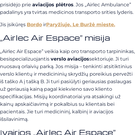
prisidėjo prie
aviacijos plėtros
. Jos „Airlec Ambulance”
padalinys yra tvirtas medicinos transporto srities lyderis.
Jis įsikūręs
Bordo
ir
Paryžiuje, Le Buržė mieste.
„Airlec Air Espace” misija
„Airlec Air Espace” veikia kaip oro transporto tarpininkas,
besispecializuojantis
verslo
aviacijos
sektoriuje.
Ji turi
nuosavą orlaivių parką. Jos misija – tenkinti atsitiktinius
verslo klientų ir medicininių skrydžių poreikius pervežti
iš taško A į tašką B. Ji turi pasiūlyti geriausias paslaugas
už geriausią kainą pagal kiekvieno savo kliento
specifikacijas. Misijų koordinatoriai yra atsakingi už
kainų apskaičiavimą ir pokalbius su klientais bei
pacientais. Jie turi medicininį, kalbinį ir aviacijos
išsilavinimą.
Įvairios „Airlec Air Espace”