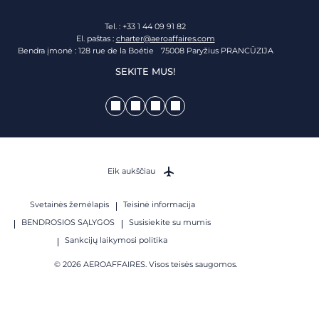
Tel. : +33 1 44 09 91 82
El. paštas :
charter@aeroaffaires.com
Bendra įmonė : 128 rue de la Boétie 75008 Paryžius PRANCŪZIJA
SEKITE MUS!
Eik aukščiau
Svetainės žemėlapis
Teisinė informacija
BENDROSIOS SĄLYGOS
Susisiekite su mumis
Sankcijų laikymosi politika
© 2026 AEROAFFAIRES. Visos teisės saugomos.