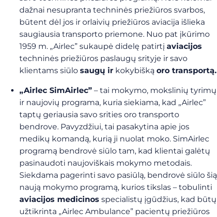
dažnai nesupranta techninės priežiūros svarbos,
būtent dėl jos ir orlaivių priežiūros aviacija išlieka
saugiausia transporto priemone. Nuo pat įkūrimo
1959 m. „Airlec” sukaupė didelę patirtį
aviacijos
techninės priežiūros paslaugų srityje ir
savo
klientams siūlo
saugų ir
kokybišką
oro transportą.
„Airlec SimAirlec”
– tai mokymo, mokslinių tyrimų
ir naujovių programa, kuria siekiama, kad „Airlec”
taptų geriausia savo srities oro transporto
bendrove. Pavyzdžiui, tai pasakytina apie jos
medikų komandą, kurią ji nuolat moko. SimAirlec
programą bendrovė siūlo tam, kad klientai galėtų
pasinaudoti naujoviškais mokymo metodais.
Siekdama pagerinti savo pasiūlą, bendrovė siūlo šią
naują mokymo programą, kurios tikslas – tobulinti
aviacijos medicinos
specialistų įgūdžius, kad
būtų
užtikrinta „Airlec Ambulance” pacientų priežiūros