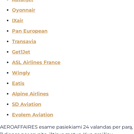
Oyonnair
IXair
Pan European
Transavia
Get1Jet
ASL Airlines France
Wingly
Eatis
Alpine Airlines
SD Aviation
Evolem Aviation
AEROAFFAIRES esame pasiekiami 24 valandas per parą,