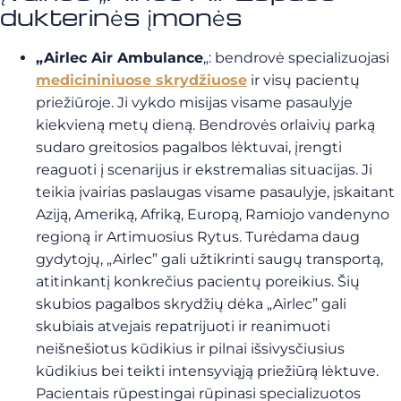
dukterinės įmonės
„Airlec Air Ambulance
„: bendrovė specializuojasi
medicininiuose skrydžiuose
ir visų pacientų
priežiūroje. Ji vykdo misijas visame pasaulyje
kiekvieną metų dieną. Bendrovės orlaivių parką
sudaro greitosios pagalbos lėktuvai, įrengti
reaguoti į scenarijus ir ekstremalias situacijas. Ji
teikia įvairias paslaugas visame pasaulyje, įskaitant
Aziją, Ameriką, Afriką, Europą, Ramiojo vandenyno
regioną ir Artimuosius Rytus. Turėdama daug
gydytojų, „Airlec” gali užtikrinti saugų transportą,
atitinkantį konkrečius pacientų poreikius. Šių
skubios pagalbos skrydžių dėka „Airlec” gali
skubiais atvejais repatrijuoti ir reanimuoti
neišnešiotus kūdikius ir pilnai išsivysčiusius
kūdikius bei teikti intensyviąją priežiūrą lėktuve.
Pacientais rūpestingai rūpinasi specializuotos