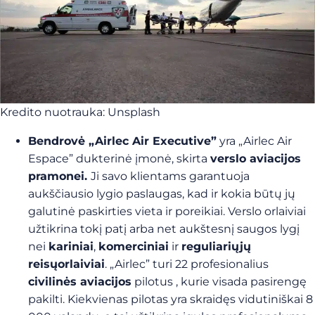
Kredito nuotrauka: Unsplash
Bendrovė „Airlec Air Executive”
yra „Airlec Air
Espace” dukterinė įmonė, skirta
verslo aviacijos
pramonei.
Ji savo klientams garantuoja
aukščiausio lygio paslaugas, kad ir kokia būtų jų
galutinė paskirties vieta ir poreikiai. Verslo orlaiviai
užtikrina tokį patį arba net aukštesnį saugos lygį
nei
kariniai
,
komerciniai
ir
reguliariųjų
reisų
orlaiviai
.
„Airlec” turi 22 profesionalius
civilinės aviacijos
pilotus
, kurie visada pasirengę
pakilti. Kiekvienas pilotas yra skraidęs vidutiniškai 8