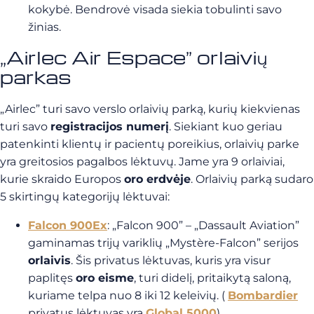
kokybė. Bendrovė visada siekia tobulinti savo
žinias.
„Airlec Air Espace” orlaivių
parkas
„Airlec” turi savo verslo orlaivių parką, kurių kiekvienas
turi savo
registracijos numerį
. Siekiant kuo geriau
patenkinti klientų ir pacientų poreikius, orlaivių parke
yra greitosios pagalbos lėktuvų. Jame yra 9 orlaiviai,
kurie
skraido
Europos
oro erdvėje
. Orlaivių parką sudaro
5 skirtingų kategorijų lėktuvai:
Falcon 900Ex
: „Falcon 900” –
„Dassault Aviation”
gaminamas trijų variklių „Mystère-Falcon” serijos
orlaivis
.
Šis privatus lėktuvas, kuris yra visur
paplitęs
oro eisme
, turi didelį, pritaikytą saloną,
kuriame telpa nuo 8 iki 12 keleivių.
(
Bombardier
privatus lėktuvas
yra
Global 5000
).