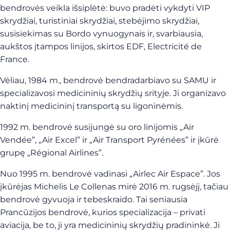
bendrovės veikla išsiplėtė: buvo pradėti vykdyti VIP
skrydžiai, turistiniai skrydžiai, stebėjimo skrydžiai,
susisiekimas su Bordo vynuogynais ir, svarbiausia,
aukštos įtampos linijos, skirtos EDF, Electricité de
France.
Vėliau, 1984 m., bendrovė bendradarbiavo su SAMU ir
specializavosi medicininių skrydžių srityje. Ji organizavo
naktinį medicininį transportą su ligoninėmis.
1992 m. bendrovė susijungė
su oro linijomis „Air
Vendée”, „Air Excel” ir „Air Transport Pyrénées” ir įkūrė
grupę „Régional Airlines”.
Nuo 1995 m. bendrovė vadinasi „Airlec Air Espace”. Jos
įkūrėjas Michelis Le Collenas mirė 2016 m. rugsėjį, tačiau
bendrovė gyvuoja ir tebeskraido. Tai seniausia
Prancūzijos bendrovė, kurios specializacija – privati
aviacija, be to, ji yra medicininių skrydžių pradininkė. Ji