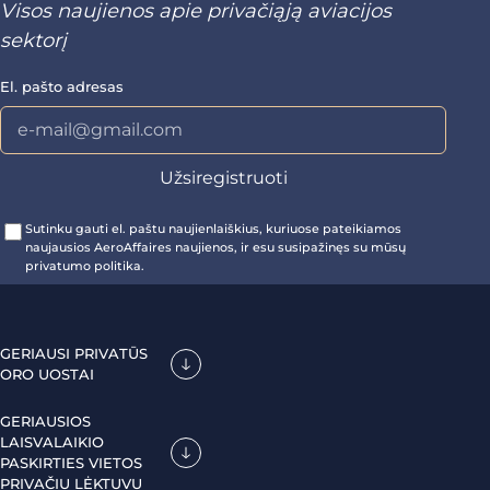
Visos naujienos apie privačiąją aviacijos
sektorį
El. pašto adresas
Sutinku gauti el. paštu naujienlaiškius, kuriuose pateikiamos
naujausios AeroAffaires naujienos, ir esu susipažinęs su mūsų
privatumo politika.
GERIAUSI PRIVATŪS
ORO UOSTAI
GERIAUSIOS
LAISVALAIKIO
PASKIRTIES VIETOS
PRIVAČIU LĖKTUVU