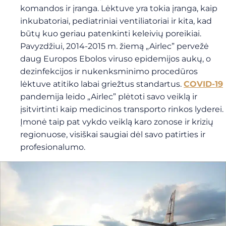
komandos ir įranga. Lėktuve yra tokia įranga, kaip
inkubatoriai, pediatriniai ventiliatoriai ir kita, kad
būtų kuo geriau patenkinti keleivių poreikiai.
Pavyzdžiui, 2014-2015 m. žiemą „Airlec” pervežė
daug Europos Ebolos viruso epidemijos aukų, o
dezinfekcijos ir nukenksminimo procedūros
lėktuve atitiko labai griežtus standartus.
COVID-19
pandemija leido „Airlec” plėtoti savo veiklą ir
įsitvirtinti kaip medicinos transporto rinkos lyderei.
Įmonė taip pat vykdo veiklą karo zonose ir krizių
regionuose, visiškai saugiai dėl savo patirties ir
profesionalumo.