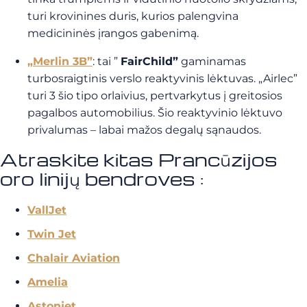
turi krovinines duris, kurios palengvina
medicininės įrangos gabenimą.
„Merlin 3B”
: tai ”
FairChild”
gaminamas
turbosraigtinis verslo reaktyvinis lėktuvas. „Airlec”
turi 3 šio tipo orlaivius, pertvarkytus į greitosios
pagalbos automobilius. Šio reaktyvinio lėktuvo
privalumas – labai mažos degalų sąnaudos.
Atraskite kitas Prancūzijos
oro linijų bendroves :
VallJet
Twin Jet
Chalair Aviation
Amelia
Astonjet