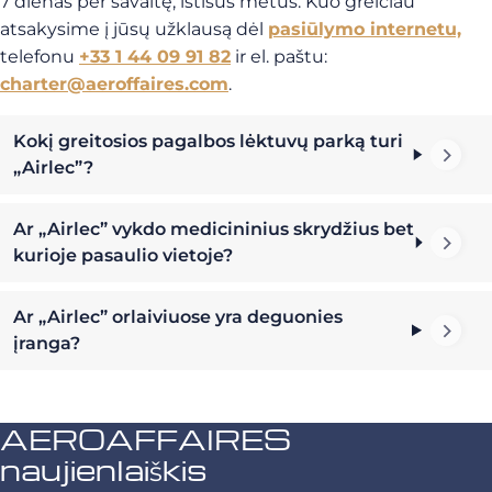
7 dienas per savaitę, ištisus metus. Kuo greičiau
atsakysime į jūsų užklausą dėl
pasiūlymo internetu,
telefonu
+33 1 44 09 91 82
ir el. paštu:
charter@aeroffaires.com
.
Kokį greitosios pagalbos lėktuvų parką turi
„Airlec”?
Ar „Airlec” vykdo medicininius skrydžius bet
kurioje pasaulio vietoje?
Ar „Airlec” orlaiviuose yra deguonies
įranga?
AEROAFFAIRES
naujienlaiškis