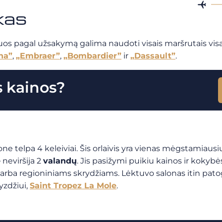
rkas
jai. Juos pagal užsakymą galima naudoti visais maršrutais v
na”
,
„Embraer”
,
„Bombardier”
ir
„Dassault”
.
s kainos?
lone telpa 4 keleiviai. Šis orlaivis yra vienas mėgstamiaus
ė
neviršija 2
valandų
. Jis pasižymi puikiu kainos ir kokybė
rba regioniniams skrydžiams. Lėktuvo salonas itin patogus,
yzdžiui,
Saint Tropez La Mole
.