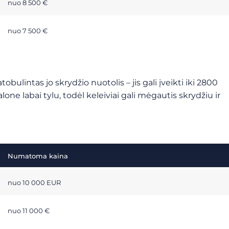
nuo 8 500 €
nuo 7 500 €
obulintas jo skrydžio nuotolis – jis gali įveikti iki 2800
one labai tylu, todėl keleiviai gali mėgautis skrydžiu ir
Numatoma kaina
nuo 10 000 EUR
nuo 11 000 €