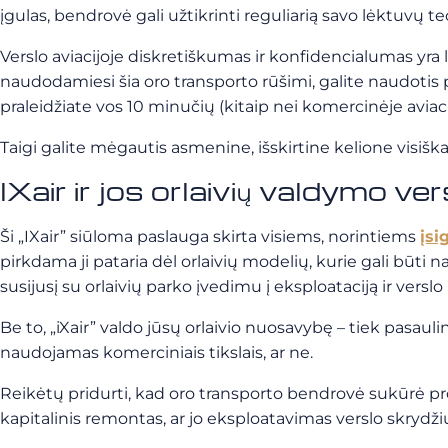
įgulas, bendrovė gali užtikrinti reguliarią savo lėktuvų te
Verslo aviacijoje diskretiškumas ir konfidencialumas yra
naudodamiesi šia oro transporto rūšimi, galite naudotis p
praleidžiate vos 10 minučių (kitaip nei komercinėje aviaci
Taigi galite mėgautis asmenine, išskirtine kelione visiškai 
IXair ir jos orlaivių valdymo ve
Ši „IXair” siūloma paslauga skirta visiems, norintiems
įsi
pirkdama ji pataria dėl orlaivių modelių, kurie gali būti n
susijusį su orlaivių parko įvedimu į eksploataciją ir versl
Be to, „iXair” valdo jūsų orlaivio nuosavybę – tiek pasau
naudojamas komerciniais tikslais, ar ne.
Reikėtų pridurti, kad oro transporto bendrovė sukūrė prog
kapitalinis remontas, ar jo eksploatavimas verslo skrydžių