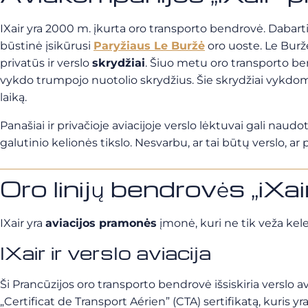
IXair yra 2000 m. įkurta oro transporto bendrovė. Dabart
būstinė įsikūrusi
Paryžiaus Le Buržė
oro uoste. Le Buržė
privatūs ir verslo
skrydžiai
. Šiuo metu oro transporto ben
vykdo trumpojo nuotolio skrydžius. Šie skrydžiai vykdomi pa
laiką.
Panašiai ir privačioje aviacijoje verslo lėktuvai gali nau
galutinio kelionės tikslo. Nesvarbu, ar tai būtų verslo, ar 
Oro linijų bendrovės „iXai
IXair yra
aviacijos pramonės
įmonė, kuri ne tik veža kele
IXair ir verslo aviacija
Ši Prancūzijos oro transporto bendrovė išsiskiria verslo av
„Certificat de Transport Aérien” (CTA) sertifikatą, kuris y