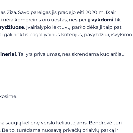
as Ziza. Savo pareigas jis pradėjo eiti 2020 m. IXair
ai nėra komercinis oro uostas, nes per jį
vykdomi
tik
krydžiuose
. Įvairialypio lėktuvų parko dėka ji taip pat
ali rinktis pagal įvairius kriterijus, pavyzdžiui, išvykimo
aineriai
. Tai yra privalumas, nes skrendama kuo arčiau
akosime.
 saugią kelionę verslo keliautojams. Bendrovė turi
 Be to, turėdama nuosavą privačių orlaivių parką ir