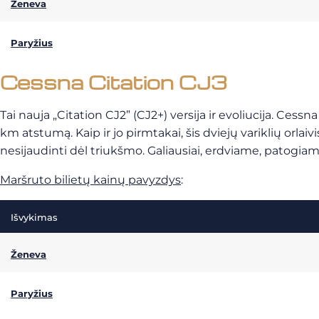
Ženeva
Paryžius
Cessna Citation CJ3
Tai nauja „Citation CJ2” (CJ2+) versija ir evoliucija. Cess
km atstumą. Kaip ir jo pirmtakai, šis dviejų variklių orla
nesijaudinti dėl triukšmo. Galiausiai, erdviame, patogiame i
Maršruto bilietų kainų pavyzdys
:
Išvykimas
Ženeva
Paryžius