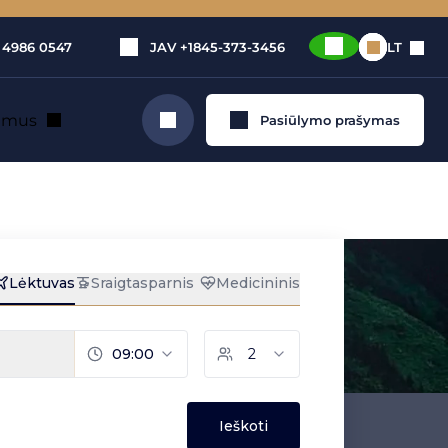
 4986 0547
JAV
+1845-373-3456
LT
e mus
Pasiūlymo prašymas
Ieškoti