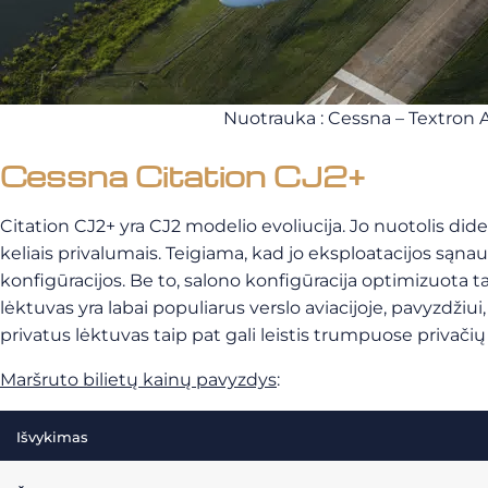
Nuotrauka : Cessna – Textron 
Cessna Citation CJ2+
Citation CJ2+ yra CJ2 modelio evoliucija. Jo nuotolis did
keliais privalumais. Teigiama, kad jo eksploatacijos sąnau
konfigūracijos. Be to, salono konfigūracija optimizuota t
lėktuvas yra labai populiarus verslo aviacijoje, pavyzdži
privatus lėktuvas taip pat gali leistis trumpuose privači
Maršruto bilietų kainų pavyzdys
:
Išvykimas