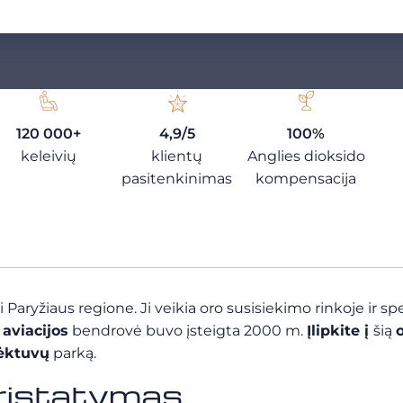
120 000+
4,9/5
100%
keleivių
klientų
Anglies dioksido
pasitenkinimas
kompensacija
i Paryžiaus regione. Ji veikia oro susisiekimo rinkoje ir sp
s
aviacijos
bendrovė buvo įsteigta 2000 m.
Įlipkite į
šią
lėktuvų
parką.
pristatymas