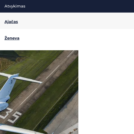
Atvykimas
Ajačas
Ženeva