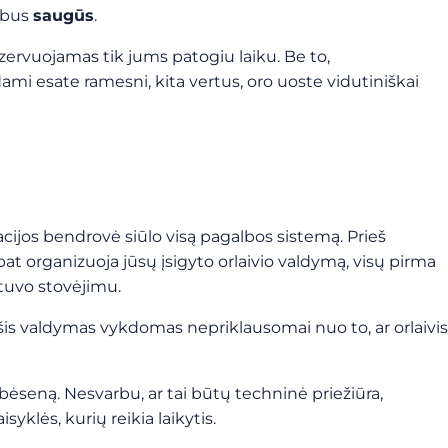
i bus
saugūs
.
zervuojamas tik jums patogiu laiku. Be to,
dami esate ramesni, kita vertus, oro uoste vidutiniškai
Aviacijos bendrovė siūlo visą pagalbos sistemą. Prieš
p pat organizuoja jūsų įsigyto orlaivio valdymą, visų pirma
ktuvo stovėjimu.
, šis valdymas vykdomas nepriklausomai nuo to, ar orlaivis
bėseną. Nesvarbu, ar tai būtų techninė priežiūra,
yklės, kurių reikia laikytis.