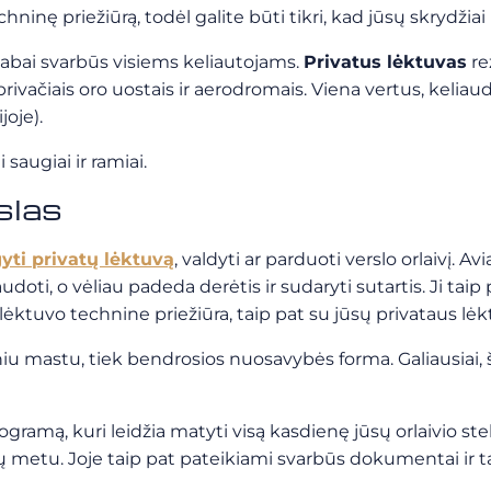
chninę priežiūrą, todėl galite būti tikri, kad jūsų skrydžia
 labai svarbūs visiems keliautojams.
Privatus lėktuvas
re
rivačiais oro uostais ir aerodromais. Viena vertus, keliau
joje).
saugiai ir ramiai.
rslas
gyti privatų lėktuvą
, valdyti ar parduoti verslo orlaivį. 
audoti, o vėliau padeda derėtis ir sudaryti sutartis. Ji tai
o lėktuvo technine priežiūra, taip pat su jūsų privataus lė
liniu mastu, tiek bendrosios nuosavybės forma. Galiausiai
ramą, kuri leidžia matyti visą kasdienę jūsų orlaivio ste
 metu. Joje taip pat pateikiami svarbūs dokumentai ir tais