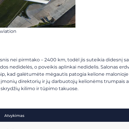
Aviation
esnis nei pirmtako – 2400 km, todėl jis suteikia didesnį 
dos nedidelės, o poveikis aplinkai nedidelis. Salonas erdvu
aip, kad galėtumėte mėgautis patogia kelione malonioje ap
ui, įmonių direktorių ir jų darbuotojų kelionėms trumpais 
ų skrydžių kilimo ir tūpimo takuose.
Atvykimas