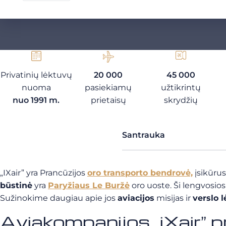
Privatinių lėktuvų
20 000
45 000
nuoma
pasiekiamų
užtikrintų
nuo 1991 m.
prietaisų
skrydžių
Santrauka
„IXair” yra Prancūzijos
oro transporto bendrovė,
įsikūrus
būstinė
yra
Paryžiaus Le Buržė
oro uoste. Ši lengvosio
Sužinokime daugiau apie jos
aviacijos
misijas ir
verslo 
Aviakompanijos „iXair” 