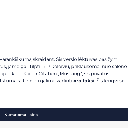
savarankiškumą skraidant. Šis verslo lėktuvas pasižymi
s, jame gali tilpti iki 7 keleivių, priklausomai nuo salono
linkoje. Kaip ir Citation „Mustang”, šis privatus
atstumais. Jį netgi galima vadinti
oro taksi
. Šis lengvasis
Numatoma kaina