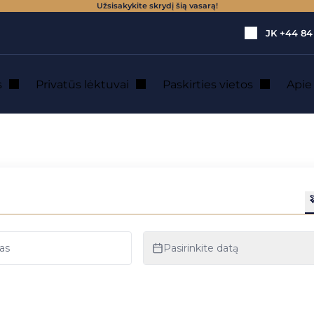
Užsisakykite skrydį šią vasarą!
JK
+44 84
s
Privatūs lėktuvai
Paskirties vietos
Api