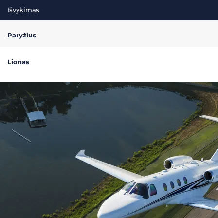
Išvykimas
Paryžius
Lionas