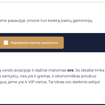
isame pasaulyje. Įmonė turi keletą įvairių gamintojų
Paprašykite kainos pasiūlymo
ių verslo aviacijoje ir dažnai matomas
ore
. Jis idealiai tinka
s santykiu, nes yra ir greitas, ir ekonomiškas privatus
 jame yra 4 VIP vietos. Tai tikras oro darbinis arklys!