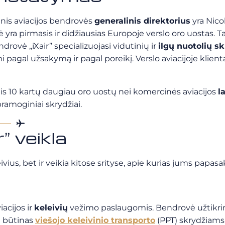
inis aviacijos bendrovės
generalinis direktorius
yra Nicol
 yra pirmasis ir didžiausias Europoje verslo oro uostas. T
drovė „iXair” specializuojasi vidutinių ir
ilgų nuotolių s
gal užsakymą ir pagal poreikį. Verslo aviacijoje klientai g
dotis 10 kartų daugiau oro uostų nei komercinės aviacijos
l
pramoginiai skrydžiai.
r” veikla
ivius, bet ir veikia kitose srityse, apie kurias jums papas
iacijos ir
keleivių
vežimo paslaugomis. Bendrovė užtikrina
ra būtinas
viešojo keleivinio transporto
(PPT) skrydžiams.