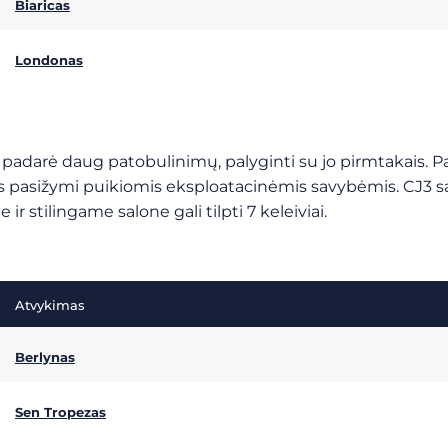
Biaricas
Londonas
na padarė daug patobulinimų, palyginti su jo pirmtakais. Pat
ivis pasižymi puikiomis eksploatacinėmis savybėmis. CJ3 sal
r stilingame salone gali tilpti 7 keleiviai.
Atvykimas
Berlynas
Sen Tropezas