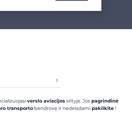
ecializuojasi
verslo aviacijos
srityje. Jos
pagrindinė
oro transporto
bendrovę ir nedelsdami
pakilkite
!