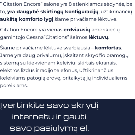
” Citation Encore” salone yra 8 atlenkiamos sėdynės, be
to,
yra daugybė skirtingų konfigūracijų
, užtikrinančių
aukštą komforto lygį
šiame privačiame lėktuve.
Citation Encore yra vienas
erdviausių
amerikiečių
gamintojo Cessna”Citations” šeimos
lėktuvų
.
Šiame privačiame lėktuve svarbiausia –
komfortas
.
Jame yra daug privalumų, įskaitant skrydžio pramogų
sistemą su kiekvienam keleiviui skirtais ekranais,
elektros lizdus ir radijo telefonus, užtikrinančius
keleiviams patogią erdvę, pritaikytą jų individualiems
poreikiams.
Įvertinkite savo skrydį
internetu ir gauti
savo pasiūlymą el.