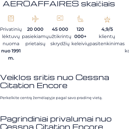
AEROAFFAIRES skaičiais
Privatinių
20 000
45 000
120
4,9/5
lėktuvų
pasiekiamų
užtikrintų
000+
klientų
nuoma
prietaisų
skrydžių
keleivių
pasitenkinimas
nuo 1991
k
m.
Veiklos sritis nuo Cessna
Citation Encore
Perkelkite centrą žemėlapyje pagal savo pradinę vietą.
Pagrindiniai privalumai nuo
Cessna Citation Encore