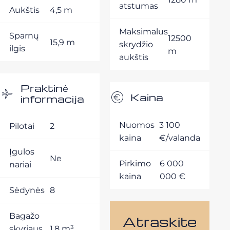
atstumas
Aukštis
4,5 m
Maksimalus
Sparnų
12500
15,9 m
skrydžio
ilgis
m
aukštis
Praktinė
Kaina
informacija
Nuomos
3 100
Pilotai
2
kaina
€/valanda
Įgulos
Ne
Pirkimo
6 000
nariai
kaina
000 €
Sėdynės
8
Bagažo
Atraskite
skyriaus
1,8 m³