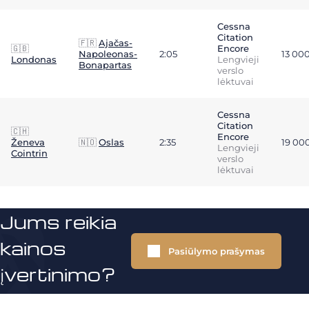
Cessna
Citation
🇫🇷
Ajačas-
🇬🇧
Encore
Napoleonas-
2:05
13 00
Londonas
Lengvieji
Bonapartas
verslo
lėktuvai
Cessna
Citation
🇨🇭
Encore
Ženeva
🇳🇴
Oslas
2:35
19 00
Lengvieji
Cointrin
verslo
lėktuvai
Jums reikia
kainos
Pasiūlymo prašymas
įvertinimo?