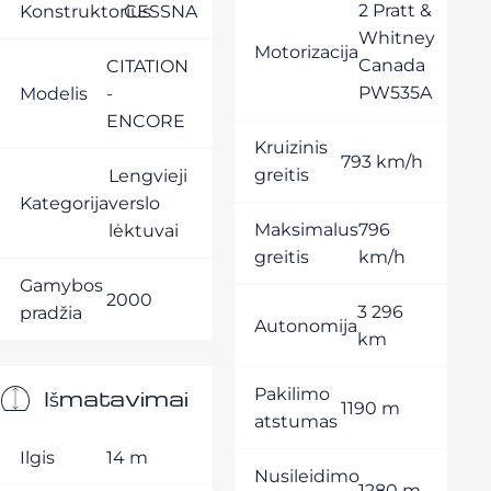
2 Pratt &
Konstruktorius
CESSNA
Whitney
Motorizacija
Canada
CITATION
PW535A
Modelis
-
ENCORE
Kruizinis
793 km/h
greitis
Lengvieji
Kategorija
verslo
Maksimalus
796
lėktuvai
greitis
km/h
Gamybos
2000
3 296
pradžia
Autonomija
km
Išmatavimai
Pakilimo
1190 m
atstumas
Ilgis
14 m
Nusileidimo
1280 m