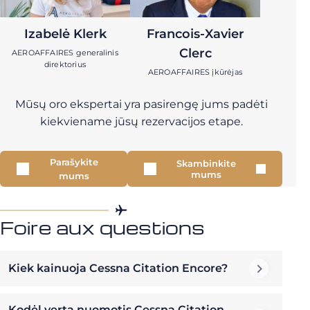
Izabelė Klerk
Francois-Xavier
Clerc
AEROAFFAIRES generalinis
direktorius
AEROAFFAIRES įkūrėjas
Mūsų oro ekspertai yra pasirengę jums padėti
kiekviename jūsų rezervacijos etape.
Parašykite
Skambinkite
mums
mums
Foire aux questions
Kiek kainuoja Cessna Citation Encore?
Kodėl verta nuomotis Cessna Citation