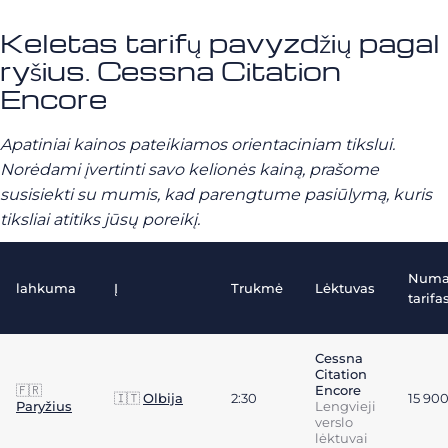
Keletas tarifų pavyzdžių pagal
ryšius. Cessna Citation
Encore
Apatiniai kainos pateikiamos orientaciniam tikslui.
Norėdami įvertinti savo kelionės kainą, prašome
susisiekti su mumis, kad parengtume pasiūlymą, kuris
tiksliai atitiks jūsų poreikį.
Numa
lahkuma
Į
Trukmė
Lėktuvas
tarifa
Cessna
Citation
🇫🇷
Encore
🇮🇹
Olbija
2:30
15 90
Paryžius
Lengvieji
verslo
lėktuvai