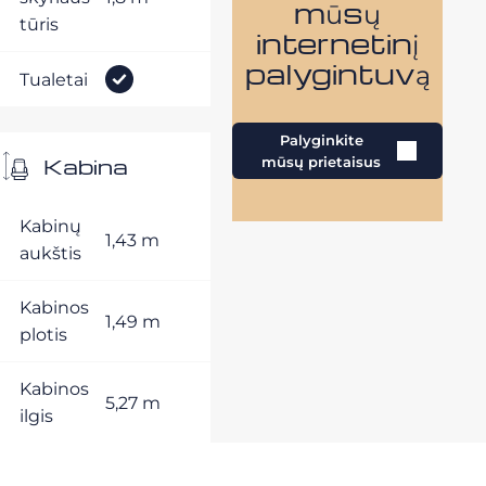
mūsų
tūris
internetinį
palygintuvą
Tualetai
Palyginkite
Kabina
mūsų prietaisus
Kabinų
1,43 m
aukštis
Kabinos
1,49 m
plotis
Kabinos
5,27 m
ilgis