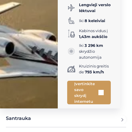
Lengvieji verslo
lėktuvai
Iki
8 keleiviai
Kabinos vidus į
1,43m aukščio
Iki
3 296 km
skrydžio
autonomija
Kruizinis greitis
de
793 km/h
Įvertinkite
savo
skrydį
internetu
Santrauka