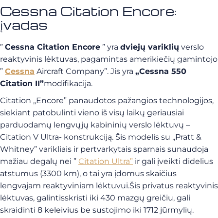
Cessna Citation Encore:
įvadas
”
Cessna Citation Encore
” yra
dviejų variklių
verslo
reaktyvinis lėktuvas, pagamintas amerikiečių gamintojo
”
Cessna
Aircraft Company”. Jis yra
„Cessna 550
Citation II”
modifikacija.
Citation „Encore” panaudotos pažangios technologijos,
siekiant patobulinti vieno iš visų laikų geriausiai
parduodamų lengvųjų kabininių verslo lėktuvų –
Citation V Ultra- konstrukciją.
Šis modelis su „Pratt &
Whitney” varikliais ir pertvarkytais sparnais sunaudoja
mažiau degalų nei ”
Citation Ultra”
ir gali įveikti didelius
atstumus (3300 km), o tai yra įdomus skaičius
lengvajam reaktyviniam lėktuvui.
Šis privatus reaktyvinis
lėktuvas,
galintis
skristi iki 430 mazgų greičiu, gali
skraidinti 8 keleivius be sustojimo iki 1712 jūrmylių.