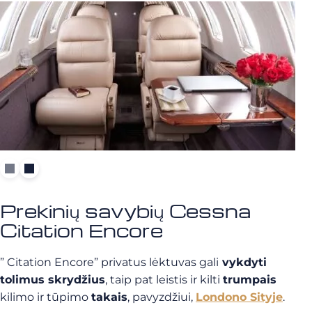
Prekinių savybių Cessna
Citation Encore
” Citation Encore” privatus lėktuvas gali
vykdyti
tolimus skrydžius
, taip pat leistis ir kilti
trumpais
kilimo ir tūpimo
takais
, pavyzdžiui,
Londono Sityje
.