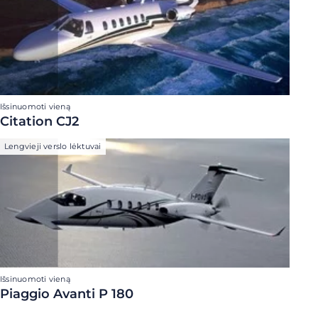
Išsinuomoti vieną
Citation CJ2
Lengvieji verslo lėktuvai
Išsinuomoti vieną
Piaggio Avanti P 180