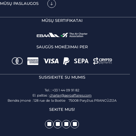
MŪSŲ PASLAUGOS
MŪSŲ SERTIFIKATAI
SAUGŪS MOKĖJIMAI PER
SUSISIEKITE SU MUMIS
Tel. : +33 1 44 09 91 82
El. paštas :
charter@aeroaffaires.com
Bendra įmonė : 128 rue de la Boétie 75008 Paryžius PRANCŪZIJA
SEKITE MUS!