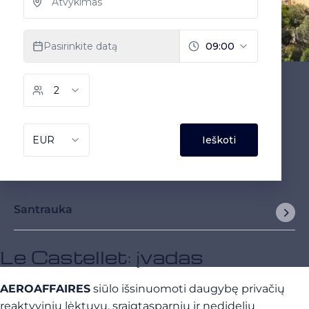
Santrauka
Le Castellet: įvadas
AEROAFFAIRES
siūlo išsinuomoti daugybę privačių
reaktyvinių lėktuvų, sraigtasparnių ir nedidelių