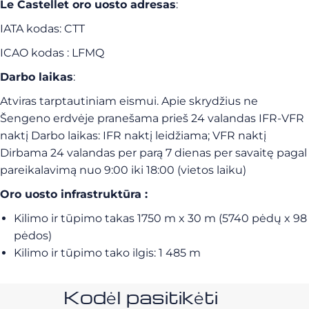
Le Castellet oro uosto adresas
:
IATA kodas: CTT
ICAO kodas : LFMQ
Darbo laikas
:
Atviras tarptautiniam eismui. Apie skrydžius ne
Šengeno erdvėje pranešama prieš 24 valandas IFR-VFR
naktį Darbo laikas: IFR naktį leidžiama; VFR naktį
Dirbama 24 valandas per parą 7 dienas per savaitę pagal
pareikalavimą nuo 9:00 iki 18:00 (vietos laiku)
Oro uosto infrastruktūra :
Kilimo ir tūpimo takas 1750 m x 30 m (5740 pėdų x 98
pėdos)
Kilimo ir tūpimo tako ilgis: 1 485 m
Kodėl pasitikėti