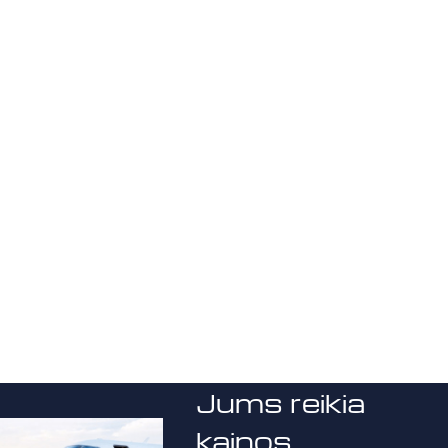
Jums reikia
kainos