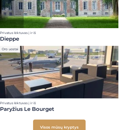
Privatus lėktuvas į ir iš
Dieppe
Oro uostai
Privatus lėktuvas į ir iš
Paryžius Le Bourget
Visos mūsų kryptys