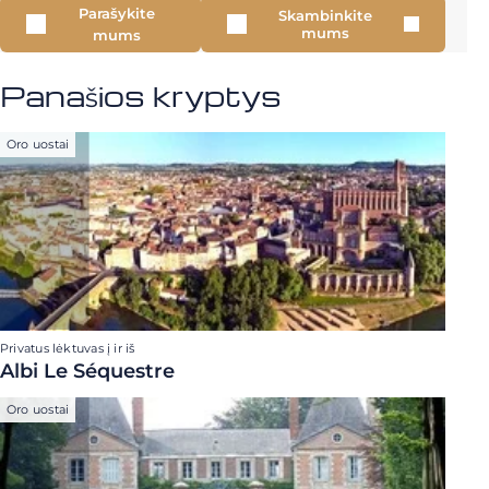
Parašykite
Skambinkite
mums
mums
Panašios kryptys
Oro uostai
Privatus lėktuvas į ir iš
Albi Le Séquestre
Oro uostai