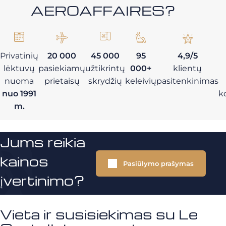
AEROAFFAIRES?
Privatinių
20 000
45 000
95
4,9/5
lėktuvų
pasiekiamų
užtikrintų
000+
klientų
nuoma
prietaisų
skrydžių
keleivių
pasitenkinimas
nuo 1991
k
m.
Jums reikia
kainos
Pasiūlymo prašymas
įvertinimo?
Vieta ir susisiekimas su Le