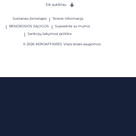
Eik aukščiau
Svetainės žemėlapis
Teisinė informacija
BENDROSIOS SĄLYGOS
Susisiekite su mumis
Sankcijų laikymosi politika
© 2026 AEROAFFAIRES. Visos teisės saugomos.