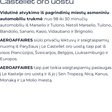
Castellet oro uostu
Vidutinė atvykimo iš pagrindinių miestų asmeniniu
automobiliu trukmė
: nuo 98 iki 30 minučių
automobiliu iš Marselio ir Tulono. Netoli Marselio, Tulono,
Bandolio, Sanario, Kasio, Vidaubano ir Brignolio.
AEROAFFAIRES
siūlo privačių lėktuvų ir sraigtasparnių
nuomą iš Paryžiaus į Le Castellet oro uostą, taip pat iš
visos Prancūzijos, Šveicarijos, Belgijos, Liuksemburgo ir
Europos.
AEROAFFAIRES
taip pat teikia sraigtasparnių paslaugas
į Le Kastelje oro uostą ir iš jo į Sen Tropezą, Nicą, Kanus,
Monaką ir La Molio miestą.