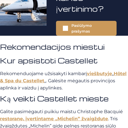
įvertinimo?
Pasiūlymo
prašymas
Rekomendacijos miestui
Kur apsistoti Castellet
Rekomenduojame užsisakyti kambarį
viešbutyje
„
Hôtel
& Spa du Castellet
„. Galėsite mėgautis provincijos
aplinka ir vaizdu į apylinkes.
Ką veikti Castellet mieste
Galite pasimėgauti puikiu maistu Christophe Bacquié
restorane, įvertintame „Michelin” žvaigždute
. Tris
žvaigždutes „Michelin” gide pelnęs restoranas siūlo