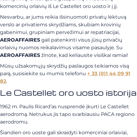
komercinių orlaivių iš Le Castellet oro uosto ir į jį.
Nesvarbu, ar jums reikia išsinuomoti privatų lėktuvą
verslo ar privatiems skrydžiams, skubiam krovinių
gabenimui, grupiniam pervežimui ar repatriacijai,
AEROAFFAIRES
gali patenkinti visus jūsų privačių
orlaivių nuomos reikalavimus visame pasaulyje. Su
AEROAFFAIRES
žinote, kad keliausite visiškai ramiai!
Mūsų užsakomųjų skrydžių paslaugos teikiamos visą
parą, susisiekite su mumis telefonu
+ 33 (0)1 44 09 91
82
.
Le Castellet oro uosto istorija
1962 m. Paulis Ricard’as nusprendė įkurti Le Castellet
aerodromą. Netrukus jis tapo svarbiausiu PACA regiono
aerodromu.
Šiandien oro uoste gali skraidyti komerciniai orlaiviai,