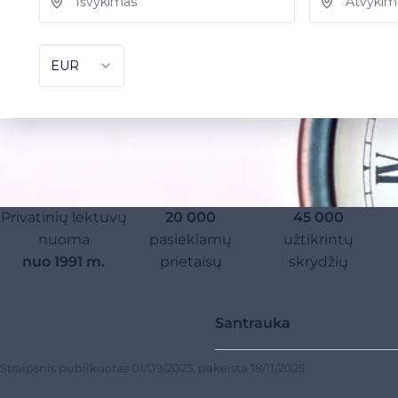
Privatinių lėktuvų
20 000
45 000
nuoma
pasiekiamų
užtikrintų
nuo 1991 m.
prietaisų
skrydžių
Santrauka
Straipsnis publikuotas
01/09/2025
, pakeista
18/11/2025