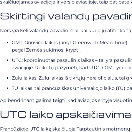
skaičiuojamas aviacijoje ir verslo aviacijoje, taip pat pate
Skirtingi valandų pavadi
Nors yra keli valandų pavadinimai, kai kurie jų atitinka tą
GMT: Grinvičo laikas (angl. Greenwich Mean Time) – ta
pagal Žemės sukimosi kryptį.
UTC: koordinuotas pasaulinis laikas – tai yra pasauli
aviacijoje. Reikėtų pažymėti, kad UTC ir GMT yra pa
Zulu laikas: Zulu laikas iš tikrųjų nėra oficialus, tai 
TU laikas: tai prancūziškas universaliojo laiko (TU) p
Apibendrinant galima teigti, kad aviacijos srityje visuot
UTC laiko apskaičiavimas
Prancūzijoje UTC laiką skaičiuoja Tarptautinis matmenų 