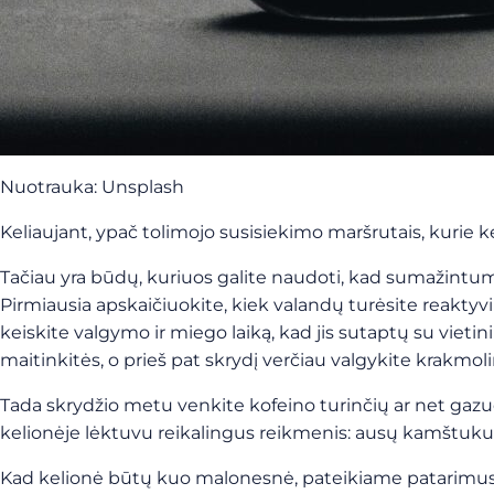
Nuotrauka: Unsplash
Keliaujant, ypač tolimojo susisiekimo maršrutais, kurie k
Tačiau yra būdų, kuriuos galite naudoti, kad sumažintumėt
Pirmiausia apskaičiuokite, kiek valandų turėsite reaktyvinį
keiskite valgymo ir miego laiką, kad jis sutaptų su vietini
maitinkitės, o prieš pat skrydį verčiau valgykite krakmol
Tada skrydžio metu venkite kofeino turinčių ar net gazuo
kelionėje lėktuvu reikalingus reikmenis: ausų kamštukus,
Kad kelionė būtų kuo malonesnė, pateikiame patarimus