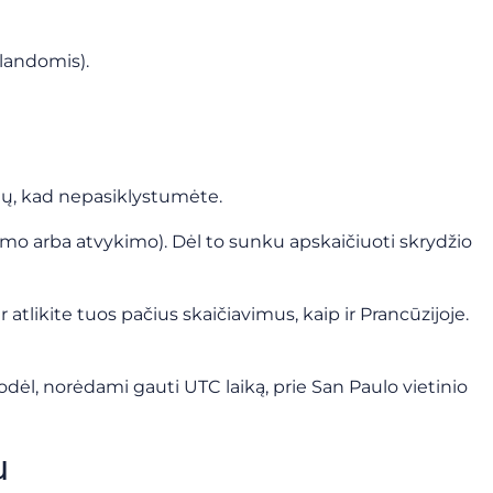
alandomis).
imų, kad nepasiklystumėte.
ykimo arba atvykimo). Dėl to sunku apskaičiuoti skrydžio
ir atlikite tuos pačius skaičiavimus, kaip ir Prancūzijoje.
odėl, norėdami gauti UTC laiką, prie San Paulo vietinio
u