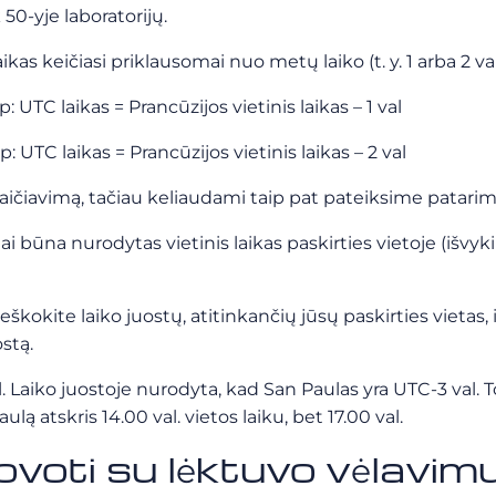
50-yje laboratorijų.
aikas keičiasi priklausomai nuo metų laiko (t. y. 1 arba 2 v
UTC laikas = Prancūzijos vietinis laikas – 1 val
 UTC laikas = Prancūzijos vietinis laikas – 2 val
skaičiavimą, tačiau keliaudami taip pat pateiksime patar
ai būna nurodytas vietinis laikas paskirties vietoje (išv
Ieškokite laiko juostų, atitinkančių jūsų paskirties vietas, 
stą.
. Laiko juostoje nurodyta, kad San Paulas yra UTC-3 val. T
ulą atskris 14.00 val. vietos laiku, bet 17.00 val.
ovoti su lėktuvo vėlavim