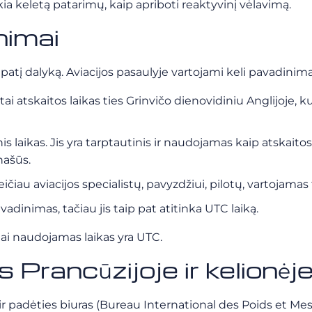
ikia keletą patarimų, kaip apriboti reaktyvinį vėlavimą.
nimai
 patį dalyką. Aviacijos pasaulyje vartojami keli pavadinima
i atskaitos laikas ties Grinvičo dienovidiniu Anglijoje, k
nis laikas. Jis yra tarptautinis ir naudojamas kaip atskai
našūs.
greičiau aviacijos specialistų, pavyzdžiui, pilotų, vartojamas 
avadinimas, tačiau jis taip pat atitinka UTC laiką.
inai naudojamas laikas yra UTC.
 Prancūzijoje ir kelionėj
ir padėties biuras (Bureau International des Poids et M