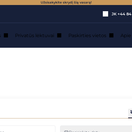
Užsisakykite skrydį šią vasarą!
JK
+44 84
s
Privatūs lėktuvai
Paskirties vietos
Api
aktyvinį atsilikimą, apskaičiuoti UTC laiką ir apriboti reaktyvinį atsilik
oje valdyti reaktyv
uoti UTC laiką ir ap
mą?