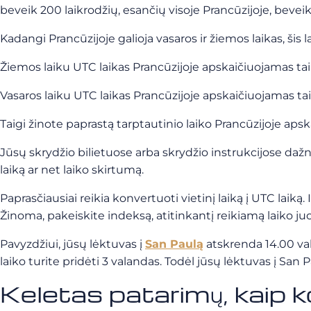
beveik 200 laikrodžių, esančių visoje Prancūzijoje, beveik 
Kadangi Prancūzijoje galioja vasaros ir žiemos laikas, šis l
Žiemos laiku UTC laikas Prancūzijoje apskaičiuojamas taip: 
Vasaros laiku UTC laikas Prancūzijoje apskaičiuojamas taip:
Taigi žinote paprastą tarptautinio laiko Prancūzijoje ap
Jūsų skrydžio bilietuose arba skrydžio instrukcijose dažn
laiką ar net laiko skirtumą.
Paprasčiausiai reikia konvertuoti vietinį laiką į UTC laiką. 
Žinoma, pakeiskite indeksą, atitinkantį reikiamą laiko juo
Pavyzdžiui, jūsų lėktuvas į
San Paulą
atskrenda 14.00 val
laiko turite pridėti 3 valandas. Todėl jūsų lėktuvas į San Pa
Keletas patarimų, kaip k