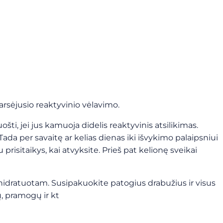
arsėjusio reaktyvinio vėlavimo.
ti, jei jus kamuoja didelis reaktyvinis atsilikimas.
 Tada per savaitę ar kelias dienas iki išvykimo palaipsniui
prisitaikys, kai atvyksite. Prieš pat kelionę sveikai
 hidratuotam. Susipakuokite patogius drabužius ir visus
, pramogų ir kt