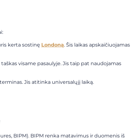
i:
uris kerta sostinę
Londoną
. Šis laikas apskaičiuojamas
tos taškas visame pasaulyje. Jis taip pat naudojamas
terminas. Jis atitinka universalųjį laiką.
e
esures, BIPM). BIPM renka matavimus ir duomenis iš