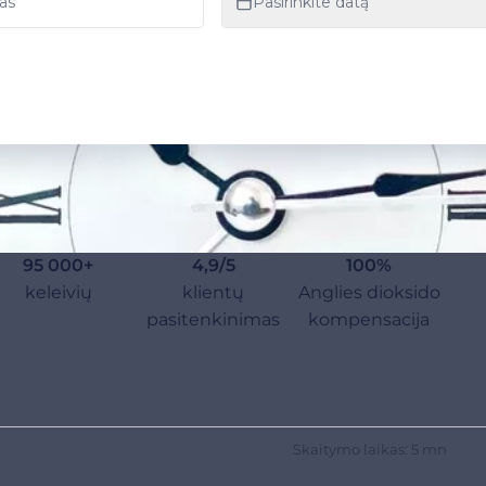
95 000+
4,9/5
100%
keleivių
klientų
Anglies dioksido
pasitenkinimas
kompensacija
Skaitymo laikas: 5 mn