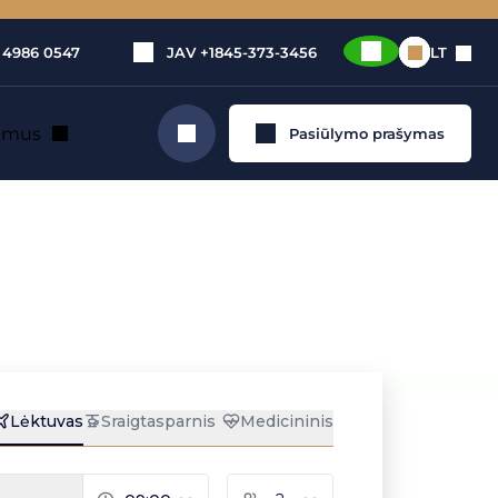
 4986 0547
JAV
+1845-373-3456
LT
e mus
Pasiūlymo prašymas
Ieškoti
imą?
inį
riboti