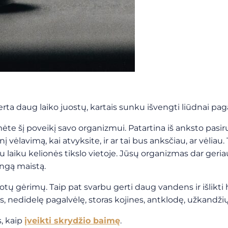
erta daug laiko juostų, kartais sunku išvengti liūdnai pag
e šį poveikį savo organizmui. Patartina iš anksto pasiruoš
 vėlavimą, kai atvyksite, ir ar tai bus anksčiau, ar vėliau.
u laiku kelionės tikslo vietoje. Jūsų organizmas dar geriau 
ingą maistą.
tų gėrimų. Taip pat svarbu gerti daug vandens ir išlikti
 nedidelę pagalvėlę, storas kojines, antklodę, užkandžių
, kaip
įveikti skrydžio baimę
.